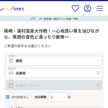
JR・新幹線＋宿泊プラン 検索・予約
城崎・湯村温泉大作戦！～心地良い風を浴びなが
ら、風鈴の音色と湯ったり散策～
ご希望の条件をお選びください
出発地
宿泊地
日程
日付指定なし
宿泊期間
泊
人数・部屋数