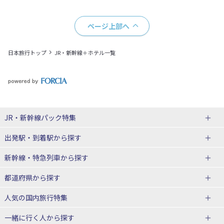
ページ上部へ
日本旅行トップ
JR・新幹線＋ホテル一覧
JR・新幹線パック
特集
出発駅・到着駅
から探す
JR・新幹線＋ホテルパック
日帰り JR・新幹線 パック
新幹線・特急列車
から探す
出張パック
秋田⇔東京 新幹線パック
山形⇔東京 新幹線パック
都道府県から探す
仙台→東京 新幹線パック
新潟→東京 新幹線パック
北海道新幹線 旅行
東北新幹線 旅行
人気の国内旅行特集
富山⇔東京 新幹線パック
東京→青森 新幹線パック
山形新幹線 旅行
秋田新幹線 旅行
一緒に行く人
から探す
東京→仙台 新幹線パック
東京 新幹線パック
東海道新幹線 旅行
北陸新幹線 旅行
北海道旅行・ツアー
東京ディズニーリゾート®への旅
ユニバーサル・スタジオ・ジャパ