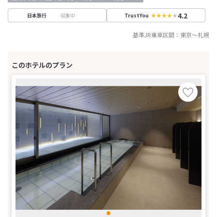
4.2
収集中
日本旅行
TrustYou
基準JR乗車区間：
東京
～
札幌