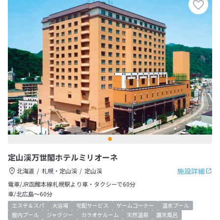
定山渓万世閣ホテルミリオーネ
施設詳細
北海道
札幌・定山渓
定山渓
電車/JR函館本線札幌駅より車・タクシーで60分
車/北広島～60分
エステ＆スパ
大浴場
宅配サービス
ゲームコーナー
温水プール
屋内プール
ジャグジー
カラオケルーム
天然温泉
露天風呂