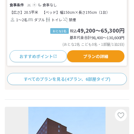
食事なし
【広さ】20.5平米
【ベッド】幅150cm×長さ195cm（1台）
1～2名
ダブル
トイレ
禁煙
49,200～65,300円
税込
おとな1名
基本代金合計
98,400〜130,600
円
(おとな2名 こども0名・1部屋/1泊2日)
おすすめポイント
プランの詳細
すべてのプランを見る
(4プラン、6部屋タイプ)