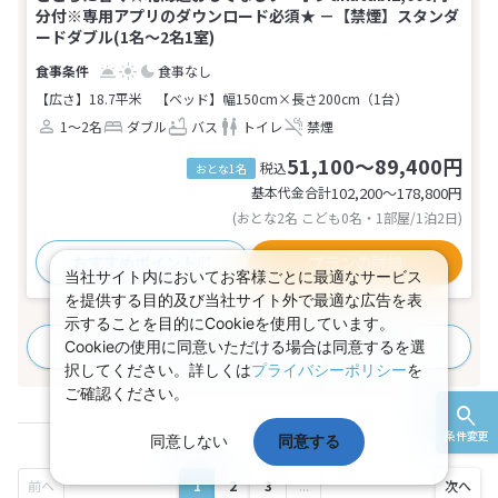
分付※専用アプリのダウンロード必須★ －【禁煙】スタンダ
ードダブル(1名～2名1室)
食事なし
【広さ】18.7平米
【ベッド】幅150cm×長さ200cm（1台）
1～2名
ダブル
バス
トイレ
禁煙
51,100～89,400円
税込
おとな1名
基本代金合計
102,200〜178,800
円
(おとな2名 こども0名・1部屋/1泊2日)
おすすめポイント
プランの詳細
当社サイト内においてお客様ごとに最適なサービス
を提供する目的及び当社サイト外で最適な広告を表
示することを目的にCookieを使用しています。
すべてのプランを見る
(4プラン、4部屋タイプ)
Cookieの使用に同意いただける場合は同意するを選
択してください。詳しくは
プライバシーポリシー
を
ご確認ください。
条件変更
同意しない
同意する
1
2
3
...