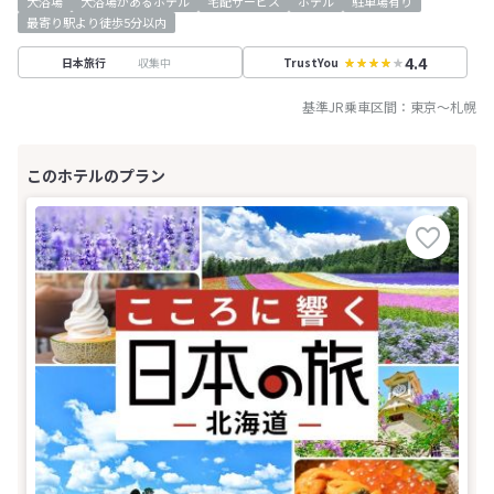
大浴場
大浴場があるホテル
宅配サービス
ホテル
駐車場有り
最寄り駅より徒歩5分以内
4.4
収集中
日本旅行
TrustYou
基準JR乗車区間：
東京
～
札幌