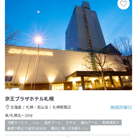
京王プラザホテル札幌
施設詳細
北海道
札幌・定山渓
札幌駅周辺
車/札幌北～20分
宅配サービス
ジム
温水プール
ホテル
屋内プール
駐車場有り
最寄り駅より徒歩5分以内
館内に車いす利用トイレ