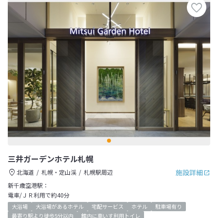
三井ガーデンホテル札幌
施設詳細
北海道
札幌・定山渓
札幌駅周辺
新千歳空港駅：
電車/ＪＲ利用で約40分
大浴場
大浴場があるホテル
宅配サービス
ホテル
駐車場有り
最寄り駅より徒歩5分以内
館内に車いす利用トイレ