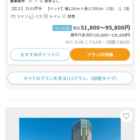
食事なし
【広さ】25.03平米
【ベッド】幅120cm×長さ200cm（2台）
2名
ツイン
バス
トイレ
禁煙
51,800～95,800円
税込
おとな1名
基本代金合計
103,600〜191,600
円
(おとな2名 こども0名・1部屋/1泊2日)
おすすめポイント
プランの詳細
すべてのプランを見る
(12プラン、2部屋タイプ)