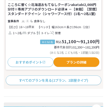
こころに響く☆北海道おもてなしクーポンakatabi2,000円
分付※専用アプリのダウンロード必須★ －【本館】【禁煙】
スタンダードクイーン（シャワーブース付）(1名～2名1室)
食事なし
【広さ】16～18平米
【ベッド】幅163cm×長さ196cm（2台）
1～2名
ダブル
トイレ
禁煙
51,100～91,100円
税込
おとな1名
基本代金合計
102,200〜182,200
円
(おとな2名 こども0名・1部屋/1泊2日)
おすすめポイント
プランの詳細
すべてのプランを見る
(2プラン、2部屋タイプ)