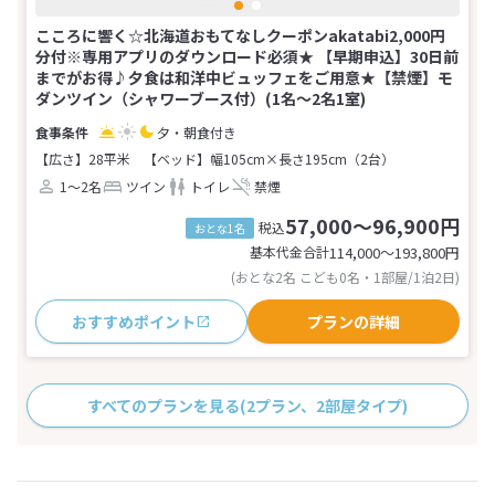
こころに響く☆北海道おもてなしクーポンakatabi2,000円
分付※専用アプリのダウンロード必須★ 【早期申込】30日前
までがお得♪夕食は和洋中ビュッフェをご用意★【禁煙】モ
ダンツイン（シャワーブース付）(1名～2名1室)
夕・朝食付き
【広さ】28平米
【ベッド】幅105cm×長さ195cm（2台）
1～2名
ツイン
トイレ
禁煙
57,000～96,900円
税込
おとな1名
基本代金合計
114,000〜193,800
円
(おとな2名 こども0名・1部屋/1泊2日)
おすすめポイント
プランの詳細
すべてのプランを見る
(2プラン、2部屋タイプ)