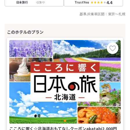
4.4
収集中
日本旅行
TrustYou
基準JR乗車区間：
東京
～
札幌
こころに響く☆北海道おもてなしクーポンakatabi2,000円