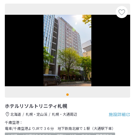
ホテルリソルトリニティ札幌
施設詳細
北海道
札幌・定山渓
札幌・大通周辺
千歳空港：
電車/千歳空港よりJRで３６分 地下鉄南北線で１駅（大通駅下車）