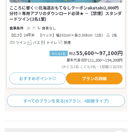
こころに響く☆北海道おもてなしクーポンakatabi2,000円
分付※専用アプリのダウンロード必須★ －【禁煙】スタンダ
ードツイン(2名1室)
食事なし
【広さ】24平米
【ベッド】幅102cm×長さ208cm（2台）
2名
ツイン
バス
トイレ
禁煙
55,600～97,100円
税込
おとな1名
基本代金合計
111,200〜194,200
円
(おとな2名 こども0名・1部屋/1泊2日)
おすすめポイント
プランの詳細
すべてのプランを見る
(6プラン、4部屋タイプ)