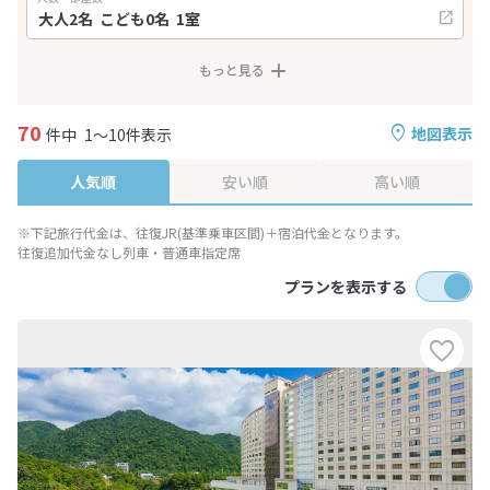
もっと見る
70
地図表示
件中
1～10件表示
人気順
安い順
高い順
※下記旅行代金は、往復JR(基準乗車区間)＋宿泊代金となります。
往復追加代金なし列車・普通車指定席
プランを表示する