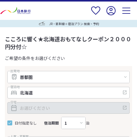
JR・新幹線＋宿泊プラン 検索・予約
こころに響く★北海道おもてなしクーポン２０００
円分付☆
ご希望の条件をお選びください
出発地
宿泊地
日程
日付指定なし
宿泊期間
泊
人数・部屋数