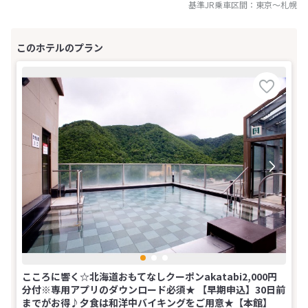
基準JR乗車区間：
東京
～
札幌
こころに響く☆北海道おもてなしクーポンakatabi2,000円
分付※専用アプリのダウンロード必須★ 【早期申込】30日前
までがお得♪夕食は和洋中バイキングをご用意★【本館】