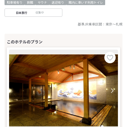
駐車場有り
旅館
サウナ
送迎有り
館内に車いす利用トイレ
収集中
日本旅行
基準JR乗車区間：
東京
～
札幌