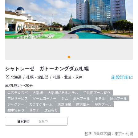
シャトレーゼ ガトーキングダム札幌
施設詳細
北海道
札幌・定山渓
札幌・北区・茨戸
車/札幌北～20分
エステ＆スパ
大浴場
大浴場があるホテル
子供用プール有り
宅配サービス
ゲームコーナー
ジム
温水プール
ホテル
屋内プール
ジャグジー
カラオケルーム
天然温泉
露天風呂
屋外プール
駐車場有り
サウナ
送迎有り
収集中
日本旅行
基準JR乗車区間：
東京
～
札幌