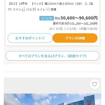
【広さ】24平米
【ベッド】幅110cm×長さ203cm（2台）
2名
ツイン
バス
トイレ
禁煙
50,600～90,600円
税込
おとな1名
基本代金合計
101,200〜181,200
円
(おとな2名 こども0名・1部屋/1泊2日)
おすすめポイント
プランの詳細
すべてのプランを見る
(4プラン、3部屋タイプ)