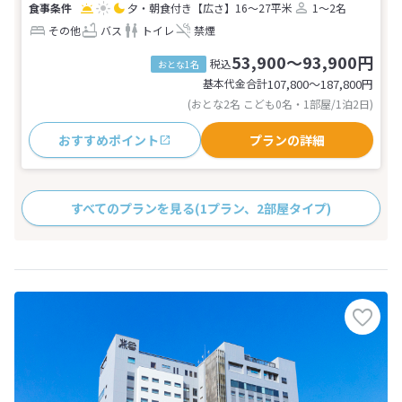
夕・朝食付き
【広さ】16～27平米
1～2名
その他
バス
トイレ
禁煙
53,900～93,900円
税込
おとな1名
基本代金合計
107,800〜187,800
円
(おとな2名 こども0名・1部屋/1泊2日)
おすすめポイント
プランの詳細
すべてのプランを見る
(1プラン、2部屋タイプ)