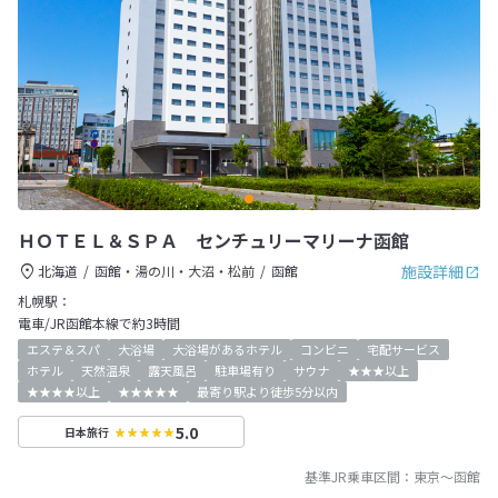
ＨＯＴＥＬ＆ＳＰＡ センチュリーマリーナ函館
施設詳細
北海道
函館・湯の川・大沼・松前
函館
札幌駅：
電車/JR函館本線で約3時間
エステ＆スパ
大浴場
大浴場があるホテル
コンビニ
宅配サービス
ホテル
天然温泉
露天風呂
駐車場有り
サウナ
★★★以上
★★★★以上
★★★★★
最寄り駅より徒歩5分以内
5.0
日本旅行
基準JR乗車区間：
東京
～
函館