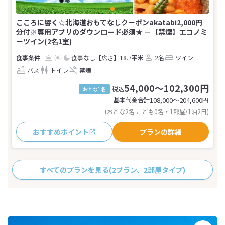
こころに響く☆北海道おもてなしクーポンakatabi2,000円
分付※専用アプリのダウンロード必須★ －【禁煙】エコノミ
ーツイン(2名1室)
食事なし
【広さ】18.7平米
2名
ツイン
バス
トイレ
禁煙
54,000～102,300円
税込
おとな1名
基本代金合計
108,000〜204,600
円
(おとな2名 こども0名・1部屋/1泊2日)
おすすめポイント
プランの詳細
すべてのプランを見る
(2プラン、2部屋タイプ)