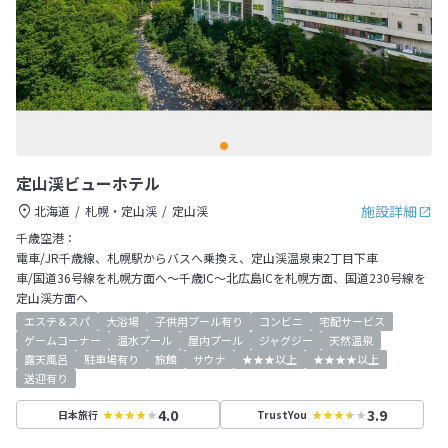
定山渓ビューホテル
施設詳細
北海道
札幌・定山渓
定山渓
千歳空港：
電車/JR千歳線、札幌駅からバスへ乗換え、定山渓温泉東2丁目下車
車/国道36号線を札幌方面へ～千歳IC～北広島ICを札幌方面、国道230号線を
定山渓方面へ
エステ＆スパ
大浴場
子供用プール有り
コンビニ
宅配サービス
ゲームコーナー
温水プール
屋内プール
ジャグジー
天然温泉
露天風呂
駐車場有り
旅館
サウナ
★★★以上
★★★★以上
送迎有り
4.0
3.9
日本旅行
TrustYou