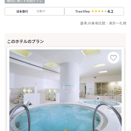
館内に車いす利用トイレ
4.2
収集中
日本旅行
TrustYou
基準JR乗車区間：
東京
～
札幌