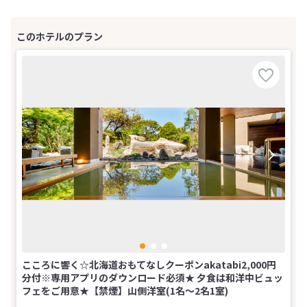
こころに響く☆北海道おもてなしクーポンakatabi2,000円
分付※専用アプリのダウンロード必須★ 夕食は和洋中ビュッ
フェをご用意★【禁煙】山側洋室(1名～2名1室)