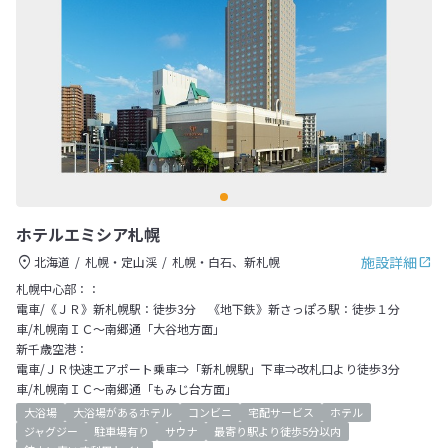
ホテルエミシア札幌
施設詳細
北海道
札幌・定山渓
札幌・白石、新札幌
札幌中心部：：
電車/《ＪＲ》新札幌駅：徒歩3分 《地下鉄》新さっぽろ駅：徒歩１分
車/札幌南ＩＣ～南郷通「大谷地方面」
新千歳空港：
電車/ＪＲ快速エアポート乗車⇒「新札幌駅」下車⇒改札口より徒歩3分
車/札幌南ＩＣ～南郷通「もみじ台方面」
大浴場
大浴場があるホテル
コンビニ
宅配サービス
ホテル
ジャグジー
駐車場有り
サウナ
最寄り駅より徒歩5分以内