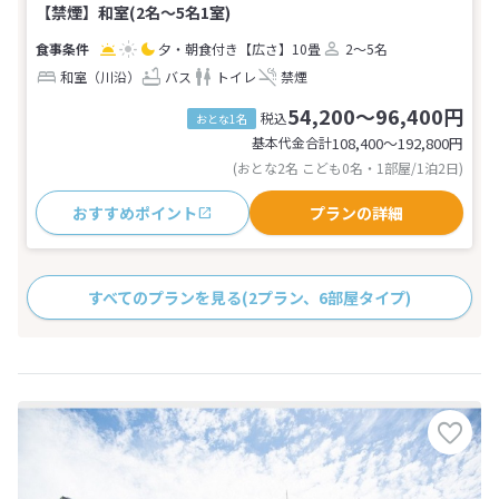
【禁煙】和室(2名～5名1室)
夕・朝食付き
【広さ】10畳
2～5名
和室（川沿）
バス
トイレ
禁煙
54,200～96,400円
税込
おとな1名
基本代金合計
108,400〜192,800
円
(おとな2名 こども0名・1部屋/1泊2日)
おすすめポイント
プランの詳細
すべてのプランを見る
(2プラン、6部屋タイプ)