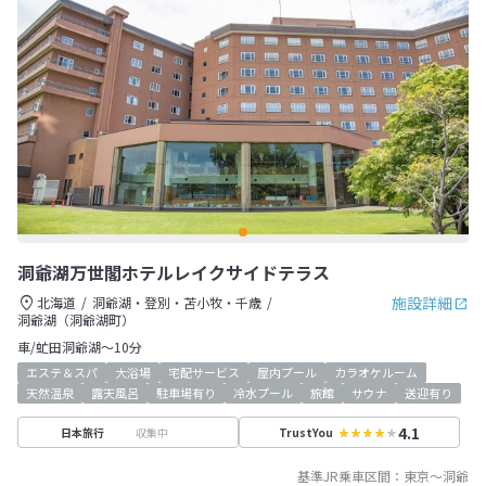
洞爺湖万世閣ホテルレイクサイドテラス
施設詳細
北海道
洞爺湖・登別・苫小牧・千歳
洞爺湖（洞爺湖町）
車/虻田洞爺湖～10分
エステ＆スパ
大浴場
宅配サービス
屋内プール
カラオケルーム
天然温泉
露天風呂
駐車場有り
冷水プール
旅館
サウナ
送迎有り
4.1
収集中
日本旅行
TrustYou
基準JR乗車区間：
東京
～
洞爺