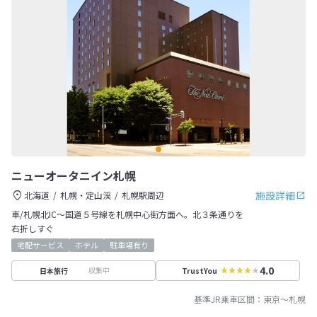
ニューオータニイン札幌
施設詳細
北海道
札幌・定山渓
札幌駅周辺
車/札幌北IC～国道５号線を札幌中心街方面へ。北３条通りを
右折しすぐ
宅配サービス
ホテル
駐車場有り
4.0
収集中
日本旅行
TrustYou
基準JR乗車区間：
東京
～
札幌