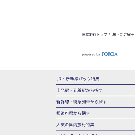
日本旅行トップ
JR・新幹線
JR・新幹線パック
特集
JR・新幹線＋ホテルパック
日帰り JR
出発駅・到着駅
から探す
秋田⇔東京 新幹線パック
山形⇔東京 
新幹線・特急列車
から探す
富山⇔東京 新幹線パック
東京→青森 
北海道新幹線 旅行
東北新幹線 旅行
都道府県から探す
東京→新潟 新幹線パック
東京⇔軽井沢
上越新幹線 旅行
山陽新幹線 旅行
九
北海道旅行・ツアー
東北
青
人気の国内旅行特集
東京→京都 新幹線パック
東京→大阪（
山形旅行・ツアー
福島旅行・ツアー
東京→広島 新幹線パック
東京⇔山口 
東京ディズニーリゾート®への旅
ユニ