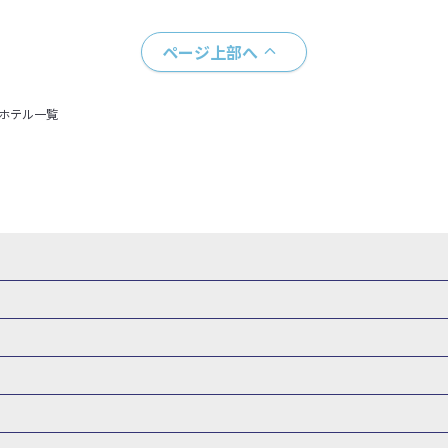
ページ上部へ
＋ホテル一覧
・新幹線 パック
出張パック
新幹線パック
仙台→東京 新幹線パック
新潟→東京 新幹線パック
新幹線パック
東京→仙台 新幹線パック
東京 新幹線パック
東京→
山形新幹線 旅行
秋田新幹線 旅行
東海道新幹線 旅行
北陸新幹線 
 新幹線パック
東京→長野 新幹線パック
東京→名古屋 新幹線パッ
州新幹線 旅行
西九州新幹線 旅行
特急サンダーバード 旅行
森旅行・ツアー
岩手旅行・ツアー
宮城旅行・ツアー
秋田旅行・
新大阪） 新幹線パック
東京→神戸（新神戸） 新幹線パック
東京→
関東
東京旅行・ツアー
神奈川旅行・ツアー
埼玉旅行・ツアー
新幹線パック
東京→福岡（博多） 新幹線パック
新横浜⇔名古屋 新
バーサル・スタジオ・ジャパンへの旅
温泉旅行
日帰り旅行