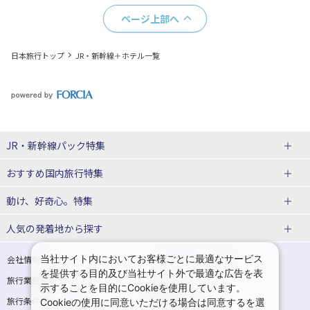
ページ上部へ
日本旅行トップ
JR・新幹線＋ホテル一覧
JR・新幹線パック特集
おすすめ国内旅行特集
tabiwaスペシャル
tabiwa得
動け、好奇心。特集
日帰りTrip
駅プラン
ユニバーサル・スタジオ・ジャパンへの旅
人気の発着地から探す
贅沢時間
熊本
西の日キャンペーン
大阪
こだわり企画
鉄道
京都
美酒旅
祭り花火
期間限定イベント
観光
関西→金沢旅
関西→広島旅
当社サイト内においてお客様ごとに最適なサービス
会社情報
プライバシーポリシー
体験プラン
親子旅
を提供する目的及び当社サイト外で最適な広告を表
旅行業登録票・約款
規約集
関西→岡山旅
関西→博多旅
示することを目的にCookieを使用しています。
演劇
イベント
スポーツ
音楽
旅行条件書
商標について
Cookieの使用に同意いただける場合は同意するを選