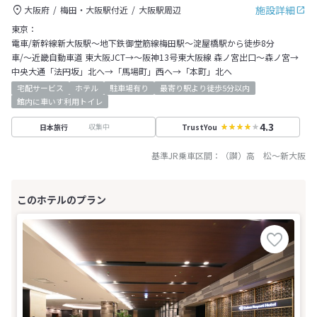
施設詳細
大阪府
梅田・大阪駅付近
大阪駅周辺
東京：
電車/新幹線新大阪駅～地下鉄御堂筋線梅田駅～淀屋橋駅から徒歩8分
車/～近畿自動車道 東大阪JCT→～阪神13号東大阪線 森ノ宮出口～森ノ宮→
中央大通「法円坂」北へ→「馬場町」西へ→「本町」北へ
宅配サービス
ホテル
駐車場有り
最寄り駅より徒歩5分以内
館内に車いす利用トイレ
4.3
収集中
日本旅行
TrustYou
基準JR乗車区間：
（讃）高 松
～
新大阪