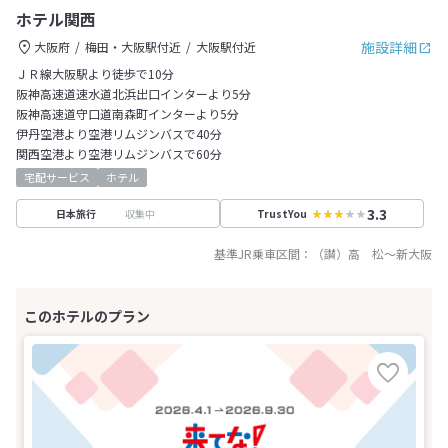
ホテル関西
施設詳細
大阪府
梅田・大阪駅付近
大阪駅付近
ＪＲ線大阪駅より徒歩で10分
阪神高速道速水道北浜出口インターより5分
阪神高速道守口道南森町インターより5分
伊丹空港より空港リムジンバスで40分
関西空港より空港リムジンバスで60分
宅配サービス
ホテル
3.3
収集中
日本旅行
TrustYou
基準JR乗車区間：
（讃）高 松
～
新大阪