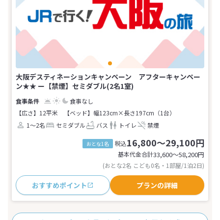
大阪デスティネーションキャンペーン アフターキャンペー
ン★★ ー【禁煙】セミダブル(2名1室)
食事なし
【広さ】12平米
【ベッド】幅123cm×長さ197cm（1台）
1～2名
セミダブル
バス
トイレ
禁煙
16,800～29,100円
税込
おとな1名
基本代金合計
33,600〜58,200
円
(おとな2名 こども0名・1部屋/1泊2日)
おすすめポイント
プランの詳細