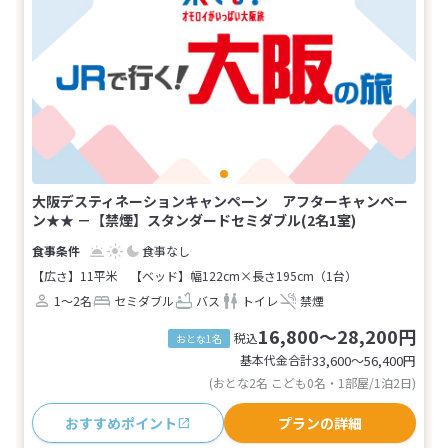
大阪デスティネーションキャンペーン アフターキャンペー
ン★★ －【禁煙】スタンダードセミダブル(2名1室)
食事なし
【広さ】11平米
【ベッド】幅122cm×長さ195cm（1台）
1～2名
セミダブル
バス
トイレ
禁煙
16,800～28,200円
税込
おとな1名
基本代金合計
33,600〜56,400
円
(おとな2名 こども0名・1部屋/1泊2日)
おすすめポイント
プランの詳細