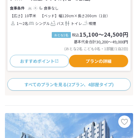
食事なし
【広さ】10平米
【ベッド】幅120cm×長さ200cm（1台）
1～2名
シングル
バス
トイレ
喫煙
15,100～24,500円
税込
おとな1名
基本代金合計
30,200〜49,000
円
(おとな2名 こども0名・1部屋/1泊2日)
おすすめポイント
プランの詳細
すべてのプランを見る
(2プラン、4部屋タイプ)