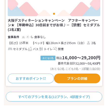
大阪デスティネーションキャンペーン アフターキャンペー
ン★ 【早期申込】30日前までがお得♪－【禁煙】セミダブル
(2名1室)
食事なし
【広さ】15平米
【ベッド】幅120cm×長さ195cm（1台）
2名
セミダブル
バス
トイレ
禁煙
16,000～29,200円
税込
おとな1名
基本代金合計
32,000〜58,400
円
(おとな2名 こども0名・1部屋/1泊2日)
おすすめポイント
プランの詳細
すべてのプランを見る
(12プラン、4部屋タイプ)