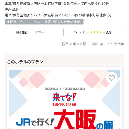
電車/御堂筋線新大阪駅→本町駅下車4番出口を出て西へ徒歩約10分
伊丹空港：
電車/伊丹空港よりバス→大阪駅前マルビル→四つ橋線本町駅徒歩5分
宅配サービス
ホテル
最寄り駅より徒歩5分以内
3.8
収集中
日本旅行
TrustYou
基準JR乗車区間：
（讃）高 松
～
新大阪