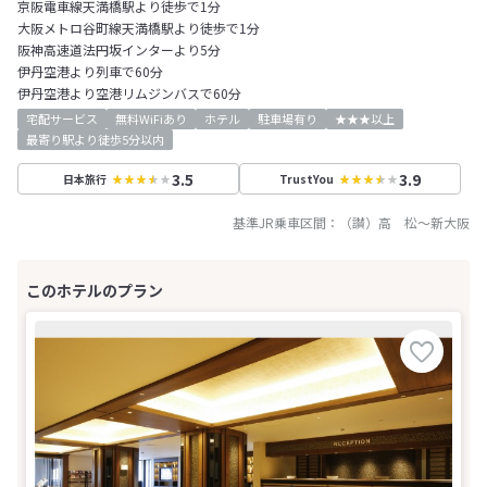
京阪電車線天満橋駅より徒歩で1分
大阪メトロ谷町線天満橋駅より徒歩で1分
阪神高速道法円坂インターより5分
伊丹空港より列車で60分
伊丹空港より空港リムジンバスで60分
宅配サービス
無料WiFiあり
ホテル
駐車場有り
★★★以上
最寄り駅より徒歩5分以内
3.5
3.9
日本旅行
TrustYou
基準JR乗車区間：
（讃）高 松
～
新大阪