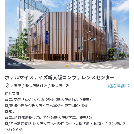
ホテルマイステイズ新大阪コンファレンスセンター
施設詳細
大阪府
新大阪駅付近
新大阪付近
伊丹空港：
電車/空港リムジンバス約25分（新大阪駅前より発着）
車/新御堂筋から新大阪方面へ30分～東三国IC～5分
京都：
電車/JR京都線新快速にて24分新大阪駅下車、徒歩5分
車/名神高速道路 を大阪方面へ～吹田IC～中央環状線 ～国道４２３号線に入
り約２０分