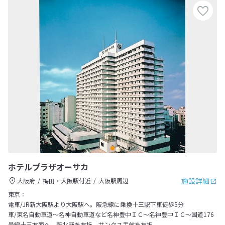
ホテルプラザオーサカ
施設詳細
大阪府
梅田・大阪駅付近
大阪駅周辺
東京：
電車/JR新大阪駅より大阪駅へ。阪急線に乗換十三駅下車徒歩5分
車/東名自動車道～名神自動車道など名神豊中ＩＣ～名神豊中ＩＣ～国道176
号線十三方面へ、新北野を右折、サンクス手前を左折