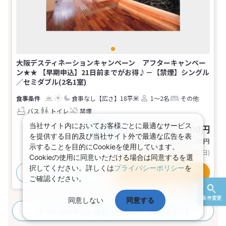
大阪デスティネーションキャンペーン アフターキャンペー
ン★★ 【早期申込】21日前までがお得♪－【禁煙】シングル
／セミダブル(2名1室)
食事なし
【広さ】18平米
1～2名
その他
バス
トイレ
禁煙
当社サイト内においてお客様ごとに最適なサービス
16,900～27,100円
税込
おとな1名
を提供する目的及び当社サイト外で最適な広告を表
基本代金合計
33,800〜54,200
円
示することを目的にCookieを使用しています。
(おとな2名 こども0名・1部屋/1泊2日)
Cookieの使用に同意いただける場合は同意するを選
択してください。詳しくは
プライバシーポリシー
を
おすすめポイント
プランの詳細
ご確認ください。
条件変更
同意しない
同意する
すべてのプランを見る
(16プラン、2部屋タイプ)