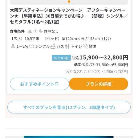
大阪デスティネーションキャンペーン アフターキャンペー
ン★ 【早期申込】30日前までがお得♪－【禁煙】シングル／
セミダブル(1名～2名1室)
食事なし
【広さ】10.5平米
【ベッド】幅120cm×長さ195cm（1台）
1～2名
シングル
バス
トイレ
禁煙
15,900～32,800円
税込
おとな1名
基本代金合計
31,800〜65,600
円
(おとな2名 こども0名・1部屋/1泊2日)
おすすめポイント
プランの詳細
すべてのプランを見る
(12プラン、3部屋タイプ)