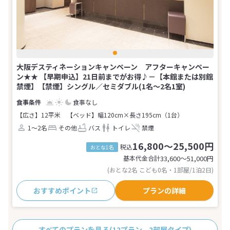
大阪デスティネーションキャンペーン アフターキャンペー
ン★★ 【早期申込】21日前までがお得♪－【本館または別館
禁煙】【禁煙】シングル／セミダブル(1名～2名1室)
食事なし
【広さ】12平米
【ベッド】幅120cm×長さ195cm（1台）
1～2名
その他
バス
トイレ
禁煙
16,800～25,500円
税込
おとな1名
基本代金合計
33,600〜51,000
円
(おとな2名 こども0名・1部屋/1泊2日)
おすすめポイント
プランの詳細
すべてのプランを見る
(12プラン、2部屋タイプ)