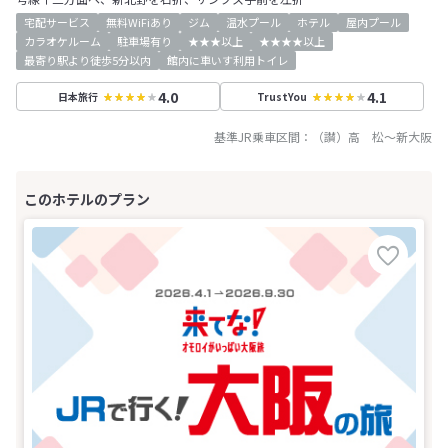
宅配サービス
無料WiFiあり
ジム
温水プール
ホテル
屋内プール
カラオケルーム
駐車場有り
★★★以上
★★★★以上
最寄り駅より徒歩5分以内
館内に車いす利用トイレ
4.0
4.1
日本旅行
TrustYou
基準JR乗車区間：
（讃）高 松
～
新大阪