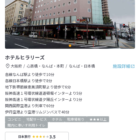
ホテルヒラリーズ
施設詳細
大阪府
心斎橋・なんば・本町
なんば・日本橋
各線なんば駅より徒歩で10分
各線日本橋駅より徒歩で8分
地下鉄堺筋線恵美須町駅より徒歩で6分
阪神高速１号環状線道道頓堀インターより5分
阪神高速１号環状線道夕陽丘インターより1分
関西国際空港より列車で60分
伊丹空港より空港リムジンバスで40分
コンビニ
宅配サービス
ホテル
駐車場有り
★★★以上
館内に車いす利用トイレ
3.5
日本旅行