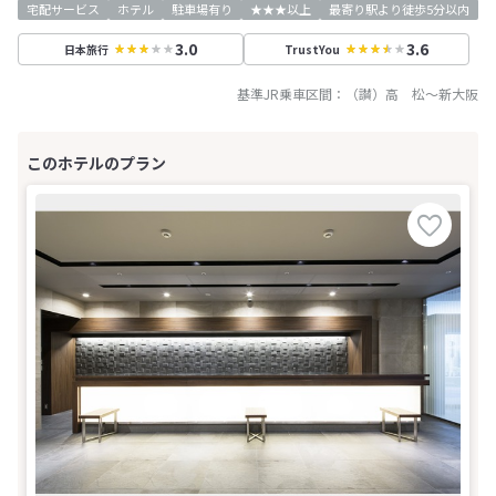
宅配サービス
ホテル
駐車場有り
★★★以上
最寄り駅より徒歩5分以内
3.0
3.6
日本旅行
TrustYou
基準JR乗車区間：
（讃）高 松
～
新大阪