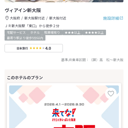
ヴィアイン新大阪
施設詳細
大阪府
新大阪駅付近
新大阪付近
ＪＲ新大阪駅「東口」から徒歩２分
宅配サービス
ホテル
駐車場有り
★★★以上
★★★★以上
最寄り駅より徒歩5分以内
4.0
日本旅行
基準JR乗車区間：
（讃）高 松
～
新大阪