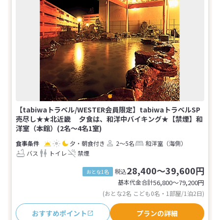
【tabiwaトラベル/WESTER会員限定】tabiwaトラベルSP
売尽し★★北近畿 夕食は、和洋中バイキング★【禁煙】和
洋室（本館）(2名～4名1室)
夕・朝食付き
2～5名
和洋室（海側）
バス
トイレ
禁煙
28,400～39,600円
税込
おとな1名
基本代金合計
56,800〜79,200
円
(おとな2名 こども0名・1部屋/1泊2日)
おすすめポイント
プランの詳細