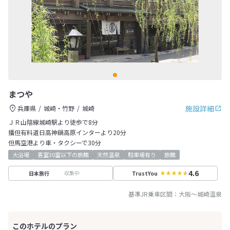
まつや
施設詳細
兵庫県
城崎・竹野
城崎
ＪＲ山陰線城崎駅より徒歩で8分
播但有料道日高神鍋高原インターより20分
但馬空港より車・タクシーで30分
大浴場
客室30室以下の旅館
天然温泉
駐車場有り
旅館
4.6
収集中
日本旅行
TrustYou
基準JR乗車区間：
大阪
～
城崎温泉