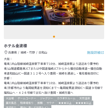
ホテル金波楼
施設詳細
兵庫県
城崎・竹野
日和山
大阪：
電車/JR山陰線城崎温泉駅下車車で10分、城崎温泉駅より送迎あり要予約
車/山陽道姫路東JCTまたは中国道福崎JCTからから播但自動車道～播但自動
車道和田山IC～国道３１２号へ入り豊岡・城崎を通過し・電柱看板目印に
京都：
電車/JR山陰線城崎温泉駅下車車で10分、城崎温泉駅より送迎あり要予約
車/京都市内より亀岡縦貫道を須知ICまで～亀岡縦貫道須知IC～国道９号線で
福知山へ・４２６号線で出石へ抜け豊岡・城崎方面へ
大浴場
ゲームコーナー
ジャグジー
カラオケルーム
天然温泉
露天風呂
駐車場有り
旅館
サウナ
★★★以上
★★★★以上
送迎有り
館内に車いす利用トイレ