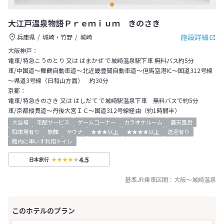
大江戸温泉物語Ｐｒｅｍｉｕｍ きのさき
施設詳細
兵庫県
城崎・竹野
城崎
大阪神戸：
電車/特急こうのとり 又は はまかぜ で城崎温泉駅下車 無料バス約5分
車/中国道～舞鶴自動車道～北近畿豊岡自動車道～但馬空港IC～国道312号線
～県道3号線（日和山方面） 約30分
京都：
電車/特急きのさき 又は はしだて で城崎駅温泉下車 無料バスで約5分
車/京都縦貫道～丹後大宮ＩＣ～国道312号線経由（約1時間半）
大浴場
宅配サービス
ゲームコーナー
カラオケルーム
露天風呂
駐車場有り
旅館
サウナ
★★★以上
★★★★以上
送迎有り
館内に車いす利用トイレ
4.5
日本旅行
基準JR乗車区間：
大阪
～
城崎温泉