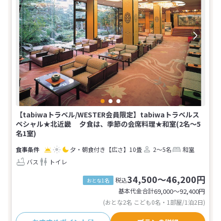
【tabiwaトラベル/WESTER会員限定】tabiwaトラベルス
ペシャル★北近畿 夕食は、季節の会席料理★和室(2名～5
名1室)
夕・朝食付き
【広さ】10畳
2～5名
和室
バス
トイレ
34,500～46,200円
税込
おとな1名
基本代金合計
69,000〜92,400
円
(おとな2名 こども0名・1部屋/1泊2日)