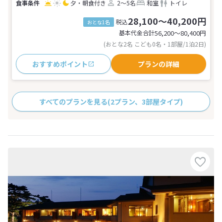
夕・朝食付き
2～5名
和室
トイレ
28,100～40,200円
税込
おとな1名
基本代金合計
56,200〜80,400
円
(おとな2名 こども0名・1部屋/1泊2日)
おすすめポイント
プランの詳細
すべてのプランを見る
(2プラン、3部屋タイプ)