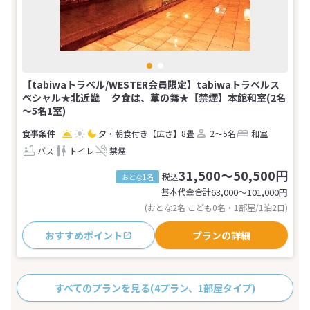
【tabiwaトラベル/WESTER会員限定】tabiwaトラベルス
ペシャル★北近畿 夕食は、華の舞★【禁煙】本館和室(2名
～5名1室)
夕・朝食付き
【広さ】8畳
2～5名
和室
バス
トイレ
禁煙
31,500～50,500円
税込
おとな1名
基本代金合計
63,000〜101,000
円
(おとな2名 こども0名・1部屋/1泊2日)
おすすめポイント
プランの詳細
すべてのプランを見る
(4プラン、1部屋タイプ)