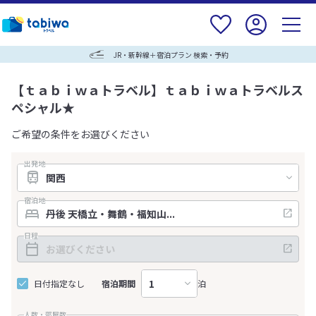
JR・新幹線＋宿泊プラン 検索・予約
【ｔａｂｉｗａトラベル】ｔａｂｉｗａトラベルス
ペシャル★
ご希望の条件をお選びください
出発地
宿泊地
日程
日付指定なし
宿泊期間
泊
人数・部屋数