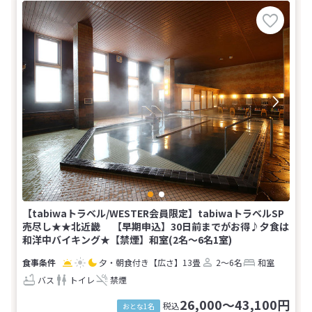
【tabiwaトラベル/WESTER会員限定】tabiwaトラベルSP
売尽し★★北近畿 【早期申込】30日前までがお得♪夕食は
和洋中バイキング★【禁煙】和室(2名～6名1室)
夕・朝食付き
【広さ】13畳
2～6名
和室
バス
トイレ
禁煙
26,000～43,100円
税込
おとな1名