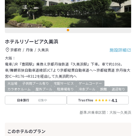
ホテルリゾーピア久美浜
施設詳細
京都府
丹後
久美浜
大阪：
電車/JR『豊岡駅』乗換え京都丹後鉄道『久美浜駅』下車。車で約10分。
車/舞鶴若狭自動車道綾部JCTより京都縦貫自動車道へ～京都縦貫道 京丹後大
宮IC～R176→R312を経由して久美浜町内へ
大浴場
子供用プール有り
宅配サービス
ゲームコーナー
カラオケルーム
屋外プール
駐車場有り
冷水プール
旅館
送迎有り
4.1
収集中
日本旅行
TrustYou
基準JR乗車区間：
大阪
～
久美浜