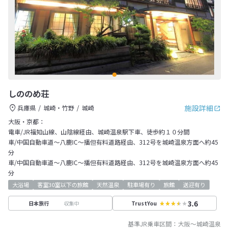
しののめ荘
施設詳細
兵庫県
城崎・竹野
城崎
大阪・京都：
電車/JR福知山線、山陰線経由、城崎温泉駅下車、徒歩約１０分間
車/中国自動車道～八鹿IC～播但有料道路経由、312号を城崎温泉方面へ約45
分
車/中国自動車道～八鹿IC～播但有料道路経由、312号を城崎温泉方面へ約45
分
大浴場
客室30室以下の旅館
天然温泉
駐車場有り
旅館
送迎有り
3.6
収集中
日本旅行
TrustYou
基準JR乗車区間：
大阪
～
城崎温泉