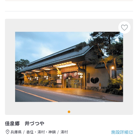
佳泉郷 井づつや
施設詳細
兵庫県
香住・湯村・神鍋
湯村