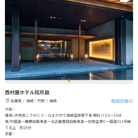
西村屋ホテル招月庭
施設詳細
兵庫県
城崎・竹野
城崎
大阪：
電車/JR特急こうのとり・はまかぜで城崎温泉駅下車 無料バス5～15分
車/中国道～舞鶴自動車道～北近畿豊岡自動車道～但馬空港IC～国道312号線
で北上 約25分
京都：