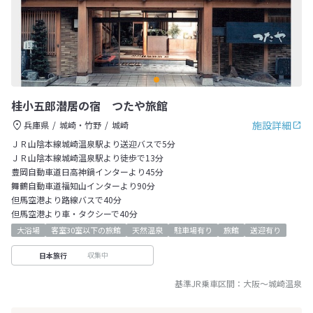
桂小五郎潜居の宿 つたや旅館
施設詳細
兵庫県
城崎・竹野
城崎
ＪＲ山陰本線城崎温泉駅より送迎バスで5分
ＪＲ山陰本線城崎温泉駅より徒歩で13分
豊岡自動車道日高神鍋インターより45分
舞鶴自動車道福知山インターより90分
但馬空港より路線バスで40分
但馬空港より車・タクシーで40分
大浴場
客室30室以下の旅館
天然温泉
駐車場有り
旅館
送迎有り
収集中
日本旅行
基準JR乗車区間：
大阪
～
城崎温泉