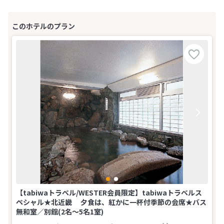
【tabiwaトラベル/WESTER会員限定】tabiwaトラベルス
ペシャル★北近畿 夕食は、紅かに一杯付季節の会席★バス
無和室／別館(2名～5名1室)