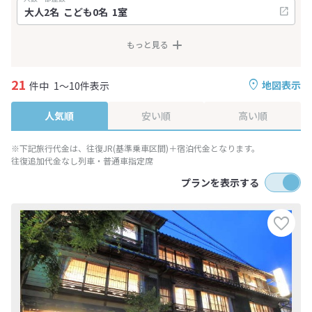
もっと見る
21
地図表示
件中
1～10件表示
人気順
安い順
高い順
※下記旅行代金は、往復JR(基準乗車区間)＋宿泊代金となります。
往復追加代金なし列車・普通車指定席
プランを表示する