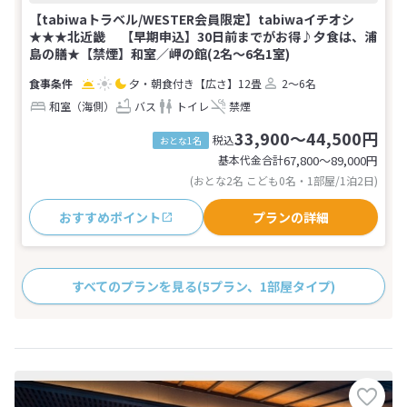
【tabiwaトラベル/WESTER会員限定】tabiwaイチオシ
★★★北近畿 【早期申込】30日前までがお得♪夕食は、浦
島の膳★【禁煙】和室／岬の館(2名～6名1室)
夕・朝食付き
【広さ】12畳
2～6名
和室（海側）
バス
トイレ
禁煙
33,900～44,500円
税込
おとな1名
基本代金合計
67,800〜89,000
円
(おとな2名 こども0名・1部屋/1泊2日)
おすすめポイント
プランの詳細
すべてのプランを見る
(5プラン、1部屋タイプ)