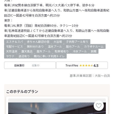
電車/JR紀勢本線白浜駅下車、明光バス大浦バス停下車、徒歩６分
車/近畿自動車道から阪和自動車道へ入り、和歌山方面へ～阪和自動車道南紀
田辺IC～国道42号線を白浜方面へ約25分
東京：
電車/JAL東京（羽田）南紀白浜線60分、タクシー10分
車/名神高速道吹田ＪＣＴから近畿自動車道へ入り、和歌山方面へ～阪和自動
車道南紀田辺IC～国道42号線を白浜方面へ約25分
エステ＆スパ
赤ちゃん歓迎の宿
大浴場
子供用プール有り
宅配サービス
無料WiFiあり
温水プール
屋内プール
カラオケルーム
天然温泉
露天風呂
屋外プール
駐車場有り
冷水プール
旅館
サウナ
送迎有り
館内に車いす利用トイレ
4.5
収集中
日本旅行
TrustYou
基準JR乗車区間：
大阪
～
白浜