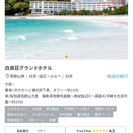
白良荘グランドホテル
施設詳細
和歌山県
白浜・田辺・みなべ
白浜
大阪：
電車/JRきのくに線白浜下車、タクシー約10分
車/阪和道和歌山方面 海南湯浅御坊道路～南紀田辺IC～国道42号線を白浜方
面へ約20分
エステ＆スパ
大浴場
貸切風呂
子供用プール有り
宅配サービス
無料WiFiあり
カラオケルーム
天然温泉
露天風呂
屋外プール
駐車場有り
冷水プール
旅館
4.5
収集中
日本旅行
TrustYou