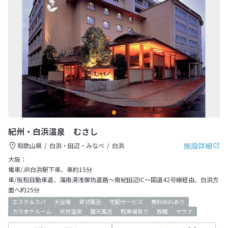
紀州・白浜温泉 むさし
施設詳細
和歌山県
白浜・田辺・みなべ
白浜
大阪：
電車/JR白浜駅下車、車約15分
車/阪和自動車道、海南湯浅御坊道路～南紀田辺IC～国道42号線経由、白浜方
面へ約25分
エステ＆スパ
大浴場
貸切風呂
宅配サービス
無料WiFiあり
カラオケルーム
天然温泉
露天風呂
駐車場有り
旅館
サウナ