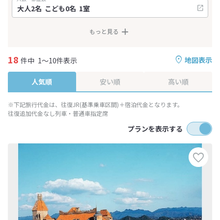
もっと見る
18
地図表示
件中
1～10件表示
人気順
安い順
高い順
※下記旅行代金は、往復JR(基準乗車区間)＋宿泊代金となります。
往復追加代金なし列車・普通車指定席
プランを表示する