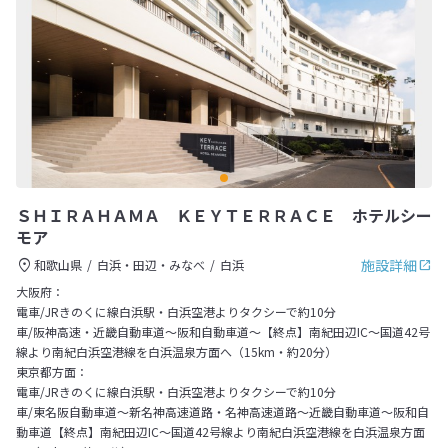
ＳＨＩＲＡＨＡＭＡ ＫＥＹＴＥＲＲＡＣＥ ホテルシー
モア
施設詳細
和歌山県
白浜・田辺・みなべ
白浜
大阪府：
電車/JRきのくに線白浜駅・白浜空港よりタクシーで約10分
車/阪神高速・近畿自動車道～阪和自動車道～【終点】南紀田辺IC～国道42号
線より南紀白浜空港線を白浜温泉方面へ（15km・約20分）
東京都方面：
電車/JRきのくに線白浜駅・白浜空港よりタクシーで約10分
車/東名阪自動車道～新名神高速道路・名神高速道路～近畿自動車道～阪和自
動車道【終点】南紀田辺IC～国道42号線より南紀白浜空港線を白浜温泉方面