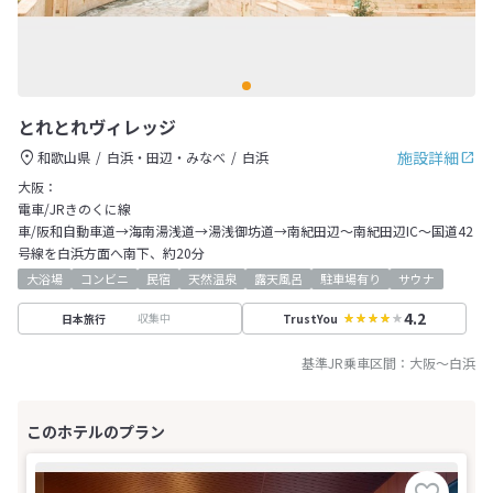
とれとれヴィレッジ
施設詳細
和歌山県
白浜・田辺・みなべ
白浜
大阪：
電車/JRきのくに線
車/阪和自動車道→海南湯浅道→湯浅御坊道→南紀田辺～南紀田辺IC～国道42
号線を白浜方面へ南下、約20分
大浴場
コンビニ
民宿
天然温泉
露天風呂
駐車場有り
サウナ
4.2
収集中
日本旅行
TrustYou
基準JR乗車区間：
大阪
～
白浜