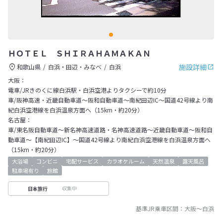
ＨＯＴＥＬ ＳＨＩＲＡＨＡＭＡＫＡＮ
施設詳細
和歌山県
白浜・田辺・みなべ
白浜
大阪：
電車/JRきのくに線白浜駅・白浜空港よりタクシーで約10分
車/阪神高速・近畿自動車道～阪和自動車道～南紀田辺IC～国道42号線より南
紀白浜空港線を白浜温泉方面へ（15km・約20分）
名古屋：
車/東名阪自動車道～新名神高速道路・名神高速道路～近畿自動車道～阪和自
動車道～【南紀田辺IC】～国道42号線より南紀白浜空港線を白浜温泉方面へ
（15km・約20分）
大浴場
コンビニ
宅配サービス
カラオケルーム
天然温泉
露天風呂
駐車場有り
旅館
収集中
日本旅行
基準JR乗車区間：
大阪
～
白浜