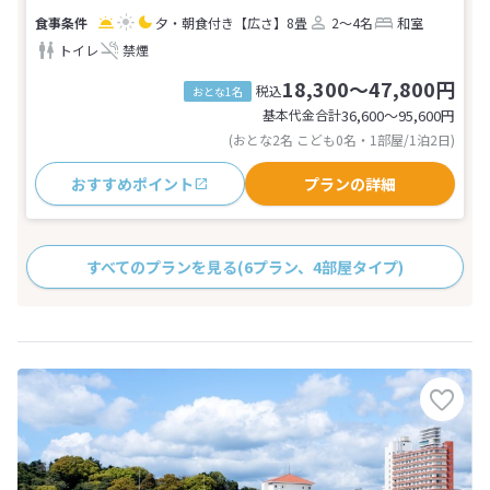
夕・朝食付き
【広さ】8畳
2～4名
和室
トイレ
禁煙
18,300～47,800円
税込
おとな1名
基本代金合計
36,600〜95,600
円
(おとな2名 こども0名・1部屋/1泊2日)
おすすめポイント
プランの詳細
すべてのプランを見る
(6プラン、4部屋タイプ)