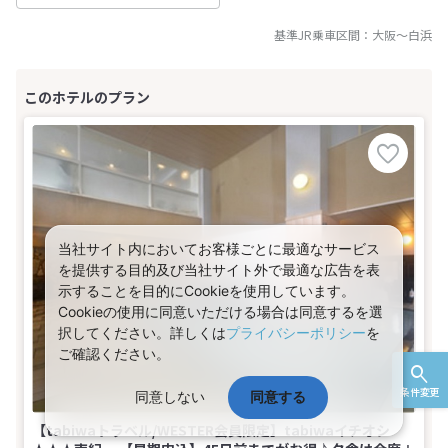
基準JR乗車区間：
大阪
～
白浜
当社サイト内においてお客様ごとに最適なサービス
を提供する目的及び当社サイト外で最適な広告を表
示することを目的にCookieを使用しています。
Cookieの使用に同意いただける場合は同意するを選
択してください。詳しくは
プライバシーポリシー
を
ご確認ください。
条件変更
同意しない
同意する
【tabiwaトラベル/WESTER会員限定】tabiwaイチオシ