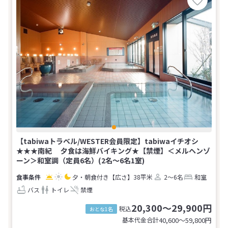
【tabiwaトラベル/WESTER会員限定】tabiwaイチオシ
★★★南紀 夕食は海鮮バイキング★【禁煙】＜メルヘンゾ
ーン＞和室調（定員6名）(2名～6名1室)
夕・朝食付き
【広さ】38平米
2～6名
和室
バス
トイレ
禁煙
20,300～29,900円
税込
おとな1名
基本代金合計
40,600〜59,800
円