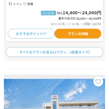
トイレ
禁煙
14,400～24,000円
税込
おとな1名
基本代金合計
28,800〜48,000
円
(おとな2名 こども0名・1部屋/1泊2日)
おすすめポイント
プランの詳細
すべてのプランを見る
(3プラン、3部屋タイプ)