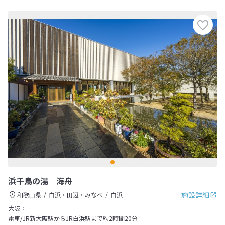
浜千鳥の湯 海舟
施設詳細
和歌山県
白浜・田辺・みなべ
白浜
大阪：
電車/JR新大阪駅からJR白浜駅まで約2時間20分