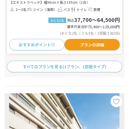
【エキストラベッド】幅96cm×長さ195cm（1台）
2～3名
ツイン（海側）
バス
トイレ
禁煙
37,700～64,500円
税込
おとな1名
基本代金合計
75,400〜129,000
円
(おとな2名 こども0名・1部屋/1泊2日)
おすすめポイント
プランの詳細
すべてのプランを見る
(1プラン、1部屋タイプ)