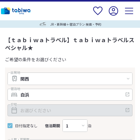
JR・新幹線＋宿泊プラン 検索・予約
【ｔａｂｉｗａトラベル】ｔａｂｉｗａトラベルス
ペシャル★
ご希望の条件をお選びください
出発地
宿泊地
日程
日付指定なし
宿泊期間
泊
人数・部屋数