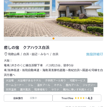
癒しの宿 クアハウス白浜
施設詳細
和歌山県
白浜・田辺・みなべ
白浜
大阪：
電車/JRきのくに線白浜駅下車 バス約15分、徒歩5分
車/阪神高速・阪和自動車道・海南湯浅御坊道路～南紀白浜～国道42号線を白
浜方面へ
大浴場
大浴場があるホテル
子供用プール有り
宅配サービス
ゲームコーナー
ジム
温水プール
ホテル
屋内プール
ジャグジー
天然温泉
露天風呂
駐車場有り
サウナ
館内に車いす利用トイレ
4.3
収集中
日本旅行
TrustYou