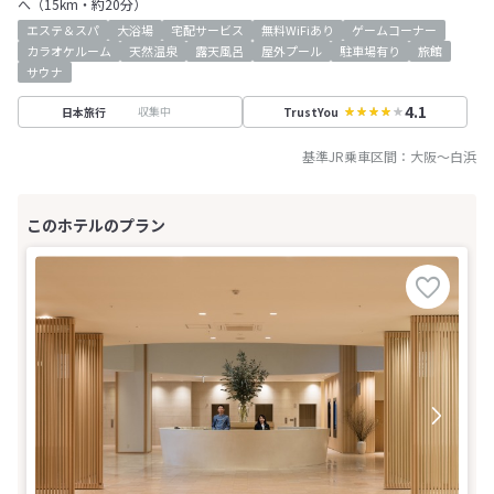
へ（15km・約20分）
エステ＆スパ
大浴場
宅配サービス
無料WiFiあり
ゲームコーナー
カラオケルーム
天然温泉
露天風呂
屋外プール
駐車場有り
旅館
サウナ
4.1
収集中
日本旅行
TrustYou
基準JR乗車区間：
大阪
～
白浜