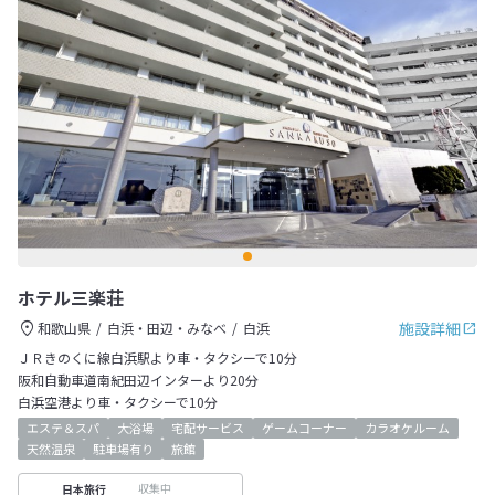
ホテル三楽荘
施設詳細
和歌山県
白浜・田辺・みなべ
白浜
ＪＲきのくに線白浜駅より車・タクシーで10分
阪和自動車道南紀田辺インターより20分
白浜空港より車・タクシーで10分
エステ＆スパ
大浴場
宅配サービス
ゲームコーナー
カラオケルーム
天然温泉
駐車場有り
旅館
収集中
日本旅行