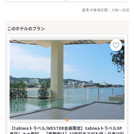
基準JR乗車区間：
大阪
～
白浜
【tabiwaトラベル/WESTER会員限定】tabiwaトラベルSP
売尽し★★南紀 【早期申込】30日前までがお得♪夕食は彩