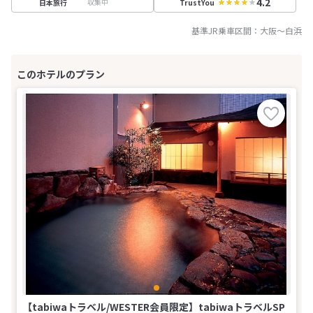
4.2
収集中
日本旅行
TrustYou
基準JR乗車区間：
大阪
～
白浜
【tabiwaトラベル/WESTER会員限定】tabiwaトラベルSP