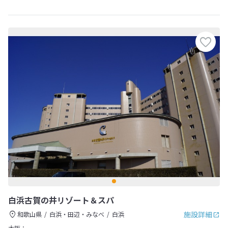
白浜古賀の井リゾート＆スパ
施設詳細
和歌山県
白浜・田辺・みなべ
白浜
大阪：