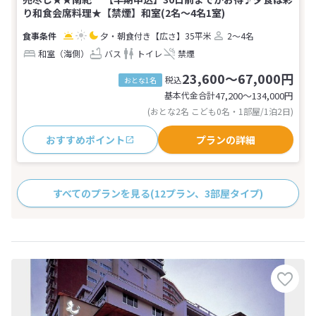
り和食会席料理★【禁煙】和室(2名～4名1室)
夕・朝食付き
【広さ】35平米
2～4名
和室（海側）
バス
トイレ
禁煙
23,600～67,000円
税込
おとな1名
基本代金合計
47,200〜134,000
円
(おとな2名 こども0名・1部屋/1泊2日)
おすすめポイント
プランの詳細
すべてのプランを見る
(12プラン、3部屋タイプ)