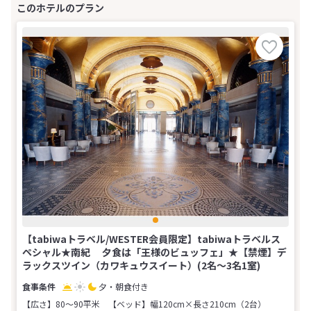
【tabiwaトラベル/WESTER会員限定】tabiwaトラベルス
ペシャル★南紀 夕食は「王様のビュッフェ」★【禁煙】デ
ラックスツイン（カワキュウスイート）(2名～3名1室)
夕・朝食付き
【広さ】80～90平米
【ベッド】幅120cm×長さ210cm（2台）