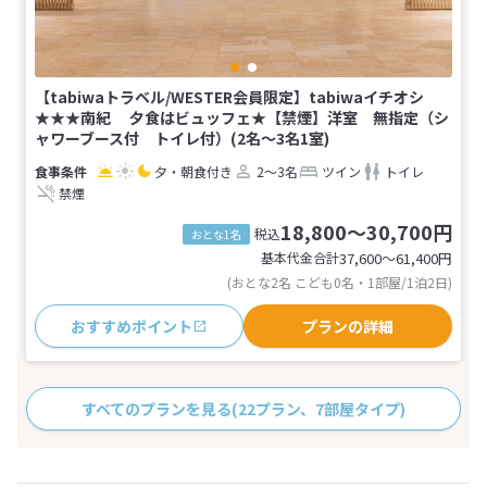
【tabiwaトラベル/WESTER会員限定】tabiwaイチオシ
★★★南紀 夕食はビュッフェ★【禁煙】洋室 無指定（シ
ャワーブース付 トイレ付）(2名～3名1室)
夕・朝食付き
2～3名
ツイン
トイレ
禁煙
18,800～30,700円
税込
おとな1名
基本代金合計
37,600〜61,400
円
(おとな2名 こども0名・1部屋/1泊2日)
おすすめポイント
プランの詳細
すべてのプランを見る
(22プラン、7部屋タイプ)