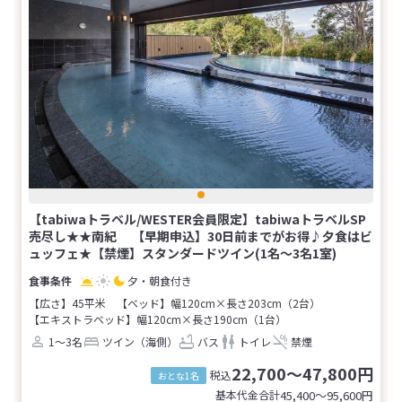
【tabiwaトラベル/WESTER会員限定】tabiwaトラベルSP
売尽し★★南紀 【早期申込】30日前までがお得♪夕食はビ
ュッフェ★【禁煙】スタンダードツイン(1名～3名1室)
夕・朝食付き
【広さ】45平米
【ベッド】幅120cm×長さ203cm（2台）
【エキストラベッド】幅120cm×長さ190cm（1台）
1～3名
ツイン（海側）
バス
トイレ
禁煙
22,700～47,800円
税込
おとな1名
基本代金合計
45,400〜95,600
円