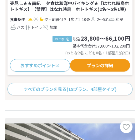
売尽し★★南紀 夕食は和洋中バイキング★【はなれ時鳥ホ
トトギス】【禁煙】はなれ時鳥 ホトトギス(2名～5名1室)
夕・朝食付き
【広さ】10畳
2～5名
和室
バス
トイレ
禁煙
28,800～66,100円
税込
おとな1名
基本代金合計
57,600〜132,200
円
(おとな2名 こども0名・1部屋/1泊2日)
おすすめポイント
プランの詳細
すべてのプランを見る
(18プラン、4部屋タイプ)