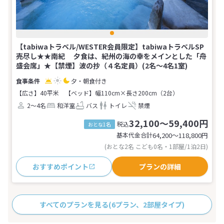
【tabiwaトラベル/WESTER会員限定】tabiwaトラベルSP
売尽し★★南紀 夕食は、紀州の海の幸をメインとした「舟
盛会席」★【禁煙】波の抄（４名定員）(2名～4名1室)
夕・朝食付き
【広さ】40平米
【ベッド】幅110cm×長さ200cm（2台）
2～4名
和洋室
バス
トイレ
禁煙
32,100～59,400円
税込
おとな1名
基本代金合計
64,200〜118,800
円
(おとな2名 こども0名・1部屋/1泊2日)
おすすめポイント
プランの詳細
すべてのプランを見る
(6プラン、2部屋タイプ)