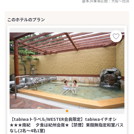
基準JR乗車区間：
大阪
～
白浜
【tabiwaトラベル/WESTER会員限定】tabiwaイチオシ
★★★南紀 夕食は紀州会席★【禁煙】東館無指定和室バス
なし(2名～4名1室)