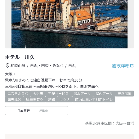
ホテル 川久
施設詳細
和歌山県
白浜・田辺・みなべ
白浜
大阪：
電車/JRきのくに線白浜駅下車 お車で約10分
車/阪和自動車道～南紀田辺IC～R42を南下、白浜方面へ
エステ＆スパ
大浴場
宅配サービス
温水プール
屋内プール
天然温泉
露天風呂
駐車場有り
旅館
サウナ
館内に車いす利用トイレ
収集中
日本旅行
基準JR乗車区間：
大阪
～
白浜