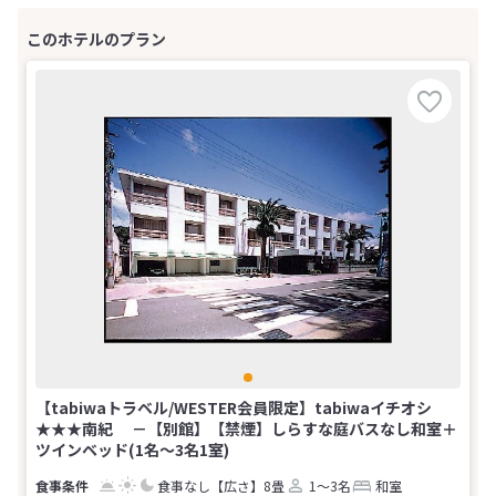
【tabiwaトラベル/WESTER会員限定】tabiwaイチオシ
★★★南紀 －【別館】【禁煙】しらすな庭バスなし和室＋
ツインベッド(1名～3名1室)
食事なし
【広さ】8畳
1～3名
和室