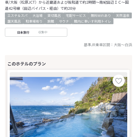
車/大阪（松原JCT）から近畿道および阪和道で約2時間～南紀田辺ＩＣ～国
道42号線（田辺バイパス・経由）で約20分
エステ＆スパ
大浴場
貸切風呂
宅配サービス
無料WiFiあり
天然温泉
露天風呂
駐車場有り
旅館
サウナ
館内に車いす利用トイレ
収集中
日本旅行
基準JR乗車区間：
大阪
～
白浜