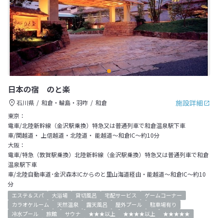
日本の宿 のと楽
施設詳細
石川県
和倉・輪島・羽咋
和倉
東京：
電車/北陸新幹線（金沢駅乗換）特急又は普通列車で和倉温泉駅下車
車/関越道・ 上信越道・北陸道・ 能越道～和倉IC～約10分
大阪：
電車/特急（敦賀駅乗換）北陸新幹線（金沢駅乗換）特急又は普通列車で和倉
温泉駅下車
車/北陸自動車道･金沢森本ICからのと里山海道経由・能越道～和倉IC～約10
分
エステ＆スパ
大浴場
貸切風呂
宅配サービス
ゲームコーナー
カラオケルーム
天然温泉
露天風呂
屋外プール
駐車場有り
冷水プール
旅館
サウナ
★★★以上
★★★★以上
★★★★★