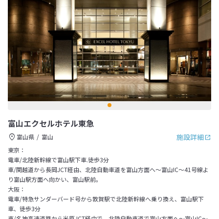
富山エクセルホテル東急
施設詳細
富山県
富山
東京：
電車/北陸新幹線で富山駅下車.徒歩3分
車/関越道から長岡JCT経由、北陸自動車道を富山方面へ～富山IC～41号線よ
り富山駅方面へ向かい、富山駅前。
大阪：
電車/特急サンダーバード号から敦賀駅で北陸新幹線へ乗り換え、富山駅下
車、徒歩3分
車/名神高速道路から米原JCT経由で、北陸自動車道で富山方面へ～富山IC～