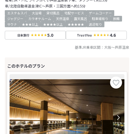
車/北陸自動車道金津IC～芦原・三国方面へ約15分
エステ＆スパ
大浴場
貸切風呂
宅配サービス
ゲームコーナー
ジャグジー
カラオケルーム
天然温泉
露天風呂
駐車場有り
旅館
サウナ
★★★以上
★★★★以上
★★★★★
送迎有り
5.0
4.6
日本旅行
TrustYou
基準JR乗車区間：
大阪
～
芦原温泉