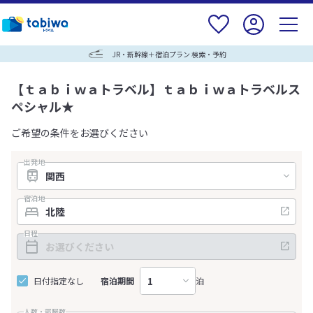
JR・新幹線＋宿泊プラン 検索・予約
【ｔａｂｉｗａトラベル】ｔａｂｉｗａトラベルス
ペシャル★
ご希望の条件をお選びください
出発地
宿泊地
日程
日付指定なし
宿泊期間
泊
人数・部屋数