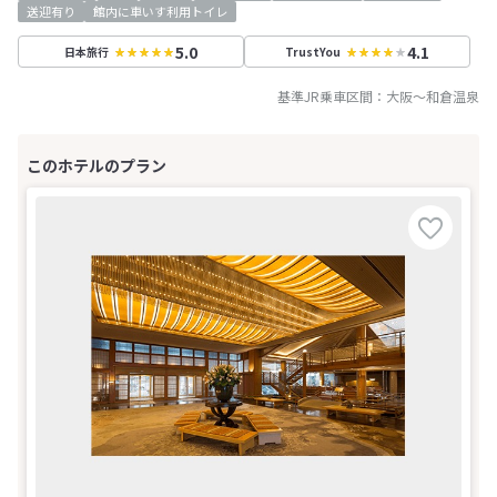
送迎有り
館内に車いす利用トイレ
5.0
4.1
日本旅行
TrustYou
基準JR乗車区間：
大阪
～
和倉温泉