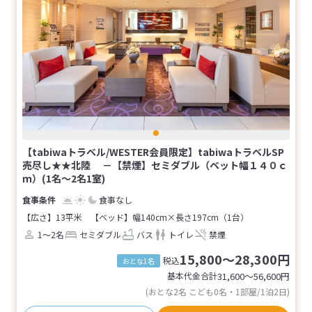
【tabiwaトラベル/WESTER会員限定】tabiwaトラベルSP
売尽し★★北陸 －【禁煙】セミダブル（ベット幅１４０ｃ
ｍ）(1名～2名1室)
食事なし
【広さ】13平米
【ベッド】幅140cm×長さ197cm（1台）
1～2名
セミダブル
バス
トイレ
禁煙
15,800～28,300円
税込
おとな1名
基本代金合計
31,600〜56,600
円
(おとな2名 こども0名・1部屋/1泊2日)