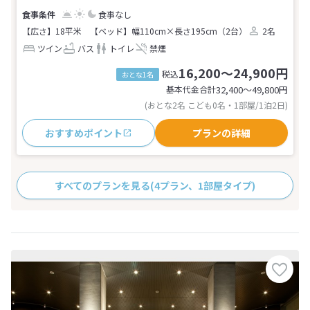
食事なし
【広さ】18平米
【ベッド】幅110cm×長さ195cm（2台）
2名
ツイン
バス
トイレ
禁煙
16,200～24,900円
税込
おとな1名
基本代金合計
32,400〜49,800
円
(おとな2名 こども0名・1部屋/1泊2日)
おすすめポイント
プランの詳細
すべてのプランを見る
(4プラン、1部屋タイプ)