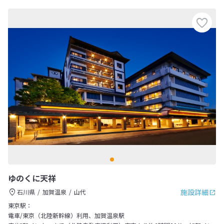
ゆのくに天祥
施設詳細
石川県
加賀温泉
山代
東京駅：
電車/東京（北陸新幹線）利用、加賀温泉駅