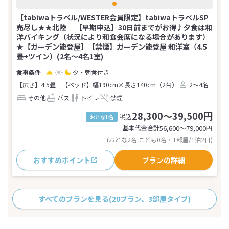
【tabiwaトラベル/WESTER会員限定】tabiwaトラベルSP
売尽し★★北陸 【早期申込】30日前までがお得♪夕食は和
洋バイキング（状況により和食会席になる場合があります）
★【ガーデン能登屋】【禁煙】ガーデン能登屋 和洋室（4.5
畳+ツイン）(2名～4名1室)
夕・朝食付き
【広さ】4.5畳
【ベッド】幅190cm×長さ140cm（2台）
2～4名
その他
バス
トイレ
禁煙
28,300～39,500円
税込
おとな1名
基本代金合計
56,600〜79,000
円
(おとな2名 こども0名・1部屋/1泊2日)
おすすめポイント
プランの詳細
すべてのプランを見る
(20プラン、3部屋タイプ)