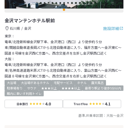
金沢マンテンホテル駅前
施設詳細
石川県
金沢
東京：
電車/北陸新幹線金沢駅下車、金沢港口（西口）より徒歩約５分
車/関越自動車道長岡JCTから北陸自動車道に入り、福井方面へ～金沢東IC～
国道８号線を金沢西IC方面へ、西念交差点を左折し金沢駅西口近く
大阪：
電車/北陸新幹線金沢駅下車、金沢港口（西口）より徒歩約５分
車/名神高速道路米原JCTから北陸自動車道に入り、富山方面へ～金沢西IC～
国道８号線を金沢東IC方面へ、西念交差点を右折し金沢駅西口近く
大浴場
大浴場があるホテル
宅配サービス
ホテル
露天風呂
駐車場有り
サウナ
★★★以上
★★★★以上
最寄り駅より徒歩5分以内
館内に車いす利用トイレ
4.0
4.1
日本旅行
TrustYou
基準JR乗車区間：
大阪
～
金沢