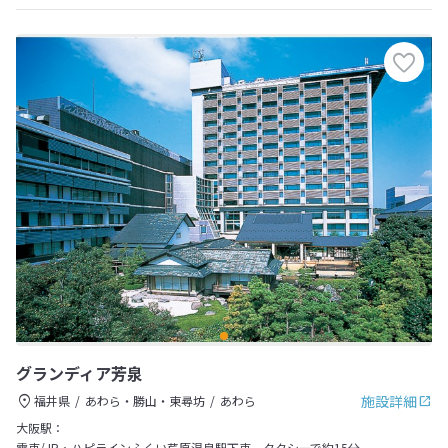
グランディア芳泉
施設詳細
福井県
あわら・勝山・東尋坊
あわら
大阪駅：
電車/JR・ハピラインふくい芦原温泉駅下車、タクシーで約15分