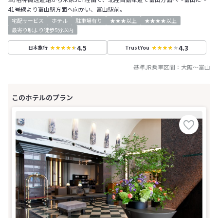
41号線より富山駅方面へ向かい、富山駅前。
宅配サービス
ホテル
駐車場有り
★★★以上
★★★★以上
最寄り駅より徒歩5分以内
4.5
4.3
日本旅行
TrustYou
基準JR乗車区間：
大阪
～
富山