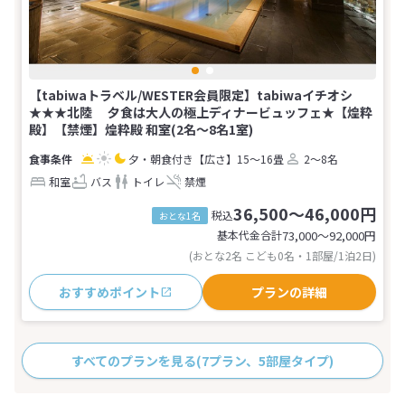
【tabiwaトラベル/WESTER会員限定】tabiwaイチオシ
★★★北陸 夕食は大人の極上ディナービュッフェ★【煌粋
殿】【禁煙】煌粋殿 和室(2名～8名1室)
夕・朝食付き
【広さ】15～16畳
2～8名
和室
バス
トイレ
禁煙
36,500～46,000円
税込
おとな1名
基本代金合計
73,000〜92,000
円
(おとな2名 こども0名・1部屋/1泊2日)
おすすめポイント
プランの詳細
すべてのプランを見る
(7プラン、5部屋タイプ)