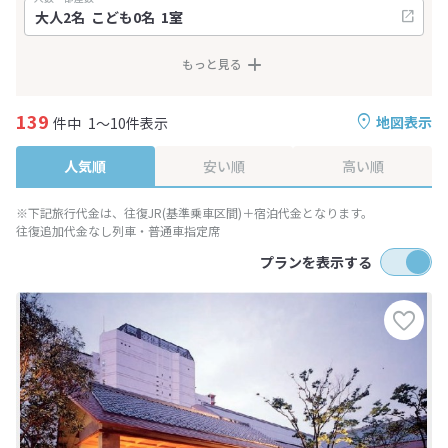
もっと見る
139
地図表示
件中
1～10件表示
人気順
安い順
高い順
※下記旅行代金は、往復JR(基準乗車区間)＋宿泊代金となります。
往復追加代金なし列車・普通車指定席
プランを表示する