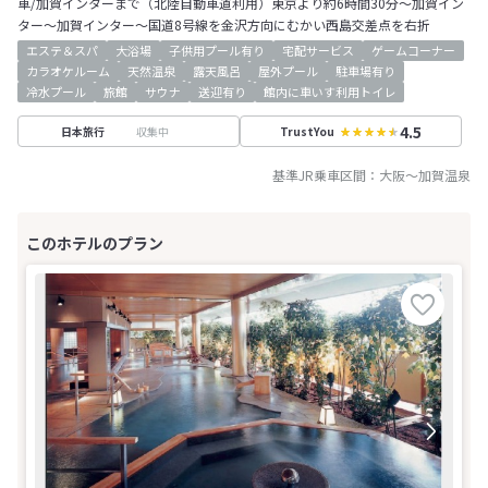
車/加賀インターまで（北陸自動車道利用）東京より約6時間30分～加賀イン
ター～加賀インター～国道8号線を金沢方向にむかい西島交差点を右折
エステ＆スパ
大浴場
子供用プール有り
宅配サービス
ゲームコーナー
カラオケルーム
天然温泉
露天風呂
屋外プール
駐車場有り
冷水プール
旅館
サウナ
送迎有り
館内に車いす利用トイレ
4.5
収集中
日本旅行
TrustYou
基準JR乗車区間：
大阪
～
加賀温泉