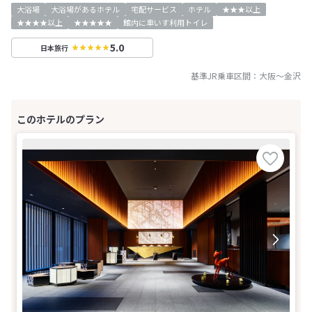
大浴場
大浴場があるホテル
宅配サービス
ホテル
★★★以上
★★★★以上
★★★★★
館内に車いす利用トイレ
5.0
日本旅行
基準JR乗車区間：
大阪
～
金沢