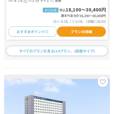
ダブル
バス
トイレ
禁煙
18,100～30,400円
税込
おとな1名
基本代金合計
36,200〜60,800
円
(おとな2名 こども0名・1部屋/1泊2日)
おすすめポイント
プランの詳細
すべてのプランを見る
(14プラン、2部屋タイプ)