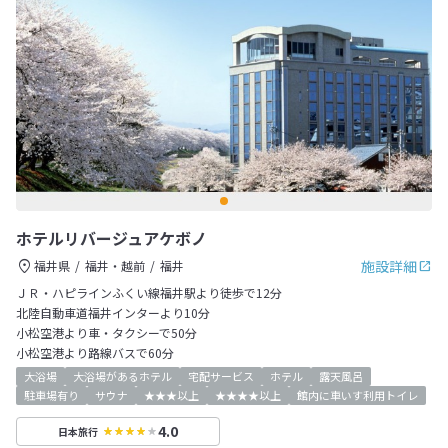
ホテルリバージュアケボノ
施設詳細
福井県
福井・越前
福井
ＪＲ・ハピラインふくい線福井駅より徒歩で12分
北陸自動車道福井インターより10分
小松空港より車・タクシーで50分
小松空港より路線バスで60分
大浴場
大浴場があるホテル
宅配サービス
ホテル
露天風呂
駐車場有り
サウナ
★★★以上
★★★★以上
館内に車いす利用トイレ
4.0
日本旅行