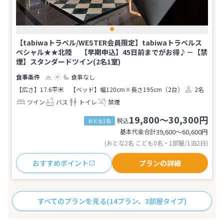
【tabiwaトラベル/WESTER会員限定】tabiwaトラベルス
ペシャル★★北陸 【早期申込】45日前までがお得♪－【禁
煙】スタンダードツイン(2名1室)
食事なし
【広さ】17.6平米
【ベッド】幅120cm×長さ195cm（2台）
2名
ツイン
バス
トイレ
禁煙
19,800～30,300円
税込
おとな1名
基本代金合計
39,600〜60,600
円
(おとな2名 こども0名・1部屋/1泊2日)
おすすめポイント
プランの詳細
すべてのプランを見る
(14プラン、3部屋タイプ)