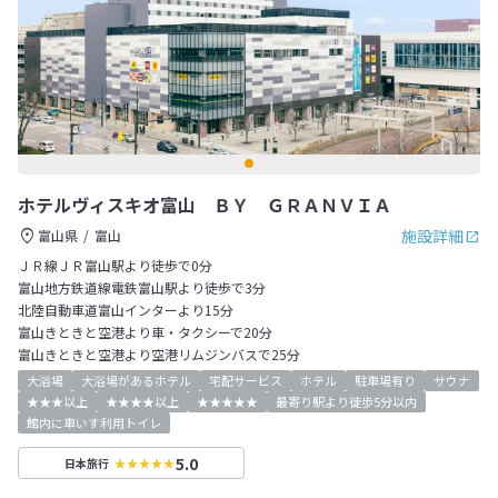
ホテルヴィスキオ富山 ＢＹ ＧＲＡＮＶＩＡ
施設詳細
富山県
富山
ＪＲ線ＪＲ富山駅より徒歩で0分
富山地方鉄道線電鉄富山駅より徒歩で3分
北陸自動車道富山インターより15分
富山きときと空港より車・タクシーで20分
富山きときと空港より空港リムジンバスで25分
大浴場
大浴場があるホテル
宅配サービス
ホテル
駐車場有り
サウナ
★★★以上
★★★★以上
★★★★★
最寄り駅より徒歩5分以内
館内に車いす利用トイレ
5.0
日本旅行