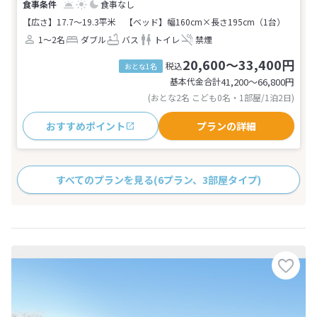
食事なし
【広さ】17.7～19.3平米
【ベッド】幅160cm×長さ195cm（1台）
1～2名
ダブル
バス
トイレ
禁煙
20,600～33,400円
税込
おとな1名
基本代金合計
41,200〜66,800
円
(おとな2名 こども0名・1部屋/1泊2日)
おすすめポイント
プランの詳細
すべてのプランを見る
(6プラン、3部屋タイプ)