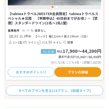
【tabiwaトラベル/WESTER会員限定】tabiwaトラベルス
ペシャル★北陸 【早期申込】45日前までがお得♪－【禁
煙】スタンダードツイン(1名～2名1室)
食事なし
【広さ】21.3平米
【ベッド】幅122cm×長さ196cm（2台）
1～2名
ツイン
バス
トイレ
禁煙
17,900～44,200円
税込
おとな1名
基本代金合計
35,800〜88,400
円
(おとな2名 こども0名・1部屋/1泊2日)
おすすめポイント
プランの詳細
すべてのプランを見る
(14プラン、3部屋タイプ)