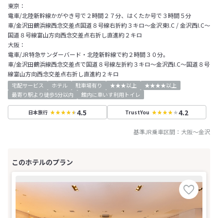
東京：
電車/北陸新幹線かがやき号で２時間２７分、はくたか号で３時間５分
車/金沢田鶴浜線西念交差点国道８号線右折約３キロ～金沢東I.C / 金沢西I.C～
国道８号線富山方向西念交差点右折し直進約２キロ
大阪：
電車/JR特急サンダーバード・北陸新幹線で約２時間３０分。
車/金沢田鶴浜線西念交差点で国道８号線左折約３キロ～金沢西I.C～国道８号
線富山方向西念交差点右折し直進約２キロ
宅配サービス
ホテル
駐車場有り
★★★以上
★★★★以上
最寄り駅より徒歩5分以内
館内に車いす利用トイレ
4.5
4.2
日本旅行
TrustYou
基準JR乗車区間：
大阪
～
金沢