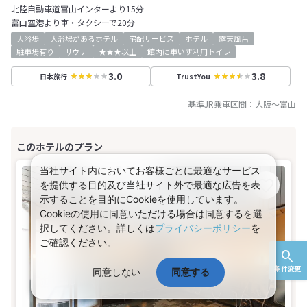
北陸自動車道富山インターより15分
富山空港より車・タクシーで20分
大浴場
大浴場があるホテル
宅配サービス
ホテル
露天風呂
駐車場有り
サウナ
★★★以上
館内に車いす利用トイレ
3.0
3.8
日本旅行
TrustYou
基準JR乗車区間：
大阪
～
富山
当社サイト内においてお客様ごとに最適なサービス
を提供する目的及び当社サイト外で最適な広告を表
示することを目的にCookieを使用しています。
Cookieの使用に同意いただける場合は同意するを選
択してください。詳しくは
プライバシーポリシー
を
ご確認ください。
条件変更
同意しない
同意する