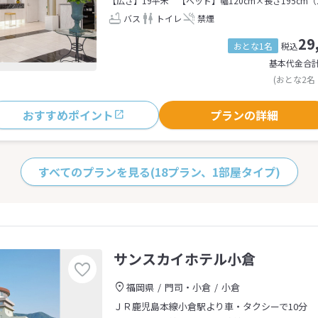
【広さ】19平米
【ベッド】幅120cm×長さ195cm（
バス
トイレ
禁煙
29
おとな1名
税込
基本代金合
(おとな2名
おすすめポイント
プランの詳細
すべてのプランを見る
(18プラン、1部屋タイプ)
サンスカイホテル小倉
福岡県
門司・小倉
小倉
ＪＲ鹿児島本線小倉駅より車・タクシーで10分