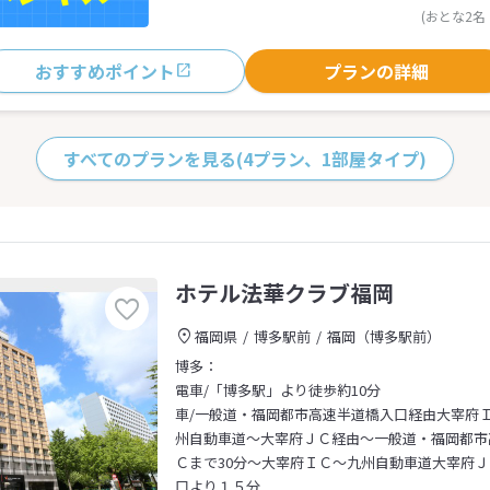
(おとな2名
おすすめポイント
プランの詳細
すべてのプランを見る
(4プラン、1部屋タイプ)
ホテル法華クラブ福岡
福岡県
博多駅前
福岡（博多駅前）
博多：
電車/「博多駅」より徒歩約10分
車/一般道・福岡都市高速半道橋入口経由大宰府Ｉ
州自動車道～大宰府ＪＣ経由～一般道・福岡都市
Ｃまで30分～大宰府ＩＣ～九州自動車道大宰府
口より１５分