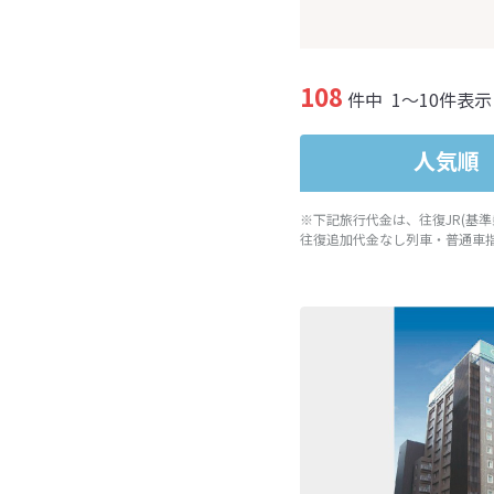
108
件中
1～10件表示
人気順
※下記旅行代金は、往復JR(基
往復追加代金なし列車・普通車