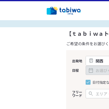
【ｔａｂｉｗａト
ご希望の条件をお選びく
出発地
日程
日付指定
フリー
ワード