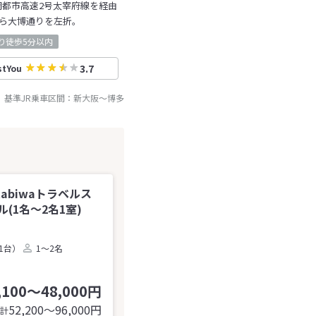
岡都市高速2号太宰府線を経由
ら大博通りを左折。
り徒歩5分以内
3.7
stYou
基準JR乗車区間：
新大阪
～
博多
tabiwaトラベルス
1名～2名1室)
1台）
1～2名
,100～48,000円
52,200〜96,000
円
計