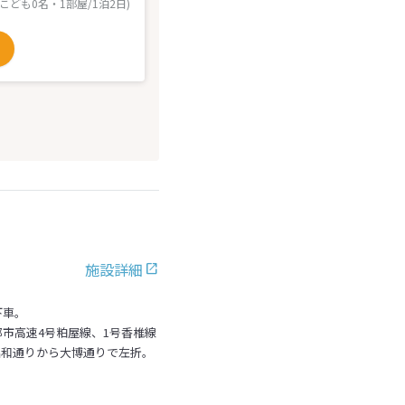
 こども0名・1部屋/1泊2日)
施設詳細
下車。
市高速4号粕屋線、1号香椎線
昭和通りから大博通りで左折。