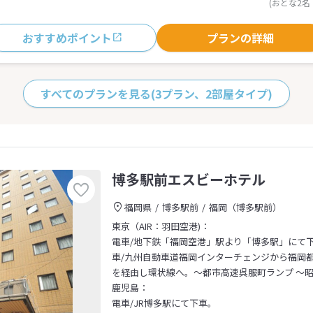
(おとな2名
おすすめポイント
プランの詳細
すべてのプランを見る
(3プラン、2部屋タイプ)
博多駅前エスビーホテル
福岡県
博多駅前
福岡（博多駅前）
東京（AIR：羽田空港)：
電車/地下鉄「福岡空港」駅より「博多駅」にて
車/九州自動車道福岡インターチェンジから福岡都
を経由し環状線へ。～都市高速呉服町ランプ ～
鹿児島：
電車/JR博多駅にて下車。