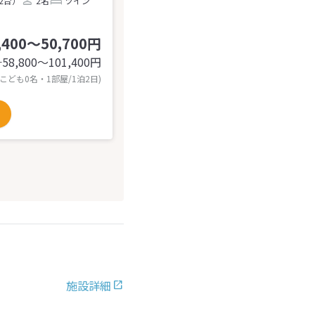
2台）
2名
ツイン
,400～50,700円
58,800〜101,400
円
計
 こども0名・1部屋/1泊2日)
施設詳細