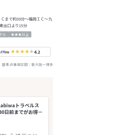
Ｃまで約30分～福岡ＩＣ～九
東出口より15分
テル
★★★以上
4.2
stYou
基準JR乗車区間：
新大阪
～
博多
tabiwaトラベルス
30日前までがお得－