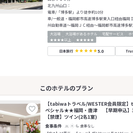
北九州山口：
電車/「博多駅」より徒歩約10分
車/一般道・福岡都市高速博多駅東入口経由福岡Ｉ
州自動車道～福岡ＪＣ経由～福岡都市高速博多駅
大浴場
大浴場があるホテル
宅配サービス
ホ
★★★★以上
★★★★★
5.0
日本旅行
Tru
【tabiwaトラベル/WESTER会員限定】
ペシャル★★福岡・唐津 【早期申込】
【禁煙】ツイン(2名1室)
食事なし