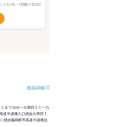
 こども0名・1部屋/1泊2日)
施設詳細
Ｃまで30分～大宰府ＩＣ～九
高速半道橋入口経由大宰府Ｉ
ＪＣ経由福岡都市高速半道橋出