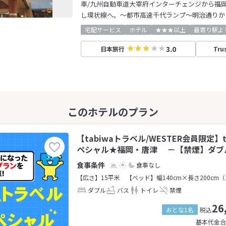
車/九州自動車道大宰府インターチェンジから福
し環状線へ。～都市高速千代ランプ～明治通りか
宅配サービス
ホテル
★★★以上
最寄り駅よ
3.0
日本旅行
Tru
【tabiwaトラベル/WESTER会員限定】
ペシャル★福岡・唐津 －【禁煙】ダブル(
食事なし
【広さ】15平米
【ベッド】幅140cm×長さ200cm（
ダブル
バス
トイレ
禁煙
26
おとな1名
税込
基本代金合