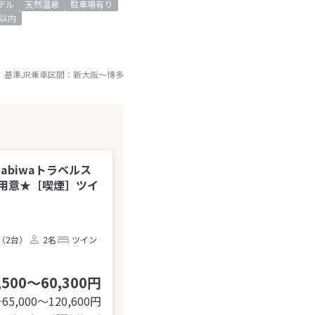
テル
天然温泉
駐車場有り
以内
基準JR乗車区間：
新大阪
～
博多
tabiwaトラベルス
用意★［喫煙］ツイ
（2台）
2名
ツイン
,500～60,300円
65,000〜120,600
円
計