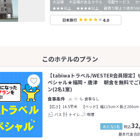
大浴場
大浴場があるホテル
宅配サービス
ホ
★★★以上
★★★★以上
最寄り駅より徒歩5分
4.0
日本旅行
【tabiwaトラベル/WESTER会員限定】
ペシャル★福岡・唐津 朝食を無料でご
ン(2名1室)
食事なし
【広さ】16.5平米
【ベッド】幅115cm×長さ200cm
バス
トイレ
喫煙
32
おとな1名
税込
基本代金合