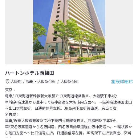
ハートンホテル西梅田
施設詳細
大阪府
梅田・大阪駅付近
大阪駅付近
東京：
電車/JR東海道新幹線新大阪駅でJR東海道線乗換え、大阪駅下車4分
車/名神高速道から豊中ICで阪神高速を大阪市内方面へ。～阪神高速梅田出口
～出口信号左折。日通前信号左折。JR高架下左折後直進、突当り右
名古屋：
電車/近鉄大阪線難波駅で地下鉄四ッ橋線乗換え、西梅田駅下車5分。
車/東名阪高速道から名阪国道、西名阪自動車道経由阪神高速へ。～環状線か
ら池田方面へ～出口信号左折。日通前信号左折。JR高架下左折後直進、突当