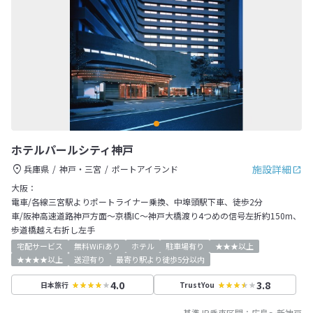
ホテルパールシティ神戸
施設詳細
兵庫県
神戸・三宮
ポートアイランド
大阪：
電車/各線三宮駅よりポートライナー乗換、中埠頭駅下車、徒歩2分
車/阪神高速道路神戸方面～京橋IC～神戸大橋渡り4つめの信号左折約150m、
歩道橋越え右折し左手
宅配サービス
無料WiFiあり
ホテル
駐車場有り
★★★以上
★★★★以上
送迎有り
最寄り駅より徒歩5分以内
4.0
3.8
日本旅行
TrustYou
基準JR乗車区間：
広島
～
新神戸