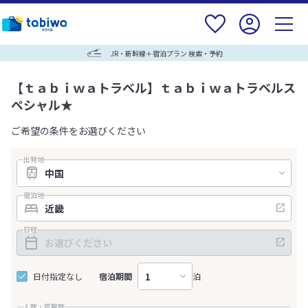
JR・新幹線＋宿泊プラン 検索・予約
【ｔａｂｉｗａトラベル】ｔａｂｉｗａトラベルス
ペシャル★
ご希望の条件をお選びください
出発地
宿泊地
日程
日付指定なし
宿泊期間
泊
人数・部屋数