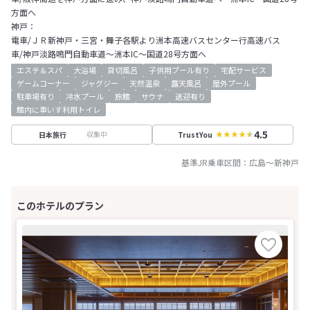
方面へ
神戸：
電車/ＪＲ新神戸・三宮・舞子各駅より洲本高速バスセンター行高速バス
車/神戸淡路鳴門自動車道～洲本IC～国道28号方面へ
エステ＆スパ
大浴場
貸切風呂
子供用プール有り
宅配サービス
ゲームコーナー
ジャグジー
天然温泉
露天風呂
屋外プール
駐車場有り
冷水プール
旅館
サウナ
送迎有り
館内に車いす利用トイレ
4.5
収集中
日本旅行
TrustYou
基準JR乗車区間：
広島
～
新神戸