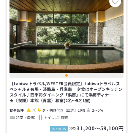
【tabiwaトラベル/WESTER会員限定】tabiwaトラベルス
ペシャル★有馬・淡路島・兵庫南 夕食はオープンキッチン
スタイル♪四季彩ダイニング「浜房」にて浜房ディナー
★〔喫煙〕本館（青雲）和室(2名～5名1室)
夕・朝食付き
【広さ】10畳
2～5名
和室（海側）
トイレ
喫煙
31,200～59,100円
税込
おとな1名