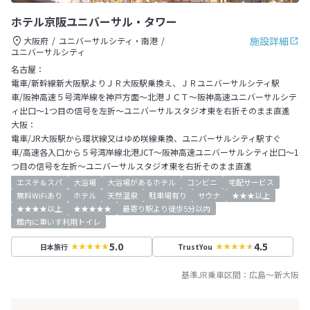
ホテル京阪ユニバーサル・タワー
施設詳細
大阪府
ユニバーサルシティ・南港
ユニバーサルシティ
名古屋：
電車/新幹線新大阪駅よりＪＲ大阪駅乗換え、ＪＲユニバーサルシティ駅
車/阪神高速５号湾岸線を神戸方面～北港ＪＣＴ～阪神高速ユニバーサルシテ
ィ出口～1つ目の信号を左折～ユニバーサルスタジオ東を右折そのまま直進
大阪：
電車/JR大阪駅から環状線又はゆめ咲線乗換、ユニバーサルシティ駅すぐ
車/高速各入口から５号湾岸線北港JCT～阪神高速ユニバーサルシティ出口～1
つ目の信号を左折～ユニバーサルスタジオ東を右折そのまま直進
エステ＆スパ
大浴場
大浴場があるホテル
コンビニ
宅配サービス
無料WiFiあり
ホテル
天然温泉
駐車場有り
サウナ
★★★以上
★★★★以上
★★★★★
最寄り駅より徒歩5分以内
館内に車いす利用トイレ
5.0
4.5
日本旅行
TrustYou
基準JR乗車区間：
広島
～
新大阪