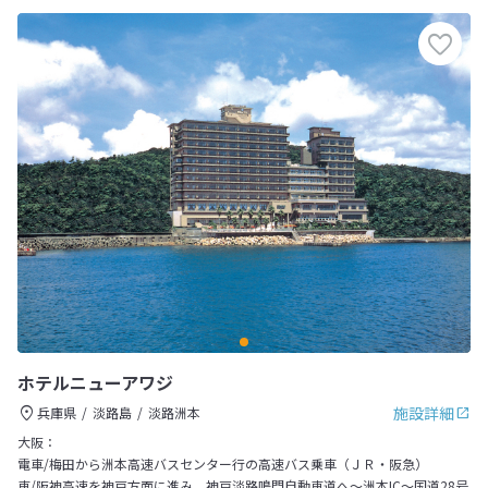
ホテルニューアワジ
施設詳細
兵庫県
淡路島
淡路洲本
大阪：
電車/梅田から洲本高速バスセンター行の高速バス乗車（ＪＲ・阪急）
車/阪神高速を神戸方面に進み、神戸淡路鳴門自動車道へ～洲本IC～国道28号