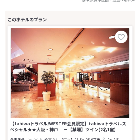
【tabiwaトラベル/WESTER会員限定】tabiwaトラベルス
ペシャル★★大阪・神戸 －【禁煙】ツイン(2名1室)
食事なし
【広さ】21.5～25.6平米
2～3名