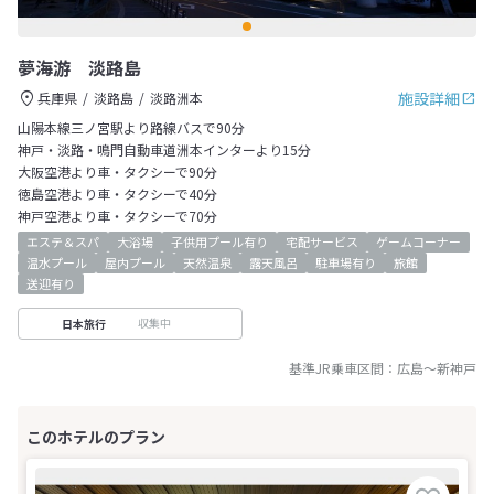
夢海游 淡路島
施設詳細
兵庫県
淡路島
淡路洲本
山陽本線三ノ宮駅より路線バスで90分
神戸・淡路・鳴門自動車道洲本インターより15分
大阪空港より車・タクシーで90分
徳島空港より車・タクシーで40分
神戸空港より車・タクシーで70分
エステ＆スパ
大浴場
子供用プール有り
宅配サービス
ゲームコーナー
温水プール
屋内プール
天然温泉
露天風呂
駐車場有り
旅館
送迎有り
収集中
日本旅行
基準JR乗車区間：
広島
～
新神戸