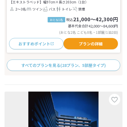
【エキストラベッド】幅97cm×長さ203cm（1台）
2～3名
ツイン
バス
トイレ
禁煙
21,000～42,300円
税込
おとな1名
基本代金合計
42,000〜84,600
円
(おとな2名 こども0名・1部屋/1泊2日)
おすすめポイント
プランの詳細
すべてのプランを見る
(28プラン、5部屋タイプ)