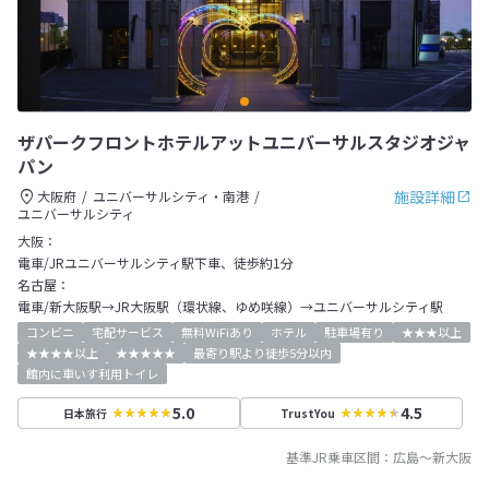
ザパークフロントホテルアットユニバーサルスタジオジャ
パン
施設詳細
大阪府
ユニバーサルシティ・南港
ユニバーサルシティ
大阪：
電車/JRユニバーサルシティ駅下車、徒歩約1分
名古屋：
電車/新大阪駅→JR大阪駅（環状線、ゆめ咲線）→ユニバーサルシティ駅
コンビニ
宅配サービス
無料WiFiあり
ホテル
駐車場有り
★★★以上
★★★★以上
★★★★★
最寄り駅より徒歩5分以内
館内に車いす利用トイレ
5.0
4.5
日本旅行
TrustYou
基準JR乗車区間：
広島
～
新大阪