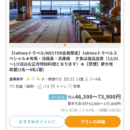
【tabiwaトラベル/WESTER会員限定】tabiwaトラベルス
ペシャル★有馬・淡路島・兵庫南 夕食は逸品会席（12/31
～1/3泊はお正月特別料理となります）★【禁煙】夢大地
和室(2名～6名1室)
夕・朝食付き
【広さ】12畳
2～6名
和室（海側）
バス
トイレ
禁煙
46,300～73,900円
税込
おとな1名
基本代金合計
92,600〜147,800
円
(おとな2名 こども0名・1部屋/1泊2日)
おすすめポイント
プランの詳細