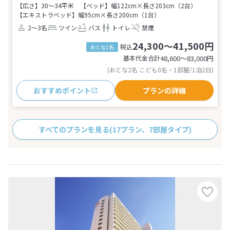
【広さ】30～34平米
【ベッド】幅122cm×長さ203cm（2台）
【エキストラベッド】幅95cm×長さ200cm（1台）
2～3名
ツイン
バス
トイレ
禁煙
24,300～41,500円
税込
おとな1名
基本代金合計
48,600〜83,000
円
(おとな2名 こども0名・1部屋/1泊2日)
おすすめポイント
プランの詳細
すべてのプランを見る
(17プラン、7部屋タイプ)