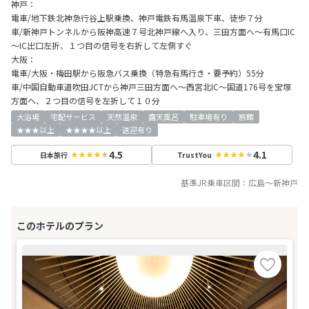
神戸：
電車/地下鉄北神急行谷上駅乗換、神戸電鉄有馬温泉下車、徒歩７分
車/新神戸トンネルから阪神高速７号北神戸線へ入り、三田方面へ～有馬口IC
～IC出口左折、１つ目の信号を右折して左側すぐ
大阪：
電車/大阪・梅田駅から阪急バス乗換（特急有馬行き・要予約）55分
車/中国自動車道吹田JCTから神戸三田方面へ～西宮北IC～国道176号を宝塚
方面へ、２つ目の信号を左折して１０分
大浴場
宅配サービス
天然温泉
露天風呂
駐車場有り
旅館
★★★以上
★★★★以上
送迎有り
4.5
4.1
日本旅行
TrustYou
基準JR乗車区間：
広島
～
新神戸