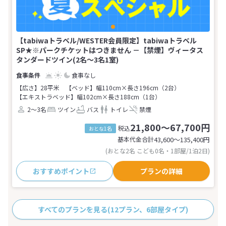
【tabiwaトラベル/WESTER会員限定】tabiwaトラベル
SP★※パークチケットはつきません －【禁煙】ヴィータス
タンダードツイン(2名～3名1室)
食事なし
【広さ】28平米
【ベッド】幅110cm×長さ196cm（2台）
【エキストラベッド】幅102cm×長さ188cm（1台）
2～3名
ツイン
バス
トイレ
禁煙
21,800～67,700円
税込
おとな1名
基本代金合計
43,600〜135,400
円
(おとな2名 こども0名・1部屋/1泊2日)
おすすめポイント
プランの詳細
すべてのプランを見る
(12プラン、6部屋タイプ)