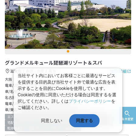
グランドメルキュール琵琶湖リゾート＆スパ
施設詳細
滋賀県
長浜・彦根
長浜
当社サイト内においてお客様ごとに最適なサービス
大阪：
を提供する目的及び当社サイト外で最適な広告を表
電車/JRびわ湖線米原駅より北陸線長浜駅下車、西口より徒歩約10分
示することを目的にCookieを使用しています。
車/名神米原ICより北陸自動車道へ～長浜IC～15分
Cookieの使用に同意いただける場合は同意するを選
名古屋：
択してください。詳しくは
プライバシーポリシー
を
電車/JR東海道新幹線米原駅より北陸長浜駅
ご確認ください。
車/東名～名神米原ICより北陸自動車道へ～長浜IC～15分
エステ＆スパ
大浴場
大浴場があるホテル
子供用プール有り
条件変更
同意しない
同意する
宅配サービス
ホテル
カラオケルーム
露天風呂
屋外プール
駐車場有り
冷水プール
サウナ
送迎有り