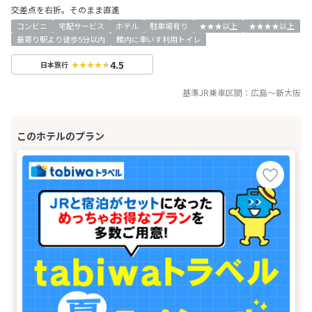
交差点を右折。そのまま直進
コンビニ
宅配サービス
ホテル
駐車場有り
★★★以上
★★★★以上
最寄り駅より徒歩5分以内
館内に車いす利用トイレ
4.5
日本旅行
基準JR乗車区間：
広島
～
新大阪