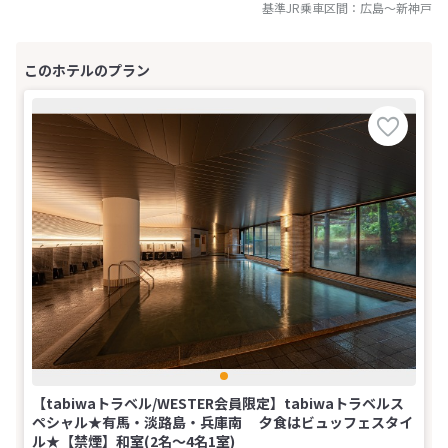
基準JR乗車区間：
広島
～
新神戸
【tabiwaトラベル/WESTER会員限定】tabiwaトラベルス
ペシャル★有馬・淡路島・兵庫南 夕食はビュッフェスタイ
ル★【禁煙】和室(2名～4名1室)