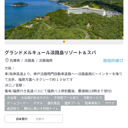
グランドメルキュール淡路島リゾート＆スパ
施設詳細
兵庫県
淡路島
淡路福良
大阪：
車/阪神高速より、神戸淡路鳴門自動車道路へ～淡路島南IC～インターを降り
て左折、福良方面へタクシーで約１０分です
JR三ノ宮駅：
電車/福良行き高速バスにて福良バス停到着後、要連絡(18時まで受付)
大浴場
大浴場があるホテル
子供用プール有り
宅配サービス
ゲームコーナー
ホテル
露天風呂
屋外プール
駐車場有り
サウナ
送迎有り
館内に車いす利用トイレ
収集中
日本旅行