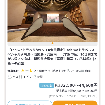
【tabiwaトラベル/WESTER会員限定】tabiwaトラベルス
ペシャル★有馬・淡路島・兵庫南 【早期申込】30日前まで
がお得♪夕食は、新和食会席★【禁煙】和室（いろは館）(2
名～4名1室)
夕・朝食付き
【広さ】8畳
2～4名
和室
バス
トイレ
禁煙
32,500～44,600円
税込
おとな1名
基本代金合計
65,000〜89,200
円
(おとな2名 こども0名・1部屋/1泊2日)