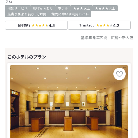
り右
宅配サービス
無料WiFiあり
ホテル
★★★以上
★★★★以上
最寄り駅より徒歩5分以内
館内に車いす利用トイレ
4.5
4.2
日本旅行
TrustYou
基準JR乗車区間：
広島
～
新大阪