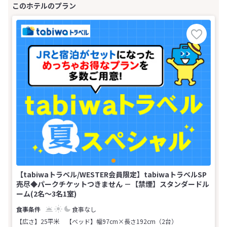
【tabiwaトラベル/WESTER会員限定】tabiwaトラベルSP
売尽◆パークチケットつきません －【禁煙】スタンダードル
ーム(2名～3名1室)
食事なし
【広さ】25平米
【ベッド】幅97cm×長さ192cm（2台）