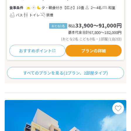
夕・朝食付き
【広さ】10畳
2～4名
和室
バス
トイレ
禁煙
33,900～91,000円
税込
おとな1名
基本代金合計
67,800〜182,000
円
(おとな2名 こども0名・1部屋/1泊2日)
おすすめポイント
プランの詳細
すべてのプランを見る
(2プラン、2部屋タイプ)