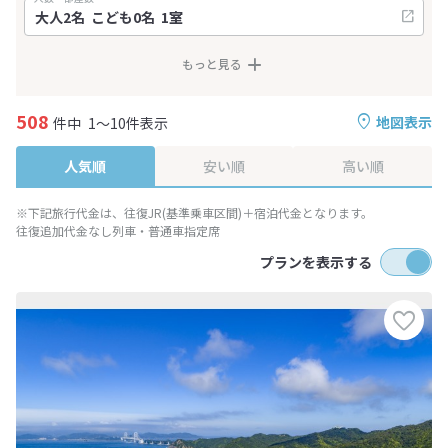
もっと見る
508
地図表示
件中
1～10件表示
人気順
安い順
高い順
※下記旅行代金は、往復JR(基準乗車区間)＋宿泊代金となります。
往復追加代金なし列車・普通車指定席
プランを表示する