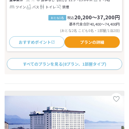
ツイン
バス
トイレ
禁煙
20,200～37,200円
税込
おとな1名
基本代金合計
40,400〜74,400
円
(おとな2名 こども0名・1部屋/1泊2日)
おすすめポイント
プランの詳細
すべてのプランを見る
(8プラン、1部屋タイプ)