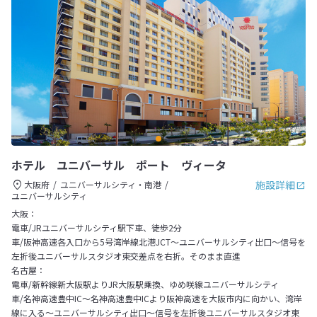
ホテル ユニバーサル ポート ヴィータ
施設詳細
大阪府
ユニバーサルシティ・南港
ユニバーサルシティ
大阪：
電車/JRユニバーサルシティ駅下車、徒歩2分
車/阪神高速各入口から5号湾岸線北港JCT～ユニバーサルシティ出口～信号を
左折後ユニバーサルスタジオ東交差点を右折。そのまま直進
名古屋：
電車/新幹線新大阪駅よりJR大阪駅乗換、ゆめ咲線ユニバーサルシティ
車/名神高速豊中IC～名神高速豊中ICより阪神高速を大阪市内に向かい、湾岸
線に入る～ユニバーサルシティ出口～信号を左折後ユニバーサルスタジオ東