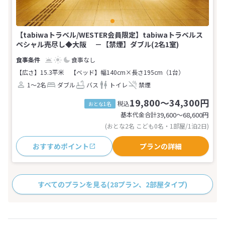
【tabiwaトラベル/WESTER会員限定】tabiwaトラベルス
ペシャル売尽し◆大阪 －【禁煙】ダブル(2名1室)
食事なし
【広さ】15.3平米
【ベッド】幅140cm×長さ195cm（1台）
1～2名
ダブル
バス
トイレ
禁煙
19,800～34,300円
税込
おとな1名
基本代金合計
39,600〜68,600
円
(おとな2名 こども0名・1部屋/1泊2日)
おすすめポイント
プランの詳細
すべてのプランを見る
(28プラン、2部屋タイプ)