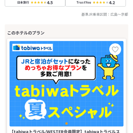
4.5
4.2
日本旅行
TrustYou
基準JR乗車区間：
広島
～
京都
【tabiwaトラベル/WESTER会員限定】tabiwaトラベルス