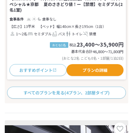
ペシャル★京都 夏のさきどり値！ー【禁煙】セミダブル(2
名1室)
食事なし
【広さ】13平米
【ベッド】幅140cm×長さ195cm（1台）
1～2名
セミダブル
バス
トイレ
禁煙
23,400～35,900円
税込
おとな1名
基本代金合計
46,800〜71,800
円
(おとな2名 こども0名・1部屋/1泊2日)
おすすめポイント
プランの詳細
すべてのプランを見る
(4プラン、2部屋タイプ)