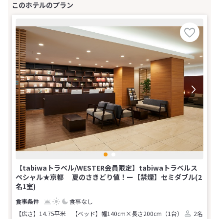
【tabiwaトラベル/WESTER会員限定】tabiwaトラベルス
ペシャル★京都 夏のさきどり値！ー【禁煙】セミダブル(2
名1室)
食事なし
【広さ】14.75平米
【ベッド】幅140cm×長さ200cm（1台）
2名