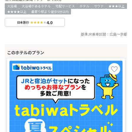
大浴場
大浴場があるホテル
宅配サービス
ホテル
サウナ
★★★以上
★★★★以上
最寄り駅より徒歩5分以内
4.0
日本旅行
基準JR乗車区間：
広島
～
京都