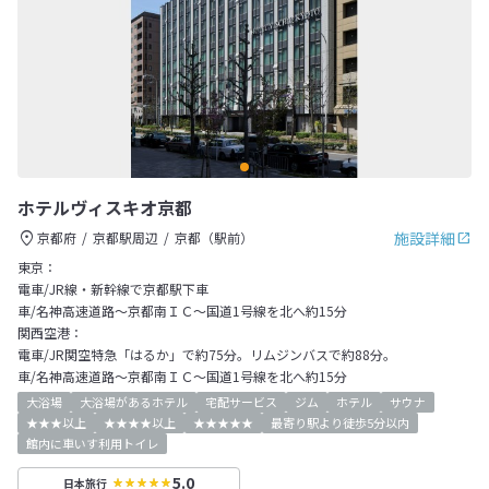
ホテルヴィスキオ京都
施設詳細
京都府
京都駅周辺
京都（駅前）
東京：
電車/JR線・新幹線で京都駅下車
車/名神高速道路～京都南ＩＣ～国道1号線を北へ約15分
関西空港：
電車/JR関空特急「はるか」で約75分。リムジンバスで約88分。
車/名神高速道路～京都南ＩＣ～国道1号線を北へ約15分
大浴場
大浴場があるホテル
宅配サービス
ジム
ホテル
サウナ
★★★以上
★★★★以上
★★★★★
最寄り駅より徒歩5分以内
館内に車いす利用トイレ
5.0
日本旅行