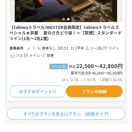
【tabiwaトラベル/WESTER会員限定】tabiwaトラベルス
ペシャル★京都 夏のさきどり値！ー【禁煙】スタンダード
ツイン(1名～2名1室)
食事なし
【広さ】21.2平米
1～2名
ツイン
バス
トイレ
禁煙
22,500～42,800円
税込
おとな1名
基本代金合計
45,000〜85,600
円
(おとな2名 こども0名・1部屋/1泊2日)
おすすめポイント
プランの詳細
すべてのプランを見る
(2プラン、2部屋タイプ)