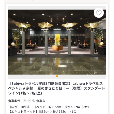
【tabiwaトラベル/WESTER会員限定】tabiwaトラベルス
ペシャル★京都 夏のさきどり値！ー〔喫煙〕スタンダード
ツイン(1名～3名1室)
食事なし
【広さ】30平米
【ベッド】幅115cm×長さ210cm（2台）
【エキストラベッド】幅95cm×長さ195cm（1台）