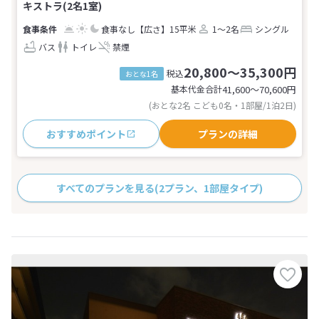
キストラ(2名1室)
食事なし
【広さ】15平米
1～2名
シングル
バス
トイレ
禁煙
20,800～35,300円
税込
おとな1名
基本代金合計
41,600〜70,600
円
(おとな2名 こども0名・1部屋/1泊2日)
おすすめポイント
プランの詳細
すべてのプランを見る
(2プラン、1部屋タイプ)