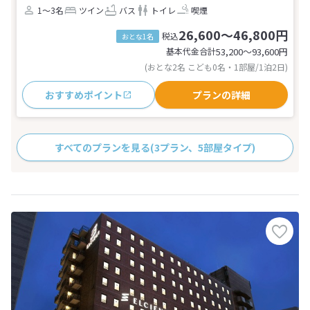
1～3名
ツイン
バス
トイレ
喫煙
26,600～46,800円
税込
おとな1名
基本代金合計
53,200〜93,600
円
(おとな2名 こども0名・1部屋/1泊2日)
おすすめポイント
プランの詳細
すべてのプランを見る
(3プラン、5部屋タイプ)