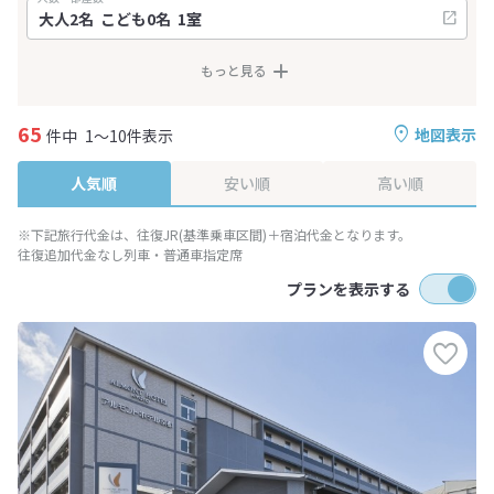
もっと見る
65
地図表示
件中
1～10件表示
人気順
安い順
高い順
※下記旅行代金は、往復JR(基準乗車区間)＋宿泊代金となります。
往復追加代金なし列車・普通車指定席
プランを表示する