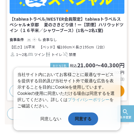
【tabiwaトラベル/WESTER会員限定】tabiwaトラベルス
ペシャル★京都 夏のさきどり値！ー【禁煙】ハリウッドツ
イン（１６平米／シャワーブース）(1名～2名1室)
食事なし
【広さ】16平米
【ベッド】幅100cm×長さ195cm（2台）
1～2名
ツイン
トイレ
禁煙
21,000～40,300円
税込
おとな1名
基本代金合計
42,000〜80,600
円
当社サイト内においてお客様ごとに最適なサービス
(おとな2名 こども0名・1部屋/1泊2日)
を提供する目的及び当社サイト外で最適な広告を表
示することを目的にCookieを使用しています。
おすすめポイント
プランの詳細
Cookieの使用に同意いただける場合は同意するを選
択してください。詳しくは
プライバシーポリシー
を
ご確認ください。
すべてのプランを見る
(2プラン、2部屋タイプ)
条件変更
同意しない
同意する