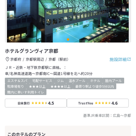
ホテルグランヴィア京都
施設詳細
京都府
京都駅周辺
京都（駅前）
ＪＲ・近鉄・地下鉄京都駅に直結。：
車/名神高速道路～京都南IC～国道1号線を北へ約20分
エステ＆スパ
宅配サービス
ジム
温水プール
ホテル
屋内プール
駐車場有り
★★★以上
★★★★以上
最寄り駅より徒歩5分以内
館内に車いす利用トイレ
4.5
4.6
日本旅行
TrustYou
基準JR乗車区間：
広島
～
京都