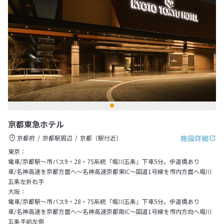
京都東急ホテル
施設詳細
京都府
京都駅周辺
京都（駅付近）
東京：
電車/京都駅～市バス9・28・75系統「堀川五条」下車5分。歩道橋あり
車/名神高速を京都方面へ～名神高速京都東IC～国道1号線を市内方面へ堀川
五条左折右手
大阪：
電車/京都駅～市バス9・28・75系統「堀川五条」下車5分。歩道橋あり
車/名神高速を京都方面へ～名神高速京都南IC～国道1号線を市内方向へ堀川
五条手前左側