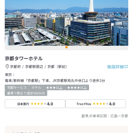
京都タワーホテル
施設詳細
京都府
京都駅周辺
京都（駅前）
東京：
電車/新幹線「京都駅」下車、JR京都駅烏丸中央口より徒歩2分
宅配サービス
ホテル
★★★以上
★★★★以上
最寄り駅より徒歩5分以内
4.0
4.0
日本旅行
TrustYou
基準JR乗車区間：
広島
～
京都