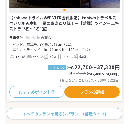
【tabiwaトラベル/WESTER会員限定】tabiwaトラベルス
ペシャル★京都 夏のさきどり値！ー【禁煙】ツイン＋エキ
ストラ(2名～3名1室)
食事なし
【ベッド】幅110cm×長さ196cm（2台）
【エキストラベッド】幅104cm×長さ193cm（1台）
1～3名
ツイン
バス
トイレ
禁煙
22,700～37,300円
税込
おとな1名
基本代金合計
45,400〜74,600
円
(おとな2名 こども0名・1部屋/1泊2日)
おすすめポイント
プランの詳細
すべてのプランを見る
(2プラン、1部屋タイプ)