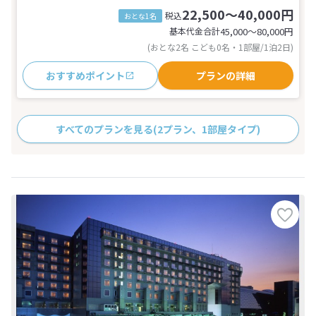
22,500～40,000円
税込
おとな1名
基本代金合計
45,000〜80,000
円
(おとな2名 こども0名・1部屋/1泊2日)
おすすめポイント
プランの詳細
すべてのプランを見る
(2プラン、1部屋タイプ)