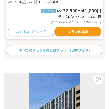
ダブル
バス
トイレ
禁煙
22,900～41,800円
税込
おとな1名
基本代金合計
45,800〜83,600
円
(おとな2名 こども0名・1部屋/1泊2日)
おすすめポイント
プランの詳細
すべてのプランを見る
(2プラン、3部屋タイプ)