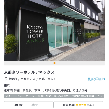
京都タワーホテルアネックス
施設詳細
京都府
京都駅周辺
京都（駅前）
東京：
電車/新幹線「京都駅」下車、JR京都駅烏丸中央口より徒歩３分
宅配サービス
ホテル
最寄り駅より徒歩5分以内
館内に車いす利用トイレ
4.1
収集中
日本旅行
TrustYou