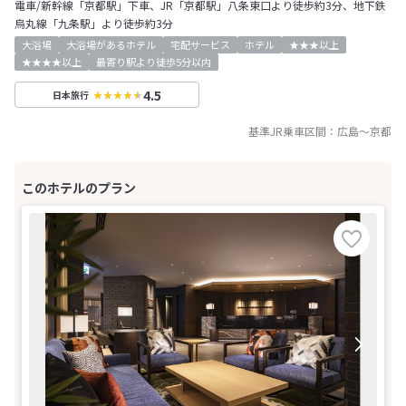
電車/新幹線「京都駅」下車、JR「京都駅」八条東口より徒歩約3分、地下鉄
烏丸線「九条駅」より徒歩約3分
大浴場
大浴場があるホテル
宅配サービス
ホテル
★★★以上
★★★★以上
最寄り駅より徒歩5分以内
4.5
日本旅行
基準JR乗車区間：
広島
～
京都