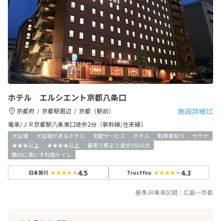
ホテル エルシエント京都八条口
施設詳細
京都府
京都駅周辺
京都（駅前）
電車/ＪＲ京都駅八条東口徒歩2分（新幹線/在来線）
大浴場
大浴場があるホテル
宅配サービス
ホテル
駐車場有り
サウナ
★★★以上
★★★★以上
最寄り駅より徒歩5分以内
館内に車いす利用トイレ
4.5
4.3
日本旅行
TrustYou
基準JR乗車区間：
広島
～
京都