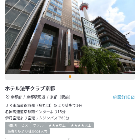
ホテル法華クラブ京都
施設詳細
京都府
京都駅周辺
京都（駅前）
ＪＲ東海道線京都（烏丸口）駅より徒歩で1分
名神高速道京都南インターより15分
伊丹空港より空港リムジンバスで60分
宅配サービス
ホテル
★★★以上
★★★★以上
最寄り駅より徒歩5分以内