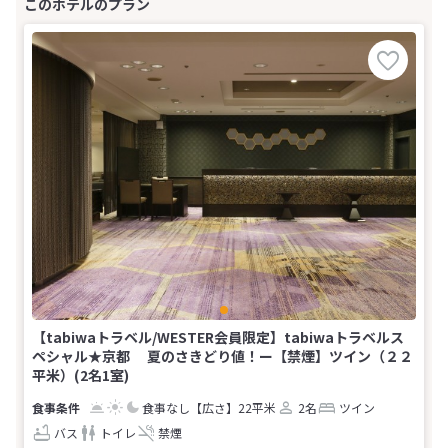
【tabiwaトラベル/WESTER会員限定】tabiwaトラベルス
ペシャル★京都 夏のさきどり値！ー【禁煙】ツイン（２２
平米）(2名1室)
食事なし
【広さ】22平米
2名
ツイン
バス
トイレ
禁煙