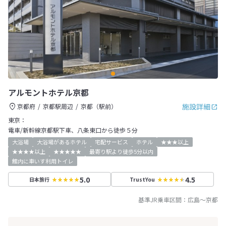
アルモントホテル京都
施設詳細
京都府
京都駅周辺
京都（駅前）
東京：
電車/新幹線京都駅下車、八条東口から徒歩５分
大浴場
大浴場があるホテル
宅配サービス
ホテル
★★★以上
★★★★以上
★★★★★
最寄り駅より徒歩5分以内
館内に車いす利用トイレ
5.0
4.5
日本旅行
TrustYou
基準JR乗車区間：
広島
～
京都