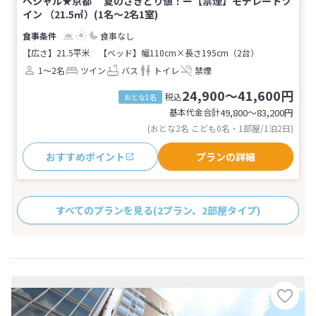
ペシャル★京都 夏のさきどり値！ー【禁煙】モデレートツ
イン （21.5㎡）(1名～2名1室)
食事なし
【広さ】21.5平米
【ベッド】幅110cm×長さ195cm（2台）
1～2名
ツイン
バス
トイレ
禁煙
24,900～41,600円
税込
おとな1名
基本代金合計
49,800〜83,200
円
(おとな2名 こども0名・1部屋/1泊2日)
おすすめポイント
プランの詳細
すべてのプランを見る
(2プラン、2部屋タイプ)