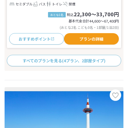
セミダブル
バス
トイレ
禁煙
22,300～33,700円
税込
おとな1名
基本代金合計
44,600〜67,400
円
(おとな2名 こども0名・1部屋/1泊2日)
おすすめポイント
プランの詳細
すべてのプランを見る
(4プラン、2部屋タイプ)