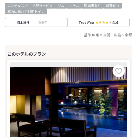
エステ＆スパ
宅配サービス
ジム
ホテル
駐車場有り
送迎有り
館内に車いす利用トイレ
4.4
収集中
日本旅行
TrustYou
基準JR乗車区間：
広島
～
京都