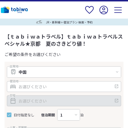
JR・新幹線＋宿泊プラン 検索・予約
【ｔａｂｉｗａトラベル】ｔａｂｉｗａトラベルス
ペシャル★京都 夏のさきどり値！
ご希望の条件をお選びください
出発地
宿泊地
日程
日付指定なし
宿泊期間
泊
人数・部屋数