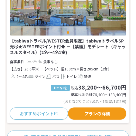
【tabiwaトラベル/WESTER会員限定】tabiwaトラベルSP
売尽★WESTERポイント付◆ －【禁煙】モデレート（キャッ
スルスタイル）(2名～4名1室)
食事なし
【広さ】26.6平米
【ベッド】幅100cm×長さ205cm（2台）
2～4名
ツイン
バス
トイレ
禁煙
38,200～66,700円
税込
おとな1名
基本代金合計
76,400〜133,400
円
(おとな2名 こども0名・1部屋/1泊2日)
おすすめポイント
プランの詳細