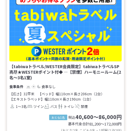
【tabiwaトラベル/WESTER会員限定】tabiwaトラベルSP
売尽★WESTERポイント付◆ ―【禁煙】ハーモニールーム(2
名～3名1室)
食事なし
【広さ】32平米
【ベッド】幅110cm×長さ206cm（2台）
【エキストラベッド】幅110cm×長さ190cm（1台）
1～3名
ツイン
バス
トイレ
禁煙
40,600～86,000円
税込
おとな1名
基本代金合計
81,200〜172,000
円
(おとな2名 こども0名・1部屋/1泊2日)