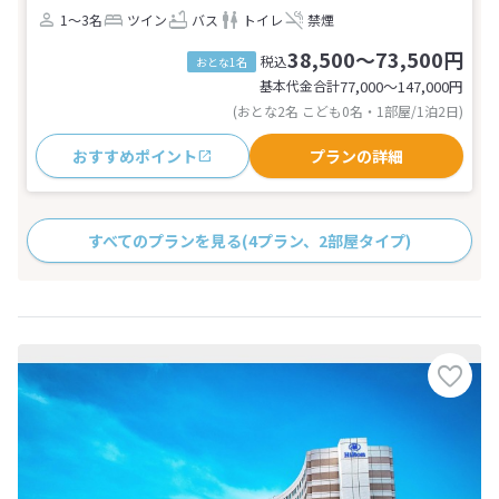
1～3名
ツイン
バス
トイレ
禁煙
38,500～73,500円
税込
おとな1名
基本代金合計
77,000〜147,000
円
(おとな2名 こども0名・1部屋/1泊2日)
おすすめポイント
プランの詳細
すべてのプランを見る
(4プラン、2部屋タイプ)