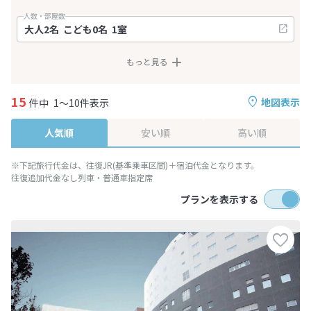
人数・部屋数
もっと見る
15
地図表示
件中
1～10件表示
人気順
安い順
高い順
※下記旅行代金は、往復JR(基準乗車区間)＋宿泊代金となります。
往復追加代金なし列車・普通車指定席
プランを表示する