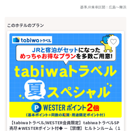
基準JR乗車区間：
広島
～
舞浜
【tabiwaトラベル/WESTER会員限定】tabiwaトラベルSP
売尽★WESTERポイント付◆ －【禁煙】ヒルトンルーム（１