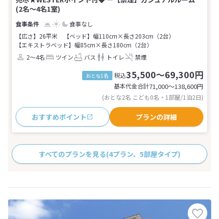
(2名～4名1室)
食事なし
【広さ】26平米
【ベッド】幅110cm×長さ203cm（2台）
【エキストラベッド】幅85cm×長さ180cm（2台）
2～4名
ツイン
バス
トイレ
禁煙
35,500～69,300円
税込
おとな1名
基本代金合計
71,000〜138,600
円
(おとな2名 こども0名・1部屋/1泊2日)
おすすめポイント
プランの詳細
すべてのプランを見る
(4プラン、5部屋タイプ)