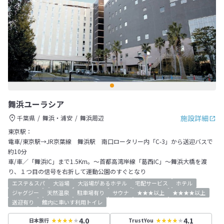
舞浜ユーラシア
施設詳細
千葉県
舞浜・浦安
舞浜周辺
東京駅：
電車/東京駅→JR京葉線 舞浜駅 南口ロータリー内「C-3」から送迎バスで
約10分
車/車／「舞浜IC」まで1.5Km。～首都高湾岸線「葛西IC」～舞浜大橋を渡
り、１つ目の信号を右折して運動公園のすぐとなり
エステ＆スパ
大浴場
大浴場があるホテル
宅配サービス
ホテル
ジャグジー
天然温泉
駐車場有り
サウナ
★★★以上
★★★★以上
送迎有り
館内に車いす利用トイレ
4.0
4.1
日本旅行
TrustYou