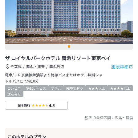
ザ ロイヤルパークホテル 舞浜リゾート東京ベイ
施設詳細
千葉県
舞浜・浦安
舞浜周辺
電車/ＪＲ京葉線舞浜駅より路線バスまたはホテル無料シャ
トルバスにて約10分
コンビニ
宅配サービス
ホテル
駐車場有り
★★★以上
★★★★以上
送迎有り
4.5
日本旅行
基準JR乗車区間：
広島
～
舞浜