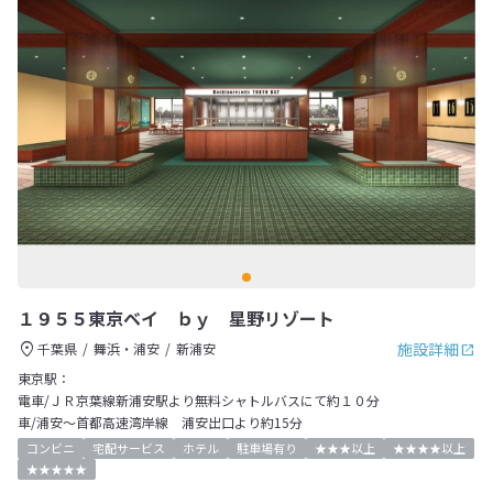
１９５５東京ベイ ｂｙ 星野リゾート
施設詳細
千葉県
舞浜・浦安
新浦安
東京駅：
電車/ＪＲ京葉線新浦安駅より無料シャトルバスにて約１０分
車/浦安～首都高速湾岸線 浦安出口より約15分
コンビニ
宅配サービス
ホテル
駐車場有り
★★★以上
★★★★以上
★★★★★