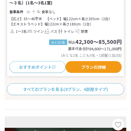
～３名）(1名～3名1室)
食事なし
【広さ】35～40平米
【ベッド】幅122cm×長さ205cm（2台）
【エキストラベッド】幅122cm×長さ180cm（1台）
1～3名
ツイン
バス
トイレ
禁煙
42,300～85,500円
税込
おとな1名
基本代金合計
84,600〜171,000
円
(おとな2名 こども0名・1部屋/1泊2日)
おすすめポイント
プランの詳細
すべてのプランを見る
(8プラン、4部屋タイプ)