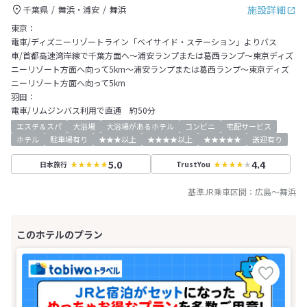
施設詳細
千葉県
舞浜・浦安
舞浜
東京：
電車/ディズニーリゾートライン「ベイサイド・ステーション」よりバス
車/首都高速湾岸線で千葉方面へ～浦安ランプまたは葛西ランプ～東京ディズ
ニーリゾート方面へ向って5km～浦安ランプまたは葛西ランプ～東京ディズ
ニーリゾート方面へ向って5km
羽田：
電車/リムジンバス利用で直通 約50分
エステ＆スパ
大浴場
大浴場があるホテル
コンビニ
宅配サービス
ホテル
駐車場有り
★★★以上
★★★★以上
★★★★★
送迎有り
5.0
4.4
日本旅行
TrustYou
基準JR乗車区間：
広島
～
舞浜