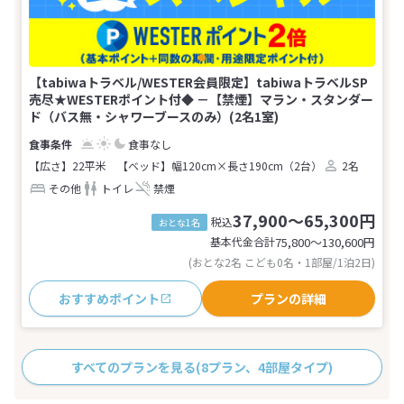
【tabiwaトラベル/WESTER会員限定】tabiwaトラベルSP
売尽★WESTERポイント付◆ －【禁煙】マラン・スタンダー
ド（バス無・シャワーブースのみ）(2名1室)
食事なし
【広さ】22平米
【ベッド】幅120cm×長さ190cm（2台）
2名
その他
トイレ
禁煙
37,900～65,300円
税込
おとな1名
基本代金合計
75,800〜130,600
円
(おとな2名 こども0名・1部屋/1泊2日)
おすすめポイント
プランの詳細
すべてのプランを見る
(8プラン、4部屋タイプ)