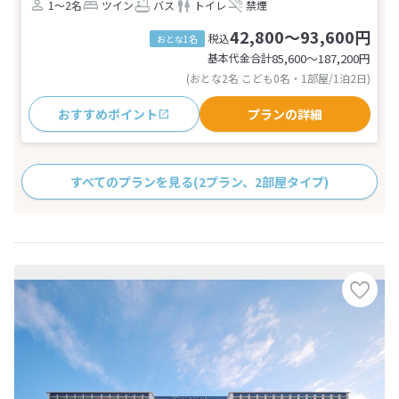
1～2名
ツイン
バス
トイレ
禁煙
42,800～93,600円
税込
おとな1名
基本代金合計
85,600〜187,200
円
(おとな2名 こども0名・1部屋/1泊2日)
おすすめポイント
プランの詳細
すべてのプランを見る
(2プラン、2部屋タイプ)