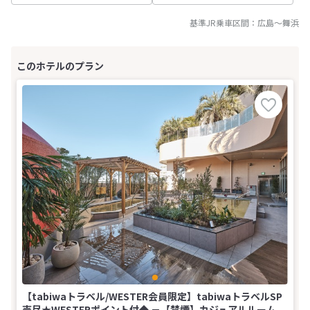
基準JR乗車区間：
広島
～
舞浜
【tabiwaトラベル/WESTER会員限定】tabiwaトラベルSP
売尽★WESTERポイント付◆ －【禁煙】カジュアルルーム