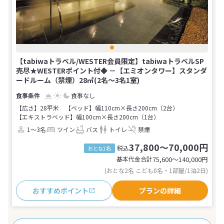
【tabiwaトラベル/WESTER会員限定】tabiwaトラベルSP
売尽★WESTERポイント付◆ －【エミオンタワー】スタンダ
ードルーム（禁煙）28㎡(2名～3名1室)
食事なし
【広さ】28平米
【ベッド】幅110cm×長さ200cm（2台）
【エキストラベッド】幅100cm×長さ200cm（1台）
1～3名
ツイン
バス
トイレ
禁煙
37,800～70,000円
税込
おとな1名
基本代金合計
75,600〜140,000
円
(おとな2名 こども0名・1部屋/1泊2日)
おすすめポイント
プランの詳細