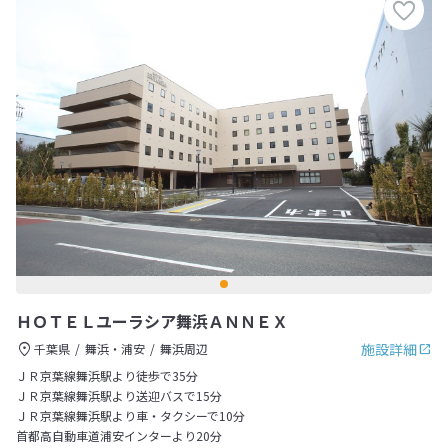
ＨＯＴＥＬユーラシア舞浜ＡＮＮＥＸ
施設詳細
千葉県
舞浜・浦安
舞浜周辺
ＪＲ京葉線舞浜駅より徒歩で35分
ＪＲ京葉線舞浜駅より送迎バスで15分
ＪＲ京葉線舞浜駅より車・タクシーで10分
首都高自動車道浦安インターより20分