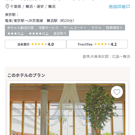
施設詳細
千葉県
舞浜・浦安
舞浜
東京駅：
電車/東京駅→JR京葉線 舞浜駅（約20分）
赤ちゃん歓迎の宿
宅配サービス
ゲームコーナー
ホテル
駐車場有り
★★★以上
★★★★以上
送迎有り
4.0
4.2
日本旅行
TrustYou
基準JR乗車区間：
広島
～
舞浜