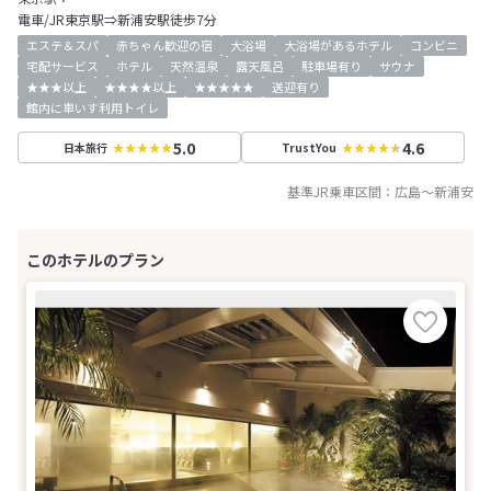
電車/JR東京駅⇒新浦安駅徒歩7分
エステ＆スパ
赤ちゃん歓迎の宿
大浴場
大浴場があるホテル
コンビニ
宅配サービス
ホテル
天然温泉
露天風呂
駐車場有り
サウナ
★★★以上
★★★★以上
★★★★★
送迎有り
館内に車いす利用トイレ
5.0
4.6
日本旅行
TrustYou
基準JR乗車区間：
広島
～
新浦安