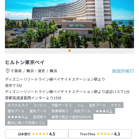
ヒルトン東京ベイ
施設詳細
千葉県
舞浜・浦安
舞浜
ディズニーリゾートライン線ベイサイドステーション駅より
徒歩で3分
ディズニーリゾートライン線ベイサイドステーション駅より送迎バスで1分
首都高速道葛西インターより10分
エステ＆スパ
コンビニ
宅配サービス
ジム
温水プール
ホテル
屋内プール
屋外プール
駐車場有り
冷水プール
★★★以上
★★★★以上
送迎有り
最寄り駅より徒歩5分以内
館内に車いす利用トイレ
4.5
4.3
日本旅行
TrustYou