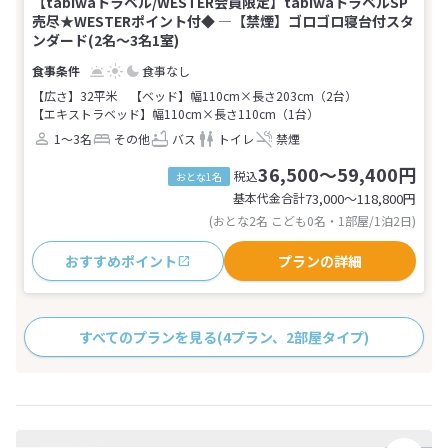
【tabiwaトラベル/WESTER会員限定】tabiwaトラベルSP
売尽★WESTERポイント付◆ ―【禁煙】ゴロゴロ寝台付スタ
ンダード(2名～3名1室)
食事なし
【広さ】32平米
【ベッド】幅110cm×長さ203cm（2台）
【エキストラベッド】幅110cm×長さ110cm（1台）
1～3名
その他
バス
トイレ
禁煙
36,500～59,400円
税込
おとな1名
基本代金合計
73,000〜118,800
円
(おとな2名 こども0名・1部屋/1泊2日)
おすすめポイント
プランの詳細
すべてのプランを見る
(4プラン、2部屋タイプ)