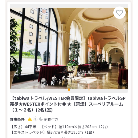
【tabiwaトラベル/WESTER会員限定】tabiwaトラベルSP
売尽★WESTERポイント付◆ ★【禁煙】スーペリアルーム
（１～２名）(2名1室)
朝食付き
【広さ】44平米
【ベッド】幅110cm×長さ203cm（2台）
【エキストラベッド】幅97cm×長さ195cm（1台）