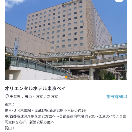
オリエンタルホテル東京ベイ
施設詳細
千葉県
舞浜・浦安
新浦安
東京：
電車/ＪＲ京葉線・武蔵野線 新浦安駅下車徒歩約1分
車/首都高速湾岸線を浦安方面へ～首都高速湾岸線 浦安IC～国道357号より富
岡立体を右折、新浦安駅方面へ
羽田：