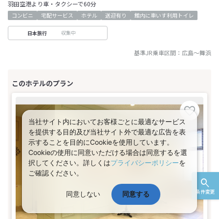
羽田空港より車・タクシーで60分
コンビニ
宅配サービス
ホテル
送迎有り
館内に車いす利用トイレ
収集中
日本旅行
基準JR乗車区間：
広島
～
舞浜
当社サイト内においてお客様ごとに最適なサービス
を提供する目的及び当社サイト外で最適な広告を表
示することを目的にCookieを使用しています。
Cookieの使用に同意いただける場合は同意するを選
択してください。詳しくは
プライバシーポリシー
を
ご確認ください。
条件変更
同意しない
同意する