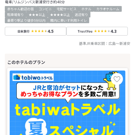
電車/リムジンバス新浦安行き約40分
赤ちゃん歓迎の宿
コンビニ
宅配サービス
ホテル
カラオケルーム
駐車場有り
★★★以上
★★★★以上
送迎有り
最寄り駅より徒歩5分以内
館内に車いす利用トイレ
4.5
4.3
日本旅行
TrustYou
基準JR乗車区間：
広島
～
新浦安