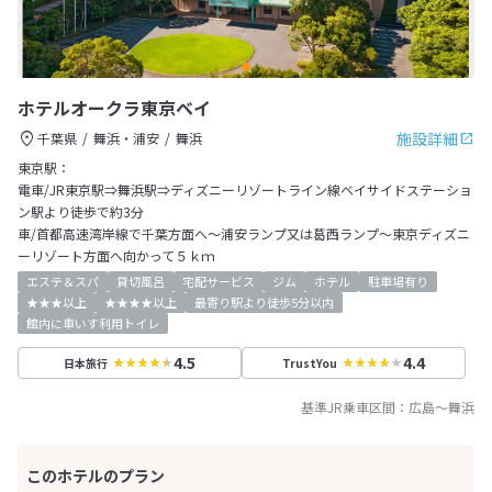
ホテルオークラ東京ベイ
施設詳細
千葉県
舞浜・浦安
舞浜
東京駅：
電車/JR東京駅⇒舞浜駅⇒ディズニーリゾートライン線ベイサイドステーショ
ン駅より徒歩で約3分
車/首都高速湾岸線で千葉方面へ～浦安ランプ又は葛西ランプ～東京ディズニ
ーリゾート方面へ向かって５ｋｍ
エステ＆スパ
貸切風呂
宅配サービス
ジム
ホテル
駐車場有り
★★★以上
★★★★以上
最寄り駅より徒歩5分以内
館内に車いす利用トイレ
4.5
4.4
日本旅行
TrustYou
基準JR乗車区間：
広島
～
舞浜