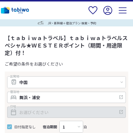
JR・新幹線＋宿泊プラン 検索・予約
【ｔａｂｉｗａトラベル】ｔａｂｉｗａトラベルス
ペシャル★ＷＥＳＴＥＲポイント（期間・用途限
定）付！
ご希望の条件をお選びください
出発地
宿泊地
日程
日付指定なし
宿泊期間
泊