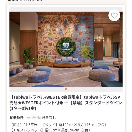
【tabiwaトラベル/WESTER会員限定】tabiwaトラベルSP
売尽★WESTERポイント付◆ ―【禁煙】スタンダードツイン
(1名～3名1室)
食事なし
【広さ】31.5平米
【ベッド】幅100cm×長さ196cm（2台）
【エキストラベッド】幅90cm×長さ196cm（1台）