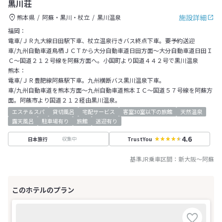
黒川荘
施設詳細
熊本県
阿蘇・黒川・杖立
黒川温泉
福岡：
電車/ＪＲ九大線日田駅下車、杖立温泉行きバス終点下車。要予約送迎
車/九州自動車道鳥栖ＪＣＴから大分自動車道日田方面～大分自動車道日田Ｉ
Ｃ～国道２１２号線を阿蘇方面へ。小国町より国道４４２号で黒川温泉
熊本：
電車/ＪＲ豊肥線阿蘇駅下車。九州横断バス黒川温泉下車。
車/九州自動車道を熊本方面～九州自動車道熊本ＩＣ～国道５７号線を阿蘇方
面。阿蘓市より国道２１２経由黒川温泉。
エステ＆スパ
貸切風呂
宅配サービス
客室30室以下の旅館
天然温泉
露天風呂
駐車場有り
旅館
送迎有り
4.6
収集中
日本旅行
TrustYou
基準JR乗車区間：
新大阪
～
阿蘇