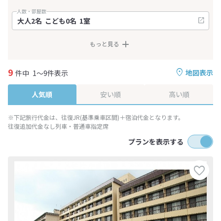
人数・部屋数
もっと見る
9
地図表示
件中
1～9件表示
人気順
安い順
高い順
※下記旅行代金は、往復JR(基準乗車区間)＋宿泊代金となります。
往復追加代金なし列車・普通車指定席
プランを表示する