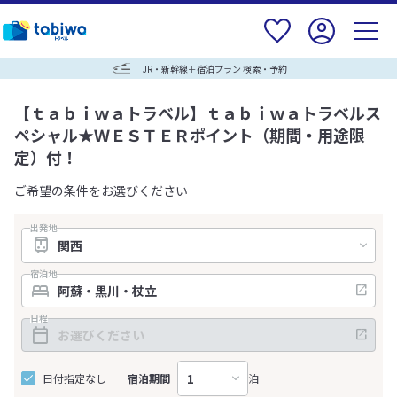
JR・新幹線＋宿泊プラン 検索・予約
【ｔａｂｉｗａトラベル】ｔａｂｉｗａトラベルス
ペシャル★ＷＥＳＴＥＲポイント（期間・用途限
定）付！
ご希望の条件をお選びください
出発地
宿泊地
日程
日付指定なし
宿泊期間
泊