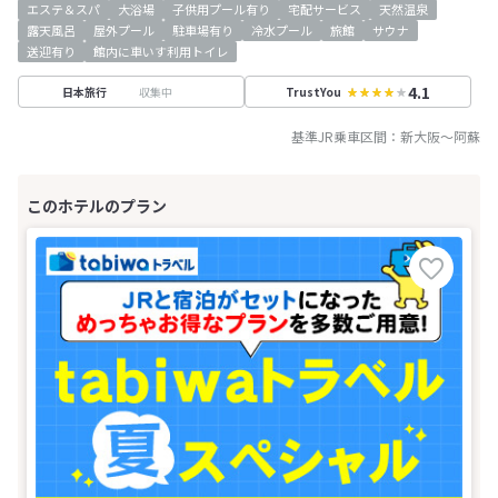
エステ＆スパ
大浴場
子供用プール有り
宅配サービス
天然温泉
露天風呂
屋外プール
駐車場有り
冷水プール
旅館
サウナ
送迎有り
館内に車いす利用トイレ
4.1
収集中
日本旅行
TrustYou
基準JR乗車区間：
新大阪
～
阿蘇