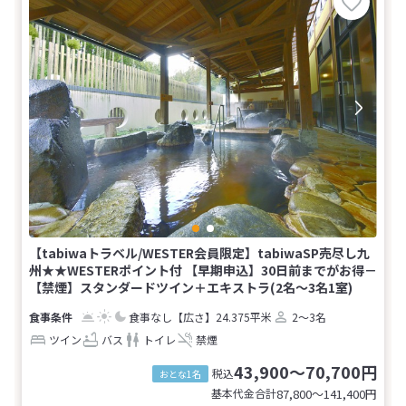
【tabiwaトラベル/WESTER会員限定】tabiwaSP売尽し九
州★★WESTERポイント付 【早期申込】30日前までがお得－
【禁煙】スタンダードツイン＋エキストラ(2名～3名1室)
食事なし
【広さ】24.375平米
2～3名
ツイン
バス
トイレ
禁煙
43,900～70,700円
税込
おとな1名
基本代金合計
87,800〜141,400
円