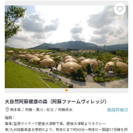
大自然阿蘇健康の森（阿蘇ファームヴィレッジ）
施設詳細
熊本県
阿蘇・黒川・杖立
阿蘇赤水
福岡：
電車/空港ライナーで肥後大津駅下車。肥後大津駅よりタクシー
車/九州自動車道太宰府ICより、熊本ICまで約60分～熊本IC～国道57号線を阿