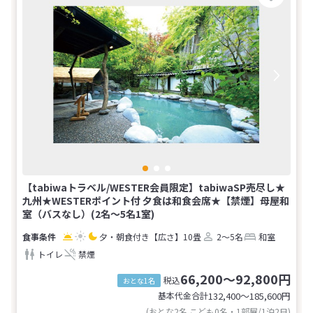
【tabiwaトラベル/WESTER会員限定】tabiwaSP売尽し★
九州★WESTERポイント付 夕食は和食会席★【禁煙】母屋和
室（バスなし）(2名～5名1室)
夕・朝食付き
【広さ】10畳
2～5名
和室
トイレ
禁煙
66,200～92,800円
税込
おとな1名
基本代金合計
132,400〜185,600
円
(おとな2名 こども0名・1部屋/1泊2日)