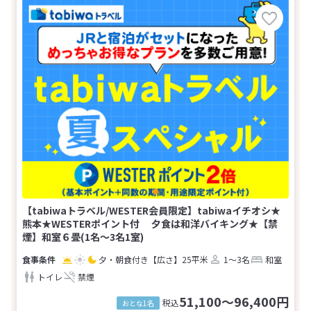
【tabiwaトラベル/WESTER会員限定】tabiwaイチオシ★
熊本★WESTERポイント付 夕食は和洋バイキング★【禁
煙】和室６畳(1名～3名1室)
夕・朝食付き
【広さ】25平米
1～3名
和室
トイレ
禁煙
51,100～96,400円
税込
おとな1名