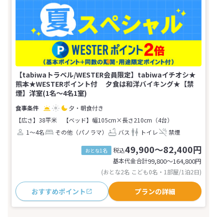
【tabiwaトラベル/WESTER会員限定】tabiwaイチオシ★
熊本★WESTERポイント付 夕食は和洋バイキング★【禁
煙】洋室(1名～4名1室)
夕・朝食付き
【広さ】38平米
【ベッド】幅105cm×長さ210cm（4台）
1～4名
その他（パノラマ）
バス
トイレ
禁煙
49,900～82,400円
税込
おとな1名
基本代金合計
99,800〜164,800
円
(おとな2名 こども0名・1部屋/1泊2日)
おすすめポイント
プランの詳細