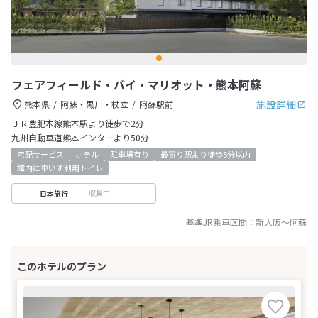
フェアフィールド・バイ・マリオット・熊本阿蘇
施設詳細
熊本県
阿蘇・黒川・杖立
阿蘇駅前
ＪＲ豊肥本線熊本駅より徒歩で2分
九州自動車道熊本インターより50分
宅配サービス
ホテル
駐車場有り
最寄り駅より徒歩5分以内
館内に車いす利用トイレ
収集中
日本旅行
基準JR乗車区間：
新大阪
～
阿蘇