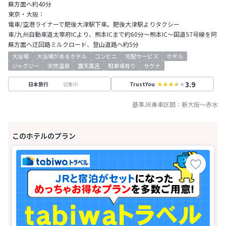
蘇方面へ約40分
東京・大阪：
電車/空港ライナーで肥後大津駅下車。肥後大津駅よりタクシー
車/九州自動車道太宰府ICより、熊本ICまで約60分～熊本IC～国道57号線を阿
蘇方面へ迂回路ミルクロード、登山道路へ約5分
大浴場
大浴場があるホテル
コンビニ
宅配サービス
ホテル
ジャグジー
天然温泉
露天風呂
駐車場有り
サウナ
3.9
収集中
日本旅行
TrustYou
基準JR乗車区間：
新大阪
～
赤水