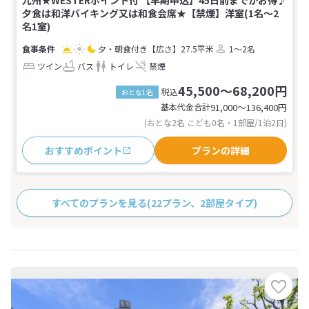
九州★WESTERポイント付 【早期申込】45日前までがお得♪
夕食は和洋バイキング又は和食会席★【禁煙】洋室(1名～2
名1室)
夕・朝食付き
【広さ】27.5平米
1～2名
ツイン
バス
トイレ
禁煙
45,500～68,200円
税込
おとな1名
基本代金合計
91,000〜136,400
円
(おとな2名 こども0名・1部屋/1泊2日)
おすすめポイント
プランの詳細
すべてのプランを見る
(22プラン、2部屋タイプ)