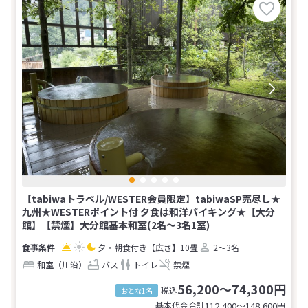
【tabiwaトラベル/WESTER会員限定】tabiwaSP売尽し★
九州★WESTERポイント付 夕食は和洋バイキング★【大分
館】【禁煙】大分館基本和室(2名～3名1室)
夕・朝食付き
【広さ】10畳
2～3名
和室（川沿）
バス
トイレ
禁煙
56,200～74,300円
税込
おとな1名
基本代金合計
112,400〜148,600
円