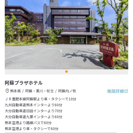
阿蘇プラザホテル
施設詳細
熊本県
阿蘇・黒川・杖立
阿蘇内ノ牧
ＪＲ豊肥本線阿蘇駅より車・タクシーで10分
九州自動車道熊本インターより60分
大分自動車道日田インターより70分
大分自動車道九蒙インターより60分
熊本空港より路線バスで60分
熊本空港より車・タクシーで60分