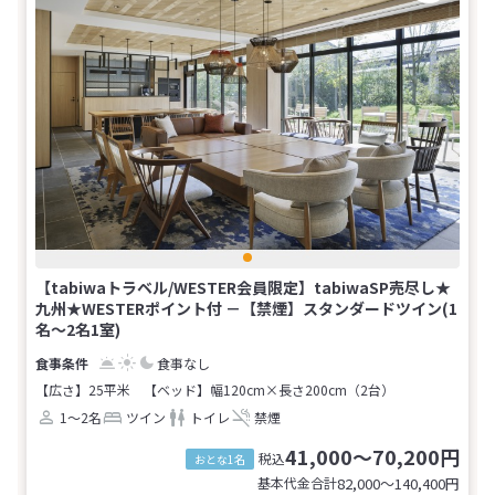
【tabiwaトラベル/WESTER会員限定】tabiwaSP売尽し★
九州★WESTERポイント付 －【禁煙】スタンダードツイン(1
名～2名1室)
食事なし
【広さ】25平米
【ベッド】幅120cm×長さ200cm（2台）
1～2名
ツイン
トイレ
禁煙
41,000～70,200円
税込
おとな1名
基本代金合計
82,000〜140,400
円