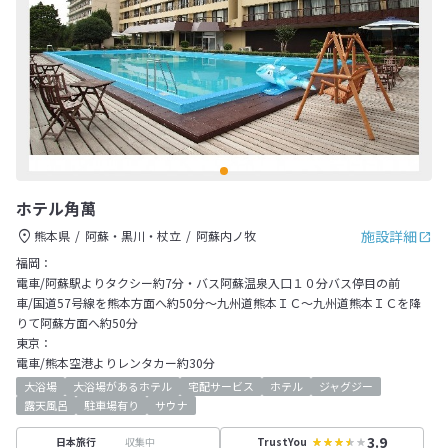
ホテル角萬
施設詳細
熊本県
阿蘇・黒川・杖立
阿蘇内ノ牧
福岡：
電車/阿蘇駅よりタクシー約7分・バス阿蘇温泉入口１０分バス停目の前
車/国道57号線を熊本方面へ約50分～九州道熊本ＩＣ～九州道熊本ＩＣを降
りて阿蘇方面へ約50分
東京：
電車/熊本空港よりレンタカー約30分
大浴場
大浴場があるホテル
宅配サービス
ホテル
ジャグジー
露天風呂
駐車場有り
サウナ
3.9
収集中
日本旅行
TrustYou