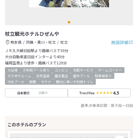
杖立観光ホテルひぜんや
施設詳細
熊本県
阿蘇・黒川・杖立
杖立
ＪＲ久大線日田駅より路線バスで50分
大分自動車道日田インターより40分
福岡空港より徒歩・路線バスで120分
大浴場
子供用プール有り
コンビニ
宅配サービス
ゲームコーナー
カラオケルーム
天然温泉
露天風呂
屋外プール
駐車場有り
冷水プール
旅館
サウナ
館内に車いす利用トイレ
4.5
収集中
日本旅行
TrustYou
基準JR乗車区間：
新大阪
～
日田