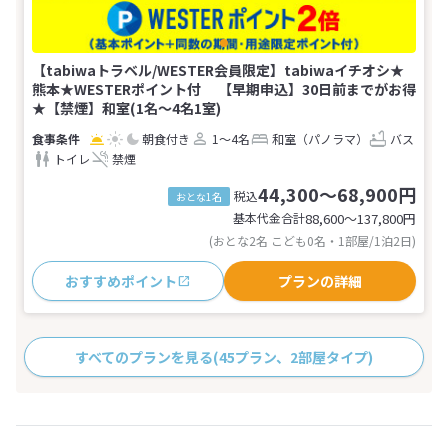
【tabiwaトラベル/WESTER会員限定】tabiwaイチオシ★
熊本★WESTERポイント付 【早期申込】30日前までがお得
★【禁煙】和室(1名～4名1室)
朝食付き
1～4名
和室（パノラマ）
バス
トイレ
禁煙
44,300～68,900円
税込
おとな1名
基本代金合計
88,600〜137,800
円
(おとな2名 こども0名・1部屋/1泊2日)
おすすめポイント
プランの詳細
すべてのプランを見る
(45プラン、2部屋タイプ)