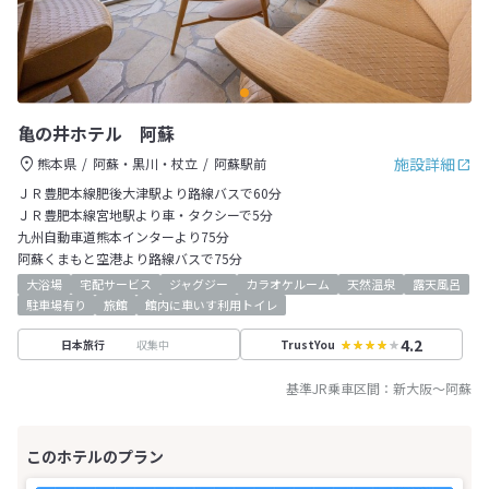
亀の井ホテル 阿蘇
施設詳細
熊本県
阿蘇・黒川・杖立
阿蘇駅前
ＪＲ豊肥本線肥後大津駅より路線バスで60分
ＪＲ豊肥本線宮地駅より車・タクシーで5分
九州自動車道熊本インターより75分
阿蘇くまもと空港より路線バスで75分
大浴場
宅配サービス
ジャグジー
カラオケルーム
天然温泉
露天風呂
駐車場有り
旅館
館内に車いす利用トイレ
4.2
収集中
日本旅行
TrustYou
基準JR乗車区間：
新大阪
～
阿蘇