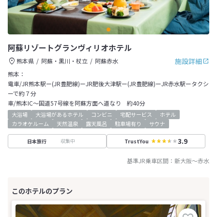
阿蘇リゾートグランヴィリオホテル
施設詳細
熊本県
阿蘇・黒川・杖立
阿蘇赤水
熊本：
電車/JR熊本駅ー(JR豊肥線)ーJR肥後大津駅ー(JR豊肥線)ーJR赤水駅ータクシ
ーで約７分
車/熊本IC～国道57号線を阿蘇方面へ道なり 約40分
大浴場
大浴場があるホテル
コンビニ
宅配サービス
ホテル
カラオケルーム
天然温泉
露天風呂
駐車場有り
サウナ
3.9
収集中
日本旅行
TrustYou
基準JR乗車区間：
新大阪
～
赤水