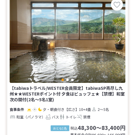
【tabiwaトラベル/WESTER会員限定】tabiwaSP売尽し九
州★★WESTERポイント付 夕食はビュッフェ★【禁煙】和室
次の間付(2名～5名1室)
夕・朝食付き
【広さ】10+4畳
2～5名
和室（パノラマ）
バス
トイレ
禁煙
48,300～83,400円
税込
おとな1名
基本代金合計
96,600〜166,800
円