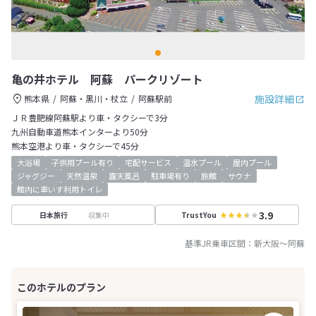
亀の井ホテル 阿蘇 パークリゾート
施設詳細
熊本県
阿蘇・黒川・杖立
阿蘇駅前
ＪＲ豊肥線阿蘇駅より車・タクシーで3分
九州自動車道熊本インターより50分
熊本空港より車・タクシーで45分
大浴場
子供用プール有り
宅配サービス
温水プール
屋内プール
ジャグジー
天然温泉
露天風呂
駐車場有り
旅館
サウナ
館内に車いす利用トイレ
3.9
収集中
日本旅行
TrustYou
基準JR乗車区間：
新大阪
～
阿蘇