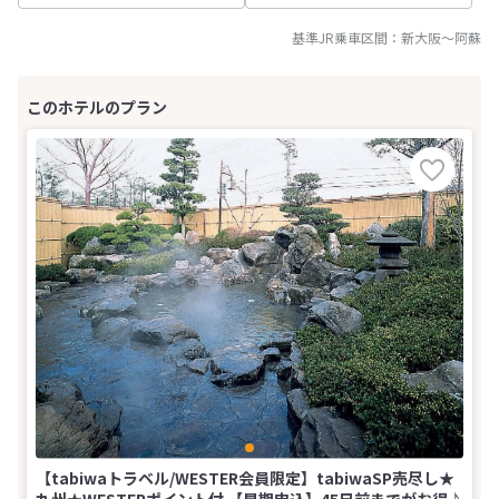
基準JR乗車区間：
新大阪
～
阿蘇
【tabiwaトラベル/WESTER会員限定】tabiwaSP売尽し★