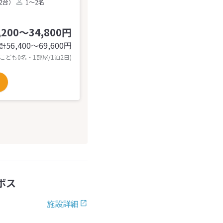
2台）
1～2名
,200～34,800円
56,400〜69,600
円
計
 こども0名・1部屋/1泊2日)
ボス
施設詳細