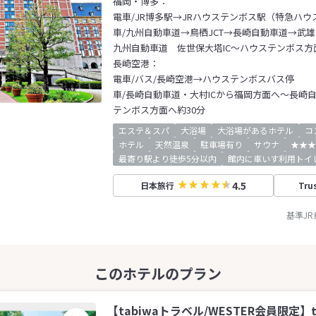
福岡・博多：
電車/JR博多駅→JRハウステンボス駅（特急ハウ
車/九州自動車道→鳥栖JCT→長崎自動車道→武雄
九州自動車道 佐世保大塔IC～ハウステンボス方
長崎空港：
電車/バス/長崎空港→ハウステンボスバス停
車/長崎自動車道・大村ICから福岡方面へ～長崎自
テンボス方面へ約30分
エステ＆スパ
大浴場
大浴場があるホテル
コ
ホテル
天然温泉
駐車場有り
サウナ
★★★
最寄り駅より徒歩5分以内
館内に車いす利用トイ
4.5
日本旅行
Tru
基準J
【tabiwaトラベル/WESTER会員限定】t