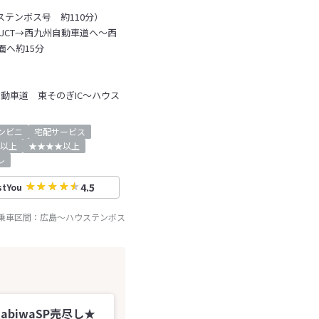
ステンボス号 約110分）
JCT→西九州自動車道へ～西
面へ約15分
動車道 東そのぎIC～ハウス
ンビニ
宅配サービス
以上
★★★★以上
レ
4.5
stYou
R乗車区間：
広島
～
ハウステンボス
abiwaSP売尽し★