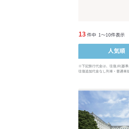
13
件中
1～10件表示
人気順
※下記旅行代金は、往復JR(基
往復追加代金なし列車・普通車