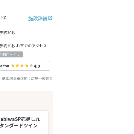
施設詳細
世保
歩約30秒
歩約30秒 お車でのアクセス
す利用トイレ
4.0
stYou
基準JR乗車区間：
広島
～
佐世保
abiwaSP売尽し九
スタンダードツイン