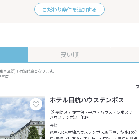
こだわり条件を追加する
安い順
準乗車区間)＋宿泊代金となります。
指定席
ホテル日航ハウステンボス
長崎県
佐世保・平戸・ハウステンボス
ハウステンボス（園外
長崎：
電車/JR大村線ハウステンボス駅下車、徒歩10分
車/長崎自動車道～東彼杵IC～国道205号線佐世保