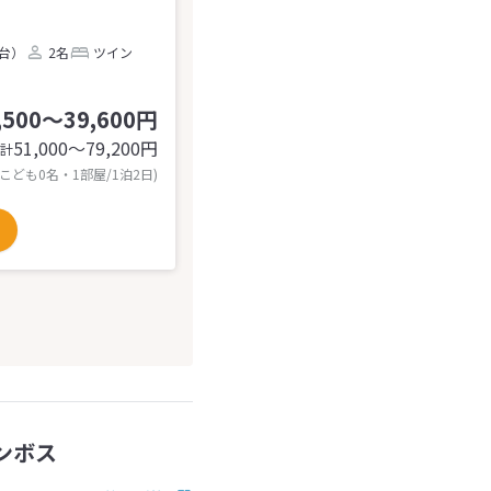
2台）
2名
ツイン
,500～39,600円
51,000〜79,200
円
計
 こども0名・1部屋/1泊2日)
ンボス