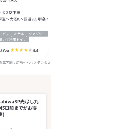
ンボス駅下車
道～大塔IC～国道205号線ハ
ービス
ホテル
ジャグジー
車いす利用トイレ
4.4
stYou
R乗車区間：
広島
～
ハウステンボス
abiwaSP売尽し九
】45日前までがお得－
室)