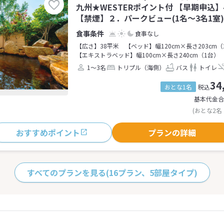
九州★WESTERポイント付 【早期申込
【禁煙】２．パークビュー(1名～3名1室)
食事なし
【広さ】38平米
【ベッド】幅120cm×長さ203cm（
【エキストラベッド】幅100cm×長さ240cm（1台）
1～3名
トリプル（海側）
バス
トイレ
34
おとな1名
税込
基本代金合
(おとな2名
おすすめポイント
プランの詳細
すべてのプランを見る
(16プラン、5部屋タイプ)