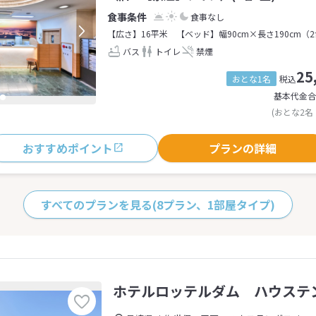
食事なし
【広さ】16平米
【ベッド】幅90cm×長さ190cm（
バス
トイレ
禁煙
25
おとな1名
税込
基本代金合
(おとな2名
おすすめポイント
プランの詳細
すべてのプランを見る
(8プラン、1部屋タイプ)
ホテルロッテルダム ハウステ