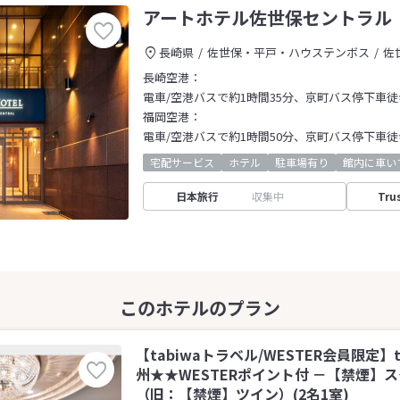
アートホテル佐世保セントラル
長崎県
佐世保・平戸・ハウステンボス
佐
長崎空港：
電車/空港バスで約1時間35分、京町バス停下車徒
福岡空港：
電車/空港バスで約1時間50分、京町バス停下車徒
宅配サービス
ホテル
駐車場有り
館内に車い
日本旅行
収集中
Tru
【tabiwaトラベル/WESTER会員限定】t
州★★WESTERポイント付 －【禁煙】
（旧：【禁煙】ツイン）(2名1室)