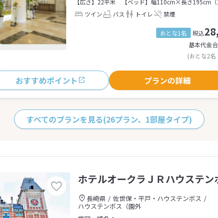
【広さ】22平米
【ベッド】幅110cm×長さ195cm（
ツイン
バス
トイレ
禁煙
28
おとな1名
税込
基本代金合
(おとな2名
おすすめポイント
プランの詳細
すべてのプランを見る
(26プラン、1部屋タイプ)
ホテルオークラＪＲハウステン
長崎県
佐世保・平戸・ハウステンボス
ハウステンボス（園外