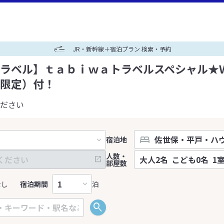
JR・新幹線＋宿泊プラン 検索・予約
ラベル】ｔａｂｉｗａトラベルスペシャル★
限定）付！
ださい
宿泊地
人数・
部屋数
なし
宿泊期間
泊