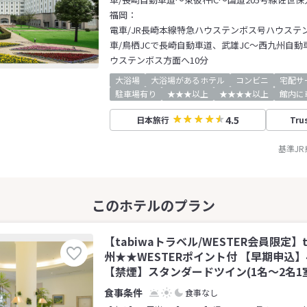
福岡：
電車/JR長崎本線特急ハウステンボス号ハウステ
車/鳥栖JCで長崎自動車道、武雄JC～西九州自動車
ウステンボス方面へ10分
大浴場
大浴場があるホテル
コンビニ
宅配サ
駐車場有り
★★★以上
★★★★以上
館内に
4.5
日本旅行
Tru
基準J
【tabiwaトラベル/WESTER会員限定】t
州★★WESTERポイント付 【早期申込
【禁煙】スタンダードツイン(1名～2名1
食事なし