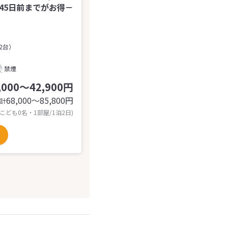
】45日前までがお得－
2台）
禁煙
,000～42,900円
68,000〜85,800
円
計
 こども0名・1部屋/1泊2日)