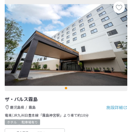
ザ・パルス霧島
施設詳細
鹿児島県
霧島
電車/JR九州日豊本線「霧島神宮駅」より車で約10分
ホテル
駐車場有り