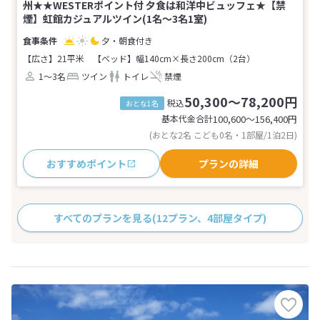
州★★WESTERポイント付 夕食は和洋中ビュッフェ★【禁
煙】虹館カジュアルツイン(1名～3名1室)
夕・朝食付き
【広さ】21平米
【ベッド】幅140cm×長さ200cm（2台）
1～3名
ツイン
トイレ
禁煙
50,300～78,200円
税込
おとな1名
基本代金合計
100,600〜156,400
円
(おとな2名 こども0名・1部屋/1泊2日)
おすすめポイント
プランの詳細
すべてのプランを見る
(12プラン、4部屋タイプ)