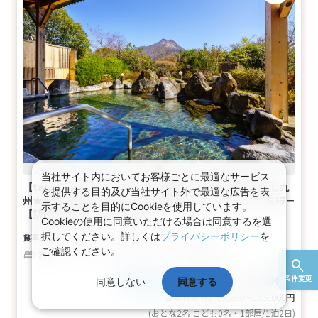
当社サイト内においてお客様ごとに最適なサービス
【tabiwaトラベル/WESTER会員限定】tabiwaSP売尽し九
を提供する目的及び当社サイト外で最適な広告を表
州★★WESTERポイント付 【早期申込】30日前までがお得－
示することを目的にCookieを使用しています。
【禁煙】和室(2名～4名1室)
Cookieの使用に同意いただける場合は同意するを選
択してください。詳しくは
プライバシーポリシー
を
食事なし
【広さ】12.5畳
2～4名
ご確認ください。
和室（パノラマ）
バス
トイレ
禁煙
42,900～52,500円
条件変更
税込
同意しない
同意する
おとな1名
基本代金合計
85,800〜105,000
円
(おとな2名 こども0名・1部屋/1泊2日)