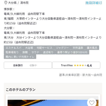
施設詳細
大分県
湯布院
博多駅：
電車/久大線利用 由布院駅下車
車/福岡 大宰府インターより大分自動車道経由～湯布院～湯布院インターよ
り約15分（由布院駅近辺）
大分駅：
電車/久大線利用 由布院駅下車
車/大分 大分インターより大分自動車道経由～湯布院～湯布院インターより
約15分（由布院駅近辺)
エステ＆スパ
大浴場
宅配サービス
ジャグジー
天然温泉
露天風呂
駐車場有り
旅館
サウナ
送迎有り
最寄り駅より徒歩5分以内
館内に車いす利用トイレ
4.4
収集中
日本旅行
TrustYou
基準JR乗車区間：
新大阪
～
由布院