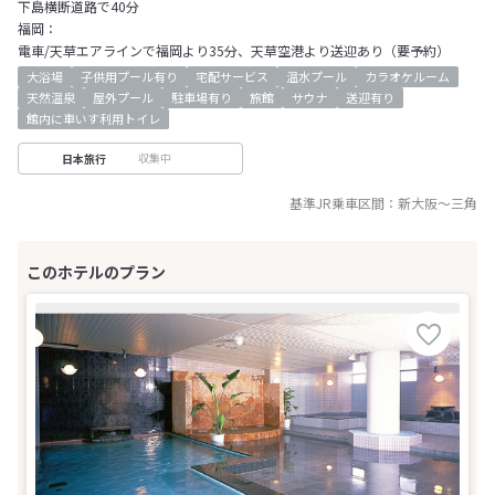
下島横断道路で40分
福岡：
電車/天草エアラインで福岡より35分、天草空港より送迎あり（要予約）
大浴場
子供用プール有り
宅配サービス
温水プール
カラオケルーム
天然温泉
屋外プール
駐車場有り
旅館
サウナ
送迎有り
館内に車いす利用トイレ
収集中
日本旅行
基準JR乗車区間：
新大阪
～
三角