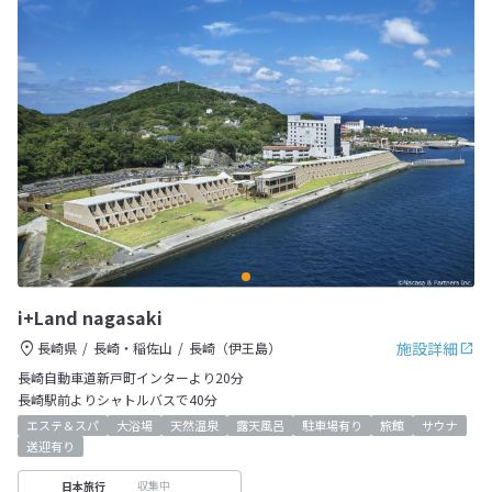
i+Land nagasaki
施設詳細
長崎県
長崎・稲佐山
長崎（伊王島）
長崎自動車道新戸町インターより20分
長崎駅前よりシャトルバスで40分
エステ＆スパ
大浴場
天然温泉
露天風呂
駐車場有り
旅館
サウナ
送迎有り
収集中
日本旅行