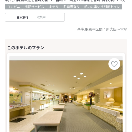
コンビニ
宅配サービス
ホテル
駐車場有り
館内に車いす利用トイレ
収集中
日本旅行
基準JR乗車区間：
新大阪
～
宮崎