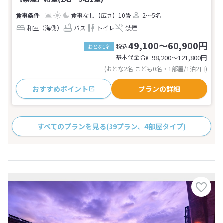
食事なし
【広さ】10畳
2～5名
和室（海側）
バス
トイレ
禁煙
49,100～60,900円
税込
おとな1名
基本代金合計
98,200〜121,800
円
(おとな2名 こども0名・1部屋/1泊2日)
おすすめポイント
プランの詳細
すべてのプランを見る
(39プラン、4部屋タイプ)