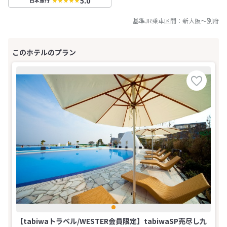
5.0
日本旅行
基準JR乗車区間：
新大阪
～
別府
【tabiwaトラベル/WESTER会員限定】tabiwaSP売尽し九