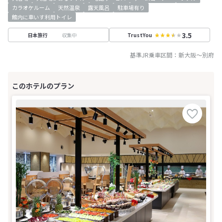
カラオケルーム
天然温泉
露天風呂
駐車場有り
館内に車いす利用トイレ
3.5
収集中
日本旅行
TrustYou
基準JR乗車区間：
新大阪
～
別府