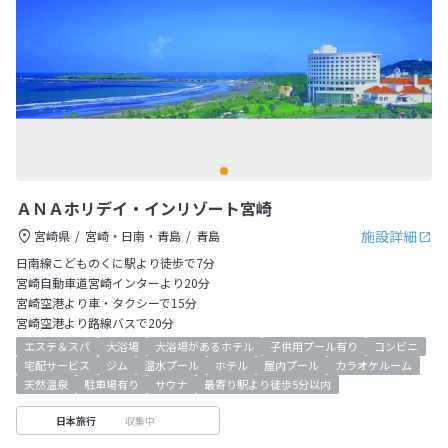
ＡＮＡホリデイ・インリゾート宮崎
施設詳細
宮崎県
宮崎・日南・青島
青島
日南線こどものくに駅より徒歩で7分
宮崎自動車道宮崎インターより20分
宮崎空港より車・タクシーで15分
宮崎空港より路線バスで20分
エステ＆スパ
大浴場
大浴場があるホテル
子供用プール有り
コンビニ
宅配サービス
ジム
温水プール
ホテル
屋内プール
カラオケルーム
天然温泉
駐車場有り
サウナ
最寄り駅より徒歩5分以内
収集中
日本旅行