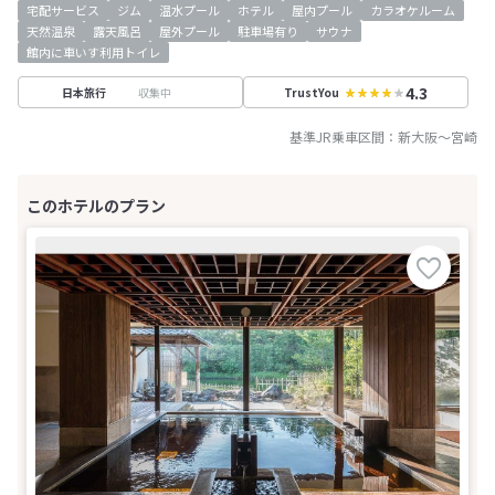
宅配サービス
ジム
温水プール
ホテル
屋内プール
カラオケルーム
天然温泉
露天風呂
屋外プール
駐車場有り
サウナ
館内に車いす利用トイレ
4.3
収集中
日本旅行
TrustYou
基準JR乗車区間：
新大阪
～
宮崎