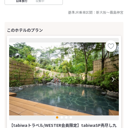
収集中
日本旅行
基準JR乗車区間：
新大阪
～
霧島神宮
【tabiwaトラベル/WESTER会員限定】tabiwaSP売尽し九