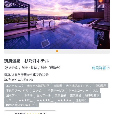
別府温泉 杉乃井ホテル
施設詳細
大分県
別府・鉄輪
別府（観海寺）
電車/ＪＲ別府駅から車で約10分
車/別府～車で約10分
エステ＆スパ
赤ちゃん歓迎の宿
大浴場
大浴場があるホテル
貸切風呂
子供用プール有り
コンビニ
宅配サービス
ゲームコーナー
ジム
温水プール
ホテル
屋内プール
天然温泉
露天風呂
駐車場有り
サウナ
★★★以上
★★★★以上
★★★★★
送迎有り
館内に車いす利用トイレ