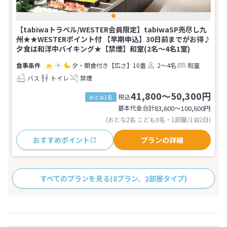
【tabiwaトラベル/WESTER会員限定】tabiwaSP売尽し九
州★★WESTERポイント付 【早期申込】30日前までがお得♪
夕食は和洋中バイキング★【禁煙】和室(2名～4名1室)
夕・朝食付き
【広さ】10畳
2～4名
和室
バス
トイレ
禁煙
41,800～50,300円
税込
おとな1名
基本代金合計
83,600〜100,600
円
(おとな2名 こども0名・1部屋/1泊2日)
おすすめポイント
プランの詳細
すべてのプランを見る
(8プラン、2部屋タイプ)