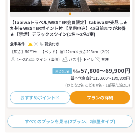
【tabiwaトラベル/WESTER会員限定】tabiwaSP売尽し★
九州★WESTERポイント付 【早期申込】45日前までがお得
★【禁煙】デラックスツイン(1名～2名1室)
朝食付き
【広さ】50平米
【ベッド】幅122cm×長さ203cm（2台）
1～2名
ツイン（海側）
バス
トイレ
禁煙
57,800～69,900円
税込
おとな1名
基本代金合計
115,600〜139,800
円
(おとな2名 こども0名・1部屋/1泊2日)
おすすめポイント
プランの詳細
すべてのプランを見る
(2プラン、2部屋タイプ)