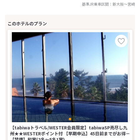
基準JR乗車区間：
新大阪
～
宮崎
【tabiwaトラベル/WESTER会員限定】tabiwaSP売尽し九
州★★WESTERポイント付 【早期申込】45日前までがお得－
【禁煙】和室(2名～5名1室)