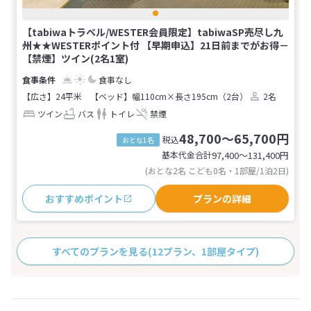
【tabiwaトラベル/WESTER会員限定】tabiwaSP売尽し九
州★★WESTERポイント付 【早期申込】21日前までがお得－
【禁煙】ツイン(2名1室)
食事なし
【広さ】24平米
【ベッド】幅110cm×長さ195cm（2台）
2名
ツイン
バス
トイレ
禁煙
48,700～65,700円
税込
おとな1名
基本代金合計
97,400〜131,400
円
(おとな2名 こども0名・1部屋/1泊2日)
おすすめポイント
プランの詳細
すべてのプランを見る
(12プラン、1部屋タイプ)