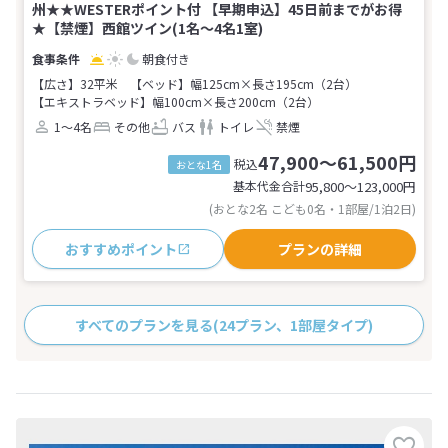
州★★WESTERポイント付 【早期申込】45日前までがお得
★【禁煙】西館ツイン(1名～4名1室)
朝食付き
【広さ】32平米
【ベッド】幅125cm×長さ195cm（2台）
【エキストラベッド】幅100cm×長さ200cm（2台）
1～4名
その他
バス
トイレ
禁煙
47,900～61,500円
税込
おとな1名
基本代金合計
95,800〜123,000
円
(おとな2名 こども0名・1部屋/1泊2日)
おすすめポイント
プランの詳細
すべてのプランを見る
(24プラン、1部屋タイプ)