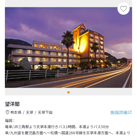
望洋閣
施設詳細
熊本県
天草
天草下田
福岡：
電車/JR三角駅より天草本渡行きバス1時間、本渡よりバス50分
車/九州道を鹿児島方面へ～松橋～国道266号線を天草本渡方面へ、本渡より