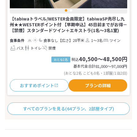
【tabiwaトラベル/WESTER会員限定】tabiwaSP売尽し九
州★★WESTERポイント付 【早期申込】45日前までがお得－
【禁煙】スタンダードツイン＋エキストラ(1名～3名1室)
食事なし
【広さ】28平米
1～3名
ツイン
バス
トイレ
禁煙
40,500～48,500円
税込
おとな1名
基本代金合計
81,000〜97,000
円
(おとな2名 こども0名・1部屋/1泊2日)
おすすめポイント
プランの詳細
すべてのプランを見る
(64プラン、2部屋タイプ)