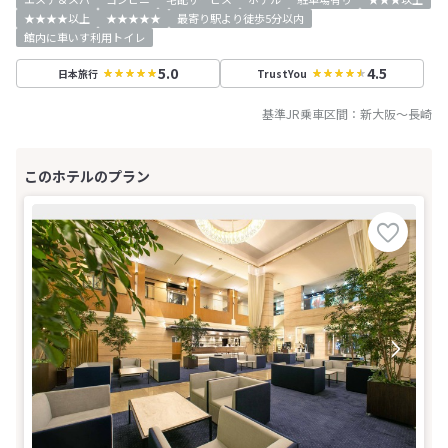
★★★★以上
★★★★★
最寄り駅より徒歩5分以内
館内に車いす利用トイレ
5.0
4.5
日本旅行
TrustYou
基準JR乗車区間：
新大阪
～
長崎