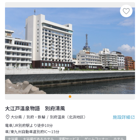
大江戸温泉物語 別府清風
施設詳細
大分県
別府・鉄輪
別府温泉（北浜地区）
電車/JR別府駅より徒歩10分
車/東九州自動車道別府IC～15分
大浴場
大浴場があるホテル
宅配サービス
ゲームコーナー
ホテル