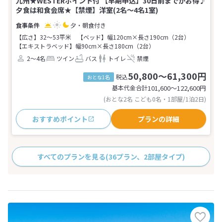
九州★WESTERポイント付 【早期申込】30日前までがお得♪
夕食は和食会席★【禁煙】洋室(2名～4名1室)
夕・朝食付き
【広さ】32～53平米
【ベッド】幅120cm×長さ190cm（2台）
【エキストラベッド】幅90cm×長さ180cm（2台）
2～4名
ツイン
バス
トイレ
禁煙
50,800～61,300円
税込
おとな1名
基本代金合計
101,600〜122,600
円
(おとな2名 こども0名・1部屋/1泊2日)
おすすめポイント
プランの詳細
すべてのプランを見る
(36プラン、2部屋タイプ)