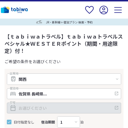
JR・新幹線＋宿泊プラン 検索・予約
【ｔａｂｉｗａトラベル】ｔａｂｉｗａトラベルス
ペシャル★ＷＥＳＴＥＲポイント（期間・用途限
定）付！
ご希望の条件をお選びください
出発地
宿泊地
日程
日付指定なし
宿泊期間
泊