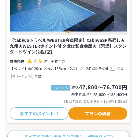
【tabiwaトラベル/WESTER会員限定】tabiwaSP売尽し★
九州★WESTERポイント付 夕食は和食会席★【禁煙】スタン
ダードツイン(2名1室)
夕・朝食付き
【ベッド】幅120cm×長さ195cm（2台）
2名
その他
バス
トイレ
禁煙
47,800～76,700円
税込
おとな1名
基本代金合計
95,600〜153,400
円
(おとな2名 こども0名・1部屋/1泊2日)
おすすめポイント
プランの詳細
すべてのプランを見る
(6プラン、4部屋タイプ)