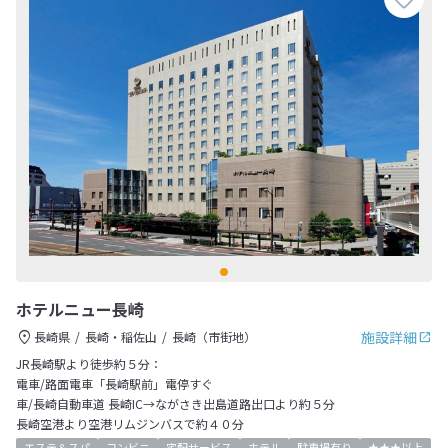
ホテルニュー長崎
施設詳細
長崎県
長崎・稲佐山
長崎（市街地）
JR長崎駅より徒歩約５分：
電車/路面電車「長崎駅前」電停すぐ
車/長崎自動車道 長崎IC→ながさき出島道路出口より約５分
長崎空港より空港リムジンバスで約４０分
エステ＆スパ
コンビニ
宅配サービス
ホテル
駐車場有り
★★★以上