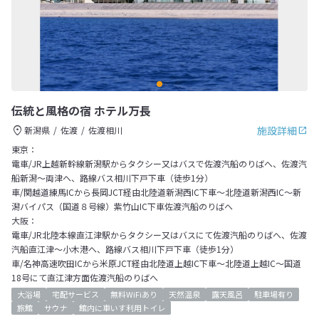
伝統と風格の宿 ホテル万長
施設詳細
新潟県
佐渡
佐渡相川
東京：
電車/JR上越新幹線新潟駅からタクシー又はバスで佐渡汽船のりばへ、佐渡汽
船新潟～両津へ、路線バス相川下戸下車（徒歩1分）
車/関越道練馬ICから長岡JCT経由北陸道新潟西IC下車～北陸道新潟西IC～新
潟バイパス（国道８号線）紫竹山IC下車佐渡汽船のりばへ
大阪：
電車/JR北陸本線直江津駅からタクシー又はバスにて佐渡汽船のりばへ、佐渡
汽船直江津～小木港へ、路線バス相川下戸下車（徒歩1分）
車/名神高速吹田ICから米原JCT経由北陸道上越IC下車～北陸道上越IC～国道
18号にて直江津方面佐渡汽船のりばへ
大浴場
宅配サービス
無料WiFiあり
天然温泉
露天風呂
駐車場有り
旅館
サウナ
館内に車いす利用トイレ