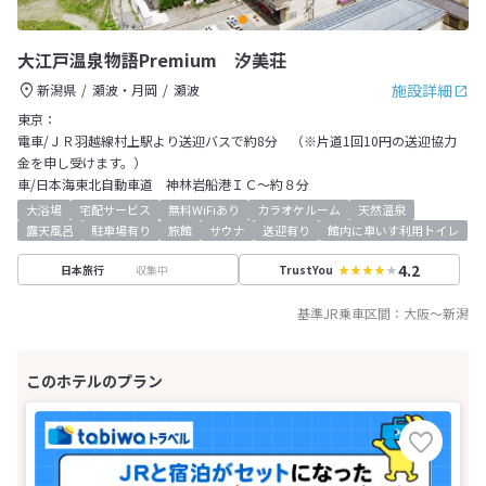
大江戸温泉物語Premium 汐美荘
施設詳細
新潟県
瀬波・月岡
瀬波
東京：
電車/ＪＲ羽越線村上駅より送迎バスで約8分 （※片道1回10円の送迎協力
金を申し受けます。）
車/日本海東北自動車道 神林岩船港ＩＣ～約８分
大浴場
宅配サービス
無料WiFiあり
カラオケルーム
天然温泉
露天風呂
駐車場有り
旅館
サウナ
送迎有り
館内に車いす利用トイレ
4.2
収集中
日本旅行
TrustYou
基準JR乗車区間：
大阪
～
新潟