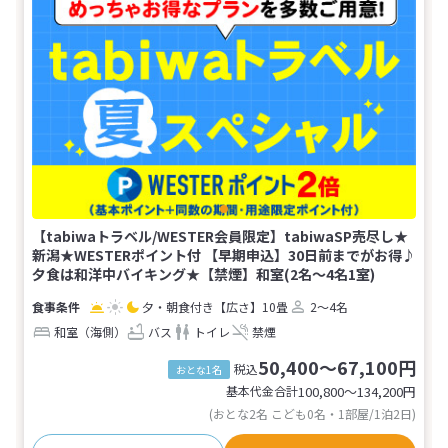
【tabiwaトラベル/WESTER会員限定】tabiwaSP売尽し★
新潟★WESTERポイント付 【早期申込】30日前までがお得♪
夕食は和洋中バイキング★【禁煙】和室(2名～4名1室)
夕・朝食付き
【広さ】10畳
2～4名
和室（海側）
バス
トイレ
禁煙
50,400～67,100円
税込
おとな1名
基本代金合計
100,800〜134,200
円
(おとな2名 こども0名・1部屋/1泊2日)