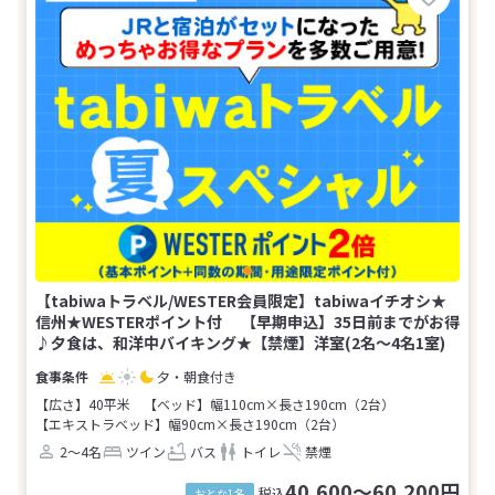
【tabiwaトラベル/WESTER会員限定】tabiwaイチオシ★
信州★WESTERポイント付 【早期申込】35日前までがお得
♪夕食は、和洋中バイキング★【禁煙】洋室(2名～4名1室)
夕・朝食付き
【広さ】40平米
【ベッド】幅110cm×長さ190cm（2台）
【エキストラベッド】幅90cm×長さ190cm（2台）
2～4名
ツイン
バス
トイレ
禁煙
40,600～60,200円
税込
おとな1名