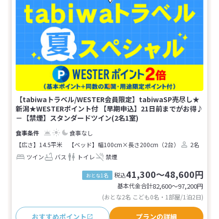
【tabiwaトラベル/WESTER会員限定】tabiwaSP売尽し★
新潟★WESTERポイント付 【早期申込】21日前までがお得♪
－【禁煙】スタンダードツイン(2名1室)
食事なし
【広さ】14.5平米
【ベッド】幅100cm×長さ200cm（2台）
2名
ツイン
バス
トイレ
禁煙
41,300～48,600円
税込
おとな1名
基本代金合計
82,600〜97,200
円
(おとな2名 こども0名・1部屋/1泊2日)
おすすめポイント
プランの詳細