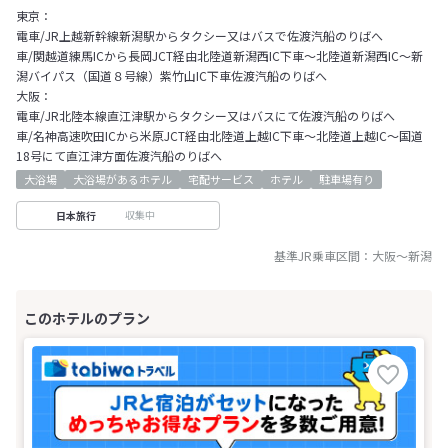
東京：
電車/JR上越新幹線新潟駅からタクシー又はバスで佐渡汽船のりばへ
車/関越道練馬ICから長岡JCT経由北陸道新潟西IC下車～北陸道新潟西IC～新
潟バイパス（国道８号線）紫竹山IC下車佐渡汽船のりばへ
大阪：
電車/JR北陸本線直江津駅からタクシー又はバスにて佐渡汽船のりばへ
車/名神高速吹田ICから米原JCT経由北陸道上越IC下車～北陸道上越IC～国道
18号にて直江津方面佐渡汽船のりばへ
大浴場
大浴場があるホテル
宅配サービス
ホテル
駐車場有り
収集中
日本旅行
基準JR乗車区間：
大阪
～
新潟