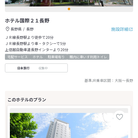
ホテル国際２１長野
施設詳細
長野県
長野
ＪＲ線長野駅より徒歩で20分
ＪＲ線長野駅より車・タクシーで5分
上信越自動車道長野インターより20分
宅配サービス
ホテル
駐車場有り
館内に車いす利用トイレ
収集中
日本旅行
基準JR乗車区間：
大阪
～
長野