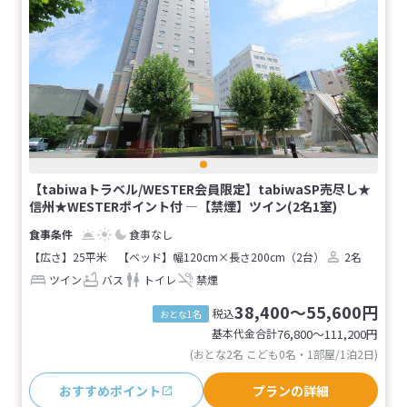
【tabiwaトラベル/WESTER会員限定】tabiwaSP売尽し★
信州★WESTERポイント付 ―【禁煙】ツイン(2名1室)
食事なし
【広さ】25平米
【ベッド】幅120cm×長さ200cm（2台）
2名
ツイン
バス
トイレ
禁煙
38,400～55,600円
税込
おとな1名
基本代金合計
76,800〜111,200
円
(おとな2名 こども0名・1部屋/1泊2日)
おすすめポイント
プランの詳細