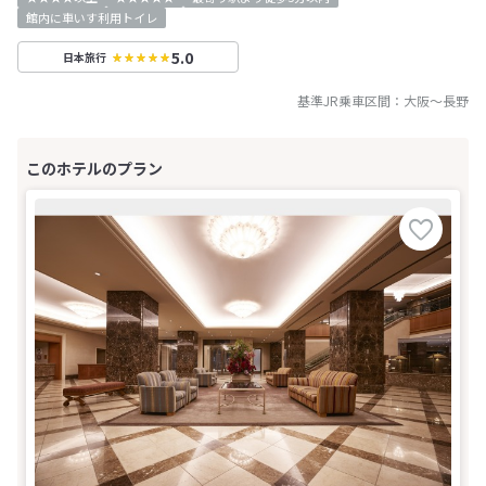
館内に車いす利用トイレ
5.0
日本旅行
基準JR乗車区間：
大阪
～
長野