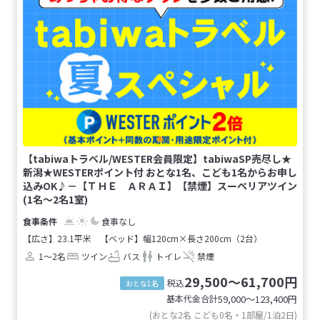
【tabiwaトラベル/WESTER会員限定】tabiwaSP売尽し★
新潟★WESTERポイント付 おとな1名、こども1名からお申し
込みOK♪－【ＴＨＥ ＡＲＡＩ】【禁煙】スーペリアツイン
(1名～2名1室)
食事なし
【広さ】23.1平米
【ベッド】幅120cm×長さ200cm（2台）
1～2名
ツイン
バス
トイレ
禁煙
29,500～61,700円
税込
おとな1名
基本代金合計
59,000〜123,400
円
(おとな2名 こども0名・1部屋/1泊2日)