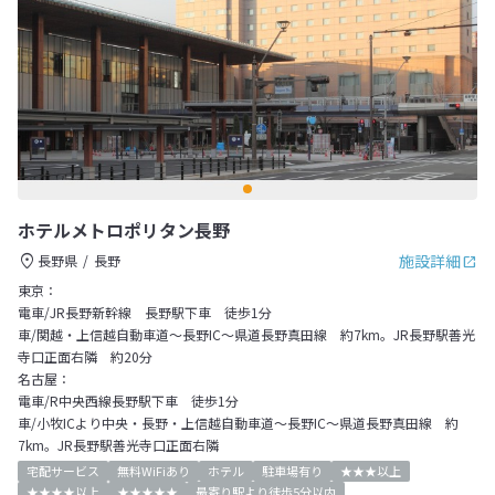
ホテルメトロポリタン長野
施設詳細
長野県
長野
東京：
電車/JR長野新幹線 長野駅下車 徒歩1分
車/関越・上信越自動車道～長野IC～県道長野真田線 約7km。JR長野駅善光
寺口正面右隣 約20分
名古屋：
電車/R中央西線長野駅下車 徒歩1分
車/小牧ICより中央・長野・上信越自動車道～長野IC～県道長野真田線 約
7km。JR長野駅善光寺口正面右隣
宅配サービス
無料WiFiあり
ホテル
駐車場有り
★★★以上
★★★★以上
★★★★★
最寄り駅より徒歩5分以内