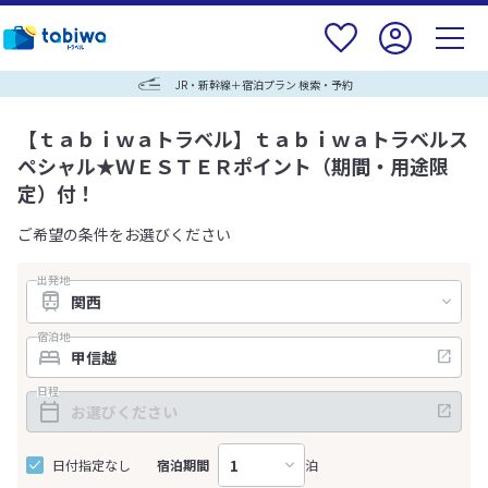
JR・新幹線＋宿泊プラン 検索・予約
【ｔａｂｉｗａトラベル】ｔａｂｉｗａトラベルス
ペシャル★ＷＥＳＴＥＲポイント（期間・用途限
定）付！
ご希望の条件をお選びください
出発地
宿泊地
日程
日付指定なし
宿泊期間
泊