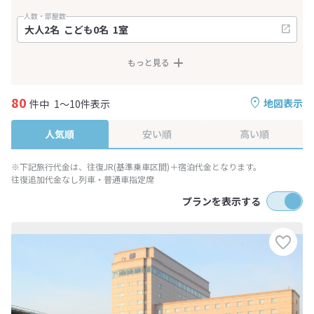
人数・部屋数
もっと見る
80
地図表示
件中
1～10件表示
人気順
安い順
高い順
※下記旅行代金は、往復JR(基準乗車区間)＋宿泊代金となります。
往復追加代金なし列車・普通車指定席
プランを表示する