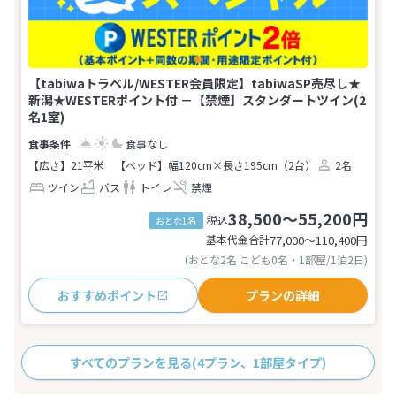
【tabiwaトラベル/WESTER会員限定】tabiwaSP売尽し★
新潟★WESTERポイント付 －【禁煙】スタンダートツイン(2
名1室)
食事なし
【広さ】21平米
【ベッド】幅120cm×長さ195cm（2台）
2名
ツイン
バス
トイレ
禁煙
38,500～55,200円
税込
おとな1名
基本代金合計
77,000〜110,400
円
(おとな2名 こども0名・1部屋/1泊2日)
おすすめポイント
プランの詳細
すべてのプランを見る
(4プラン、1部屋タイプ)