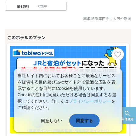
収集中
日本旅行
基準JR乗車区間：
大阪
～
新潟
当社サイト内においてお客様ごとに最適なサービス
を提供する目的及び当社サイト外で最適な広告を表
示することを目的にCookieを使用しています。
Cookieの使用に同意いただける場合は同意するを選
択してください。詳しくは
プライバシーポリシー
を
ご確認ください。
条件変更
同意しない
同意する