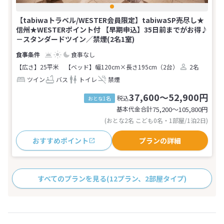
【tabiwaトラベル/WESTER会員限定】tabiwaSP売尽し★
信州★WESTERポイント付 【早期申込】35日前までがお得♪
－スタンダードツイン／禁煙(2名1室)
食事なし
【広さ】25平米
【ベッド】幅120cm×長さ195cm（2台）
2名
ツイン
バス
トイレ
禁煙
37,600～52,900円
税込
おとな1名
基本代金合計
75,200〜105,800
円
(おとな2名 こども0名・1部屋/1泊2日)
おすすめポイント
プランの詳細
すべてのプランを見る
(12プラン、2部屋タイプ)