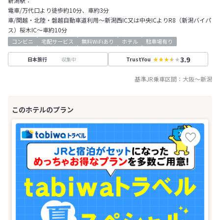
新潟駅：
電車/万代口より徒歩約10分、車約3分
車/関越・北陸・磐越自動車道利用～新潟西IC又は中央ICよりR8（新潟バイパ
ス）桜木IC～車約10分
コンビニ
宅配サービス
無料WiFiあり
ホテル
駐車場有り
3.9
収集中
日本旅行
TrustYou
基準JR乗車区間：
大阪
～
新潟