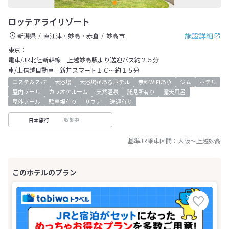
ロッテアライリゾート
施設詳細
新潟県
直江津・妙高・赤倉
妙高市
東京：
電車/JR北陸新幹線 上越妙高駅より送迎バス約２５分
車/上信越自動車 新井スマートＩＣ～約１５分
エステ＆スパ
大浴場
大浴場があるホテル
無料WiFiあり
ジム
ホテル
屋内プール
カラオケルーム
天然温泉
託児所有り
露天風呂
屋外プール
駐車場有り
サウナ
送迎有り
収集中
日本旅行
基準JR乗車区間：
大阪
～
上越妙高