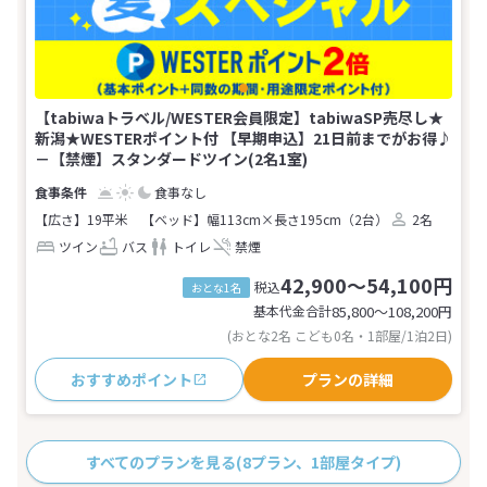
【tabiwaトラベル/WESTER会員限定】tabiwaSP売尽し★
新潟★WESTERポイント付 【早期申込】21日前までがお得♪
－【禁煙】スタンダードツイン(2名1室)
食事なし
【広さ】19平米
【ベッド】幅113cm×長さ195cm（2台）
2名
ツイン
バス
トイレ
禁煙
42,900～54,100円
税込
おとな1名
基本代金合計
85,800〜108,200
円
(おとな2名 こども0名・1部屋/1泊2日)
おすすめポイント
プランの詳細
すべてのプランを見る
(8プラン、1部屋タイプ)