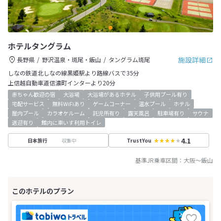
ホテルタングラム
施設詳細
長野県
野沢温泉・斑尾・飯山
タングラム斑尾
しなの鉄道北しなの線黒姫駅より路線バスで35分
上信越自動車道信濃町インターより20分
赤ちゃん歓迎の宿
大浴場
大浴場があるホテル
子供用プール有り
宅配サービス
無料WiFiあり
ゲームコーナー
温水プール
ホテル
屋内プール
カラオケルーム
託児所有り
露天風呂
駐車場有り
サウナ
送迎有り
館内に車いす利用トイレ
4.1
収集中
日本旅行
TrustYou
基準JR乗車区間：
大阪
～
飯山