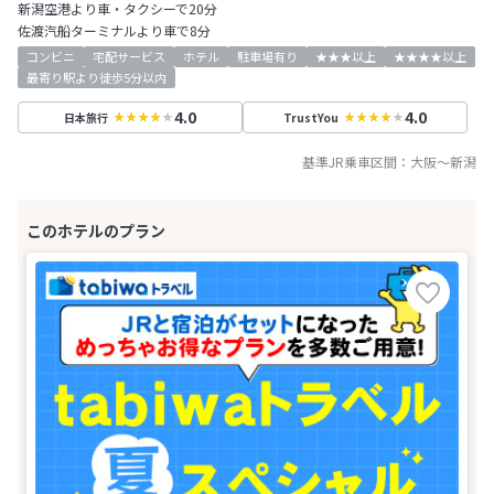
新潟空港より車・タクシーで20分
佐渡汽船ターミナルより車で8分
コンビニ
宅配サービス
ホテル
駐車場有り
★★★以上
★★★★以上
最寄り駅より徒歩5分以内
4.0
4.0
日本旅行
TrustYou
基準JR乗車区間：
大阪
～
新潟