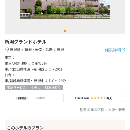
新潟グランドホテル
施設詳細
新潟県
新潟・岩室・弥彦
新潟
東京：
電車/JR新潟駅より車で5分
車/北陸自動車道～新潟西ＩＣ～20分
仙台：
車/磐越自動車道～新潟中央ＩＣ～20分
宅配サービス
ホテル
駐車場有り
4.0
収集中
日本旅行
TrustYou
基準JR乗車区間：
大阪
～
新潟