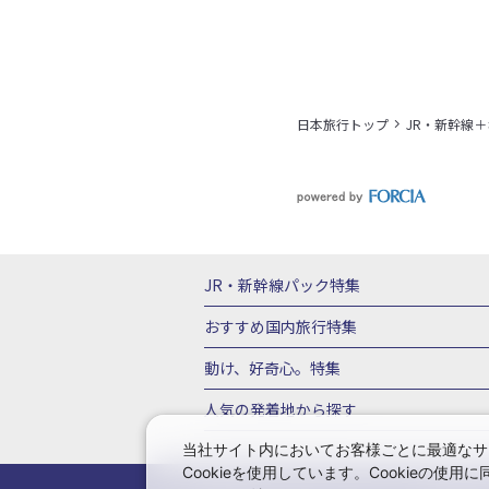
日本旅行トップ
JR・新幹線
JR・新幹線パック特集
tabiwaスペシャル
tabiwa得
日帰りT
おすすめ国内旅行特集
ユニバーサル・スタジオ・ジャパンへの
動け、好奇心。特集
西の日キャンペーン
こだわり企画
鉄
人気の発着地から探す
演劇
イベント
関西→金沢旅
関西→広島旅
関西→
当社サイト内においてお客様ごとに最適なサ
Cookieを使用しています。Cookieの
博多→広島旅