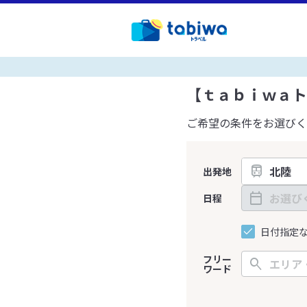
【ｔａｂｉｗａト
ご希望の条件をお選びく
出発地
日程
日付指定
フリー
ワード