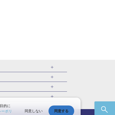
親子旅
博多→大阪旅
目的に
同意しない
同意する
シーポリ