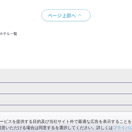
ページ上部へ
＋ホテル一覧
rip
駅プラン
旅
贅沢時間
熊本
大阪
道
京都
美酒旅
祭り花火
期間限定イベント
観光体験プラン
スポーツ
音楽
岡山旅
関西→博多旅
広島→大阪旅
広島→博多旅
広島→岡山旅
ービスを提供する目的及び当社サイト外で最適な広告を表示することを
使用に同意いただける場合は同意するを選択してください。詳しくは
プライバ