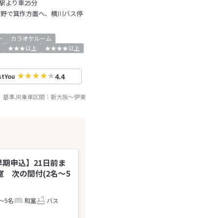
駅より車25分
ケ野で箕作方面へ、横川バス停
ー
カラオケルーム
★★★以上
★★★★以上
4.4
stYou
基準JR乗車区間：
新大阪
～
伊東
早期申込】21日前ま
 次の間付(2名～5
～5名
和室
バス