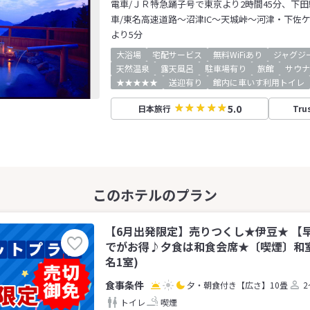
電車/ＪＲ特急踊子号で東京より2時間45分、下田
車/東名高速道路～沼津IC～天城峠～河津・下佐
より5分
大浴場
宅配サービス
無料WiFiあり
ジャグジ
天然温泉
露天風呂
駐車場有り
旅館
サウナ
★★★★★
送迎有り
館内に車いす利用トイレ
5.0
日本旅行
Tru
【6月出発限定】売りつくし★伊豆★ 【
でがお得♪夕食は和食会席★〔喫煙〕和室
名1室)
夕・朝食付き
【広さ】10畳
2
トイレ
喫煙