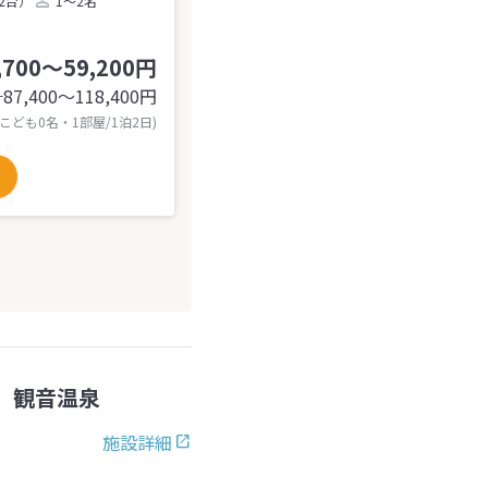
2台）
1～2名
,700～59,200円
87,400〜118,400
円
計
 こども0名・1部屋/1泊2日)
 観音温泉
施設詳細