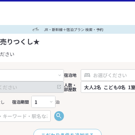
JR・新幹線＋宿泊プラン 検索・予約
売りつくし★
ださい
宿泊地
人数・
部屋数
なし
宿泊期間
泊