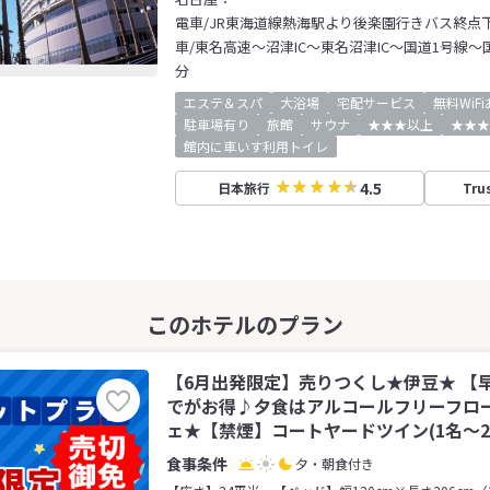
電車/JR東海道線熱海駅より後楽園行きバス終点
車/東名高速～沼津IC～東名沼津IC～国道1号線～
分
エステ＆スパ
大浴場
宅配サービス
無料WiF
駐車場有り
旅館
サウナ
★★★以上
★★★
館内に車いす利用トイレ
4.5
日本旅行
Tru
【6月出発限定】売りつくし★伊豆★ 【
でがお得♪夕食はアルコールフリーフロ
ェ★【禁煙】コートヤードツイン(1名～2
夕・朝食付き