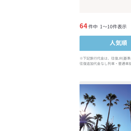
64
件中
1～10件表示
人気順
※下記旅行代金は、往復JR(基
往復追加代金なし列車・普通車