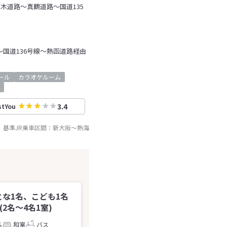
木道路～真鶴道路～国道135
～国道136号線～熱函道路経由
ール
カラオケルーム
3.4
stYou
基準JR乗車区間：
新大阪
～
熱海
とな1名、こども1名
2名～4名1室)
名
和室
バス