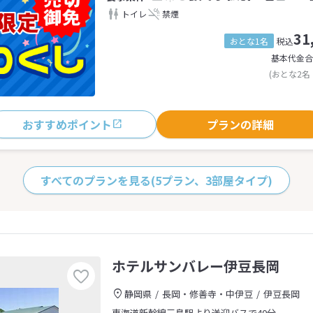
トイレ
禁煙
31
おとな1名
税込
基本代金合
(おとな2名
おすすめポイント
プランの詳細
すべてのプランを見る
(5プラン、3部屋タイプ)
ホテルサンバレー伊豆長岡
静岡県
長岡・修善寺・中伊豆
伊豆長岡
東海道新幹線三島駅より送迎バスで40分