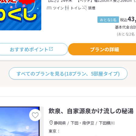
【広さ】24平米
【ベッド】幅120cm×長さ206cm（
ツイン
トイレ
禁煙
43
おとな1名
税込
基本代金合
(おとな2名
おすすめポイント
プランの詳細
すべてのプランを見る
(18プラン、5部屋タイプ)
飲泉、自家源泉かけ流しの秘湯
静岡県
下田・南伊豆
下田横川
東京：