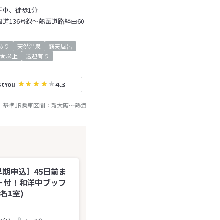
下車、徒歩1分
国道136号線～熱函道路経由60
iあり
天然温泉
露天風呂
★以上
送迎有り
4.3
stYou
基準JR乗車区間：
新大阪
～
熱海
早期申込】45日前ま
ー付！和洋中ブッフ
名1室)