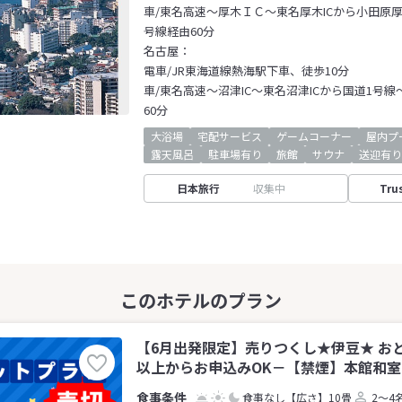
車/東名高速～厚木ＩＣ～東名厚木ICから小田原厚
号線経由60分
名古屋：
電車/JR東海道線熱海駅下車、徒歩10分
車/東名高速～沼津IC～東名沼津ICから国道1号線
60分
大浴場
宅配サービス
ゲームコーナー
屋内プ
露天風呂
駐車場有り
旅館
サウナ
送迎有り
日本旅行
収集中
Tru
【6月出発限定】売りつくし★伊豆★ お
以上からお申込みOK－【禁煙】本館和室(
食事なし
【広さ】10畳
2～4