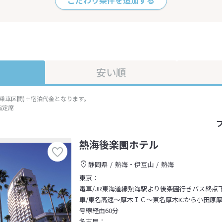
こだわり条件を追加する
安い順
準乗車区間)＋宿泊代金となります。
指定席
熱海後楽園ホテル
静岡県
熱海・伊豆山
熱海
東京：
電車/JR東海道線熱海駅より後楽園行きバス終点
車/東名高速～厚木ＩＣ～東名厚木ICから小田原厚
号線経由60分
名古屋：