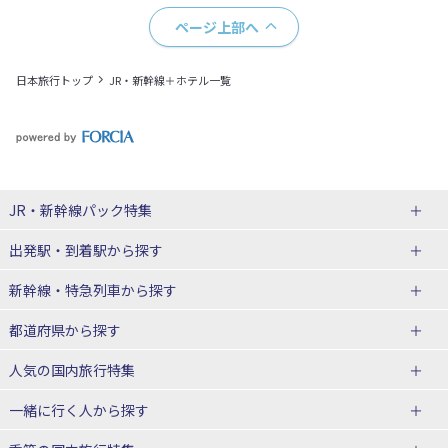
ページ上部へ
日本旅行トップ
JR・新幹線＋ホテル一覧
JR・新幹線パック
特集
出発駅・到着駅
から探す
JR・新幹線＋ホテルパック
日帰り JR・新幹線 パック
新幹線・特急列車
から探す
出張パック
秋田⇔東京 新幹線パック
山形⇔東京 新幹線パック
都道府県から探す
仙台→東京 新幹線パック
新潟→東京 新幹線パック
北海道新幹線 旅行
東北新幹線 旅行
人気の国内旅行特集
富山⇔東京 新幹線パック
東京→青森 新幹線パック
山形新幹線 旅行
秋田新幹線 旅行
一緒に行く人
から探す
東京→仙台 新幹線パック
東京 新幹線パック
東海道新幹線 旅行
北陸新幹線 旅行
北海道旅行・ツアー
東京ディズニーリゾート®への旅
ユニバーサル・スタジオ・ジャパ
ンへの旅