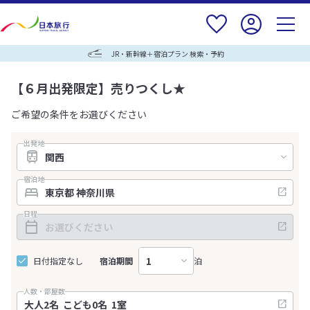
JR・新幹線＋宿泊プラン 検索・予約
【６月出発限定】売りつくし★
ご希望の条件をお選びください
出発地
宿泊地
日程
日付指定なし
宿泊期間
泊
人数・部屋数