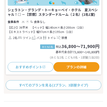
シェラトン・グランデ・トーキョーベイ・ホテル 夏スペシ
ャル！□ －【禁煙】スタンダードルーム（２名）(2名1室)
食事なし
【広さ】36平米
【ベッド】幅140cm×長さ200cm（2台）
【エキストラベッド】幅97cm×長さ195cm（1台）
2名
ツイン
バス
トイレ
禁煙
36,800～71,900円
税込
おとな1名
基本代金合計
73,600〜143,800
円
(おとな2名 こども0名・1部屋/1泊2日)
おすすめポイント
プランの詳細
すべてのプランを見る
(2プラン、3部屋タイプ)