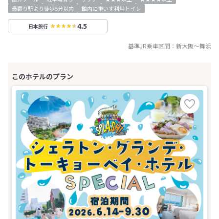
最寄り駅より徒歩5分以内
館内に車いす利用トイレ
4.5
日本旅行
基準JR乗車区間：
新大阪
～
舞浜