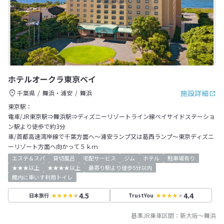
ホテルオークラ東京ベイ
施設詳細
千葉県
舞浜・浦安
舞浜
東京駅：
電車/JR東京駅⇒舞浜駅⇒ディズニーリゾートライン線ベイサイドステーショ
ン駅より徒歩で約3分
車/首都高速湾岸線で千葉方面へ～浦安ランプ又は葛西ランプ～東京ディズニ
ーリゾート方面へ向かって５ｋｍ
エステ＆スパ
貸切風呂
宅配サービス
ジム
ホテル
駐車場有り
★★★以上
★★★★以上
最寄り駅より徒歩5分以内
館内に車いす利用トイレ
4.5
4.4
日本旅行
TrustYou
基準JR乗車区間：
新大阪
～
舞浜