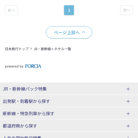
1
ページ上部へ
日本旅行トップ
JR・新幹線＋ホテル一覧
JR・新幹線パック
特集
出発駅・到着駅
から探す
JR・新幹線＋ホテルパック
日帰り JR・新幹線 パック
新幹線・特急列車
から探す
出張パック
秋田⇔東京 新幹線パック
山形⇔東京 新幹線パック
都道府県から探す
仙台→東京 新幹線パック
新潟→東京 新幹線パック
北海道新幹線 旅行
東北新幹線 旅行
人気の国内旅行特集
富山⇔東京 新幹線パック
東京→青森 新幹線パック
山形新幹線 旅行
秋田新幹線 旅行