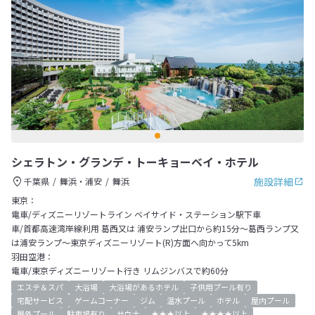
シェラトン・グランデ・トーキョーベイ・ホテル
施設詳細
千葉県
舞浜・浦安
舞浜
東京：
電車/ディズニーリゾートライン ベイサイド・ステーション駅下車
車/首都高速湾岸線利用 葛西又は 浦安ランプ出口から約15分～葛西ランプ又
は浦安ランプ～東京ディズニーリゾート(R)方面へ向かって5km
羽田空港：
電車/東京ディズニーリゾート行き リムジンバスで約60分
エステ＆スパ
大浴場
大浴場があるホテル
子供用プール有り
宅配サービス
ゲームコーナー
ジム
温水プール
ホテル
屋内プール
屋外プール
駐車場有り
サウナ
★★★以上
★★★★以上