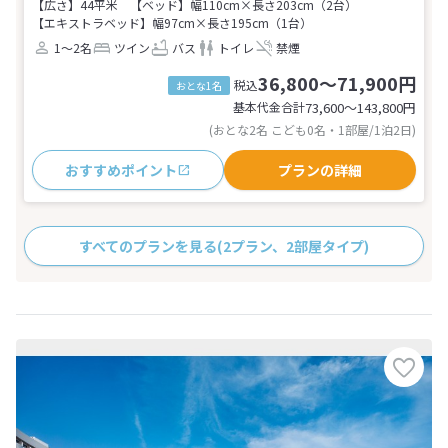
【広さ】44平米
【ベッド】幅110cm×長さ203cm（2台）
【エキストラベッド】幅97cm×長さ195cm（1台）
1～2名
ツイン
バス
トイレ
禁煙
36,800～71,900円
税込
おとな1名
基本代金合計
73,600〜143,800
円
(おとな2名 こども0名・1部屋/1泊2日)
おすすめポイント
プランの詳細
すべてのプランを見る
(2プラン、2部屋タイプ)