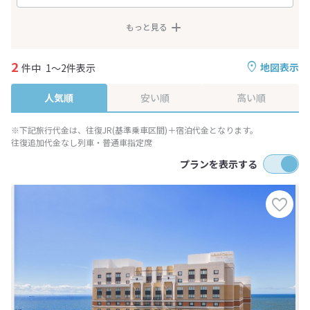
もっと見る
2
地図表示
件中
1～2件表示
人気順
安い順
高い順
※下記旅行代金は、往復JR(基準乗車区間)＋宿泊代金となります。
往復追加代金なし列車・普通車指定席
プランを表示する