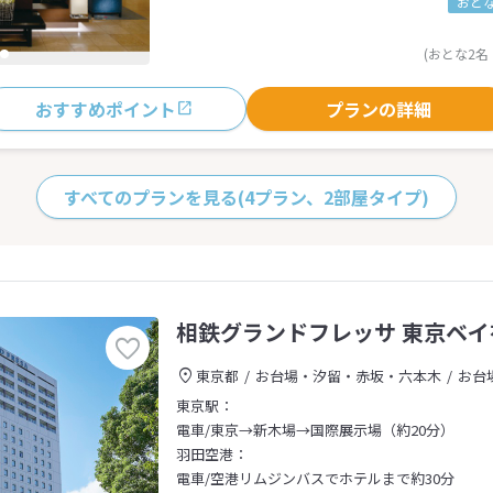
おとな
(おとな2名
おすすめポイント
プランの詳細
すべてのプランを見る
(4プラン、2部屋タイプ)
相鉄グランドフレッサ 東京ベイ
東京都
お台場・汐留・赤坂・六本木
お台
東京駅：
電車/東京→新木場→国際展示場（約20分）
羽田空港：
電車/空港リムジンバスでホテルまで約30分