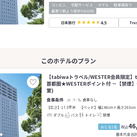
コンビニ
宅配サービス
ホテル
駐車場有り
最寄り駅より徒歩5分以内
4.5
日本旅行
Tru
【tabiwaトラベル/WESTER会員限定】t
首都圏★WESTERポイント付 －【禁煙】
室)
食事なし
【広さ】17.3平米
【ベッド】幅140cm×長さ203cm
ダブル
バス
トイレ
禁煙
46
おとな1名
税込
基本代金合