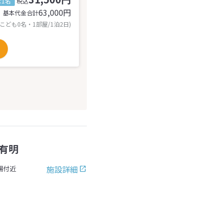
1名
税込
63,000
円
基本代金合計
 こども0名・1部屋/1泊2日)
有明
施設詳細
場付近