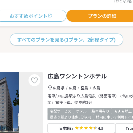
(おとな2名
おすすめポイント
プランの詳細
すべてのプランを見る
(1プラン、2部屋タイプ)
広島ワシントンホテル
広島県
広島・宮島
広島
電車/JR広島駅より広島電鉄（路面電車）で約10
堀」電停下車、徒歩約3分
宅配サービス
ホテル
駐車場有り
★★★以上
最寄り駅より徒歩5分以内
館内に車いす利用トイ
4.5
日本旅行
Tru