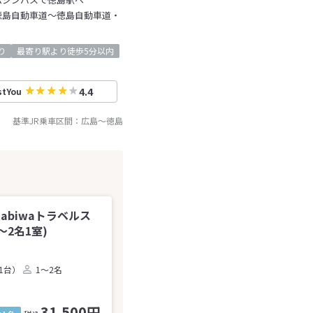
徳島自動車道～徳島自動車道・
り
最寄り駅より徒歩5分以内
4.4
stYou
基準JR乗車区間：
広島
～
徳島
tabiwaトラベルス
2名1室)
1台）
1～2名
31,500円