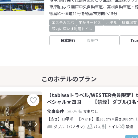
車/岡山より瀬戸中央自動車道、高松自動車道・
徳島IC～国道11号を徳島市方向へ15分
エステ＆スパ
宅配サービス
ホテル
駐車場有
館内に車いす利用トイレ
日本旅行
収集中
Tru
【tabiwaトラベル/WESTER会員限定】
ペシャル★四国 －【禁煙】ダブル(1名～
食事なし
【広さ】18平米
【ベッド】幅160cm×長さ200cm（
ダブル（パノラマ）
バス
トイレ
禁煙