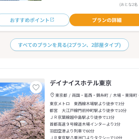
(おとな2名
おすすめポイント
プランの詳細
すべてのプランを見る
(2プラン、2部屋タイプ)
デイナイスホテル東京
東京都
両国・葛西・錦糸町
木場・東陽町
東京メトロ 東西線木場駅より徒歩で3分
都営 大江戸線門前仲町駅より徒歩で10分
ＪＲ京葉線越中島駅より徒歩で13分
首都高速９号線道木場インターより3分
羽田空港より列車で60分
ＪＲ東京駅八重洲口よりタクシーで10分