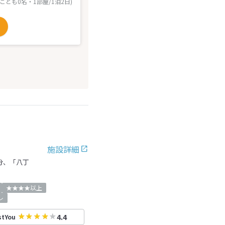
 こども0名・1部屋/1泊2日)
施設詳細
分、「八丁
★★★★以上
レ
4.4
stYou