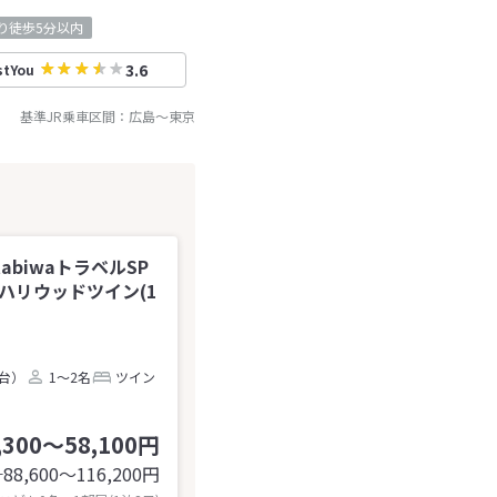
り徒歩5分以内
3.6
stYou
基準JR乗車区間：
広島
～
東京
abiwaトラベルSP
】ハリウッドツイン(1
2台）
1～2名
ツイン
,300～58,100円
88,600〜116,200
円
計