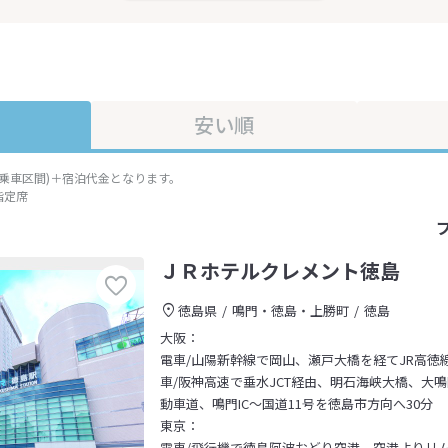
安い順
準乗車区間)＋宿泊代金となります。
指定席
ＪＲホテルクレメント徳島
徳島県
鳴門・徳島・上勝町
徳島
大阪：
電車/山陽新幹線で岡山、瀬戸大橋を経てJR高徳
車/阪神高速で垂水JCT経由、明石海峡大橋、大
動車道、鳴門IC～国道11号を徳島市方向へ30分
東京：
電車/飛行機で徳島阿波おどり空港、空港よりリ