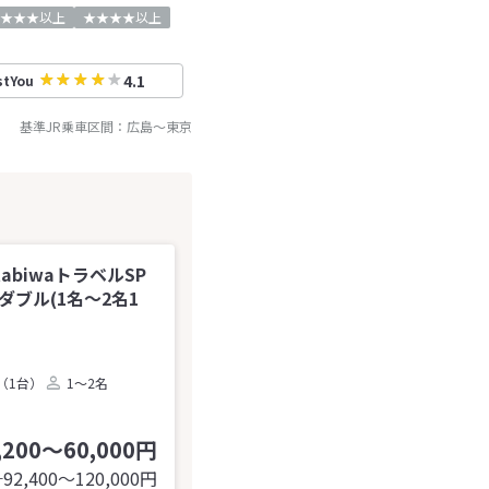
★★★以上
★★★★以上
4.1
stYou
基準JR乗車区間：
広島
～
東京
abiwaトラベルSP
ダブル(1名～2名1
（1台）
1～2名
,200～60,000円
92,400〜120,000
円
計