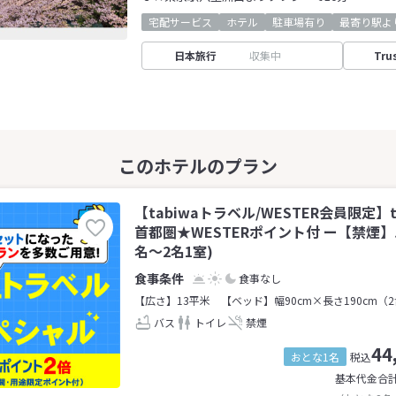
宅配サービス
ホテル
駐車場有り
最寄り駅よ
日本旅行
収集中
Tru
【tabiwaトラベル/WESTER会員限定】t
首都圏★WESTERポイント付 ー【禁煙
名～2名1室)
食事なし
【広さ】13平米
【ベッド】幅90cm×長さ190cm（
バス
トイレ
禁煙
44
おとな1名
税込
基本代金合