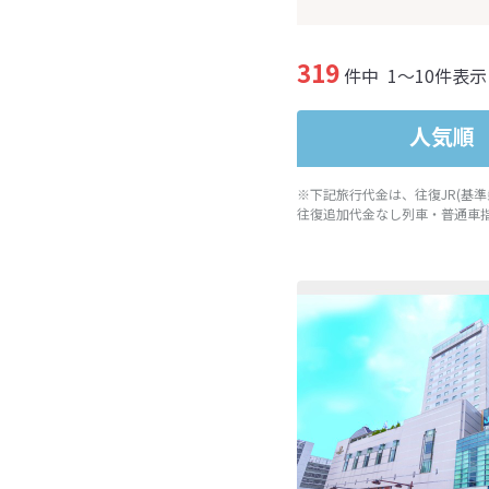
319
件中
1～10件表示
人気順
※下記旅行代金は、往復JR(基
往復追加代金なし列車・普通車