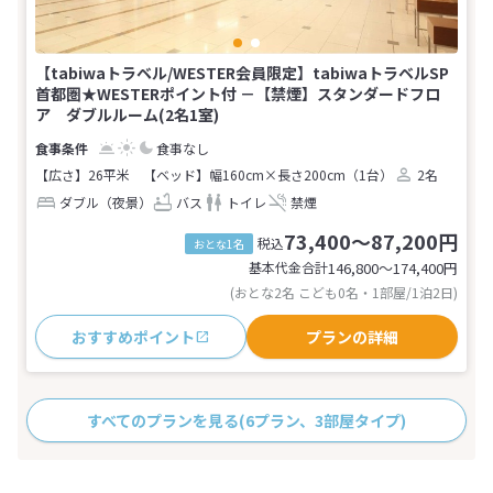
【tabiwaトラベル/WESTER会員限定】tabiwaトラベルSP
首都圏★WESTERポイント付 －【禁煙】スタンダードフロ
ア ダブルルーム(2名1室)
食事なし
【広さ】26平米
【ベッド】幅160cm×長さ200cm（1台）
2名
ダブル（夜景）
バス
トイレ
禁煙
73,400～87,200円
税込
おとな1名
基本代金合計
146,800〜174,400
円
(おとな2名 こども0名・1部屋/1泊2日)
おすすめポイント
プランの詳細
すべてのプランを見る
(6プラン、3部屋タイプ)