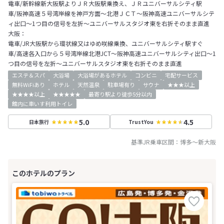
電車/新幹線新大阪駅よりＪＲ大阪駅乗換え、ＪＲユニバーサルシティ駅
車/阪神高速５号湾岸線を神戸方面～北港ＪＣＴ～阪神高速ユニバーサルシテ
ィ出口～1つ目の信号を左折～ユニバーサルスタジオ東を右折そのまま直進
大阪：
電車/JR大阪駅から環状線又はゆめ咲線乗換、ユニバーサルシティ駅すぐ
車/高速各入口から５号湾岸線北港JCT～阪神高速ユニバーサルシティ出口～1
つ目の信号を左折～ユニバーサルスタジオ東を右折そのまま直進
エステ＆スパ
大浴場
大浴場があるホテル
コンビニ
宅配サービス
無料WiFiあり
ホテル
天然温泉
駐車場有り
サウナ
★★★以上
★★★★以上
★★★★★
最寄り駅より徒歩5分以内
館内に車いす利用トイレ
5.0
4.5
日本旅行
TrustYou
基準JR乗車区間：
博多
～
新大阪