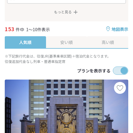
もっと見る
153
地図表示
件中
1～10件表示
人気順
安い順
高い順
※下記旅行代金は、往復JR(基準乗車区間)＋宿泊代金となります。
往復追加代金なし列車・普通車指定席
プランを表示する