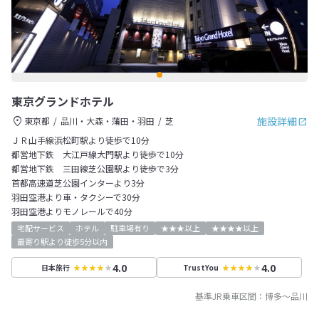
東京グランドホテル
施設詳細
東京都
品川・大森・蒲田・羽田
芝
ＪＲ山手線浜松町駅より徒歩で10分
都営地下鉄 大江戸線大門駅より徒歩で10分
都営地下鉄 三田線芝公園駅より徒歩で3分
首都高速道芝公園インターより3分
羽田空港より車・タクシーで30分
羽田空港よりモノレールで40分
宅配サービス
ホテル
駐車場有り
★★★以上
★★★★以上
最寄り駅より徒歩5分以内
4.0
4.0
日本旅行
TrustYou
基準JR乗車区間：
博多
～
品川