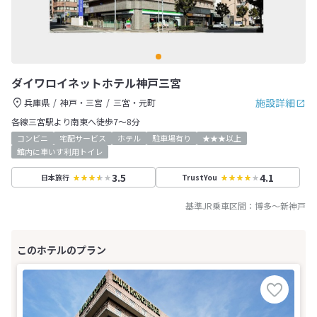
ダイワロイネットホテル神戸三宮
施設詳細
兵庫県
神戸・三宮
三宮・元町
各線三宮駅より南東へ徒歩7～8分
コンビニ
宅配サービス
ホテル
駐車場有り
★★★以上
館内に車いす利用トイレ
3.5
4.1
日本旅行
TrustYou
基準JR乗車区間：
博多
～
新神戸