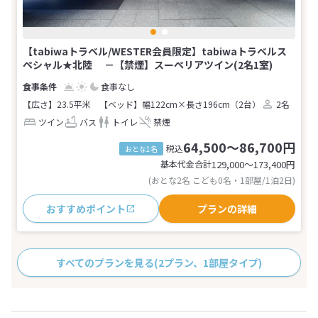
【tabiwaトラベル/WESTER会員限定】tabiwaトラベルス
ペシャル★北陸 －【禁煙】スーペリアツイン(2名1室)
食事なし
【広さ】23.5平米
【ベッド】幅122cm×長さ196cm（2台）
2名
ツイン
バス
トイレ
禁煙
64,500～86,700円
税込
おとな1名
基本代金合計
129,000〜173,400
円
(おとな2名 こども0名・1部屋/1泊2日)
おすすめポイント
プランの詳細
すべてのプランを見る
(2プラン、1部屋タイプ)