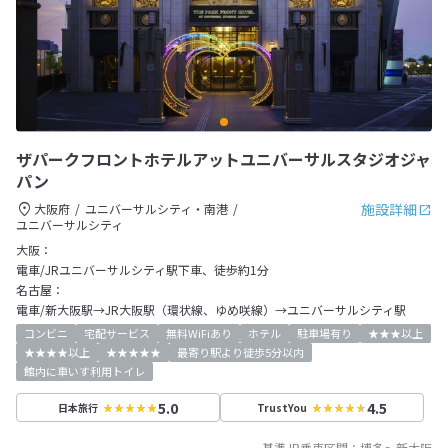
ザパークフロントホテルアットユニバーサルスタジオジャ
パン
施設詳細
大阪府
ユニバーサルシティ・南港
ユニバーサルシティ
大阪：
電車/JRユニバーサルシティ駅下車、徒歩約1分
名古屋：
電車/新大阪駅→JR大阪駅（環状線、ゆめ咲線）→ユニバーサルシティ駅
コンビニ
宅配サービス
無料WiFiあり
ホテル
駐車場有り
★★★以上
★★★★以上
★★★★★
最寄り駅より徒歩5分以内
館内に車いす利用トイレ
5.0
4.5
日本旅行
TrustYou
基準JR乗車区間：
博多
～
新大阪