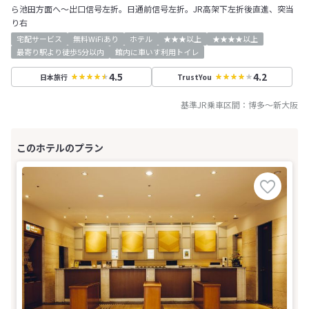
ら池田方面へ～出口信号左折。日通前信号左折。JR高架下左折後直進、突当
り右
宅配サービス
無料WiFiあり
ホテル
★★★以上
★★★★以上
最寄り駅より徒歩5分以内
館内に車いす利用トイレ
4.5
4.2
日本旅行
TrustYou
基準JR乗車区間：
博多
～
新大阪