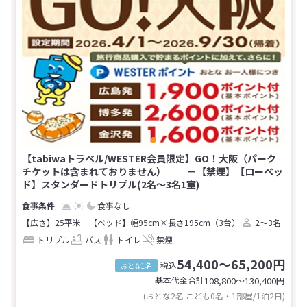
【tabiwaトラベル/WESTER会員限定】GO！大阪（パーク
チケットは含まれておりません） －【禁煙】【ローベッ
ド】スタンダードトリプル(2名～3名1室)
食事なし
【広さ】25平米
【ベッド】幅95cm×長さ195cm（3台）
2～3名
トリプル
バス
トイレ
禁煙
54,400～65,200円
税込
おとな1名
基本代金合計
108,800〜130,400
円
(おとな2名 こども0名・1部屋/1泊2日)