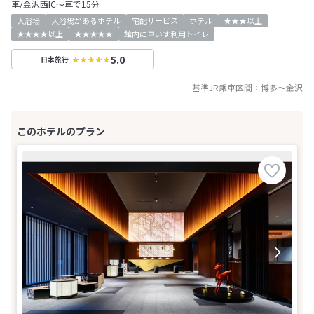
車/金沢西IC～車で15分
大浴場
大浴場があるホテル
宅配サービス
ホテル
★★★以上
★★★★以上
★★★★★
館内に車いす利用トイレ
5.0
日本旅行
基準JR乗車区間：
博多
～
金沢