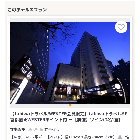
【tabiwaトラベル/WESTER会員限定】tabiwaトラベルSP
首都圏★WESTERポイント付 －【禁煙】ツイン(2名1室)
食事なし
【広さ】24.67平米
【ベッド】幅110cm×長さ200cm（2台）
2名