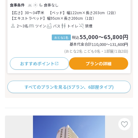
食事なし
【広さ】30～34平米
【ベッド】幅122cm×長さ203cm（2台）
【エキストラベッド】幅95cm×長さ200cm（1台）
2～3名
ツイン
バス
トイレ
禁煙
55,000～65,800円
税込
おとな1名
基本代金合計
110,000〜131,600
円
(おとな2名 こども0名・1部屋/1泊2日)
おすすめポイント
プランの詳細
すべてのプランを見る
(5プラン、6部屋タイプ)