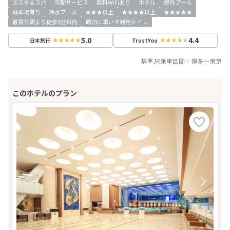
エステ＆スパ
宅配サービス
無料WiFiあり
ホテル
屋外プール
駐車場有り
冷水プール
★★★以上
★★★★以上
★★★★★
最寄り駅より徒歩5分以内
館内に車いす利用トイレ
5.0
4.4
日本旅行
TrustYou
基準JR乗車区間：
博多
～
東京