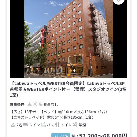
【tabiwaトラベル/WESTER会員限定】tabiwaトラベルSP
首都圏★WESTERポイント付 －【禁煙】スタジオツイン(2名
1室)
食事なし
【広さ】13平米
【ベッド】幅110cm×長さ196cm（1台）
【エキストラベッド】幅90cm×長さ185cm（1台）
2名
ツイン
バス
トイレ
禁煙
52,200～66,000円
税込
おとな1名