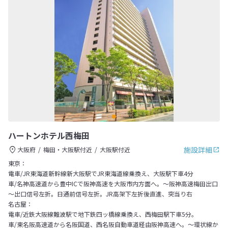
ハートンホテル西梅田
施設詳細
大阪府
梅田・大阪駅付近
大阪駅付近
東京：
電車/JR東海道新幹線新大阪駅でJR東海道線乗換え、大阪駅下車4分
車/名神高速道から豊中ICで阪神高速を大阪市内方面へ。～阪神高速梅田出口
～出口信号左折。日通前信号左折。JR高架下左折後直進、突当り右
名古屋：
電車/近鉄大阪線難波駅で地下鉄四ッ橋線乗換え、西梅田駅下車5分。
車/東名阪高速道から名阪国道、西名阪自動車道経由阪神高速へ。～環状線か