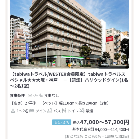
【tabiwaトラベル/WESTER会員限定】tabiwaトラベルス
ペシャル★★大阪・神戸 －【禁煙】ハリウッドツイン(1名
～2名1室)
食事なし
【広さ】27平米
【ベッド】幅110cm×長さ200cm（2台）
1～2名
ツイン
バス
トイレ
禁煙
47,000～57,200円
税込
おとな1名
基本代金合計
94,000〜114,400
円
(おとな2名 こども0名・1部屋/1泊2日)