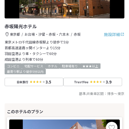
赤坂陽光ホテル
施設詳細
東京都
お台場・汐留・赤坂・六本木
赤坂
東京メトロ千代田線赤坂駅より徒歩で5分
首都高速道霞ヶ関インターより15分
羽田空港より車・タクシーで60分
成田空港より列車で60分
コンビニ
宅配サービス
ホテル
駐車場有り
★★★以上
最寄り駅より徒歩5分以内
3.5
3.9
日本旅行
TrustYou
基準JR乗車区間：
博多
～
東京