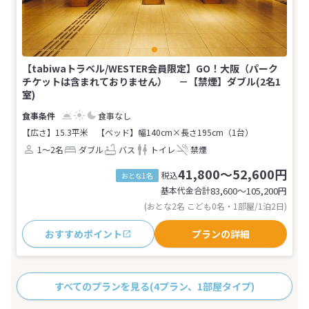
【tabiwaトラベル/WESTER会員限定】GO！大阪（パーク
チケットは含まれておりません） －【禁煙】ダブル(2名1
室)
食事なし
【広さ】15.3平米
【ベッド】幅140cm×長さ195cm（1台）
1～2名
ダブル
バス
トイレ
禁煙
41,800～52,600円
税込
おとな1名
基本代金合計
83,600〜105,200
円
(おとな2名 こども0名・1部屋/1泊2日)
おすすめポイント
プランの詳細
すべてのプランを見る
(4プラン、1部屋タイプ)