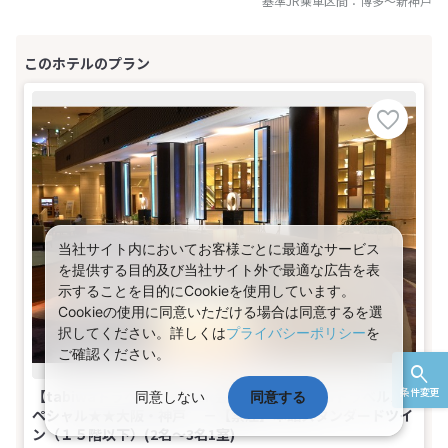
基準JR乗車区間：
博多
～
新神戸
当社サイト内においてお客様ごとに最適なサービス
を提供する目的及び当社サイト外で最適な広告を表
示することを目的にCookieを使用しています。
Cookieの使用に同意いただける場合は同意するを選
択してください。詳しくは
プライバシーポリシー
を
ご確認ください。
条件変更
【tabiwaトラベル/WESTER会員限定】tabiwaトラベルス
同意しない
同意する
ペシャル★★大阪・神戸 －【禁煙】本館スタンダードツイ
ン（１５階以下）(2名～3名1室)