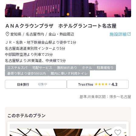
ＡＮＡクラウンプラザ ホテルグランコート名古屋
施設詳細
愛知県
名古屋市内
金山・熱田周辺
ＪＲ・名鉄・地下鉄線金山駅より徒歩で1分
名古屋高速道東別院インターより5分
中部国際空港より列車で25分
名古屋駅よりJR東海道、中央線で5分
エステ＆スパ
宅配サービス
無料WiFiあり
ホテル
駐車場有り
最寄り駅より徒歩5分以内
館内に車いす利用トイレ
4.3
収集中
日本旅行
TrustYou
基準JR乗車区間：
博多
～
名古屋