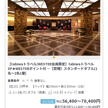
【tabiwaトラベル/WESTER会員限定】tabiwaトラベル
SP★WESTERポイント付 －【禁煙】スタンダードダブル(1
名～2名1室)
食事なし
【広さ】24平米
【ベッド】幅150cm×長さ203cm（1台）
1～2名
ダブル（夜景）
バス
トイレ
禁煙
56,400～70,400円
税込
おとな1名
基本代金合計
112,800〜140,800
円