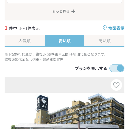
もっと見る
1
地図表示
件中
1～1件表示
人気順
安い順
高い順
※下記旅行代金は、往復JR(基準乗車区間)＋宿泊代金となります。
往復追加代金なし列車・普通車指定席
プランを表示する