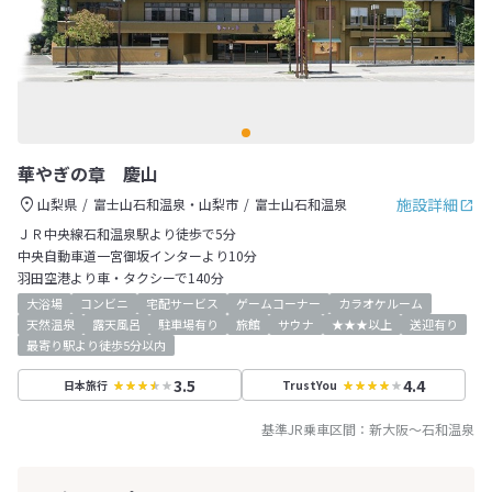
華やぎの章 慶山
施設詳細
山梨県
富士山石和温泉・山梨市
富士山石和温泉
ＪＲ中央線石和温泉駅より徒歩で5分
中央自動車道一宮御坂インターより10分
羽田空港より車・タクシーで140分
大浴場
コンビニ
宅配サービス
ゲームコーナー
カラオケルーム
天然温泉
露天風呂
駐車場有り
旅館
サウナ
★★★以上
送迎有り
最寄り駅より徒歩5分以内
3.5
4.4
日本旅行
TrustYou
基準JR乗車区間：
新大阪
～
石和温泉