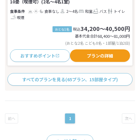
10畳（喫煙可）(2名～4名1室)
食事なし
2～4名
和室
バス
トイレ
喫煙
34,200～40,500円
税込
おとな1名
基本代金合計
68,400〜81,000
円
(おとな2名 こども0名・1部屋/1泊2日)
おすすめポイント
プランの詳細
すべてのプランを見る
(65プラン、15部屋タイプ)
1