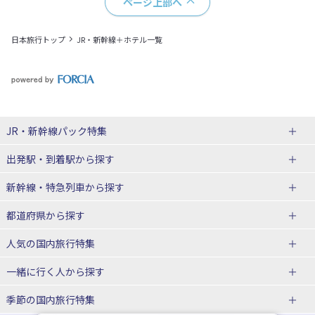
ページ上部へ
日本旅行トップ
JR・新幹線＋ホテル一覧
JR・新幹線パック
特集
出発駅・到着駅
から探す
JR・新幹線＋ホテルパック
日帰り JR・新幹線 パック
新幹線・特急列車
から探す
出張パック
秋田⇔東京 新幹線パック
山形⇔東京 新幹線パック
都道府県から探す
仙台→東京 新幹線パック
新潟→東京 新幹線パック
北海道新幹線 旅行
東北新幹線 旅行
人気の国内旅行特集
富山⇔東京 新幹線パック
東京→青森 新幹線パック
山形新幹線 旅行
秋田新幹線 旅行
一緒に行く人
から探す
東京→仙台 新幹線パック
東京 新幹線パック
東海道新幹線 旅行
北陸新幹線 旅行
北海道旅行・ツアー
東京ディズニーリゾート®への旅
ユニバーサル・スタジオ・ジャパ
ンへの旅
季節の国内旅行特集
東京→金沢 新幹線パック
東京→新潟 新幹線パック
上越新幹線 旅行
山陽新幹線 旅行
東北
一人旅 国内版
家族・子連れ旅行 国内版
温泉旅行
日帰り旅行