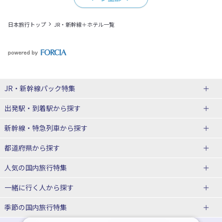
日本旅行トップ
JR・新幹線＋ホテル一覧
JR・新幹線パック
特集
出発駅・到着駅
から探す
JR・新幹線＋ホテルパック
日帰り JR・新幹線 パック
新幹線・特急列車
から探す
出張パック
秋田⇔東京 新幹線パック
山形⇔東京 新幹線パック
都道府県から探す
仙台→東京 新幹線パック
新潟→東京 新幹線パック
北海道新幹線 旅行
東北新幹線 旅行
人気の国内旅行特集
富山⇔東京 新幹線パック
東京→青森 新幹線パック
山形新幹線 旅行
秋田新幹線 旅行
一緒に行く人
から探す
東京→仙台 新幹線パック
東京 新幹線パック
東海道新幹線 旅行
北陸新幹線 旅行
北海道旅行・ツアー
東京ディズニーリゾート®への旅
ユニバーサル・スタジオ・ジャパ
ンへの旅
季節の国内旅行特集
東京→金沢 新幹線パック
東京→新潟 新幹線パック
上越新幹線 旅行
山陽新幹線 旅行
東北
一人旅 国内版
家族・子連れ旅行 国内版
温泉旅行
日帰り旅行