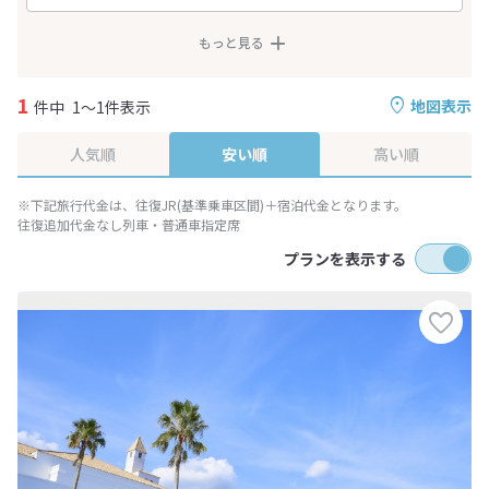
もっと見る
1
地図表示
件中
1～1件表示
人気順
安い順
高い順
※下記旅行代金は、往復JR(基準乗車区間)＋宿泊代金となります。
往復追加代金なし列車・普通車指定席
プランを表示する