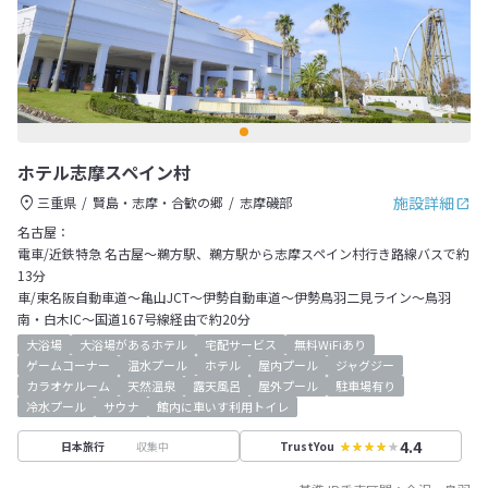
ホテル志摩スペイン村
施設詳細
三重県
賢島・志摩・合歓の郷
志摩磯部
名古屋：
電車/近鉄特急 名古屋～鵜方駅、鵜方駅から志摩スペイン村行き路線バスで約
13分
車/東名阪自動車道～亀山JCT～伊勢自動車道～伊勢鳥羽二見ライン～鳥羽
南・白木IC～国道167号線経由で約20分
大浴場
大浴場があるホテル
宅配サービス
無料WiFiあり
ゲームコーナー
温水プール
ホテル
屋内プール
ジャグジー
カラオケルーム
天然温泉
露天風呂
屋外プール
駐車場有り
冷水プール
サウナ
館内に車いす利用トイレ
4.4
収集中
日本旅行
TrustYou