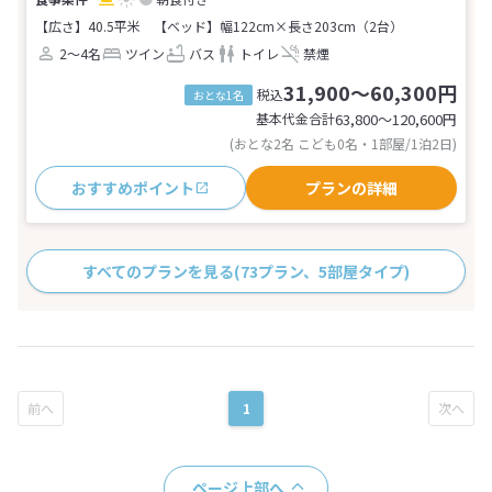
【広さ】40.5平米
【ベッド】幅122cm×長さ203cm（2台）
2～4名
ツイン
バス
トイレ
禁煙
31,900～60,300円
税込
おとな1名
基本代金合計
63,800〜120,600
円
(おとな2名 こども0名・1部屋/1泊2日)
おすすめポイント
プランの詳細
すべてのプランを見る
(73プラン、5部屋タイプ)
1
ページ上部へ