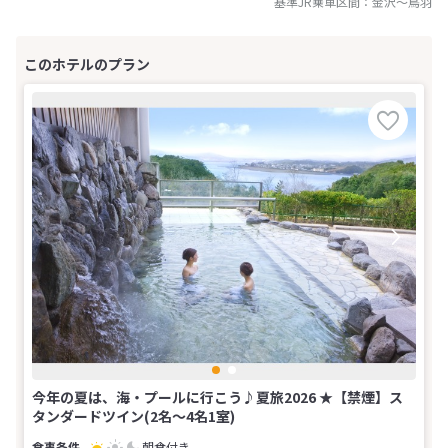
基準JR乗車区間：
金沢
～
鳥羽
今年の夏は、海・プールに行こう♪夏旅2026 ★【禁煙】ス
タンダードツイン(2名～4名1室)
朝食付き