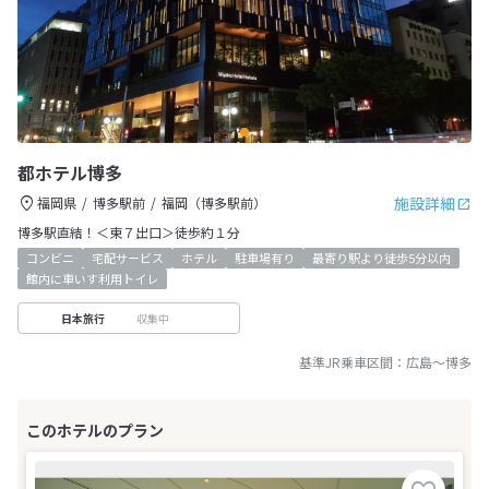
都ホテル博多
施設詳細
福岡県
博多駅前
福岡（博多駅前）
博多駅直結！＜東７出口＞徒歩約１分
コンビニ
宅配サービス
ホテル
駐車場有り
最寄り駅より徒歩5分以内
館内に車いす利用トイレ
収集中
日本旅行
基準JR乗車区間：
広島
～
博多