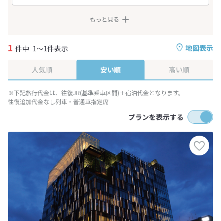
もっと見る
1
地図表示
件中
1～1件表示
人気順
安い順
高い順
※下記旅行代金は、往復JR(基準乗車区間)＋宿泊代金となります。
往復追加代金なし列車・普通車指定席
プランを表示する