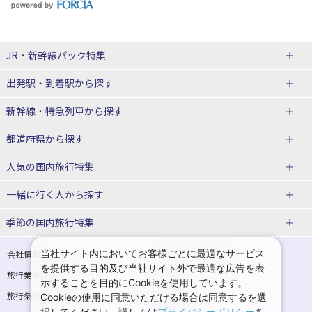
JR・新幹線パック
特集
出発駅・到着駅
から探す
JR・新幹線＋ホテルパック
日帰り JR・新幹線 パック
新幹線・特急列車
から探す
出張パック
秋田⇔東京 新幹線パック
山形⇔東京 新幹線パック
都道府県から探す
仙台→東京 新幹線パック
新潟→東京 新幹線パック
北海道新幹線 旅行
東北新幹線 旅行
人気の国内旅行特集
富山⇔東京 新幹線パック
東京→青森 新幹線パック
山形新幹線 旅行
秋田新幹線 旅行
一緒に行く人
から探す
東京→仙台 新幹線パック
東京 新幹線パック
東海道新幹線 旅行
北陸新幹線 旅行
北海道旅行・ツアー
東京ディズニーリゾート®への旅
ユニバーサル・スタジオ・ジャパ
ンへの旅
季節の国内旅行特集
東京→金沢 新幹線パック
東京→新潟 新幹線パック
上越新幹線 旅行
山陽新幹線 旅行
東北
一人旅 国内版
家族・子連れ旅行 国内版
温泉旅行
日帰り旅行
東京⇔軽井沢 新幹線パック
東京→長野 新幹線パック
九州新幹線 旅行
西九州新幹線 旅行
青森旅行・ツアー
岩手旅行・ツアー
カップル・夫婦旅行 国内版
女子旅 国内版
桜・お花見特集
ゴールデンウィーク（GW）の国内
当社サイト内においてお客様ごとに最適なサービス
会社情報
プライバシーポリシー
旅行
を提供する目的及び当社サイト外で最適な広告を表
旅行業登録票・約款
規約集
東京→名古屋 新幹線パック
東京→京都 新幹線パック
特急サンダーバード 旅行
宮城旅行・ツアー
秋田旅行・ツアー
卒業旅行・学生旅行 国内版
示することを目的にCookieを使用しています。
夏休み・お盆の国内旅行
7月の国内旅行
旅行条件書
商標について
Cookieの使用に同意いただける場合は同意するを選
東京→大阪（新大阪） 新幹線パッ
東京→神戸（新神戸） 新幹線パッ
山形旅行・ツアー
福島旅行・ツアー
択してください。詳しくは
プライバシーポリシー
を