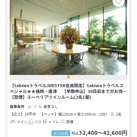
【tabiwaトラベル/WESTER会員限定】tabiwaトラベルス
ペシャル★★福岡・唐津 【早期申込】30日前までがお得－
【禁煙】スーペリアツインルーム(2名1室)
食事なし
【広さ】30平米
【ベッド】幅120cm×長さ200cm（2台）
2名
ツイン
バス
トイレ
禁煙
32,400～42,600円
税込
おとな1名