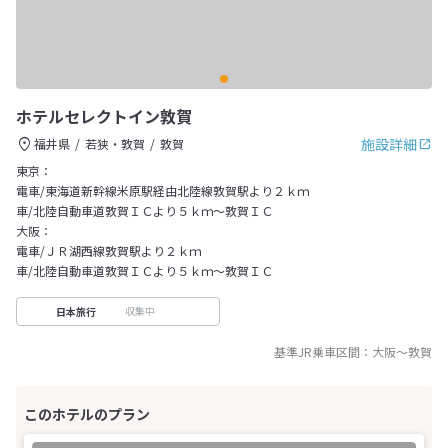
ホテルセレクトイン敦賀
施設詳細
福井県
若狭・敦賀
敦賀
東京：
電車/東海道新幹線米原駅経由北陸線敦賀駅より２ｋｍ
車/北陸自動車道敦賀ＩＣより５ｋｍ～敦賀ＩＣ
大阪：
電車/ＪＲ湖西線敦賀駅より２ｋｍ
車/北陸自動車道敦賀ＩＣより５ｋｍ～敦賀ＩＣ
収集中
日本旅行
基準JR乗車区間：
大阪
～
敦賀