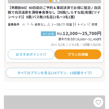
【早期割60】60日前のご予約＆事前決済でお得に宿泊♪白浜
館で白浜温泉を満喫◆食事なし【別館/しらすな庭/和室(ツイ
ンベッド)】8畳/バス無/3名迄(1名～3名1室)
食事なし
1～3名
和室
トイレ
禁煙
12,300～25,700円
税込
おとな1名
基本代金合計
24,600〜51,400
円
(おとな2名 こども0名・1部屋/1泊2日)
おすすめポイント
プランの詳細
すべてのプランを見る
(19プラン、18部屋タイプ)