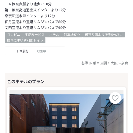
ＪＲ線奈良駅より徒歩で10分
第二阪奈高速道宝来インターより12分
京奈和道木津インターより12分
伊丹空港より空港リムジンバスで80分
関西空港より空港リムジンバスで90分
コンビニ
宅配サービス
ホテル
駐車場有り
最寄り駅より徒歩5分以内
館内に車いす利用トイレ
収集中
日本旅行
基準JR乗車区間：
大阪
～
奈良