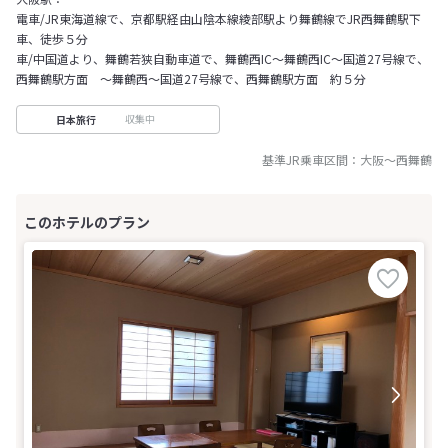
電車/JR東海道線で、京都駅経由山陰本線綾部駅より舞鶴線でJR西舞鶴駅下
車、徒歩５分
車/中国道より、舞鶴若狭自動車道で、舞鶴西IC～舞鶴西IC～国道27号線で、
西舞鶴駅方面 ～舞鶴西～国道27号線で、西舞鶴駅方面 約５分
収集中
日本旅行
基準JR乗車区間：
大阪
～
西舞鶴