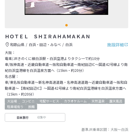
ＨＯＴＥＬ ＳＨＩＲＡＨＡＭＡＫＡＮ
施設詳細
和歌山県
白浜・田辺・みなべ
白浜
大阪：
電車/JRきのくに線白浜駅・白浜空港よりタクシーで約10分
車/阪神高速・近畿自動車道～阪和自動車道～南紀田辺IC～国道42号線より南
紀白浜空港線を白浜温泉方面へ（15km・約20分）
名古屋：
車/東名阪自動車道～新名神高速道路・名神高速道路～近畿自動車道～阪和自
動車道～【南紀田辺IC】～国道42号線より南紀白浜空港線を白浜温泉方面へ
（15km・約20分）
大浴場
コンビニ
宅配サービス
カラオケルーム
天然温泉
露天風呂
駐車場有り
旅館
収集中
日本旅行
基準JR乗車区間：
大阪
～
白浜