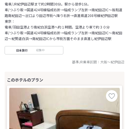
電車/JR紀伊田辺駅まで約2時間30分。駅から徒歩1分。
車/つぶり坂→国道424号線稲成右折→稲成ランプ左折→南紀田辺IC～阪和道
路南紀田辺～出口より田辺市街へ降り右折→直進県道208号線紀伊田辺駅
東京：
電車/羽田空港より南紀白浜空港へ約１時間。空港より車で約３０分
車/つぶり坂→国道424号線稲成右折→稲成ランプ左折→南紀田辺IC～南紀田
辺～紀勢道白浜→南紀田辺ICから市街方面そのまま直進し紀伊田辺駅
収集中
日本旅行
基準JR乗車区間：
大阪
～
紀伊田辺