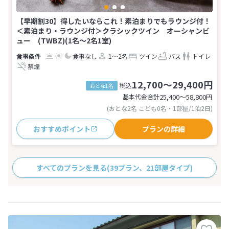
【早期割30】得したいならこれ！素泊まりでもラウンジ付！
＜素泊まり・ラウンジ付＞クラシックツイン オーシャンビ
ュー (TWBZ)(1名～2名1室)
食事なし
1～2名
ツイン
バス
トイレ
禁煙
12,700～29,400円
税込
おとな1名
基本代金合計
25,400〜58,800
円
(おとな2名 こども0名・1部屋/1泊2日)
おすすめポイント
プランの詳細
すべてのプランを見る
(39プラン、21部屋タイプ)