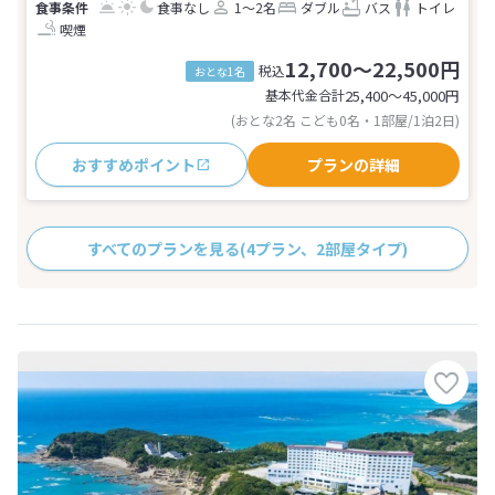
食事なし
1～2名
ダブル
バス
トイレ
喫煙
12,700～22,500円
税込
おとな1名
基本代金合計
25,400〜45,000
円
(おとな2名 こども0名・1部屋/1泊2日)
おすすめポイント
プランの詳細
すべてのプランを見る
(4プラン、2部屋タイプ)