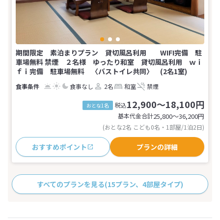
期間限定 素泊まりプラン 貸切風呂利用 WIFI完備 駐
車場無料 禁煙 ２名様 ゆったり和室 貸切風呂利用 ｗｉ
ｆｉ完備 駐車場無料 〈バストイレ共同〉 (2名1室)
食事なし
2名
和室
禁煙
12,900～18,100円
税込
おとな1名
基本代金合計
25,800〜36,200
円
(おとな2名 こども0名・1部屋/1泊2日)
おすすめポイント
プランの詳細
すべてのプランを見る
(15プラン、4部屋タイプ)