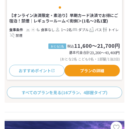
【オンライン決済限定・素泊り】早期カード決済でお得にご
宿泊！禁煙｜レギュラールーム＜街側＞(1名～2名1室)
食事なし
1～2名
ダブル
バス
トイレ
禁煙
11,600～21,700円
税込
おとな1名
基本代金合計
23,200〜43,400
円
(おとな2名 こども0名・1部屋/1泊2日)
おすすめポイント
プランの詳細
すべてのプランを見る
(16プラン、4部屋タイプ)