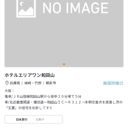
ホテルエリアワン和田山
施設詳細
兵庫県
城崎・竹野
朝来市
大阪：
電車/ＪＲ山陰線和田山駅から徒歩２０分車で５分
車/北近畿豊岡道・播但道～和田山ＩＣ～Ｒ３１２一本柳交差点を直進し次の
「玉置」の信号を右折してすぐ
収集中
日本旅行