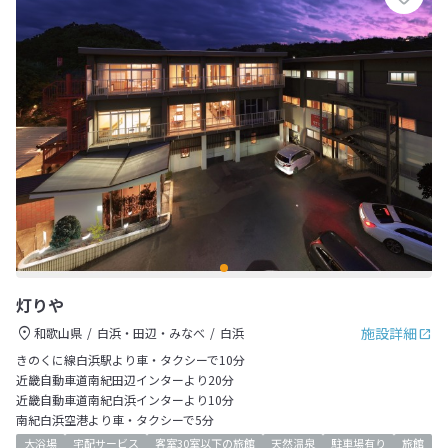
灯りや
施設詳細
和歌山県
白浜・田辺・みなべ
白浜
きのくに線白浜駅より車・タクシーで10分
近畿自動車道南紀田辺インターより20分
近畿自動車道南紀白浜インターより10分
南紀白浜空港より車・タクシーで5分
大浴場
宅配サービス
客室30室以下の旅館
天然温泉
駐車場有り
旅館