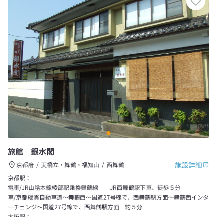
旅館 銀水閣
施設詳細
京都府
天橋立・舞鶴・福知山
西舞鶴
京都駅：
電車/JR山陰本線綾部駅乗換舞鶴線 JR西舞鶴駅下車、徒歩５分
車/京都縦貫自動車道～舞鶴西～国道27号線で、西舞鶴駅方面～舞鶴西インタ
ーチェンジ～国道27号線で、西舞鶴駅方面 約５分
大阪駅：