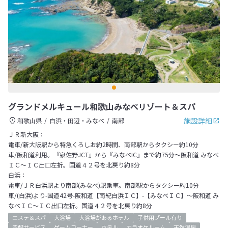
グランドメルキュール和歌山みなべリゾート＆スパ
施設詳細
和歌山県
白浜・田辺・みなべ
南部
ＪＲ新大阪：
電車/新大阪駅から特急くろしお約2時間、南部駅からタクシー約10分
車/阪和道利用。『泉佐野JCT』から『みなべIC』まで約75分～阪和道 みなべ
ＩＣ～ＩＣ出口左折。国道４２号を北戻り約8分
白浜：
電車/ＪＲ白浜駅より南部(みなべ)駅乗車。南部駅からタクシー約10分
車/(白浜)より-国道42号-阪和道【南紀白浜ＩＣ】-【みなべＩＣ】～阪和道 み
なべＩＣ～ＩＣ出口左折。国道４２号を北戻り約8分
エステ＆スパ
大浴場
大浴場があるホテル
子供用プール有り
宅配サービス
ゲームコーナー
ホテル
カラオケルーム
天然温泉