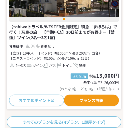
【tabiwaトラベル/WESTER会員限定】特急「まほろば」で
行く！奈良の旅 【早期申込】30日前までがお得♪－【禁
煙】ツイン(2名～3名1室)
食事なし
【広さ】19平米
【ベッド】幅105cm×長さ203cm（2台）
【エキストラベッド】幅105cm×長さ190cm（1台）
2～3名
ツイン
バス
トイレ
禁煙
13,000円
税込
おとな1名
基本代金合計
26,000
円
(おとな2名 こども0名・1部屋/1泊2日)
おすすめポイント
プランの詳細
すべてのプランを見る
(4プラン、1部屋タイプ)