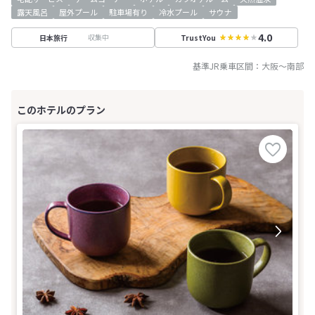
露天風呂
屋外プール
駐車場有り
冷水プール
サウナ
4.0
収集中
日本旅行
TrustYou
基準JR乗車区間：
大阪
～
南部