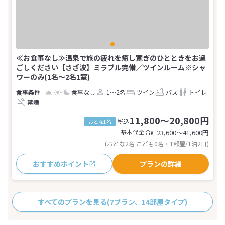
≪お食事なし≫温泉で旅の疲れを癒し寛ぎのひとときをお過
ごしください【さざ波】ミラブル完備／ツインルーム※シャ
ワーのみ(1名～2名1室)
食事なし
1～2名
ツイン
バス
トイレ
禁煙
11,800～20,800円
税込
おとな1名
基本代金合計
23,600〜41,600
円
(おとな2名 こども0名・1部屋/1泊2日)
おすすめポイント
プランの詳細
すべてのプランを見る
(7プラン、14部屋タイプ)