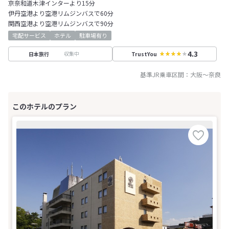
京奈和道木津インターより15分
伊丹空港より空港リムジンバスで60分
関西空港より空港リムジンバスで90分
宅配サービス
ホテル
駐車場有り
4.3
収集中
日本旅行
TrustYou
基準JR乗車区間：
大阪
～
奈良