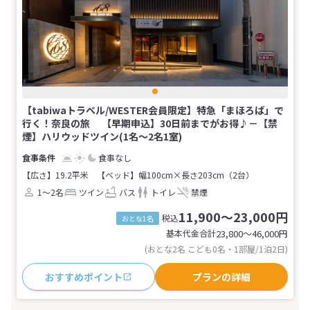
【tabiwaトラベル/WESTER会員限定】特急「まほろば」で
行く！奈良の旅 【早期申込】30日前までがお得♪－【禁
煙】ハリウッドツイン(1名～2名1室)
食事なし
【広さ】19.2平米
【ベッド】幅100cm×長さ203cm（2台）
1～2名
ツイン
バス
トイレ
禁煙
11,900～23,000円
税込
おとな1名
基本代金合計
23,800〜46,000
円
(おとな2名 こども0名・1部屋/1泊2日)
おすすめポイント
プランの詳細