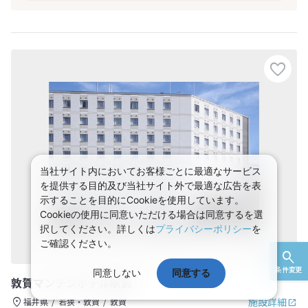
当社サイト内においてお客様ごとに最適なサービス
を提供する目的及び当社サイト外で最適な広告を表
示することを目的にCookieを使用しています。
Cookieの使用に同意いただける場合は同意するを選
択してください。詳しくは
プライバシーポリシー
を
ご確認ください。
条件変更
同意しない
同意する
敦賀マンテンホテル駅前
施設詳細
福井県
若狭・敦賀
敦賀