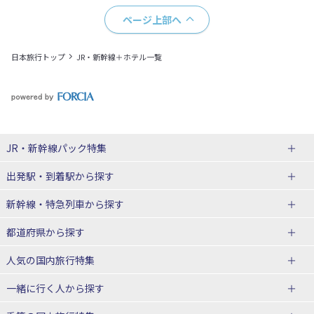
ページ上部へ
日本旅行トップ
JR・新幹線＋ホテル一覧
JR・新幹線パック
特集
出発駅・到着駅
から探す
JR・新幹線＋ホテルパック
日帰り JR・新幹線 パック
新幹線・特急列車
から探す
出張パック
秋田⇔東京 新幹線パック
山形⇔東京 新幹線パック
都道府県から探す
仙台→東京 新幹線パック
新潟→東京 新幹線パック
北海道新幹線 旅行
東北新幹線 旅行
人気の国内旅行特集
富山⇔東京 新幹線パック
東京→青森 新幹線パック
山形新幹線 旅行
秋田新幹線 旅行
一緒に行く人
から探す
東京→仙台 新幹線パック
東京 新幹線パック
東海道新幹線 旅行
北陸新幹線 旅行
北海道旅行・ツアー
東京ディズニーリゾート®への旅
ユニバーサル・スタジオ・ジャパ
ンへの旅