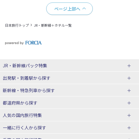
ページ上部へ
日本旅行トップ
JR・新幹線＋ホテル一覧
JR・新幹線パック
特集
出発駅・到着駅
から探す
JR・新幹線＋ホテルパック
日帰り JR・新幹線 パック
新幹線・特急列車
から探す
出張パック
秋田⇔東京 新幹線パック
山形⇔東京 新幹線パック
都道府県から探す
仙台→東京 新幹線パック
新潟→東京 新幹線パック
北海道新幹線 旅行
東北新幹線 旅行
人気の国内旅行特集
富山⇔東京 新幹線パック
東京→青森 新幹線パック
山形新幹線 旅行
秋田新幹線 旅行
一緒に行く人
から探す
東京→仙台 新幹線パック
東京 新幹線パック
東海道新幹線 旅行
北陸新幹線 旅行
北海道旅行・ツアー
東京ディズニーリゾート®への旅
ユニバーサル・スタジオ・ジャパ
ンへの旅