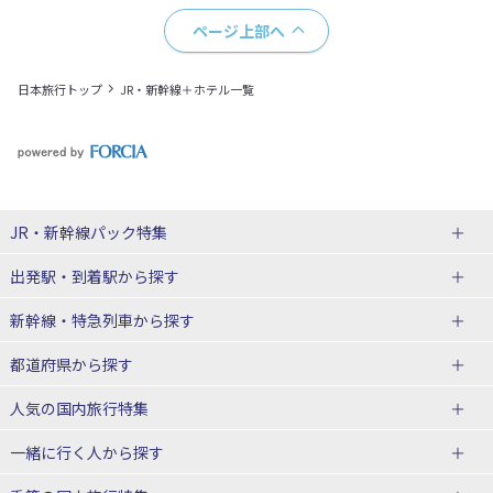
ページ上部へ
日本旅行トップ
JR・新幹線＋ホテル一覧
JR・新幹線パック
特集
出発駅・到着駅
から探す
JR・新幹線＋ホテルパック
日帰り JR・新幹線 パック
新幹線・特急列車
から探す
出張パック
秋田⇔東京 新幹線パック
山形⇔東京 新幹線パック
都道府県から探す
仙台→東京 新幹線パック
新潟→東京 新幹線パック
北海道新幹線 旅行
東北新幹線 旅行
人気の国内旅行特集
富山⇔東京 新幹線パック
東京→青森 新幹線パック
山形新幹線 旅行
秋田新幹線 旅行
一緒に行く人
から探す
東京→仙台 新幹線パック
東京 新幹線パック
東海道新幹線 旅行
北陸新幹線 旅行
北海道旅行・ツアー
東京ディズニーリゾート®への旅
ユニバーサル・スタジオ・ジャパ
ンへの旅