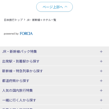
ページ上部へ
日本旅行トップ
JR・新幹線＋ホテル一覧
JR・新幹線パック
特集
出発駅・到着駅
から探す
JR・新幹線＋ホテルパック
日帰り JR・新幹線 パック
新幹線・特急列車
から探す
出張パック
秋田⇔東京 新幹線パック
山形⇔東京 新幹線パック
都道府県から探す
仙台→東京 新幹線パック
新潟→東京 新幹線パック
北海道新幹線 旅行
東北新幹線 旅行
人気の国内旅行特集
富山⇔東京 新幹線パック
東京→青森 新幹線パック
山形新幹線 旅行
秋田新幹線 旅行
一緒に行く人
から探す
東京→仙台 新幹線パック
東京 新幹線パック
東海道新幹線 旅行
北陸新幹線 旅行
北海道旅行・ツアー
東京ディズニーリゾート®への旅
ユニバーサル・スタジオ・ジャパ
ンへの旅