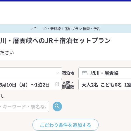
JR・新幹線＋宿泊プラン 検索・予約
川・層雲峡へのJR＋宿泊セットプラン
ださい
宿泊地
人数・
部屋数
なし
こだわり条件を追加する