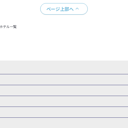
ページ上部へ
＋ホテル一覧
・新幹線 パック
出張パック
新幹線パック
仙台→東京 新幹線パック
新潟→東京 新幹線パック
新幹線パック
東京→仙台 新幹線パック
東京 新幹線パック
東京→
山形新幹線 旅行
秋田新幹線 旅行
東海道新幹線 旅行
北陸新幹線 
 新幹線パック
東京→長野 新幹線パック
東京→名古屋 新幹線パッ
州新幹線 旅行
西九州新幹線 旅行
特急サンダーバード 旅行
森旅行・ツアー
岩手旅行・ツアー
宮城旅行・ツアー
秋田旅行・
新大阪） 新幹線パック
東京→神戸（新神戸） 新幹線パック
東京→
関東
東京旅行・ツアー
神奈川旅行・ツアー
埼玉旅行・ツアー
新幹線パック
東京→福岡（博多） 新幹線パック
新横浜⇔名古屋 新
バーサル・スタジオ・ジャパンへの旅
温泉旅行
日帰り旅行
群馬旅行・ツアー
北陸
富山旅行・ツアー
石川旅行・ツアー