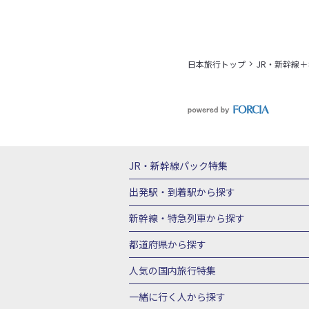
日本旅行トップ
JR・新幹線
JR・新幹線パック
特集
JR・新幹線＋ホテルパック
日帰り JR
出発駅・到着駅
から探す
秋田⇔東京 新幹線パック
山形⇔東京 
新幹線・特急列車
から探す
富山⇔東京 新幹線パック
東京→青森 
北海道新幹線 旅行
東北新幹線 旅行
都道府県から探す
東京→新潟 新幹線パック
東京⇔軽井沢
上越新幹線 旅行
山陽新幹線 旅行
九
北海道旅行・ツアー
東北
青
人気の国内旅行特集
東京→京都 新幹線パック
東京→大阪（
山形旅行・ツアー
福島旅行・ツアー
東京→広島 新幹線パック
東京⇔山口 
東京ディズニーリゾート®への旅
ユニ
一緒に行く人
から探す
茨城旅行・ツアー
栃木旅行・ツアー