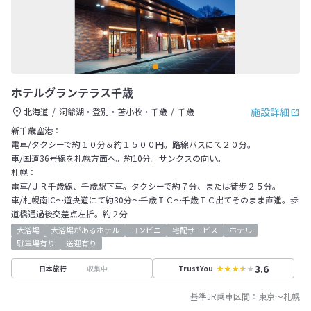
ホテルグランテラス千歳
施設詳細
北海道
洞爺湖・登別・苫小牧・千歳
千歳
新千歳空港：
電車/タクシーで約１０分＆約１５００円。路線バスにて２０分。
車/国道36号線を札幌方面へ。約10分。サンクスの向い。
札幌：
電車/ＪＲ千歳線、千歳駅下車。タクシーで約７分、または徒歩２５分。
車/札幌南IC～道央道にて約30分～千歳ＩＣ～千歳ＩＣ出てそのまま直進。歩
道橋通過後交差点左折。約２分
大浴場
大浴場があるホテル
コンビニ
宅配サービス
ホテル
駐車場有り
送迎有り
3.6
収集中
日本旅行
TrustYou
基準JR乗車区間：
東京
～
札幌