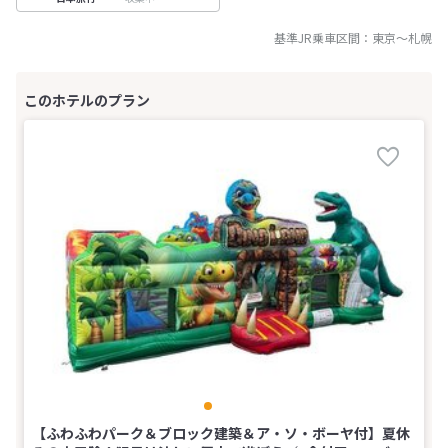
基準JR乗車区間：
東京
～
札幌
【ふわふわパーク＆ブロック建築＆ア・ソ・ボーヤ付】夏休