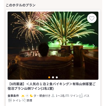
【8月厳選】＜人気の１泊２食バイキング＞有珠山側客室ご
宿泊プラン山側ツイン(2名1室)
夕・朝食付き
1～2名
ツイン
バス
トイレ
禁煙