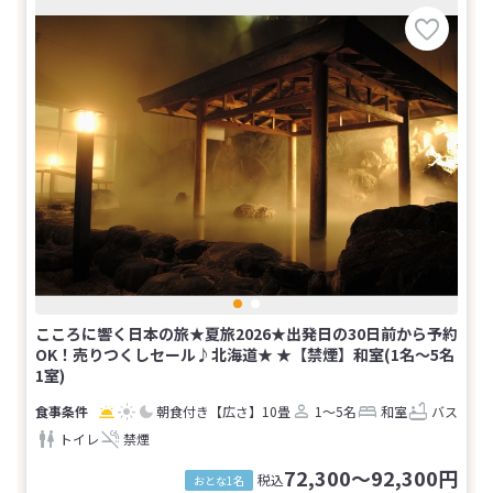
こころに響く日本の旅★夏旅2026★出発日の30日前から予約
OK！売りつくしセール♪北海道★ ★【禁煙】和室(1名～5名
1室)
朝食付き
【広さ】10畳
1～5名
和室
バス
トイレ
禁煙
72,300～92,300円
税込
おとな1名