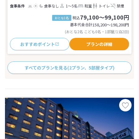
食事なし
1～5名
和室
トイレ
禁煙
79,100～99,100円
税込
おとな1名
基本代金合計
158,200〜198,200
円
(おとな2名 こども0名・1部屋/1泊2日)
おすすめポイント
プランの詳細
すべてのプランを見る
(2プラン、5部屋タイプ)