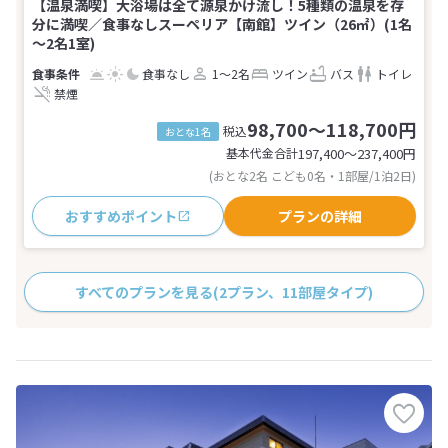
【温泉満喫】大浴場は全て源泉かけ流し！5種類の温泉を存
分に満喫／食事なしスーペリア【南館】ツイン（26㎡）(1名
～2名1室)
食事なし
1～2名
ツイン
バス
トイレ
禁煙
98,700～118,700円
税込
おとな1名
基本代金合計
197,400〜237,400
円
(おとな2名 こども0名・1部屋/1泊2日)
おすすめポイント
プランの詳細
すべてのプランを見る
(2プラン、11部屋タイプ)