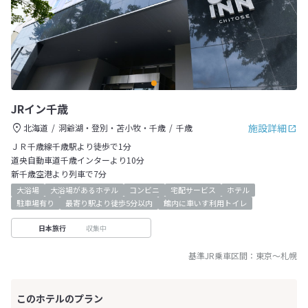
JRイン千歳
施設詳細
北海道
洞爺湖・登別・苫小牧・千歳
千歳
ＪＲ千歳線千歳駅より徒歩で1分
道央自動車道千歳インターより10分
新千歳空港より列車で7分
大浴場
大浴場があるホテル
コンビニ
宅配サービス
ホテル
駐車場有り
最寄り駅より徒歩5分以内
館内に車いす利用トイレ
収集中
日本旅行
基準JR乗車区間：
東京
～
札幌