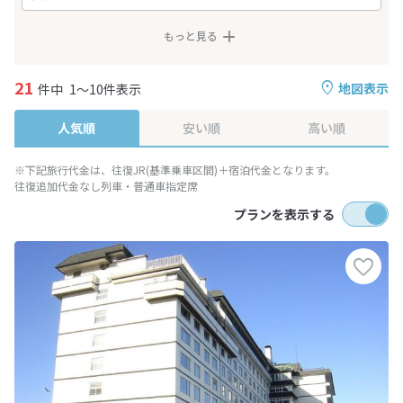
もっと見る
21
地図表示
件中
1～10件表示
人気順
安い順
高い順
※下記旅行代金は、往復JR(基準乗車区間)＋宿泊代金となります。
往復追加代金なし列車・普通車指定席
プランを表示する