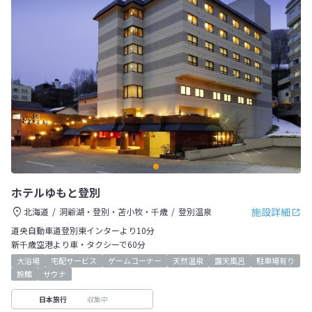
ホテルゆもと登別
施設詳細
北海道
洞爺湖・登別・苫小牧・千歳
登別温泉
道央自動車道登別東インターより10分
新千歳空港より車・タクシーで60分
大浴場
宅配サービス
ゲームコーナー
天然温泉
露天風呂
駐車場有り
旅館
サウナ
収集中
日本旅行