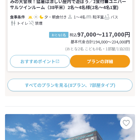
みの大冒険！猛暑は涼しい屋内で遊ぼう／2食付■ユニバー
サルツインルーム（38平米）2名〜4名様(2名～4名1室)
夕・朝食付き
1～4名
和洋室
バス
トイレ
禁煙
97,000～117,000円
税込
おとな1名
基本代金合計
194,000〜234,000
円
(おとな2名 こども0名・1部屋/1泊2日)
おすすめポイント
プランの詳細
すべてのプランを見る
(8プラン、7部屋タイプ)