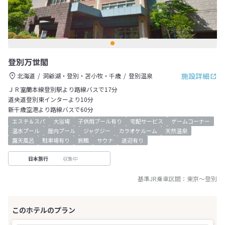
登別万世閣
施設詳細
北海道
洞爺湖・登別・苫小牧・千歳
登別温泉
ＪＲ室蘭本線登別駅より路線バスで17分
道央道登別東インターより10分
新千歳空港より路線バスで60分
エステ＆スパ
大浴場
子供用プール有り
宅配サービス
ゲームコーナー
温水プール
屋内プール
ジャグジー
カラオケルーム
天然温泉
露天風呂
駐車場有り
旅館
サウナ
送迎有り
収集中
日本旅行
基準JR乗車区間：
東京
～
登別