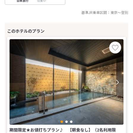
収集中
日本旅行
基準JR乗車区間：
東京
～
登別
期間限定★お値打ちプラン♪ 【朝食なし】（2名利用限