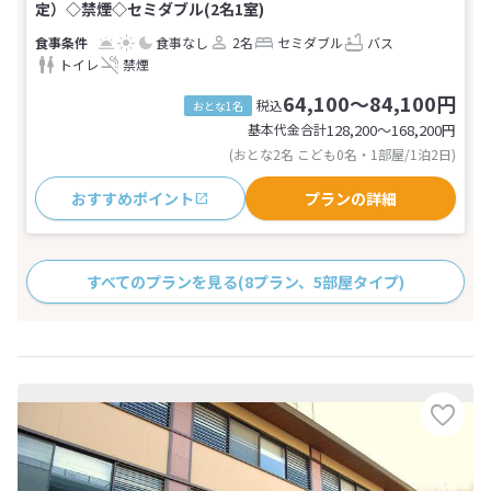
定）◇禁煙◇セミダブル(2名1室)
食事なし
2名
セミダブル
バス
トイレ
禁煙
64,100～84,100円
税込
おとな1名
基本代金合計
128,200〜168,200
円
(おとな2名 こども0名・1部屋/1泊2日)
おすすめポイント
プランの詳細
すべてのプランを見る
(8プラン、5部屋タイプ)