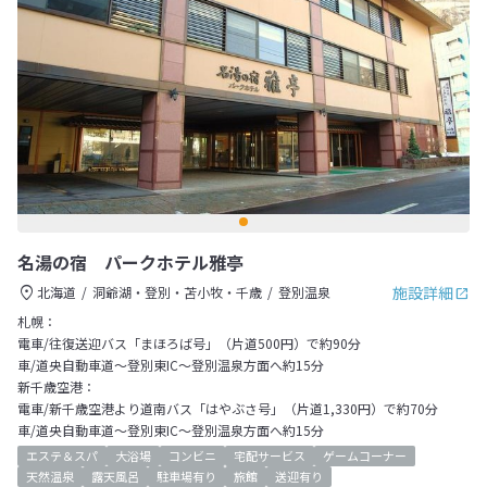
名湯の宿 パークホテル雅亭
施設詳細
北海道
洞爺湖・登別・苫小牧・千歳
登別温泉
札幌：
電車/往復送迎バス「まほろば号」（片道500円）で約90分
車/道央自動車道～登別東IC～登別温泉方面へ約15分
新千歳空港：
電車/新千歳空港より道南バス「はやぶさ号」（片道1,330円）で約70分
車/道央自動車道～登別東IC～登別温泉方面へ約15分
エステ＆スパ
大浴場
コンビニ
宅配サービス
ゲームコーナー
天然温泉
露天風呂
駐車場有り
旅館
送迎有り