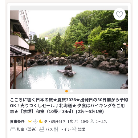
こころに響く日本の旅★夏旅2026★出発日の30日前から予約
OK！売りつくしセール♪北海道★ 夕食はバイキングをご用
意★【禁煙】和室（10畳／34㎡）(2名～5名1室)
夕・朝食付き
【広さ】10畳
2～5名
和室（渓谷）
バス
トイレ
禁煙