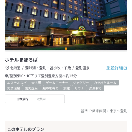
ホテルまほろば
施設詳細
北海道
洞爺湖・登別・苫小牧・千歳
登別温泉
車/登別東IC～IC下りて登別温泉方面へ約15分
エステ＆スパ
大浴場
ゲームコーナー
ジャグジー
カラオケルーム
天然温泉
露天風呂
駐車場有り
旅館
サウナ
送迎有り
収集中
日本旅行
基準JR乗車区間：
東京
～
登別