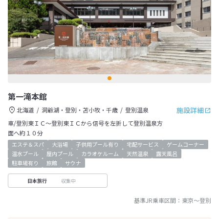
第一滝本館
施設詳細
北海道
洞爺湖・登別・苫小牧・千歳
登別温泉
車/登別東ＩＣ～登別東ＩＣから信号を左折して登別温泉方
面へ約１０分
エステ＆スパ
大浴場
子供用プール有り
宅配サービス
ゲームコーナー
温水プール
屋内プール
カラオケルーム
天然温泉
露天風呂
駐車場有り
旅館
サウナ
収集中
日本旅行
基準JR乗車区間：
東京
～
登別