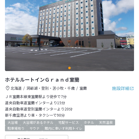
ホテルルートインＧｒａｎｄ室蘭
施設詳細
北海道
洞爺湖・登別・苫小牧・千歳
室蘭
ＪＲ室蘭本線東室蘭駅より徒歩で7分
道央自動車道室蘭インターより15分
道央自動車道登別室蘭インターより20分
新千歳空港より車・タクシーで90分
大浴場
大浴場があるホテル
宅配サービス
ホテル
天然温泉
駐車場有り
サウナ
館内に車いす利用トイレ