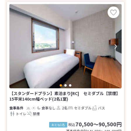
【スタンダードプラン】素泊まり[RC] セミダブル【禁煙】
15平米140cm幅ベッド(2名1室)
食事なし
2名
セミダブル
バス
トイレ
禁煙
70,500～90,500円
税込
おとな1名
基本代金合計