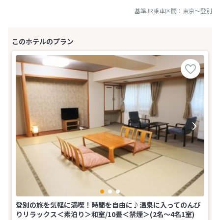
基準JR乗車区間：
東京
～
登別
登別の旅を気軽に満喫！時間を自由に♪温泉に入ってのんび
りリラックス＜素泊り＞和室/10畳＜禁煙＞(2名～4名1室)