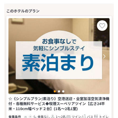
☆《シンプルプラン/素泊り》空港送迎・全室加湿空気清浄機
付・各種無料サービス◆喫煙スーペリアツイン【広さ24平
米・110cm幅ベッド２台】(1名～2名1室)
食事なし
1～2名
ツイン
バス
トイレ