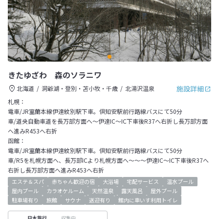
きたゆざわ 森のソラニワ
施設詳細
北海道
洞爺湖・登別・苫小牧・千歳
北湯沢温泉
札幌：
電車/JR室蘭本線伊達紋別駅下車。倶知安駅前行路線バスにて50分
車/道央自動車道を長万部方面へ～伊達IC～IC下車後R37へ右折し長万部方面
へ進みR453へ右折
函館：
電車/JR室蘭本線伊達紋別駅下車。倶知安駅前行路線バスにて50分
車/R5を札幌方面へ、長万部ICより札幌方面へ～～～伊達IC～IC下車後R37へ
右折し長万部方面へ進みR453へ右折
エステ＆スパ
赤ちゃん歓迎の宿
大浴場
宅配サービス
温水プール
屋内プール
カラオケルーム
天然温泉
露天風呂
屋外プール
駐車場有り
旅館
サウナ
送迎有り
館内に車いす利用トイレ
収集中
日本旅行