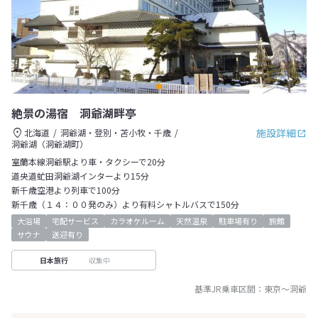
絶景の湯宿 洞爺湖畔亭
施設詳細
北海道
洞爺湖・登別・苫小牧・千歳
洞爺湖（洞爺湖町）
室蘭本線洞爺駅より車・タクシーで20分
道央道虻田洞爺湖インターより15分
新千歳空港より列車で100分
新千歳（１４：００発のみ）より有料シャトルバスで150分
大浴場
宅配サービス
カラオケルーム
天然温泉
駐車場有り
旅館
サウナ
送迎有り
収集中
日本旅行
基準JR乗車区間：
東京
～
洞爺