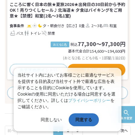
こころに響く日本の旅★夏旅2026★出発日の30日前から予約
OK！売りつくしセール♪北海道★ 夕食はバイキングをご用
意★【禁煙】和室(2名～3名1室)
夕・朝食付き
【広さ】8畳
2～3名
和室
バス
トイレ
禁煙
77,300～97,300円
税込
おとな1名
基本代金合計
154,600〜194,600
円
(おとな2名 こども0名・1部屋/1泊2日)
おすすめポイント
プランの詳細
当社サイト内においてお客様ごとに最適なサービス
を提供する目的及び当社サイト外で最適な広告を表
示することを目的にCookieを使用しています。
すべてのプランを見る
(3プラン、3部屋タイプ)
Cookieの使用に同意いただける場合は同意するを選
択してください。詳しくは
プライバシーポリシー
を
ご確認ください。
条件変更
同意しない
同意する
1
2
3