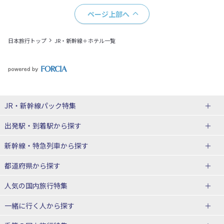
ページ上部へ
日本旅行トップ
JR・新幹線＋ホテル一覧
JR・新幹線パック
特集
出発駅・到着駅
から探す
JR・新幹線＋ホテルパック
日帰り JR・新幹線 パック
新幹線・特急列車
から探す
出張パック
秋田⇔東京 新幹線パック
山形⇔東京 新幹線パック
都道府県から探す
仙台→東京 新幹線パック
新潟→東京 新幹線パック
北海道新幹線 旅行
東北新幹線 旅行
人気の国内旅行特集
富山⇔東京 新幹線パック
東京→青森 新幹線パック
山形新幹線 旅行
秋田新幹線 旅行
一緒に行く人
から探す
東京→仙台 新幹線パック
東京 新幹線パック
東海道新幹線 旅行
北陸新幹線 旅行
北海道旅行・ツアー
東京ディズニーリゾート®への旅
ユニバーサル・スタジオ・ジャパ
ンへの旅