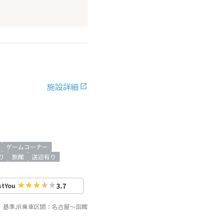
施設詳細
ゲームコーナー
り
旅館
送迎有り
3.7
stYou
基準JR乗車区間：
名古屋
～
函館