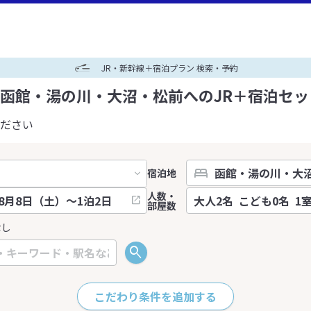
JR・新幹線＋宿泊プラン 検索・予約
函館・湯の川・大沼・松前へのJR＋宿泊セッ
ださい
宿泊地
人数・
部屋数
なし
こだわり条件を追加する