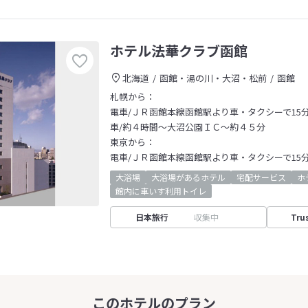
ホテル法華クラブ函館
北海道
函館・湯の川・大沼・松前
函館
札幌から：
電車/ＪＲ函館本線函館駅より車・タクシーで15
車/約４時間～大沼公園ＩＣ～約４５分
東京から：
電車/ＪＲ函館本線函館駅より車・タクシーで15
大浴場
大浴場があるホテル
宅配サービス
ホ
館内に車いす利用トイレ
日本旅行
収集中
Tru