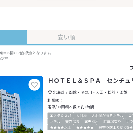
安い順
準乗車区間)＋宿泊代金となります。
指定席
ＨＯＴＥＬ＆ＳＰＡ センチュ
北海道
函館・湯の川・大沼・松前
函館
札幌駅：
電車/JR函館本線で約3時間
エステ＆スパ
大浴場
大浴場があるホテル
コ
ホテル
天然温泉
露天風呂
駐車場有り
サウ
★★★★以上
★★★★★
最寄り駅より徒歩5分