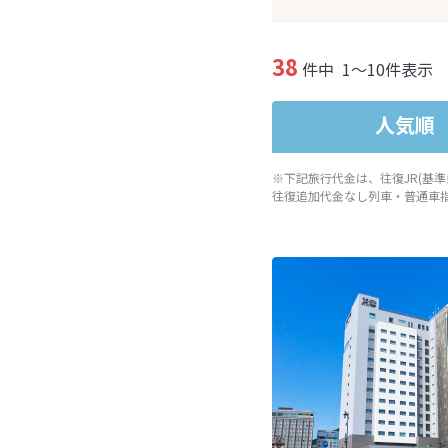
38
件中
1～10件表示
人気順
※下記旅行代金は、往復JR(基
往復追加代金なし列車・普通車