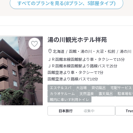
すべてのプランを見る
(8プラン、5部屋タイプ)
湯の川観光ホテル祥苑
北海道
函館・湯の川・大沼・松前
湯の川
ＪＲ函館本線函館駅より車・タクシーで15分
ＪＲ函館本線函館駅より路線バスで25分
函館空港より車・タクシーで7分
函館空港より路線バスで10分
エステ＆スパ
大浴場
貸切風呂
宅配サービス
カラオケルーム
天然温泉
露天風呂
駐車場有
館内に車いす利用トイレ
日本旅行
収集中
Tru