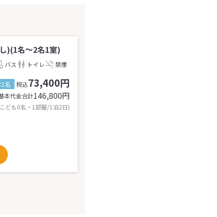
(1名～2名1室)
バス
トイレ
禁煙
73,400円
1名
税込
146,800
円
基本代金合計
 こども0名・1部屋/1泊2日)