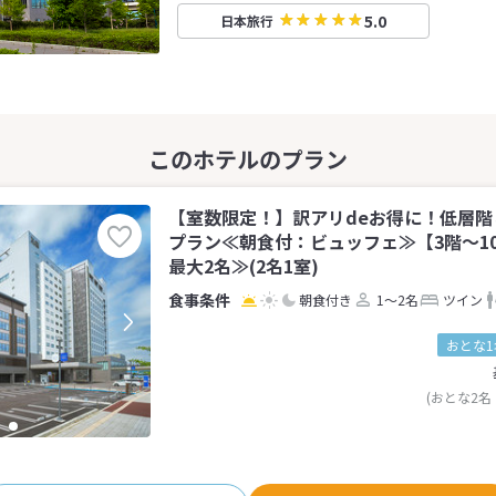
5.0
日本旅行
【室数限定！】訳アリdeお得に！低層
プラン≪朝食付：ビュッフェ≫【3階〜1
最大2名≫(2名1室)
朝食付き
1～2名
ツイン
おとな1
(おとな2名