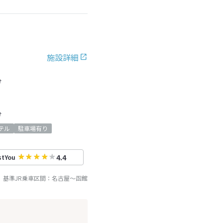
施設詳細
分
分
テル
駐車場有り
4.4
stYou
基準JR乗車区間：
名古屋
～
函館