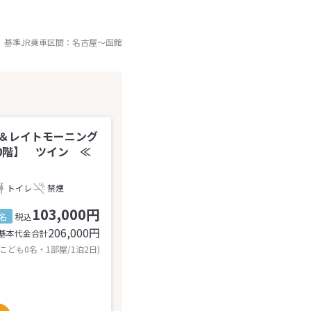
基準JR乗車区間：
名古屋
～
函館
階＆レイトモーニング
0階】 ツイン ≪
トイレ
禁煙
103,000円
名
税込
206,000
円
基本代金合計
 こども0名・1部屋/1泊2日)