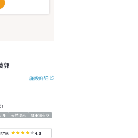
稜郭
施設詳細
分
テル
天然温泉
駐車場有り
4.0
stYou