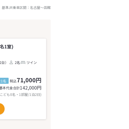
基準JR乗車区間：
名古屋
～
函館
名1室)
2台）
2名
ツイン
71,000円
1名
税込
142,000
円
基本代金合計
 こども0名・1部屋/1泊2日)