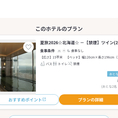
夏旅2026☆北海道☆ －【禁煙】ツイン(2
食事なし
【広さ】15平米
【ベッド】幅120cm×長さ196cm（
バス
トイレ
禁煙
おとな
(おとな2名
おすすめポイント
プランの詳細