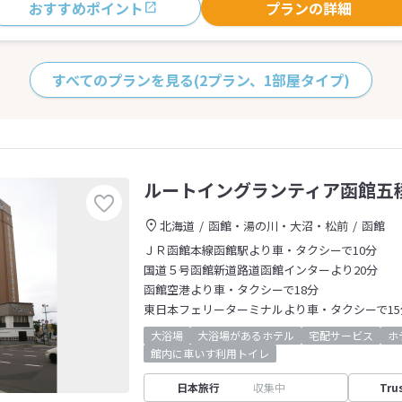
おすすめポイント
プランの詳細
すべてのプランを見る
(2プラン、1部屋タイプ)
ルートイングランティア函館五
北海道
函館・湯の川・大沼・松前
函館
ＪＲ函館本線函館駅より車・タクシーで10分
国道５号函館新道路道函館インターより20分
函館空港より車・タクシーで18分
東日本フェリーターミナルより車・タクシーで15
大浴場
大浴場があるホテル
宅配サービス
ホ
館内に車いす利用トイレ
日本旅行
収集中
Tru