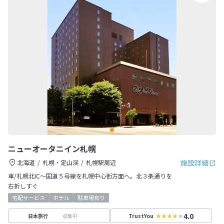
ニューオータニイン札幌
施設詳細
北海道
札幌・定山渓
札幌駅周辺
車/札幌北IC～国道５号線を札幌中心街方面へ。北３条通りを
右折しすぐ
宅配サービス
ホテル
駐車場有り
4.0
収集中
日本旅行
TrustYou