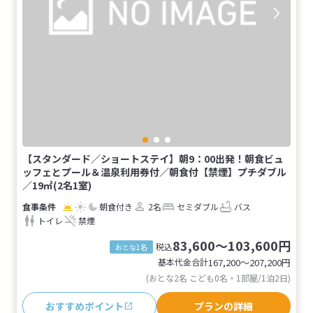
【スタンダード／ショートステイ】朝9：00出発！朝食ビュ
ッフェとプール＆温泉利用券付／朝食付【禁煙】プチダブル
／19㎡(2名1室)
朝食付き
2名
セミダブル
バス
トイレ
禁煙
83,600～103,600円
税込
おとな1名
基本代金合計
167,200〜207,200
円
(おとな2名 こども0名・1部屋/1泊2日)
おすすめポイント
プランの詳細