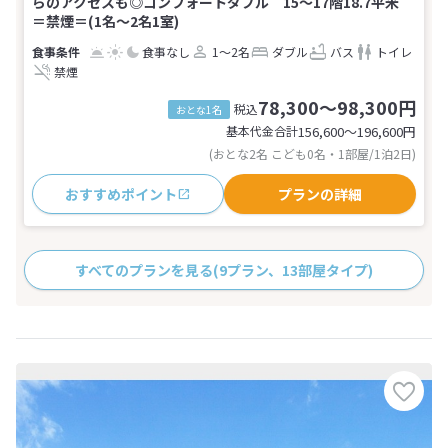
らのアクセスも◎コンフォートダブル 15〜17階18.7平米
＝禁煙＝(1名～2名1室)
食事なし
1～2名
ダブル
バス
トイレ
禁煙
78,300～98,300円
税込
おとな1名
基本代金合計
156,600〜196,600
円
(おとな2名 こども0名・1部屋/1泊2日)
おすすめポイント
プランの詳細
すべてのプランを見る
(9プラン、13部屋タイプ)