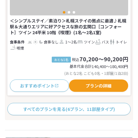
＜シンプルステイ／素泊り＞札幌ステイの拠点に最適♪札幌
駅＆大通りエリアに好アクセスな旅の玄関口［コンフォー
ト］ツイン 24平米 10階《喫煙》(1名～2名1室)
食事なし
1～2名
ツイン
バス
トイレ
喫煙
70,200～90,200円
税込
おとな1名
基本代金合計
140,400〜180,400
円
(おとな2名 こども0名・1部屋/1泊2日)
おすすめポイント
プランの詳細
すべてのプランを見る
(6プラン、11部屋タイプ)