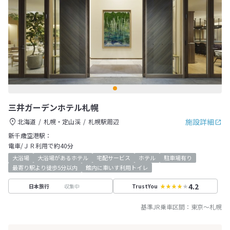
三井ガーデンホテル札幌
施設詳細
北海道
札幌・定山渓
札幌駅周辺
新千歳空港駅：
電車/ＪＲ利用で約40分
大浴場
大浴場があるホテル
宅配サービス
ホテル
駐車場有り
最寄り駅より徒歩5分以内
館内に車いす利用トイレ
4.2
収集中
日本旅行
TrustYou
基準JR乗車区間：
東京
～
札幌