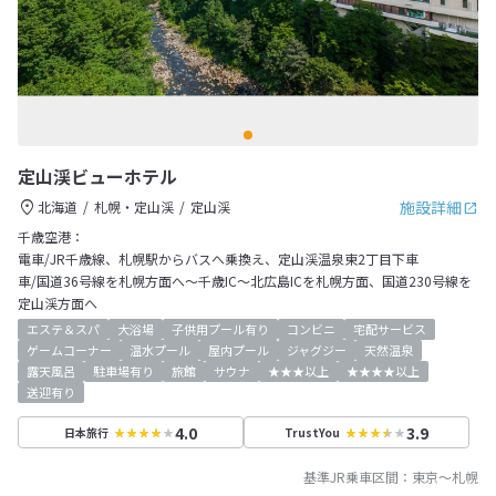
定山渓ビューホテル
施設詳細
北海道
札幌・定山渓
定山渓
千歳空港：
電車/JR千歳線、札幌駅からバスへ乗換え、定山渓温泉東2丁目下車
車/国道36号線を札幌方面へ～千歳IC～北広島ICを札幌方面、国道230号線を
定山渓方面へ
エステ＆スパ
大浴場
子供用プール有り
コンビニ
宅配サービス
ゲームコーナー
温水プール
屋内プール
ジャグジー
天然温泉
露天風呂
駐車場有り
旅館
サウナ
★★★以上
★★★★以上
送迎有り
4.0
3.9
日本旅行
TrustYou
基準JR乗車区間：
東京
～
札幌