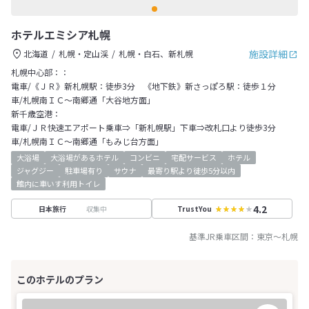
ホテルエミシア札幌
施設詳細
北海道
札幌・定山渓
札幌・白石、新札幌
札幌中心部：：
電車/《ＪＲ》新札幌駅：徒歩3分 《地下鉄》新さっぽろ駅：徒歩１分
車/札幌南ＩＣ～南郷通「大谷地方面」
新千歳空港：
電車/ＪＲ快速エアポート乗車⇒「新札幌駅」下車⇒改札口より徒歩3分
車/札幌南ＩＣ～南郷通「もみじ台方面」
大浴場
大浴場があるホテル
コンビニ
宅配サービス
ホテル
ジャグジー
駐車場有り
サウナ
最寄り駅より徒歩5分以内
館内に車いす利用トイレ
4.2
収集中
日本旅行
TrustYou
基準JR乗車区間：
東京
～
札幌