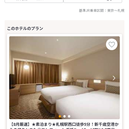
基準JR乗車区間：
東京
～
札幌
【8月厳選】★素泊まり★札幌駅西口徒歩5分！新千歳空港か