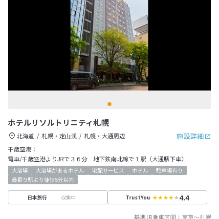
ホテルリソルトリニティ札幌
施設詳細
北海道
札幌・定山渓
札幌・大通周辺
千歳空港：
電車/千歳空港よりJRで３６分 地下鉄南北線で１駅（大通駅下車）
大浴場
大浴場があるホテル
宅配サービス
ホテル
駐車場有り
最寄り駅より徒歩5分以内
4.4
収集中
日本旅行
TrustYou
基準JR乗車区間：
東京
～
札幌