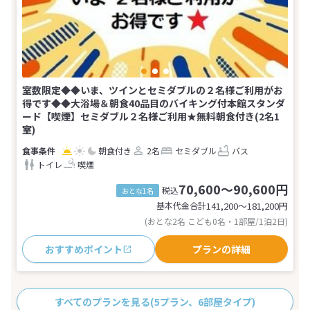
室数限定◆◆いま、ツインとセミダブルの２名様ご利用がお
得です◆◆大浴場＆朝食40品目のバイキング付本館スタンダ
ード【喫煙】セミダブル２名様ご利用★無料朝食付き(2名1
室)
朝食付き
2名
セミダブル
バス
トイレ
喫煙
70,600～90,600円
税込
おとな1名
基本代金合計
141,200〜181,200
円
(おとな2名 こども0名・1部屋/1泊2日)
おすすめポイント
プランの詳細
すべてのプランを見る
(5プラン、6部屋タイプ)