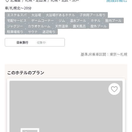
施設詳細
車/札幌北～20分
エステ＆スパ
大浴場
大浴場があるホテル
子供用プール有り
宅配サービス
ゲームコーナー
ジム
温水プール
ホテル
屋内プール
ジャグジー
カラオケルーム
天然温泉
露天風呂
屋外プール
駐車場有り
サウナ
送迎有り
収集中
日本旅行
基準JR乗車区間：
東京
～
札幌