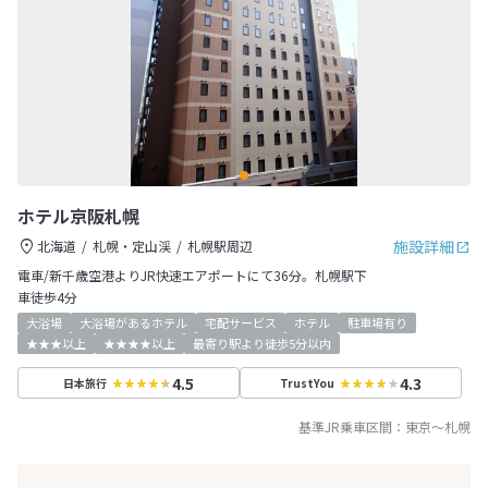
ホテル京阪札幌
施設詳細
北海道
札幌・定山渓
札幌駅周辺
電車/新千歳空港よりJR快速エアポートにて36分。札幌駅下
車徒歩4分
大浴場
大浴場があるホテル
宅配サービス
ホテル
駐車場有り
★★★以上
★★★★以上
最寄り駅より徒歩5分以内
4.5
4.3
日本旅行
TrustYou
基準JR乗車区間：
東京
～
札幌