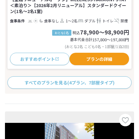
＜素泊り＞【2026年2月リニューアル】スタンダードクイー
ン(1名～2名1室)
食事なし
1～2名
ダブル
トイレ
禁煙
78,900～98,900円
税込
おとな1名
基本代金合計
157,800〜197,800
円
(おとな2名 こども0名・1部屋/1泊2日)
おすすめポイント
プランの詳細
すべてのプランを見る
(4プラン、7部屋タイプ)