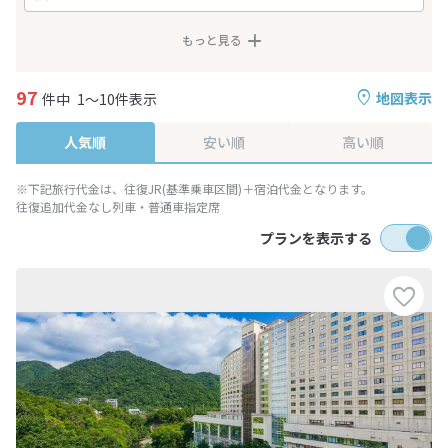
もっと見る
97
地図表示
件中
1～10件表示
人気順
安い順
高い順
※下記旅行代金は、往復JR(基準乗車区間)＋宿泊代金となります。
往復追加代金なし列車・普通車指定席
プランを表示する