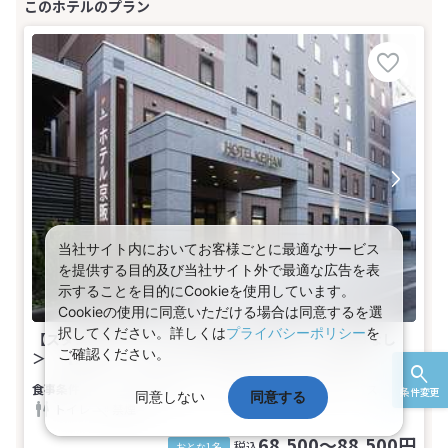
当社サイト内においてお客様ごとに最適なサービス
を提供する目的及び当社サイト外で最適な広告を表
示することを目的にCookieを使用しています。
Cookieの使用に同意いただける場合は同意するを選
択してください。詳しくは
プライバシーポリシー
を
【スタンダード】ホテル京阪札幌 基本プラン＜食事なし
ご確認ください。
＞ 【禁煙】☆セミダブル（15平米）(1名～2名1室)
食事なし
1～2名
セミダブル
バス
条件変更
同意しない
同意する
トイレ
禁煙
68,500～88,500円
税込
おとな1名