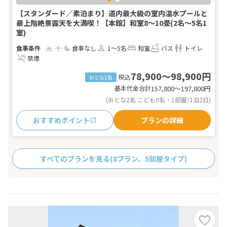
【スタンダード／素泊まり】道内最大級の室内温水プールと
最上階絶景露天を大満喫！【本館】和室8～10畳(2名～5名1
室)
食事なし
1～5名
和室
バス
トイレ
禁煙
78,900～98,900円
税込
おとな1名
基本代金合計
157,800〜197,800
円
(おとな2名 こども0名・1部屋/1泊2日)
おすすめポイント
プランの詳細
すべてのプランを見る
(8プラン、5部屋タイプ)