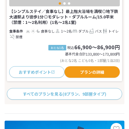
【シンプルステイ／食事なし】最上階大浴場を満喫◎地下鉄
大通駅より徒歩1分◎モダレット・ダブルルーム/15.0平米
（禁煙：1～2名利用）(1名～2名1室)
食事なし
1～2名
ダブル
バス
トイレ
禁煙
66,900～86,900円
税込
おとな1名
基本代金合計
133,800〜173,800
円
(おとな2名 こども0名・1部屋/1泊2日)
おすすめポイント
プランの詳細
すべてのプランを見る
(8プラン、9部屋タイプ)