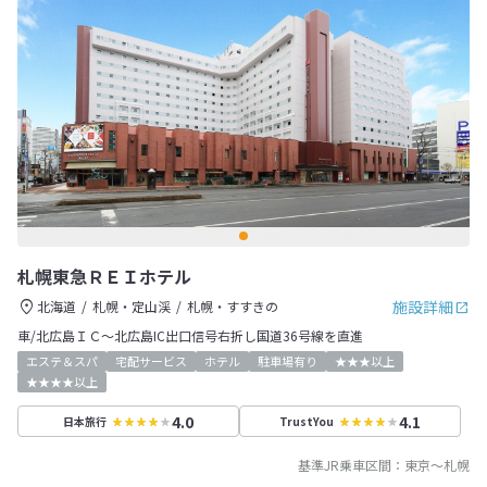
札幌東急ＲＥＩホテル
施設詳細
北海道
札幌・定山渓
札幌・すすきの
車/北広島ＩＣ～北広島IC出口信号右折し国道36号線を直進
エステ＆スパ
宅配サービス
ホテル
駐車場有り
★★★以上
★★★★以上
4.0
4.1
日本旅行
TrustYou
基準JR乗車区間：
東京
～
札幌