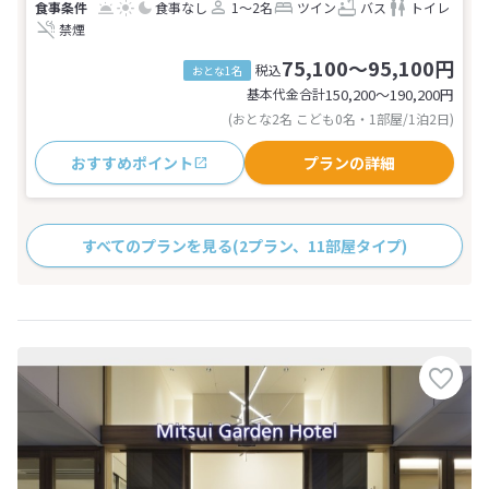
食事なし
1～2名
ツイン
バス
トイレ
禁煙
75,100～95,100円
税込
おとな1名
基本代金合計
150,200〜190,200
円
(おとな2名 こども0名・1部屋/1泊2日)
おすすめポイント
プランの詳細
すべてのプランを見る
(2プラン、11部屋タイプ)