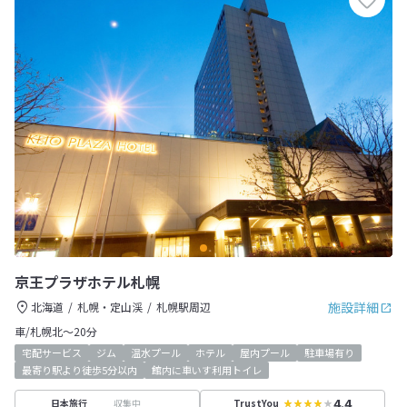
京王プラザホテル札幌
施設詳細
北海道
札幌・定山渓
札幌駅周辺
車/札幌北～20分
宅配サービス
ジム
温水プール
ホテル
屋内プール
駐車場有り
最寄り駅より徒歩5分以内
館内に車いす利用トイレ
4.4
収集中
日本旅行
TrustYou