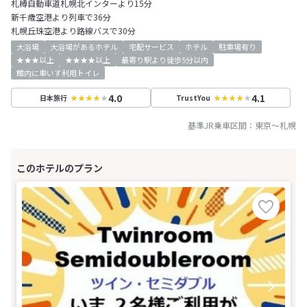
札樽自動車道札幌北インターより15分
新千歳空港より列車で36分
札幌丘珠空港より路線バスで30分
大浴場
大浴場があるホテル
宅配サービス
ホテル
駐車場有り
★★★以上
★★★★以上
最寄り駅より徒歩5分以内
館内に車いす利用トイレ
4.0
4.1
日本旅行
TrustYou
基準JR乗車区間：
東京
～
札幌