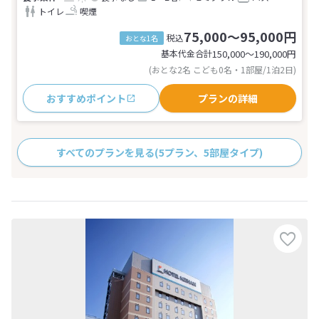
トイレ
喫煙
75,000～95,000円
税込
おとな1名
基本代金合計
150,000〜190,000
円
(おとな2名 こども0名・1部屋/1泊2日)
おすすめポイント
プランの詳細
すべてのプランを見る
(5プラン、5部屋タイプ)