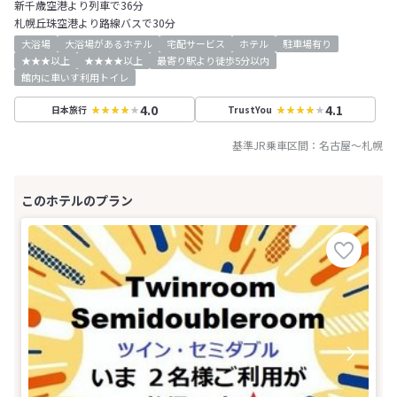
新千歳空港より列車で36分
札幌丘珠空港より路線バスで30分
大浴場
大浴場があるホテル
宅配サービス
ホテル
駐車場有り
★★★以上
★★★★以上
最寄り駅より徒歩5分以内
館内に車いす利用トイレ
4.0
4.1
日本旅行
TrustYou
基準JR乗車区間：
名古屋
～
札幌