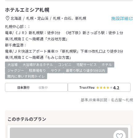
ホテルエミシア札幌
施設詳細
北海道
札幌・定山渓
札幌・白石、新札幌
札幌中心部：：
電車/《ＪＲ》新札幌駅：徒歩3分 《地下鉄》新さっぽろ駅：徒歩１分
車/札幌南ＩＣ～南郷通「大谷地方面」
新千歳空港：
電車/ＪＲ快速エアポート乗車⇒「新札幌駅」下車⇒改札口より徒歩3分
車/札幌南ＩＣ～南郷通「もみじ台方面」
大浴場
大浴場があるホテル
コンビニ
宅配サービス
ホテル
ジャグジー
駐車場有り
サウナ
最寄り駅より徒歩5分以内
館内に車いす利用トイレ
4.2
収集中
日本旅行
TrustYou
基準JR乗車区間：
名古屋
～
札幌