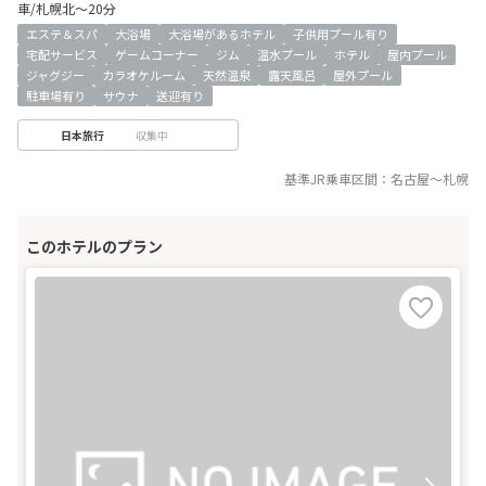
車/札幌北～20分
エステ＆スパ
大浴場
大浴場があるホテル
子供用プール有り
宅配サービス
ゲームコーナー
ジム
温水プール
ホテル
屋内プール
ジャグジー
カラオケルーム
天然温泉
露天風呂
屋外プール
駐車場有り
サウナ
送迎有り
収集中
日本旅行
基準JR乗車区間：
名古屋
～
札幌