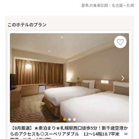
基準JR乗車区間：
名古屋
～
札幌
【8月厳選】★素泊まり★札幌駅西口徒歩5分！新千歳空港か
らのアクセスも◎スーペリアダブル 12〜14階18.7平米 ＝