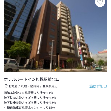
ホテルルートイン札幌駅前北口
施設詳細
北海道
札幌・定山渓
札幌駅周辺
函館本線線ＪＲ札幌駅より徒歩で1分
地下鉄南北線さっぽろ駅より徒歩で5分
地下鉄東豊線さっぽろ駅より徒歩で5分
札樽自動車道札幌北インターより15分