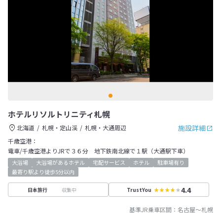
ホテルリソルトリニティ札幌
施設詳細
北海道
札幌・定山渓
札幌・大通周辺
千歳空港：
電車/千歳空港よりJRで３６分 地下鉄南北線で１駅（大通駅下車）
大浴場
大浴場があるホテル
宅配サービス
ホテル
駐車場有り
最寄り駅より徒歩5分以内
4.4
収集中
日本旅行
TrustYou
基準JR乗車区間：
名古屋
～
札幌