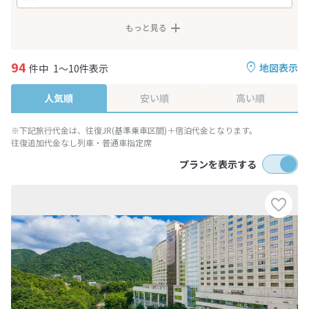
もっと見る
94
地図表示
件中
1～10件表示
人気順
安い順
高い順
※下記旅行代金は、往復JR(基準乗車区間)＋宿泊代金となります。
往復追加代金なし列車・普通車指定席
プランを表示する