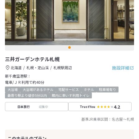
三井ガーデンホテル札幌
施設詳細
北海道
札幌・定山渓
札幌駅周辺
新千歳空港駅：
電車/ＪＲ利用で約40分
大浴場
大浴場があるホテル
宅配サービス
ホテル
駐車場有り
最寄り駅より徒歩5分以内
館内に車いす利用トイレ
4.2
収集中
日本旅行
TrustYou
基準JR乗車区間：
名古屋
～
札幌