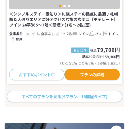
＜シンプルステイ／素泊り＞札幌ステイの拠点に最適♪札幌
駅＆大通りエリアに好アクセスな旅の玄関口［モデレート］
ツイン 24平米 5～7階＜禁煙＞(1名～2名1室)
食事なし
1～2名
ツイン
バス
トイレ
禁煙
79,700円
税込
おとな1名
基本代金合計
159,400
円
(おとな2名 こども0名・1部屋/1泊2日)
おすすめポイント
プランの詳細
すべてのプランを見る
(9プラン、18部屋タイプ)