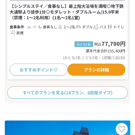
【シンプルステイ／食事なし】最上階大浴場を満喫◎地下鉄
大通駅より徒歩1分◎モダレット・ダブルルーム/15.0平米
（禁煙：1～2名利用）(1名～2名1室)
食事なし
1～2名
ダブル
バス
トイレ
禁煙
77,700円
税込
おとな1名
基本代金合計
155,400
円
(おとな2名 こども0名・1部屋/1泊2日)
おすすめポイント
プランの詳細
すべてのプランを見る
(18プラン、8部屋タイプ)