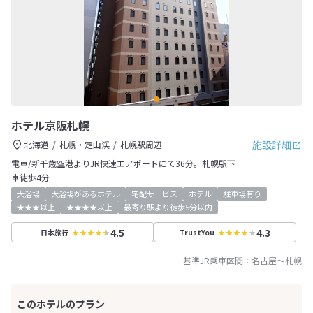
ホテル京阪札幌
施設詳細
北海道
札幌・定山渓
札幌駅周辺
電車/新千歳空港よりJR快速エアポートにて36分。札幌駅下
車徒歩4分
大浴場
大浴場があるホテル
宅配サービス
ホテル
駐車場有り
★★★以上
★★★★以上
最寄り駅より徒歩5分以内
4.5
4.3
日本旅行
TrustYou
基準JR乗車区間：
名古屋
～
札幌