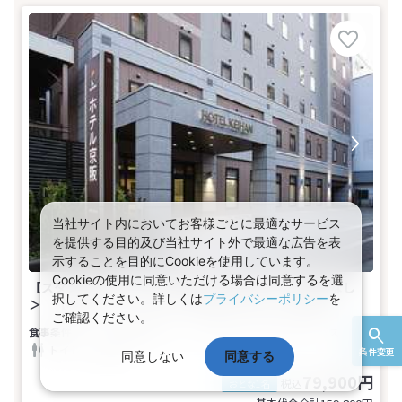
当社サイト内においてお客様ごとに最適なサービス
を提供する目的及び当社サイト外で最適な広告を表
示することを目的にCookieを使用しています。
Cookieの使用に同意いただける場合は同意するを選
【スタンダード】ホテル京阪札幌 基本プラン＜食事なし
択してください。詳しくは
プライバシーポリシー
を
＞ 【喫煙】★セミダブル（15平米）(1名～2名1室)
ご確認ください。
食事なし
1～2名
セミダブル
バス
トイレ
喫煙
条件変更
同意しない
同意する
79,900円
税込
おとな1名