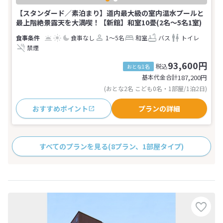
【スタンダード／素泊まり】道内最大級の室内温水プールと
最上階絶景露天を大満喫！【新館】和室10畳(2名～5名1室)
食事なし
1～5名
和室
バス
トイレ
禁煙
93,600円
税込
おとな1名
基本代金合計
187,200
円
(おとな2名 こども0名・1部屋/1泊2日)
おすすめポイント
プランの詳細
すべてのプランを見る
(8プラン、1部屋タイプ)