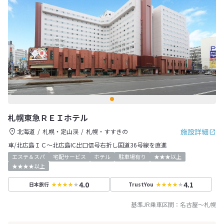
札幌東急ＲＥＩホテル
施設詳細
北海道
札幌・定山渓
札幌・すすきの
車/北広島ＩＣ～北広島IC出口信号右折し国道36号線を直進
エステ＆スパ
宅配サービス
ホテル
駐車場有り
★★★以上
★★★★以上
4.0
4.1
日本旅行
TrustYou
基準JR乗車区間：
名古屋
～
札幌