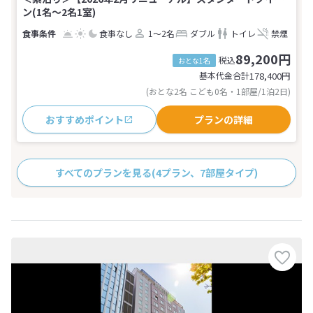
ン(1名～2名1室)
食事なし
1～2名
ダブル
トイレ
禁煙
89,200円
税込
おとな1名
基本代金合計
178,400
円
(おとな2名 こども0名・1部屋/1泊2日)
おすすめポイント
プランの詳細
すべてのプランを見る
(4プラン、7部屋タイプ)