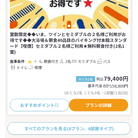
室数限定◆◆いま、ツインとセミダブルの２名様ご利用がお
得です◆◆大浴場＆朝食40品目のバイキング付本館スタンダ
ード【喫煙】セミダブル２名様ご利用★無料朝食付き(2名1
室)
朝食付き
2名
セミダブル
バス
トイレ
喫煙
79,400円
税込
おとな1名
基本代金合計
158,800
円
(おとな2名 こども0名・1部屋/1泊2日)
おすすめポイント
プランの詳細
すべてのプランを見る
(6プラン、6部屋タイプ)