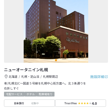
ニューオータニイン札幌
施設詳細
北海道
札幌・定山渓
札幌駅周辺
車/札幌北IC～国道５号線を札幌中心街方面へ。北３条通りを
右折しすぐ
宅配サービス
ホテル
駐車場有り
4.0
収集中
日本旅行
TrustYou