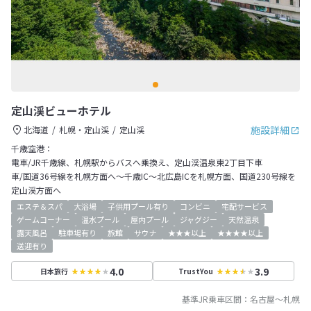
定山渓ビューホテル
施設詳細
北海道
札幌・定山渓
定山渓
千歳空港：
電車/JR千歳線、札幌駅からバスへ乗換え、定山渓温泉東2丁目下車
車/国道36号線を札幌方面へ～千歳IC～北広島ICを札幌方面、国道230号線を
定山渓方面へ
エステ＆スパ
大浴場
子供用プール有り
コンビニ
宅配サービス
ゲームコーナー
温水プール
屋内プール
ジャグジー
天然温泉
露天風呂
駐車場有り
旅館
サウナ
★★★以上
★★★★以上
送迎有り
4.0
3.9
日本旅行
TrustYou
基準JR乗車区間：
名古屋
～
札幌