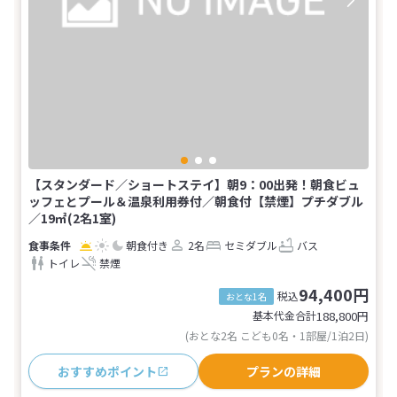
【スタンダード／ショートステイ】朝9：00出発！朝食ビュ
ッフェとプール＆温泉利用券付／朝食付【禁煙】プチダブル
／19㎡(2名1室)
朝食付き
2名
セミダブル
バス
トイレ
禁煙
94,400円
税込
おとな1名
基本代金合計
188,800
円
(おとな2名 こども0名・1部屋/1泊2日)
おすすめポイント
プランの詳細