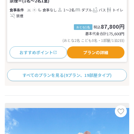
禁煙＝(1名～2名1室)
食事なし
1～2名
ダブル
バス
トイレ
禁煙
87,800円
税込
おとな1名
基本代金合計
175,600
円
(おとな2名 こども0名・1部屋/1泊2日)
おすすめポイント
プランの詳細
すべてのプランを見る
(9プラン、19部屋タイプ)