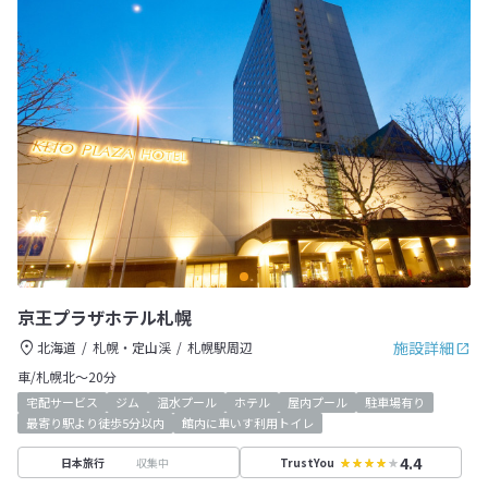
京王プラザホテル札幌
施設詳細
北海道
札幌・定山渓
札幌駅周辺
車/札幌北～20分
宅配サービス
ジム
温水プール
ホテル
屋内プール
駐車場有り
最寄り駅より徒歩5分以内
館内に車いす利用トイレ
4.4
収集中
日本旅行
TrustYou