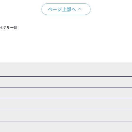
ページ上部へ
＋ホテル一覧
・新幹線 パック
出張パック
新幹線パック
仙台→東京 新幹線パック
新潟→東京 新幹線パック
新幹線パック
東京→仙台 新幹線パック
東京 新幹線パック
東京→
山形新幹線 旅行
秋田新幹線 旅行
東海道新幹線 旅行
北陸新幹線 
 新幹線パック
東京→長野 新幹線パック
東京→名古屋 新幹線パッ
州新幹線 旅行
西九州新幹線 旅行
特急サンダーバード 旅行
森旅行・ツアー
岩手旅行・ツアー
宮城旅行・ツアー
秋田旅行・
新大阪） 新幹線パック
東京→神戸（新神戸） 新幹線パック
東京→
関東
東京旅行・ツアー
神奈川旅行・ツアー
埼玉旅行・ツアー
新幹線パック
東京→福岡（博多） 新幹線パック
新横浜⇔名古屋 新
バーサル・スタジオ・ジャパンへの旅
温泉旅行
日帰り旅行
群馬旅行・ツアー
北陸
富山旅行・ツアー
石川旅行・ツアー