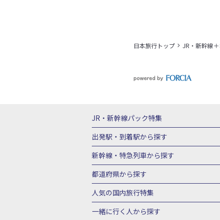
日本旅行トップ
JR・新幹線
JR・新幹線パック
特集
JR・新幹線＋ホテルパック
日帰り JR
出発駅・到着駅
から探す
秋田⇔東京 新幹線パック
山形⇔東京 
新幹線・特急列車
から探す
富山⇔東京 新幹線パック
東京→青森 
北海道新幹線 旅行
東北新幹線 旅行
都道府県から探す
東京→新潟 新幹線パック
東京⇔軽井沢
上越新幹線 旅行
山陽新幹線 旅行
九
北海道旅行・ツアー
東北
青
人気の国内旅行特集
東京→京都 新幹線パック
東京→大阪（
山形旅行・ツアー
福島旅行・ツアー
東京→広島 新幹線パック
東京⇔山口 
東京ディズニーリゾート®への旅
ユニ
一緒に行く人
から探す
茨城旅行・ツアー
栃木旅行・ツアー