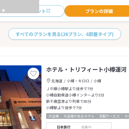
おすすめポイント
プランの詳細
すべてのプランを見る
(26プラン、6部屋タイプ)
ホテル・トリフィート小樽運河
北海道
小樽・キロロ
小樽
ＪＲ線小樽駅より徒歩で7分
小樽自動車道小樽インターより5分
新千歳空港より列車で85分
小樽駅より徒歩で7分
大浴場
大浴場があるホテル
宅配サービス
ホ
日本旅行
収集中