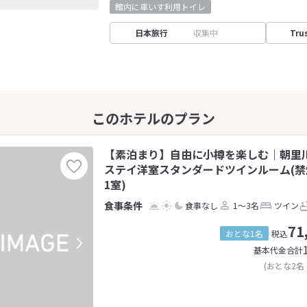
館内に車いす利用トイレ
日本旅行
収集中
Tru
【素泊まり】自由に小樽を楽しむ｜朝里
ステイ洋室スタンダードツインルーム(禁煙
1室)
食事なし
1～3名
ツイン
71
おとな1名
税込
基本代金合計
(おとな2名