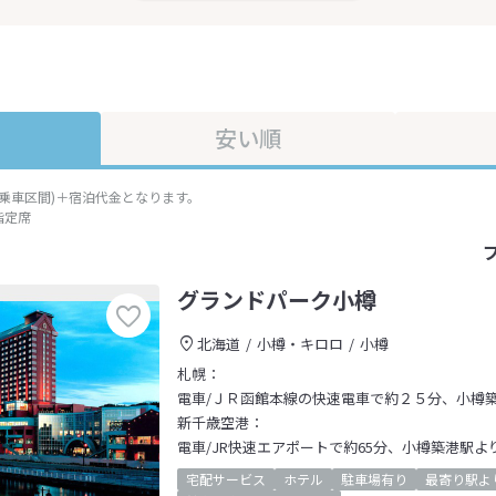
安い順
準乗車区間)＋宿泊代金となります。
指定席
グランドパーク小樽
北海道
小樽・キロロ
小樽
札幌：
電車/ＪＲ函館本線の快速電車で約２５分、小樽
新千歳空港：
電車/JR快速エアポートで約65分、小樽築港駅よ
宅配サービス
ホテル
駐車場有り
最寄り駅よ