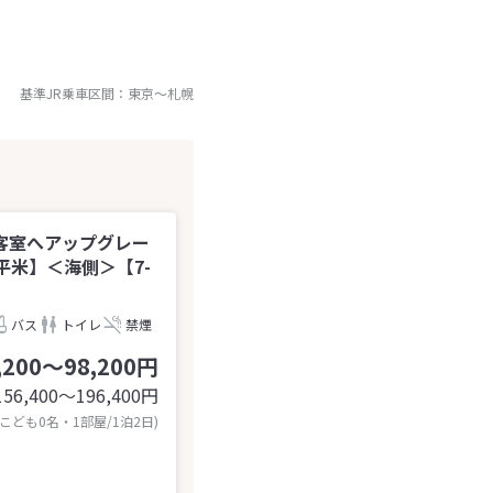
基準JR乗車区間：
東京
～
札幌
客室へアップグレー
平米】＜海側＞【7-
バス
トイレ
禁煙
,200～98,200円
156,400〜196,400
円
 こども0名・1部屋/1泊2日)