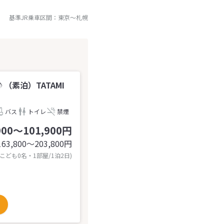
基準JR乗車区間：
東京
～
札幌
素泊）TATAMI
バス
トイレ
禁煙
900～101,900円
163,800〜203,800
円
 こども0名・1部屋/1泊2日)