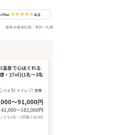
4.0
stYou
基準JR乗車区間：
東京
～
札幌
川温泉で心ほぐれる
・27㎡)(1名～3名
バス
トイレ
禁煙
,000～91,000円
142,000〜182,000
円
 こども0名・1部屋/1泊2日)