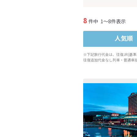
8
件中
1～8件表示
人気順
※下記旅行代金は、往復JR(基
往復追加代金なし列車・普通車