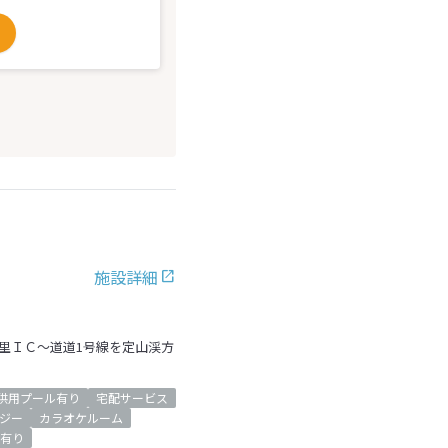
施設詳細
朝里ＩＣ～道道1号線を定山渓方
供用プール有り
宅配サービス
ジー
カラオケルーム
有り