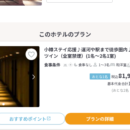
小樽ステイ応援♪運河や駅まで徒歩圏内♪（
ツイン（全室禁煙）(1名～2名1室)
食事なし
1～3名
和洋室
81,
おとな1名
税込
基本代金合計
(おとな2名
おすすめポイント
プランの詳細