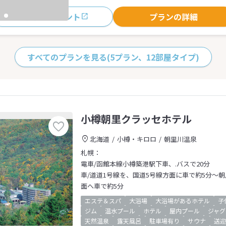
おすすめポイント
プランの詳細
すべてのプランを見る
(5プラン、12部屋タイプ)
小樽朝里クラッセホテル
北海道
小樽・キロロ
朝里川温泉
札幌：
電車/函館本線小樽築港駅下車、.バスで20分
車/道道1号線を、国道5号線方面に車で約5分～
面へ車で約5分
エステ＆スパ
大浴場
大浴場があるホテル
子
ジム
温水プール
ホテル
屋内プール
ジャグ
天然温泉
露天風呂
駐車場有り
サウナ
送迎