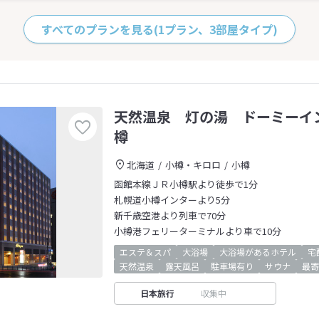
すべてのプランを見る
(1プラン、3部屋タイプ)
天然温泉 灯の湯 ドーミーイ
樽
北海道
小樽・キロロ
小樽
函館本線ＪＲ小樽駅より徒歩で1分
札幌道小樽インターより5分
新千歳空港より列車で70分
小樽港フェリーターミナルより車で10分
エステ＆スパ
大浴場
大浴場があるホテル
宅
天然温泉
露天風呂
駐車場有り
サウナ
最寄
日本旅行
収集中