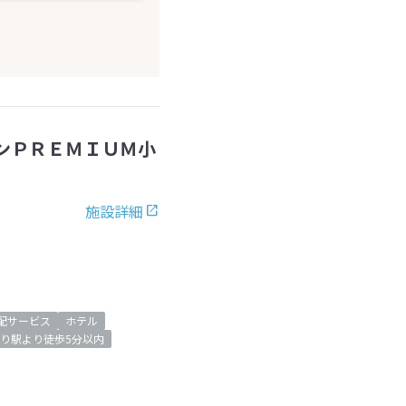
ンＰＲＥＭＩＵＭ小
施設詳細
配サービス
ホテル
り駅より徒歩5分以内