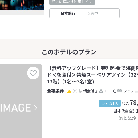
館内に車いす利用トイレ
日本旅行
収集中
【無料アップグレード】特別料金で海側
ド＜朝食付＞禁煙スーペリアツイン【32
13階】(1名～3名1室)
朝食付き
1～3名
ツイン
78
おとな1名
税込
基本代金合計
(おとな2名