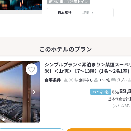
館内に車いす利用トイレ
日本旅行
収集中
シンプルプラン＜素泊まり＞禁煙スーペリ
米】＜山側＞【7〜13階】(1名～2名1室)
食事なし
1～2名
ダブル
89,
おとな1名
税込
基本代金合計
(おとな2名