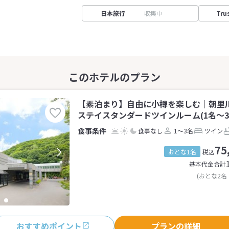
日本旅行
収集中
Tru
【素泊まり】自由に小樽を楽しむ｜朝里
ステイスタンダードツインルーム(1名～3
食事なし
1～3名
ツイン
75
おとな1名
税込
基本代金合計
(おとな2名
おすすめポイント
プランの詳細