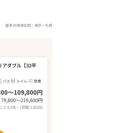
基準JR乗車区間：
東京
～
札幌
アダブル【32平
バス
トイレ
禁煙
800～109,800円
179,600〜219,600
円
 こども0名・1部屋/1泊2日)