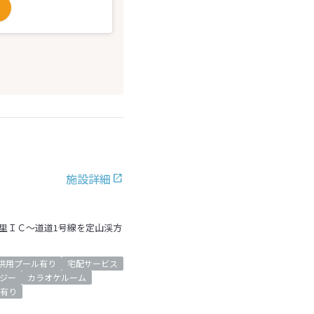
施設詳細
朝里ＩＣ～道道1号線を定山渓方
供用プール有り
宅配サービス
ジー
カラオケルーム
有り