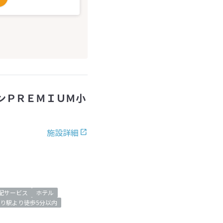
ンＰＲＥＭＩＵＭ小
施設詳細
配サービス
ホテル
り駅より徒歩5分以内