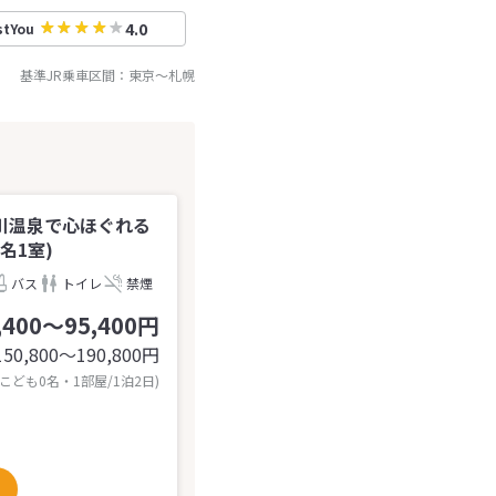
4.0
stYou
基準JR乗車区間：
東京
～
札幌
川温泉で心ほぐれる
名1室)
バス
トイレ
禁煙
,400～95,400円
150,800〜190,800
円
 こども0名・1部屋/1泊2日)