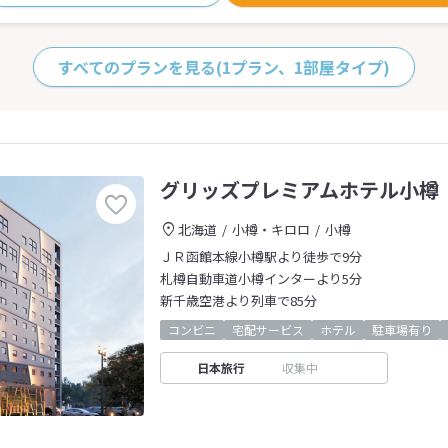
すべてのプランを見る
(1プラン、1部屋タイプ)
グリッズプレミアムホテル小樽
北海道
小樽・キロロ
小樽
ＪＲ函館本線小樽駅より徒歩で9分
札樽自動車道小樽インターより5分
新千歳空港より列車で85分
コンビニ
宅配サービス
ホテル
駐車場有り
日本旅行
収集中