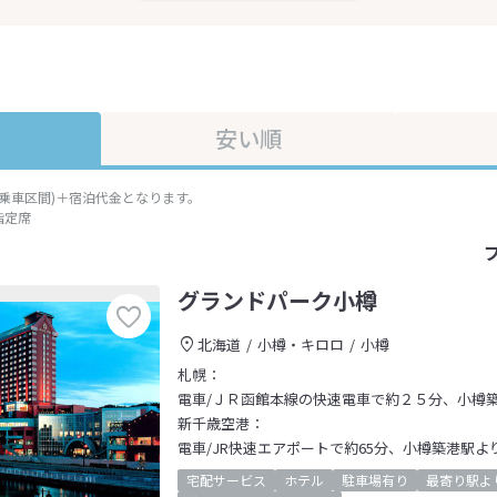
安い順
準乗車区間)＋宿泊代金となります。
指定席
グランドパーク小樽
北海道
小樽・キロロ
小樽
札幌：
電車/ＪＲ函館本線の快速電車で約２５分、小樽
新千歳空港：
電車/JR快速エアポートで約65分、小樽築港駅よ
宅配サービス
ホテル
駐車場有り
最寄り駅よ