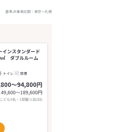
基準JR乗車区間：
東京
～
札幌
ーインスタンダード
.0㎡ ダブルルーム
トイレ
禁煙
,800～94,800円
149,600〜189,600
円
 こども0名・1部屋/1泊2日)