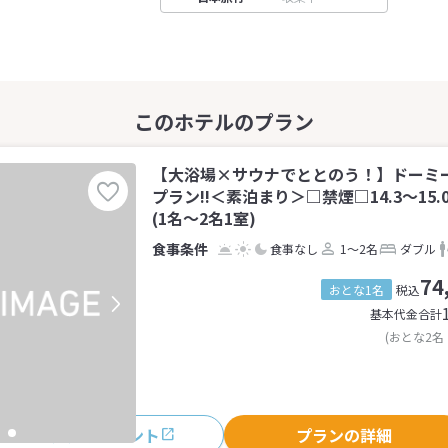
【大浴場×サウナでととのう！】ドーミ
プラン!!＜素泊まり＞□禁煙□14.3～15
(1名～2名1室)
食事なし
1～2名
ダブル
74
おとな1名
税込
基本代金合計
(おとな2名
おすすめポイント
プランの詳細