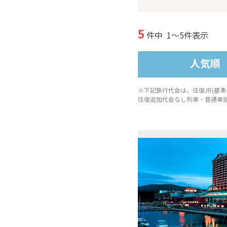
5
件中
1～5件表示
人気順
※下記旅行代金は、往復JR(基
往復追加代金なし列車・普通車