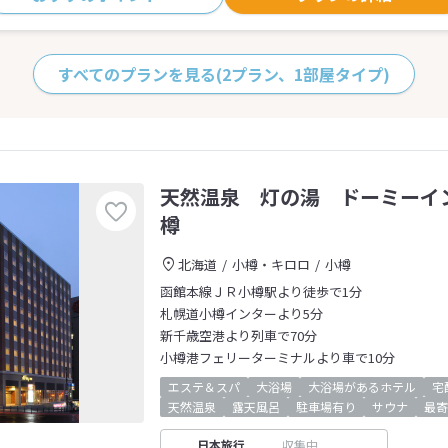
すべてのプランを見る
(2プラン、1部屋タイプ)
天然温泉 灯の湯 ドーミーイ
樽
北海道
小樽・キロロ
小樽
函館本線ＪＲ小樽駅より徒歩で1分
札幌道小樽インターより5分
新千歳空港より列車で70分
小樽港フェリーターミナルより車で10分
エステ＆スパ
大浴場
大浴場があるホテル
宅
天然温泉
露天風呂
駐車場有り
サウナ
最寄
日本旅行
収集中