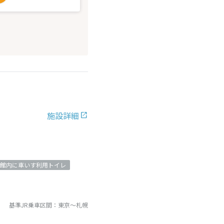
施設詳細
館内に車いす利用トイレ
基準JR乗車区間：
東京
～
札幌