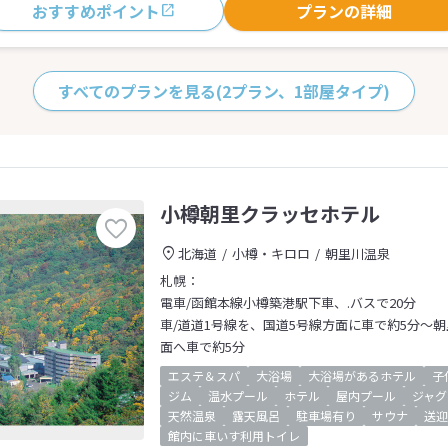
おすすめポイント
プランの詳細
すべてのプランを見る
(2プラン、1部屋タイプ)
小樽朝里クラッセホテル
北海道
小樽・キロロ
朝里川温泉
札幌：
電車/函館本線小樽築港駅下車、.バスで20分
車/道道1号線を、国道5号線方面に車で約5分～
面へ車で約5分
エステ＆スパ
大浴場
大浴場があるホテル
子
ジム
温水プール
ホテル
屋内プール
ジャグ
天然温泉
露天風呂
駐車場有り
サウナ
送迎
館内に車いす利用トイレ