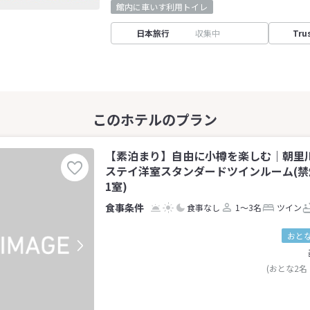
館内に車いす利用トイレ
日本旅行
収集中
Tru
【素泊まり】自由に小樽を楽しむ｜朝里
ステイ洋室スタンダードツインルーム(禁煙
1室)
食事なし
1～3名
ツイン
おとな
(おとな2名