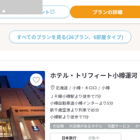
おすすめポイント
プランの詳細
すべてのプランを見る
(26プラン、6部屋タイプ)
ホテル・トリフィート小樽運河
北海道
小樽・キロロ
小樽
ＪＲ線小樽駅より徒歩で7分
小樽自動車道小樽インターより5分
新千歳空港より列車で85分
小樽駅より徒歩で7分
大浴場
大浴場があるホテル
宅配サービス
ホ
日本旅行
収集中