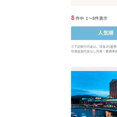
8
件中
1～8件表示
人気順
※下記旅行代金は、往復JR(基
往復追加代金なし列車・普通車