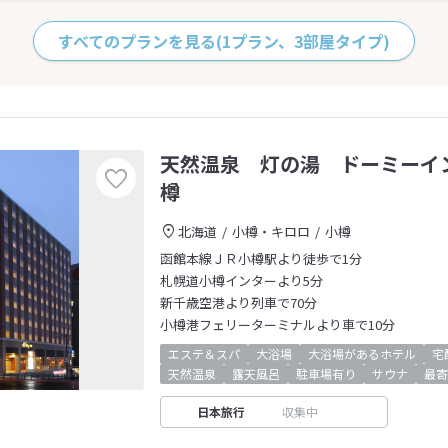
すべてのプランを見る
(1プラン、3部屋タイプ)
天然温泉 灯の湯 ドーミーイ
樽
北海道
小樽・キロロ
小樽
函館本線ＪＲ小樽駅より徒歩で1分
札幌道小樽インターより5分
新千歳空港より列車で70分
小樽港フェリーターミナルより車で10分
エステ＆スパ
大浴場
大浴場があるホテル
宅
天然温泉
露天風呂
駐車場有り
サウナ
最寄
日本旅行
収集中