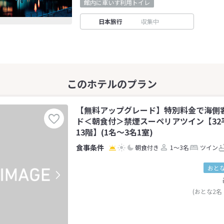
館内に車いす利用トイレ
日本旅行
収集中
【無料アップグレード】特別料金で海側
ド＜朝食付＞禁煙スーペリアツイン【32
13階】(1名～3名1室)
朝食付き
1～3名
ツイン
おとな
(おとな2名