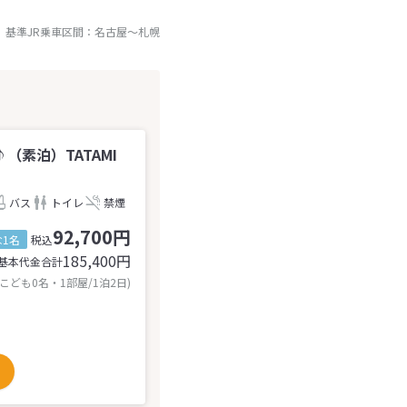
基準JR乗車区間：
名古屋
～
札幌
素泊）TATAMI
バス
トイレ
禁煙
92,700円
1名
税込
185,400
円
基本代金合計
 こども0名・1部屋/1泊2日)