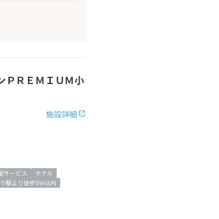
ンＰＲＥＭＩＵＭ小
施設詳細
配サービス
ホテル
り駅より徒歩5分以内