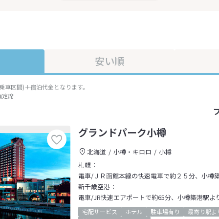
安い順
準乗車区間)＋宿泊代金となります。
指定席
グランドパーク小樽
北海道
小樽・キロロ
小樽
札幌：
電車/ＪＲ函館本線の快速電車で約２５分、小樽
新千歳空港：
電車/JR快速エアポートで約65分、小樽築港駅よ
宅配サービス
ホテル
駐車場有り
最寄り駅よ