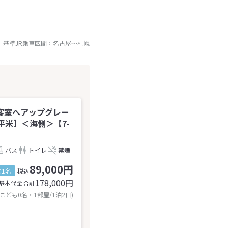
基準JR乗車区間：
名古屋
～
札幌
客室へアップグレー
平米】＜海側＞【7-
バス
トイレ
禁煙
89,000円
1名
税込
178,000
円
基本代金合計
 こども0名・1部屋/1泊2日)