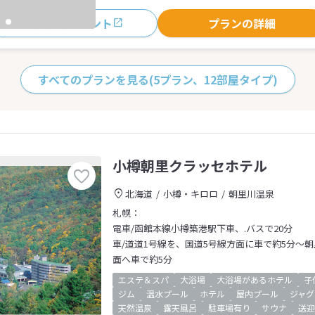
おすすめポイント
プランの詳細
すべてのプランを見る
(5プラン、12部屋タイプ)
小樽朝里クラッセホテル
北海道
小樽・キロロ
朝里川温泉
札幌：
電車/函館本線小樽築港駅下車、.バスで20分
車/道道1号線を、国道5号線方面に車で約5分～
面へ車で約5分
エステ＆スパ
大浴場
大浴場があるホテル
子
ジム
温水プール
ホテル
屋内プール
ジャグ
天然温泉
露天風呂
駐車場有り
サウナ
送迎