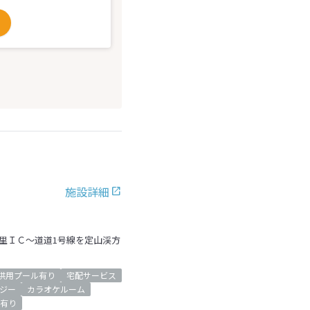
施設詳細
朝里ＩＣ～道道1号線を定山渓方
供用プール有り
宅配サービス
ジー
カラオケルーム
有り