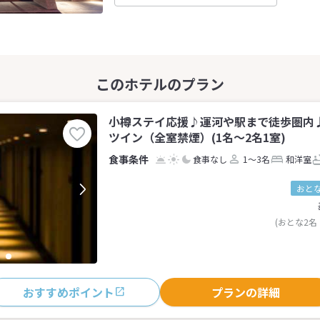
小樽ステイ応援♪運河や駅まで徒歩圏内♪（
ツイン（全室禁煙）(1名～2名1室)
食事なし
1～3名
和洋室
おとな
(おとな2名
おすすめポイント
プランの詳細