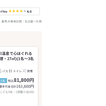
4.0
stYou
基準JR乗車区間：
名古屋
～
札幌
川温泉で心ほぐれる
・27㎡)(1名～3名
バス
トイレ
禁煙
81,800円
1名
税込
163,600
円
基本代金合計
 こども0名・1部屋/1泊2日)