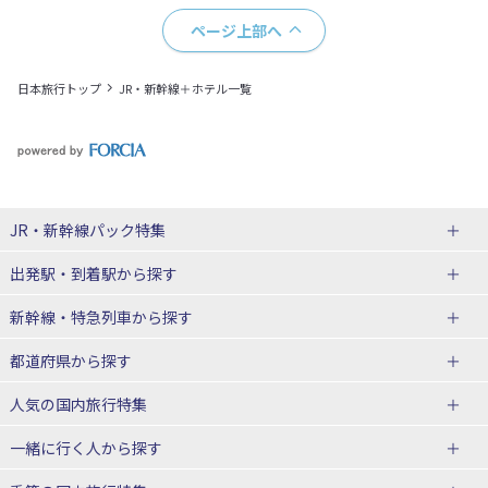
ページ上部へ
日本旅行トップ
JR・新幹線＋ホテル一覧
JR・新幹線パック
特集
出発駅・到着駅
から探す
JR・新幹線＋ホテルパック
日帰り JR・新幹線 パック
新幹線・特急列車
から探す
出張パック
秋田⇔東京 新幹線パック
山形⇔東京 新幹線パック
都道府県から探す
仙台→東京 新幹線パック
新潟→東京 新幹線パック
北海道新幹線 旅行
東北新幹線 旅行
人気の国内旅行特集
富山⇔東京 新幹線パック
東京→青森 新幹線パック
山形新幹線 旅行
秋田新幹線 旅行
一緒に行く人
から探す
東京→仙台 新幹線パック
東京 新幹線パック
東海道新幹線 旅行
北陸新幹線 旅行
北海道旅行・ツアー
東京ディズニーリゾート®への旅
ユニバーサル・スタジオ・ジャパ
ンへの旅