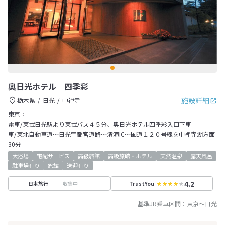
奥日光ホテル 四季彩
施設詳細
栃木県
日光
中禅寺
東京：
電車/東武日光駅より東武バス４５分、奥日光ホテル四季彩入口下車
車/東北自動車道～日光宇都宮道路～清滝IC～国道１２０号線を中禅寺湖方面
30分
大浴場
宅配サービス
高級旅館
高級旅館・ホテル
天然温泉
露天風呂
駐車場有り
旅館
送迎有り
4.2
収集中
日本旅行
TrustYou
基準JR乗車区間：
東京
～
日光