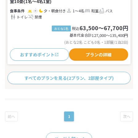
室10畳(1名～4名1室)
夕・朝食付き
1～4名
和室
バス
トイレ
禁煙
63,500～67,700円
税込
おとな1名
基本代金合計
127,000〜135,400
円
(おとな2名 こども0名・1部屋/1泊2日)
おすすめポイント
プランの詳細
すべてのプランを見る
(2プラン、2部屋タイプ)
1