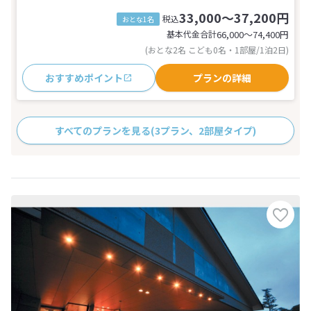
33,000～37,200円
税込
おとな1名
基本代金合計
66,000〜74,400
円
(おとな2名 こども0名・1部屋/1泊2日)
おすすめポイント
プランの詳細
すべてのプランを見る
(3プラン、2部屋タイプ)