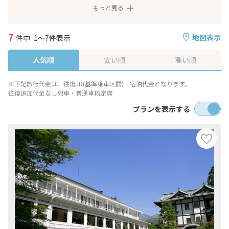
もっと見る
7
地図表示
件中
1～7件表示
人気順
安い順
高い順
※下記旅行代金は、往復JR(基準乗車区間)＋宿泊代金となります。
往復追加代金なし列車・普通車指定席
プランを表示する