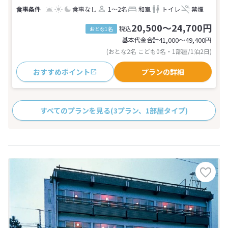
食事なし
1～2名
和室
トイレ
禁煙
20,500～24,700円
税込
おとな1名
基本代金合計
41,000〜49,400
円
(おとな2名 こども0名・1部屋/1泊2日)
おすすめポイント
プランの詳細
すべてのプランを見る
(3プラン、1部屋タイプ)