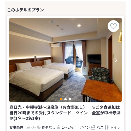
奥日光・中禅寺湖〜温泉旅（お食事無し） ※ご夕食追加は
当日20時までの受付スタンダード ツイン 全室が中禅寺湖
側(1名～2名1室)
食事なし
1～2名
ツイン
バス
トイレ