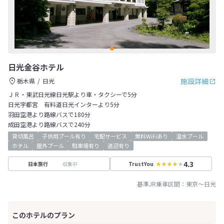
日光金谷ホテル
施設詳細
栃木県
日光
ＪＲ・東武日光線日光駅より車・タクシーで5分
日光宇都宮 有料道日光インターより5分
羽田空港より路線バスで180分
成田空港より路線バスで240分
貸切風呂
子供用プール有り
宅配サービス
無料WiFiあり
温水プール
ホテル
屋外プール
駐車場有り
送迎有り
4.3
収集中
日本旅行
TrustYou
基準JR乗車区間：
東京
～
日光