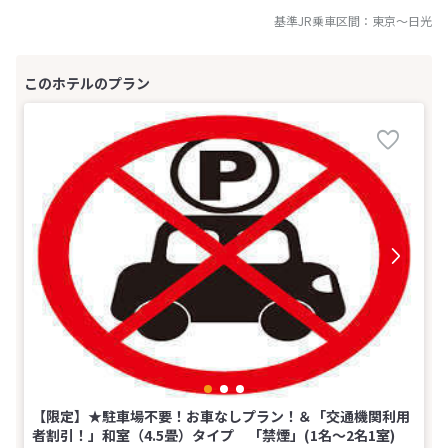
基準JR乗車区間：
東京
～
日光
【限定】★駐車場不要！お車なしプラン！＆「交通機関利用
者割引！」和室（4.5畳）タイプ 「禁煙」(1名～2名1室)