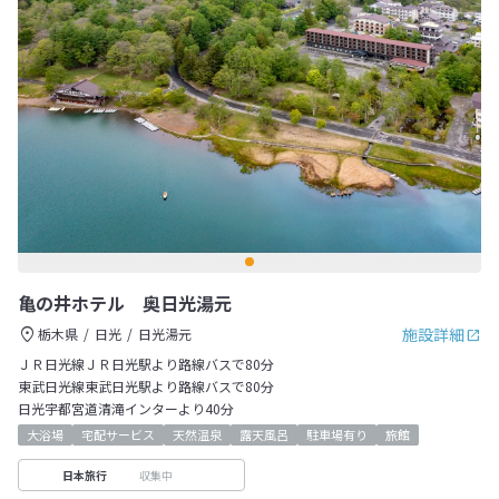
亀の井ホテル 奥日光湯元
施設詳細
栃木県
日光
日光湯元
ＪＲ日光線ＪＲ日光駅より路線バスで80分
東武日光線東武日光駅より路線バスで80分
日光宇都宮道清滝インターより40分
大浴場
宅配サービス
天然温泉
露天風呂
駐車場有り
旅館
収集中
日本旅行