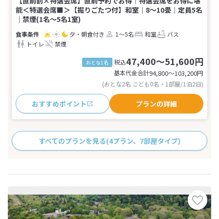
【直前割×特選会席】直前予約でお得｜特選会席をお得に堪
能＜特選会席■＞【掘りごたつ付】和室｜8～10畳｜定員5名
｜禁煙(1名～5名1室)
夕・朝食付き
1～5名
和室
バス
トイレ
禁煙
47,400～51,600円
税込
おとな1名
基本代金合計
94,800〜103,200
円
(おとな2名 こども0名・1部屋/1泊2日)
おすすめポイント
プランの詳細
すべてのプランを見る
(4プラン、7部屋タイプ)