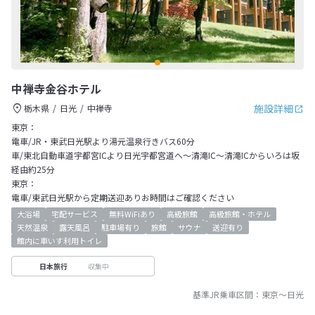
中禅寺金谷ホテル
施設詳細
栃木県
日光
中禅寺
東京：
電車/JR・東武日光駅より湯元温泉行きバス60分
車/東北自動車道宇都宮ICより日光宇都宮道へ～清滝IC～清滝ICからいろは坂
経由約25分
東京：
電車/東武日光駅から定期送迎ありお時間はご確認ください
大浴場
宅配サービス
無料WiFiあり
高級旅館
高級旅館・ホテル
天然温泉
露天風呂
駐車場有り
旅館
サウナ
送迎有り
館内に車いす利用トイレ
収集中
日本旅行
基準JR乗車区間：
東京
～
日光