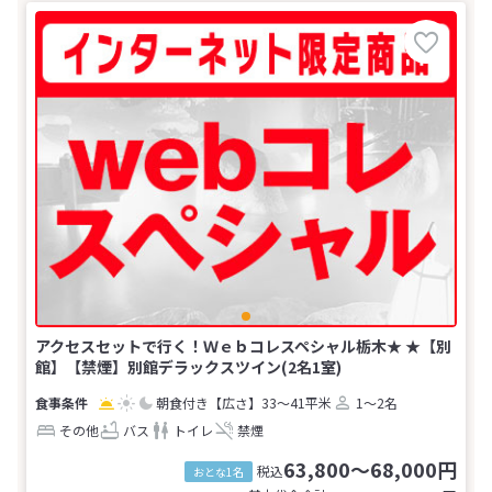
アクセスセットで行く！Ｗｅｂコレスペシャル栃木★ ★【別
館】【禁煙】別館デラックスツイン(2名1室)
朝食付き
【広さ】33～41平米
1～2名
その他
バス
トイレ
禁煙
63,800～68,000円
税込
おとな1名