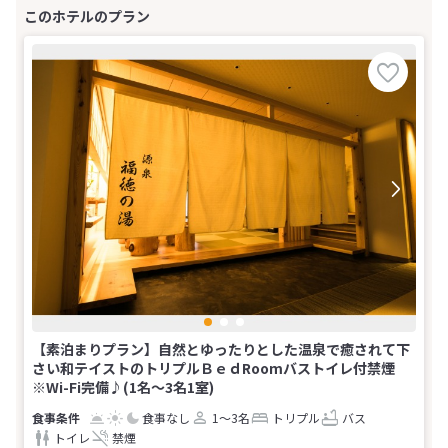
【素泊まりプラン】自然とゆったりとした温泉で癒されて下
さい和テイストのトリプルＢｅｄRoomバストイレ付禁煙
※Wi-Fi完備♪(1名～3名1室)
食事なし
1～3名
トリプル
バス
トイレ
禁煙