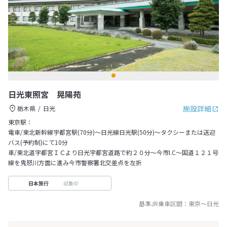
日光東照宮 晃陽苑
施設詳細
栃木県
日光
東京駅：
電車/東北新幹線宇都宮駅(70分)～日光線日光駅(50分)～タクシーまたは送迎
バス(予約制)にて10分
車/東北道宇都宮ＩＣより日光宇都宮道路で約２０分～今市I.C～国道１２１号
線を鬼怒川方面に進み今市警察署北交差点を左折
収集中
日本旅行
基準JR乗車区間：
東京
～
日光