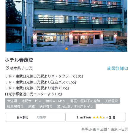
ホテル春茂登
施設詳細
栃木県
日光
ＪＲ・東武日光線日光駅より車・タクシーで10分
ＪＲ・東武日光線日光駅より送迎バスで15分
ＪＲ・東武日光線日光駅より徒歩で35分
日光宇都宮道日光インターより13分
大浴場
宅配サービス
無料WiFiあり
客室30室以下の旅館
天然温泉
駐車場有り
旅館
送迎有り
館内に車いす利用トイレ
3.8
収集中
日本旅行
TrustYou
基準JR乗車区間：
東京
～
日光