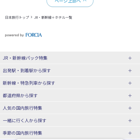
ページ上部へ
日本旅行トップ
JR・新幹線＋ホテル一覧
JR・新幹線パック
特集
出発駅・到着駅
から探す
JR・新幹線＋ホテルパック
日帰り JR・新幹線 パック
新幹線・特急列車
から探す
出張パック
秋田⇔東京 新幹線パック
山形⇔東京 新幹線パック
都道府県から探す
仙台→東京 新幹線パック
新潟→東京 新幹線パック
北海道新幹線 旅行
東北新幹線 旅行
人気の国内旅行特集
富山⇔東京 新幹線パック
東京→青森 新幹線パック
山形新幹線 旅行
秋田新幹線 旅行
一緒に行く人
から探す
東京→仙台 新幹線パック
東京 新幹線パック
東海道新幹線 旅行
北陸新幹線 旅行
北海道旅行・ツアー
東京ディズニーリゾート®への旅
ユニバーサル・スタジオ・ジャパ
ンへの旅
季節の国内旅行特集
東京→金沢 新幹線パック
東京→新潟 新幹線パック
上越新幹線 旅行
山陽新幹線 旅行
東北
一人旅 国内版
家族・子連れ旅行 国内版
温泉旅行
日帰り旅行