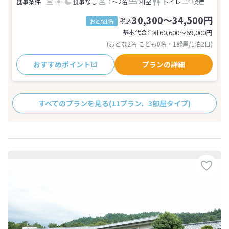
食事なし
1～2名
和室
トイレ
喫煙
30,300～34,500円
税込
おとな1名
基本代金合計
60,600〜69,000
円
(おとな2名 こども0名・1部屋/1泊2日)
おすすめポイント
プランの詳細
すべてのプランを見る
(11プラン、3部屋タイプ)