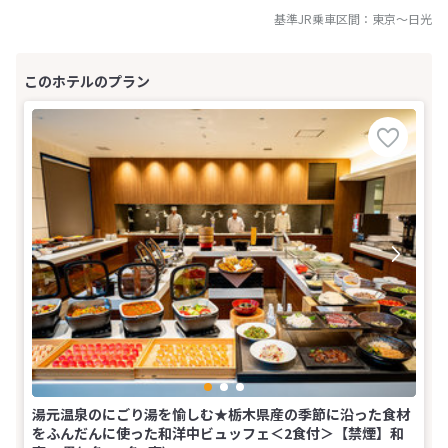
基準JR乗車区間：
東京
～
日光
湯元温泉のにごり湯を愉しむ★栃木県産の季節に沿った食材
をふんだんに使った和洋中ビュッフェ＜2食付＞【禁煙】和