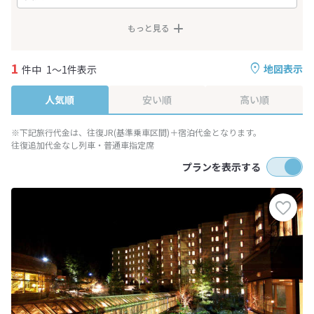
もっと見る
1
地図表示
件中
1～1件表示
人気順
安い順
高い順
※下記旅行代金は、往復JR(基準乗車区間)＋宿泊代金となります。
往復追加代金なし列車・普通車指定席
プランを表示する