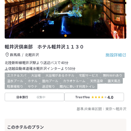
軽井沢倶楽部 ホテル軽井沢１１３０
施設詳細
群馬県
北軽井沢
北陸新幹線軽井沢駅より送迎バスで40分
上信越自動車道碓氷軽井沢インターより50分
エステ＆スパ
大浴場
大浴場があるホテル
宅配サービス
無料WiFiあり
温水プール
ホテル
屋内プール
カラオケルーム
天然温泉
露天風呂
駐車場有り
サウナ
送迎有り
館内に車いす利用トイレ
4.0
収集中
日本旅行
TrustYou
基準JR乗車区間：
東京
～
軽井沢