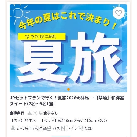
JRセットプランで行く！夏旅2026★群馬 －【禁煙】和洋室
スイート(2名～5名1室)
食事なし
【広さ】81平米
【ベッド】幅110cm×長さ210cm（2台）
2～5名
和洋室
バス
トイレ
禁煙