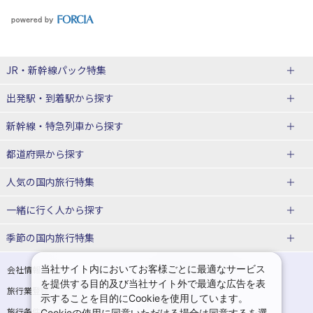
JR・新幹線パック
特集
出発駅・到着駅
から探す
JR・新幹線＋ホテルパック
日帰り JR・新幹線 パック
新幹線・特急列車
から探す
出張パック
秋田⇔東京 新幹線パック
山形⇔東京 新幹線パック
都道府県から探す
仙台→東京 新幹線パック
新潟→東京 新幹線パック
北海道新幹線 旅行
東北新幹線 旅行
人気の国内旅行特集
富山⇔東京 新幹線パック
東京→青森 新幹線パック
山形新幹線 旅行
秋田新幹線 旅行
一緒に行く人
から探す
東京→仙台 新幹線パック
東京 新幹線パック
東海道新幹線 旅行
北陸新幹線 旅行
北海道旅行・ツアー
東京ディズニーリゾート®への旅
ユニバーサル・スタジオ・ジャパ
ンへの旅
季節の国内旅行特集
東京→金沢 新幹線パック
東京→新潟 新幹線パック
上越新幹線 旅行
山陽新幹線 旅行
東北
一人旅 国内版
家族・子連れ旅行 国内版
温泉旅行
日帰り旅行
東京⇔軽井沢 新幹線パック
東京→長野 新幹線パック
九州新幹線 旅行
西九州新幹線 旅行
青森旅行・ツアー
岩手旅行・ツアー
カップル・夫婦旅行 国内版
女子旅 国内版
桜・お花見特集
ゴールデンウィーク（GW）の国内
当社サイト内においてお客様ごとに最適なサービス
会社情報
プライバシーポリシー
旅行
を提供する目的及び当社サイト外で最適な広告を表
旅行業登録票・約款
規約集
東京→名古屋 新幹線パック
東京→京都 新幹線パック
特急サンダーバード 旅行
宮城旅行・ツアー
秋田旅行・ツアー
卒業旅行・学生旅行 国内版
示することを目的にCookieを使用しています。
夏休み・お盆の国内旅行
7月の国内旅行
旅行条件書
商標について
Cookieの使用に同意いただける場合は同意するを選