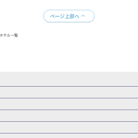
ページ上部へ
＋ホテル一覧
・新幹線 パック
出張パック
新幹線パック
仙台→東京 新幹線パック
新潟→東京 新幹線パック
新幹線パック
東京→仙台 新幹線パック
東京 新幹線パック
東京→
山形新幹線 旅行
秋田新幹線 旅行
東海道新幹線 旅行
北陸新幹線 
 新幹線パック
東京→長野 新幹線パック
東京→名古屋 新幹線パッ
州新幹線 旅行
西九州新幹線 旅行
特急サンダーバード 旅行
森旅行・ツアー
岩手旅行・ツアー
宮城旅行・ツアー
秋田旅行・
新大阪） 新幹線パック
東京→神戸（新神戸） 新幹線パック
東京→
関東
東京旅行・ツアー
神奈川旅行・ツアー
埼玉旅行・ツアー
新幹線パック
東京→福岡（博多） 新幹線パック
新横浜⇔名古屋 新
バーサル・スタジオ・ジャパンへの旅
温泉旅行
日帰り旅行