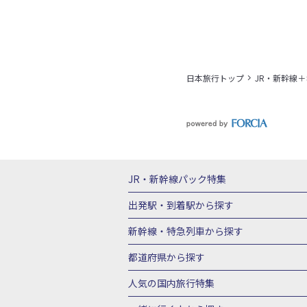
日本旅行トップ
JR・新幹線
JR・新幹線パック
特集
JR・新幹線＋ホテルパック
日帰り JR
出発駅・到着駅
から探す
秋田⇔東京 新幹線パック
山形⇔東京 
新幹線・特急列車
から探す
富山⇔東京 新幹線パック
東京→青森 
北海道新幹線 旅行
東北新幹線 旅行
都道府県から探す
東京→新潟 新幹線パック
東京⇔軽井沢
上越新幹線 旅行
山陽新幹線 旅行
九
北海道旅行・ツアー
東北
青
人気の国内旅行特集
東京→京都 新幹線パック
東京→大阪（
山形旅行・ツアー
福島旅行・ツアー
東京→広島 新幹線パック
東京⇔山口 
東京ディズニーリゾート®への旅
ユニ