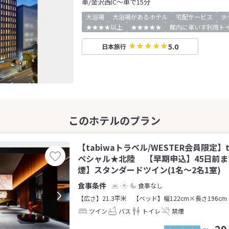
車/金沢西IC～車で15分
大浴場
大浴場があるホテル
宅配サービス
ホ
★★★★以上
★★★★★
館内に車いす利用ト
5.0
日本旅行
【tabiwaトラベル/WESTER会員限定】
ペシャル★北陸 【早期申込】45日前
煙】スタンダードツイン(1名～2名1室)
食事なし
【広さ】21.3平米
【ベッド】幅122cm×長さ196cm
ツイン
バス
トイレ
禁煙