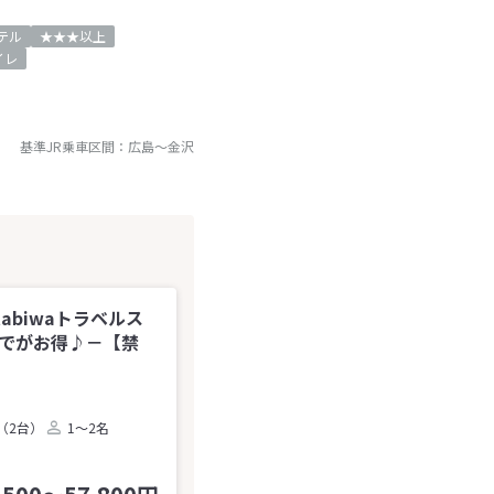
テル
★★★以上
イレ
基準JR乗車区間：
広島
～
金沢
tabiwaトラベルス
までがお得♪－【禁
（2台）
1～2名