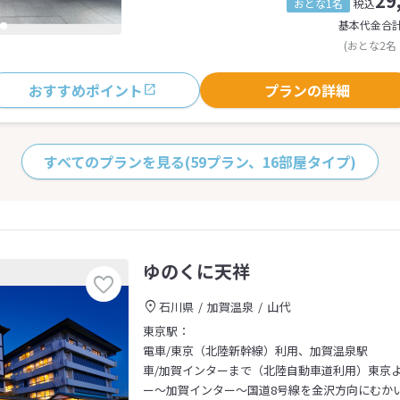
29
おとな1名
税込
基本代金合
(おとな2名
おすすめポイント
プランの詳細
すべてのプランを見る
(59プラン、16部屋タイプ)
ゆのくに天祥
石川県
加賀温泉
山代
東京駅：
電車/東京（北陸新幹線）利用、加賀温泉駅
車/加賀インターまで（北陸自動車道利用）東京よ
ー～加賀インター～国道8号線を金沢方向にむか