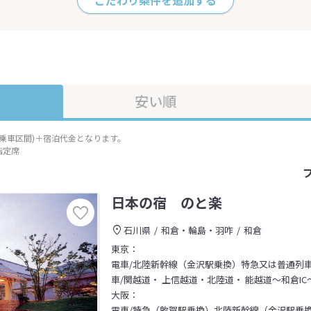
こだわり条件を追加する
安い順
準乗車区間)＋宿泊代金となります。
指定席
日本の宿 のと楽
石川県
和倉・輪島・羽咋
和倉
東京：
電車/北陸新幹線（金沢駅乗換）特急又は普通列
車/関越道・ 上信越道・北陸道・ 能越道～和倉IC
大阪：
電車/特急（敦賀駅乗換）北陸新幹線（金沢駅乗