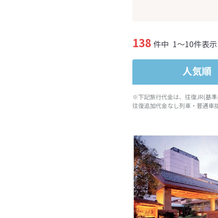
138
件中
1～10件表示
人気順
※下記旅行代金は、往復JR(基
往復追加代金なし列車・普通車