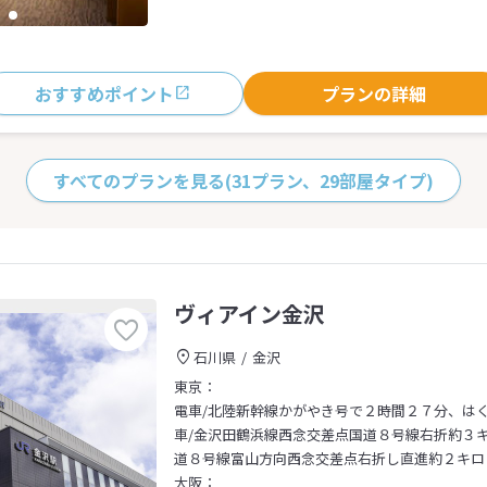
おすすめポイント
プランの詳細
すべてのプランを見る
(31プラン、29部屋タイプ)
ヴィアイン金沢
石川県
金沢
東京：
電車/北陸新幹線かがやき号で２時間２７分、は
車/金沢田鶴浜線西念交差点国道８号線右折約３キロ～金
道８号線富山方向西念交差点右折し直進約２キロ
大阪：