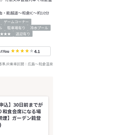
由・能越道～和倉IC～約10分
ゲームコーナー
ル
駐車場有り
冷水プール
★★★
送迎有り
4.1
stYou
基準JR乗車区間：
広島
～
和倉温泉
申込】30日前までが
り和食会席になる場
禁煙】ガーデン能登
)