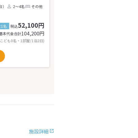
2台）
2～4名
その他
52,100円
1名
税込
104,200
円
基本代金合計
 こども0名・1部屋/1泊2日)
施設詳細