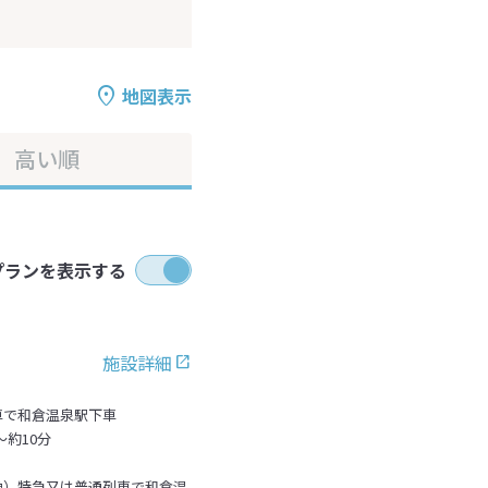
地図表示
高い順
プランを表示する
施設詳細
車で和倉温泉駅下車
～約10分
換）特急又は普通列車で和倉温