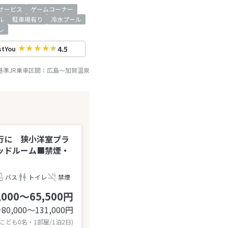
サービス
ゲームコーナー
ル
駐車場有り
冷水プール
レ
4.5
stYou
基準JR乗車区間：
広島
～
加賀温泉
行に 狭小洋室プラ
ッドルーム■禁煙・
バス
トイレ
禁煙
,000～65,500円
80,000〜131,000
円
計
 こども0名・1部屋/1泊2日)