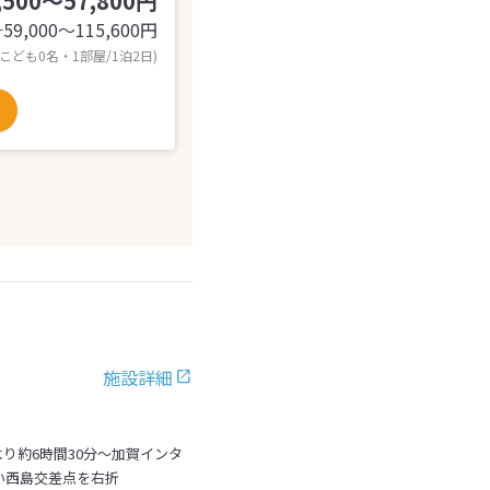
,500～57,800円
59,000〜115,600
円
計
 こども0名・1部屋/1泊2日)
施設詳細
り約6時間30分～加賀インタ
い西島交差点を右折