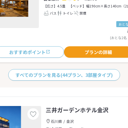
【広さ】4.5畳
【ベッド】幅190cm×長さ140cm（
バス
トイレ
禁煙
おとな
(おとな2名
おすすめポイント
プランの詳細
すべてのプランを見る
(44プラン、3部屋タイプ)
三井ガーデンホテル金沢
石川県
金沢