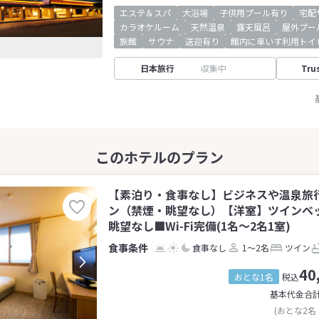
エステ＆スパ
大浴場
子供用プール有り
宅配
カラオケルーム
天然温泉
露天風呂
屋外プー
旅館
サウナ
送迎有り
館内に車いす利用トイ
日本旅行
収集中
Tru
【素泊り・食事なし】ビジネスや温泉旅
ン（禁煙・眺望なし）【洋室】ツインベ
眺望なし■Wi-Fi完備(1名～2名1室)
食事なし
1～2名
ツイン
40
おとな1名
税込
基本代金合
(おとな2名