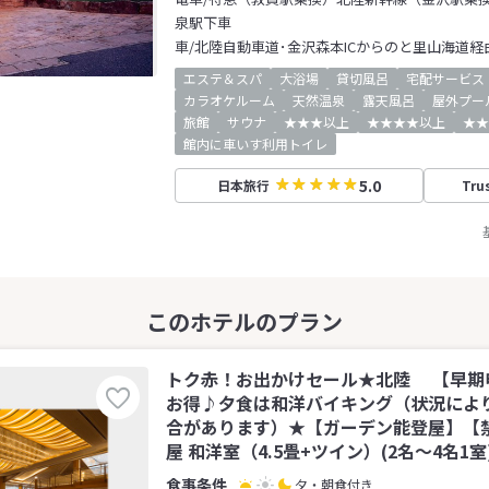
泉駅下車
車/北陸自動車道･金沢森本ICからのと里山海道経
エステ＆スパ
大浴場
貸切風呂
宅配サービス
カラオケルーム
天然温泉
露天風呂
屋外プー
旅館
サウナ
★★★以上
★★★★以上
★★
館内に車いす利用トイレ
5.0
日本旅行
Tru
トク赤！お出かけセール★北陸 【早期
お得♪夕食は和洋バイキング（状況によ
合があります）★【ガーデン能登屋】【
屋 和洋室（4.5畳+ツイン）(2名～4名1室
夕・朝食付き