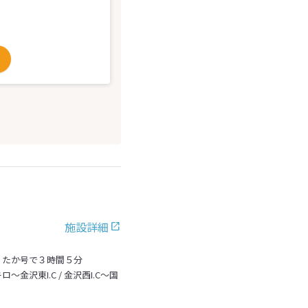
施設詳細
くたか号で３時間５分
沢東I.C / 金沢西I.C～国