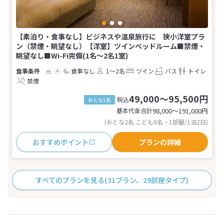
【素泊り・食事なし】ビジネスや温泉旅行に 狭小洋室プラ
ン（禁煙・眺望なし）【洋室】ツインベッドルーム■禁煙・
眺望なし■Wi-Fi完備(1名～2名1室)
食事なし
1～2名
ツイン
バス
トイレ
禁煙
49,000～95,500円
税込
おとな1名
基本代金合計
98,000〜191,000
円
(おとな2名 こども0名・1部屋/1泊2日)
おすすめポイント
プランの詳細
すべてのプランを見る
(31プラン、29部屋タイプ)