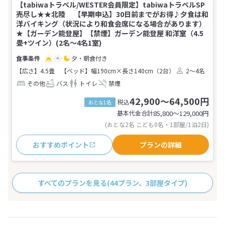
【tabiwaトラベル/WESTER会員限定】tabiwaトラベルSP
売尽し★★北陸 【早期申込】30日前までがお得♪夕食は和
洋バイキング（状況により和食会席になる場合があります）
★【ガーデン能登屋】【禁煙】ガーデン能登屋 和洋室（4.5
畳+ツイン）(2名～4名1室)
夕・朝食付き
【広さ】4.5畳
【ベッド】幅190cm×長さ140cm（2台）
2～4名
その他
バス
トイレ
禁煙
42,900～64,500円
税込
おとな1名
基本代金合計
85,800〜129,000
円
(おとな2名 こども0名・1部屋/1泊2日)
おすすめポイント
プランの詳細
すべてのプランを見る
(44プラン、3部屋タイプ)