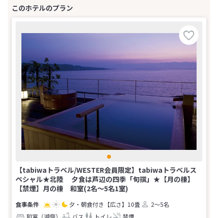
【tabiwaトラベル/WESTER会員限定】tabiwaトラベルス
ペシャル★北陸 夕食は芦辺の四季「旬撰」★【月の棟】
【禁煙】月の棟 和室(2名～5名1室)
夕・朝食付き
【広さ】10畳
2～5名
和室（湖側）
バス
トイレ
禁煙