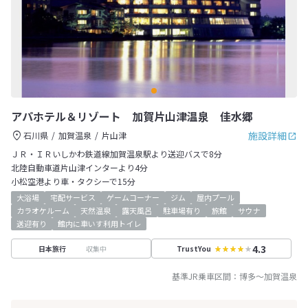
アパホテル＆リゾート 加賀片山津温泉 佳水郷
施設詳細
石川県
加賀温泉
片山津
ＪＲ・ＩＲいしかわ鉄道線加賀温泉駅より送迎バスで8分
北陸自動車道片山津インターより4分
小松空港より車・タクシーで15分
大浴場
宅配サービス
ゲームコーナー
ジム
屋内プール
カラオケルーム
天然温泉
露天風呂
駐車場有り
旅館
サウナ
送迎有り
館内に車いす利用トイレ
4.3
収集中
日本旅行
TrustYou
基準JR乗車区間：
博多
～
加賀温泉