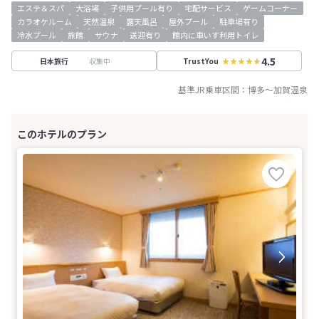
エステ＆スパ
大浴場
子供用プール有り
宅配サービス
ゲームコーナー
カラオケルーム
天然温泉
露天風呂
屋外プール
駐車場有り
冷水プール
旅館
サウナ
送迎有り
館内に車いす利用トイレ
4.5
収集中
日本旅行
TrustYou
基準JR乗車区間：
博多
～
加賀温泉