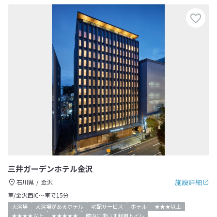
三井ガーデンホテル金沢
施設詳細
石川県
金沢
車/金沢西IC～車で15分
大浴場
大浴場があるホテル
宅配サービス
ホテル
★★★以上
★★★★以上
★★★★★
館内に車いす利用トイレ