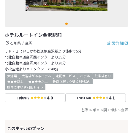
ホテルルートイン金沢駅前
施設詳細
石川県
金沢
ＪＲ・ＩＲいしかわ鉄道線金沢駅より徒歩で5分
北陸自動車道金沢西インターより15分
北陸自動車道金沢東インターより20分
小松空港より車・タクシーで40分
大浴場
大浴場があるホテル
宅配サービス
ホテル
駐車場有り
★★★以上
★★★★以上
最寄り駅より徒歩5分以内
館内に車いす利用トイレ
4.0
4.1
日本旅行
TrustYou
基準JR乗車区間：
博多
～
金沢