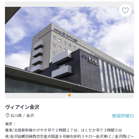
ヴィアイン金沢
施設詳細
石川県
金沢
東京：
電車/北陸新幹線かがやき号で２時間２７分、はくたか号で３時間５分
車/金沢田鶴浜線西念交差点国道８号線右折約３キロ～金沢東I.C / 金沢西I.C～