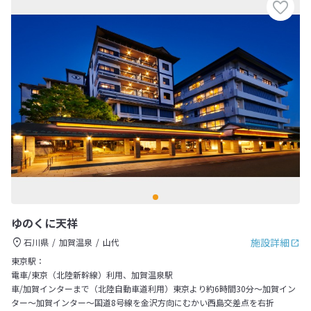
ゆのくに天祥
施設詳細
石川県
加賀温泉
山代
東京駅：
電車/東京（北陸新幹線）利用、加賀温泉駅
車/加賀インターまで（北陸自動車道利用）東京より約6時間30分～加賀イン
ター～加賀インター～国道8号線を金沢方向にむかい西島交差点を右折