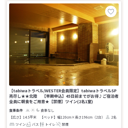
【tabiwaトラベル/WESTER会員限定】tabiwaトラベルSP
売尽し★★北陸 【早期申込】45日前までがお得♪ご宿泊者
全員に朝食をご用意★【禁煙】ツイン(2名1室)
食事なし
【広さ】14.5平米
【ベッド】幅120cm×長さ196cm（2台）
2名
ツイン
バス
トイレ
禁煙