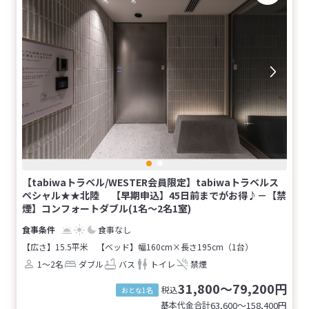
【tabiwaトラベル/WESTER会員限定】tabiwaトラベルス
ペシャル★★北陸 【早期申込】45日前までがお得♪－【禁
煙】コンフォートダブル(1名～2名1室)
食事なし
【広さ】15.5平米
【ベッド】幅160cm×長さ195cm（1台）
1～2名
ダブル
バス
トイレ
禁煙
31,800～79,200円
税込
おとな1名
基本代金合計
63,600〜158,400
円