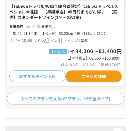
【tabiwaトラベル/WESTER会員限定】tabiwaトラベルス
ペシャル★北陸 【早期申込】45日前までがお得♪－【禁
煙】スタンダードツイン(1名～2名1室)
食事なし
【広さ】21.3平米
【ベッド】幅122cm×長さ196cm（2台）
1～2名
ツイン
バス
トイレ
禁煙
34,300～83,400円
税込
おとな1名
基本代金合計
68,600〜166,800
円
(おとな2名 こども0名・1部屋/1泊2日)
おすすめポイント
プランの詳細
すべてのプランを見る
(63プラン、16部屋タイプ)