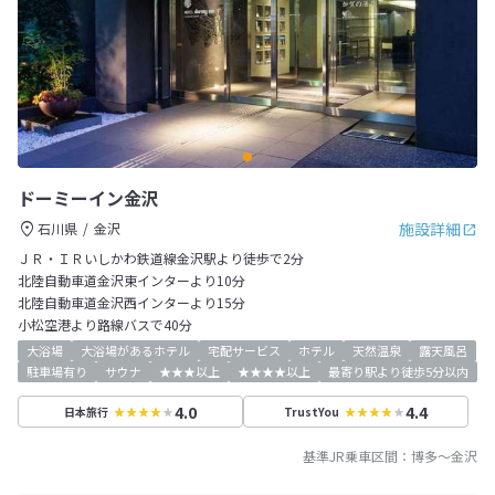
ドーミーイン金沢
施設詳細
石川県
金沢
ＪＲ・ＩＲいしかわ鉄道線金沢駅より徒歩で2分
北陸自動車道金沢東インターより10分
北陸自動車道金沢西インターより15分
小松空港より路線バスで40分
大浴場
大浴場があるホテル
宅配サービス
ホテル
天然温泉
露天風呂
駐車場有り
サウナ
★★★以上
★★★★以上
最寄り駅より徒歩5分以内
4.0
4.4
日本旅行
TrustYou
基準JR乗車区間：
博多
～
金沢