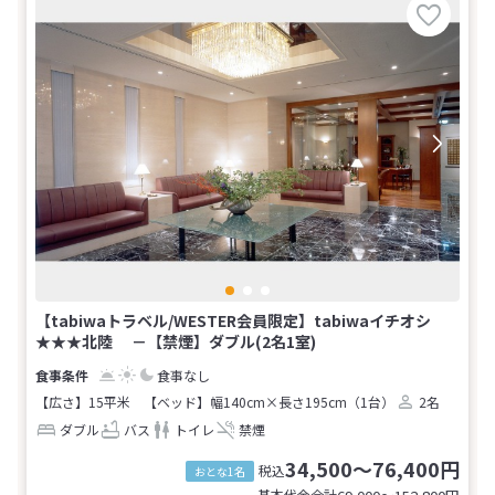
【tabiwaトラベル/WESTER会員限定】tabiwaイチオシ
★★★北陸 －【禁煙】ダブル(2名1室)
食事なし
【広さ】15平米
【ベッド】幅140cm×長さ195cm（1台）
2名
ダブル
バス
トイレ
禁煙
34,500～76,400円
税込
おとな1名
基本代金合計