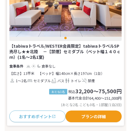
【tabiwaトラベル/WESTER会員限定】tabiwaトラベルSP
売尽し★★北陸 －【禁煙】セミダブル（ベット幅１４０ｃ
ｍ）(1名～2名1室)
食事なし
【広さ】13平米
【ベッド】幅140cm×長さ197cm（1台）
1～2名
セミダブル
バス
トイレ
禁煙
32,200～75,500円
税込
おとな1名
基本代金合計
64,400〜151,000
円
(おとな2名 こども0名・1部屋/1泊2日)
おすすめポイント
プランの詳細