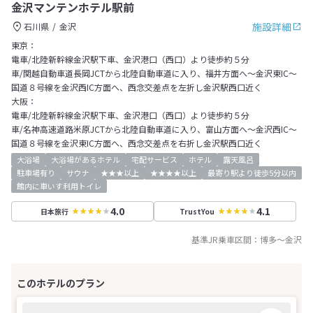
金沢マンテンホテル駅前
施設詳細
石川県
金沢
東京：
電車/北陸新幹線金沢駅下車、金沢港口（西口）より徒歩約５分
車/関越自動車道長岡JCTから北陸自動車道に入り、福井方面へ～金沢東IC～
国道８号線を金沢西IC方面へ、西念交差点を左折し金沢駅西口近く
大阪：
電車/北陸新幹線金沢駅下車、金沢港口（西口）より徒歩約５分
車/名神高速道路米原JCTから北陸自動車道に入り、富山方面へ～金沢西IC～
国道８号線を金沢東IC方面へ、西念交差点を右折し金沢駅西口近く
大浴場
大浴場があるホテル
宅配サービス
ホテル
露天風呂
駐車場有り
サウナ
★★★以上
★★★★以上
最寄り駅より徒歩5分以内
館内に車いす利用トイレ
4.0
4.1
日本旅行
TrustYou
基準JR乗車区間：
博多
～
金沢