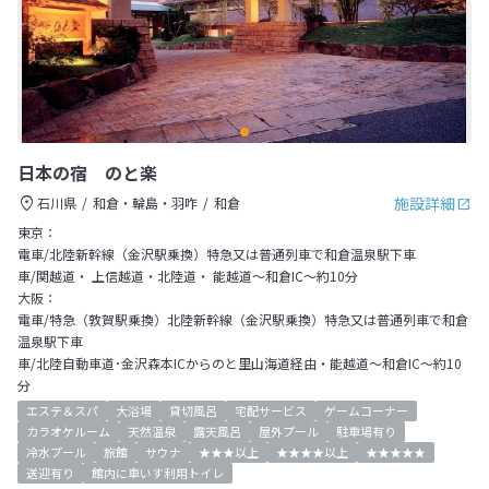
日本の宿 のと楽
施設詳細
石川県
和倉・輪島・羽咋
和倉
東京：
電車/北陸新幹線（金沢駅乗換）特急又は普通列車で和倉温泉駅下車
車/関越道・ 上信越道・北陸道・ 能越道～和倉IC～約10分
大阪：
電車/特急（敦賀駅乗換）北陸新幹線（金沢駅乗換）特急又は普通列車で和倉
温泉駅下車
車/北陸自動車道･金沢森本ICからのと里山海道経由・能越道～和倉IC～約10
分
エステ＆スパ
大浴場
貸切風呂
宅配サービス
ゲームコーナー
カラオケルーム
天然温泉
露天風呂
屋外プール
駐車場有り
冷水プール
旅館
サウナ
★★★以上
★★★★以上
★★★★★
送迎有り
館内に車いす利用トイレ