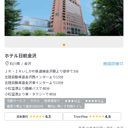
ホテル日航金沢
施設詳細
石川県
金沢
ＪＲ・ＩＲいしかわ鉄道線金沢駅より徒歩で3分
北陸自動車道金沢西インターより15分
北陸自動車道金沢東インターより10分
小松空港より路線バスで40分
小松空港より車・タクシーで40分
宅配サービス
ホテル
駐車場有り
★★★以上
★★★★以上
最寄り駅より徒歩5分以内
館内に車いす利用トイレ
4.5
4.6
日本旅行
TrustYou
基準JR乗車区間：
博多
～
金沢