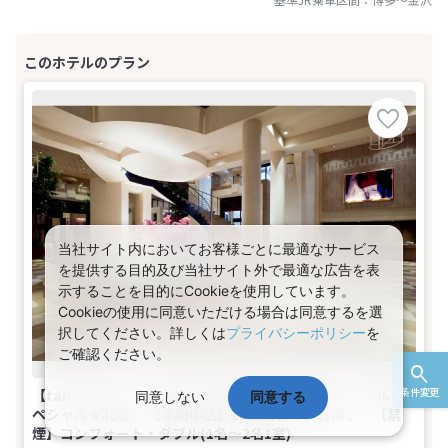
当社サイト内においてお客様ごとに最適なサービス
を提供する目的及び当社サイト外で最適な広告を表
示することを目的にCookieを使用しています。
Cookieの使用に同意いただける場合は同意するを選
択してください。詳しくは
プライバシーポリシー
を
ご確認ください。
条件変更
【tabiwaトラベル/WESTER会員限定】tabiwaトラベルス
同意しない
同意する
ペシャル★北陸 【早期申込】60日前までがお得♪－【禁
煙】コンフォート・ダブル(1名～2名1室)