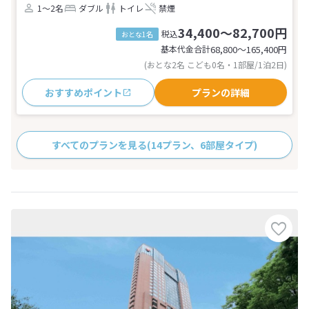
1～2名
ダブル
トイレ
禁煙
34,400～82,700円
税込
おとな1名
基本代金合計
68,800〜165,400
円
(おとな2名 こども0名・1部屋/1泊2日)
おすすめポイント
プランの詳細
すべてのプランを見る
(14プラン、6部屋タイプ)