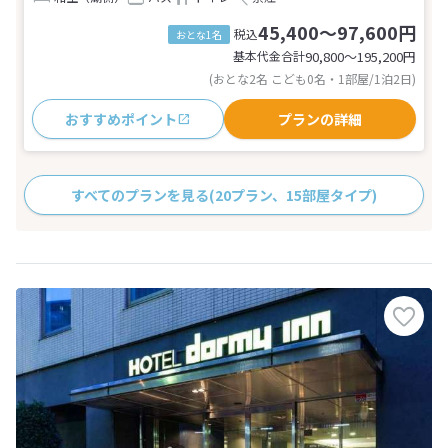
45,400～97,600円
税込
おとな1名
基本代金合計
90,800〜195,200
円
(おとな2名 こども0名・1部屋/1泊2日)
おすすめポイント
プランの詳細
すべてのプランを見る
(20プラン、15部屋タイプ)