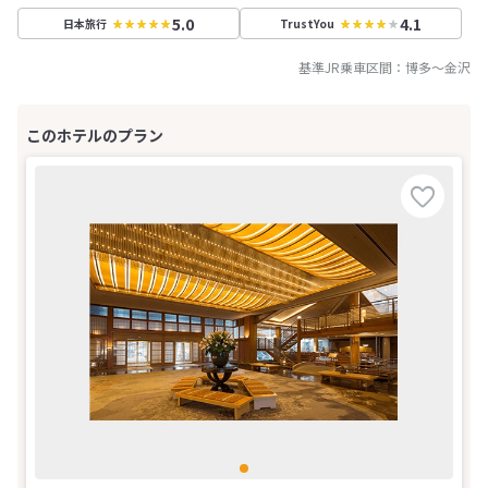
5.0
4.1
日本旅行
TrustYou
基準JR乗車区間：
博多
～
金沢