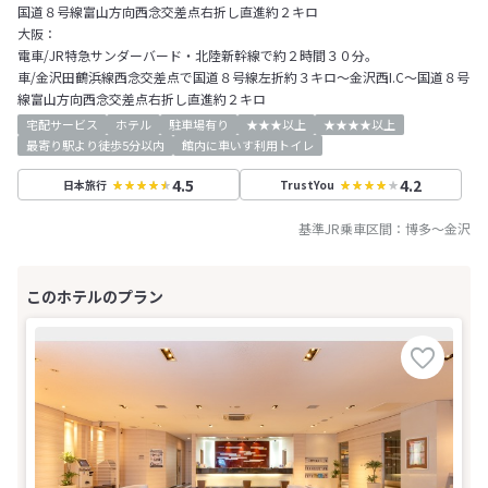
国道８号線富山方向西念交差点右折し直進約２キロ
大阪：
電車/JR特急サンダーバード・北陸新幹線で約２時間３０分。
車/金沢田鶴浜線西念交差点で国道８号線左折約３キロ～金沢西I.C～国道８号
線富山方向西念交差点右折し直進約２キロ
宅配サービス
ホテル
駐車場有り
★★★以上
★★★★以上
最寄り駅より徒歩5分以内
館内に車いす利用トイレ
4.5
4.2
日本旅行
TrustYou
基準JR乗車区間：
博多
～
金沢