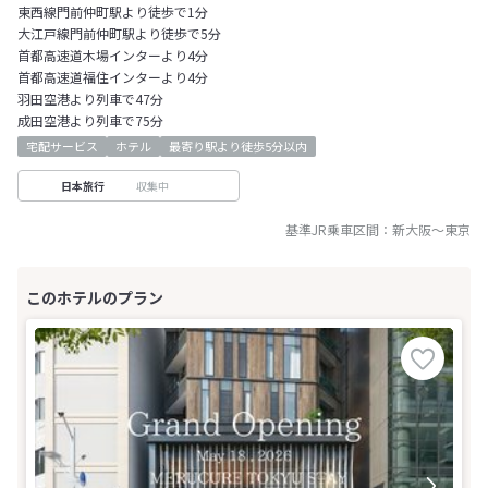
東西線門前仲町駅より徒歩で1分
大江戸線門前仲町駅より徒歩で5分
首都高速道木場インターより4分
首都高速道福住インターより4分
羽田空港より列車で47分
成田空港より列車で75分
宅配サービス
ホテル
最寄り駅より徒歩5分以内
収集中
日本旅行
基準JR乗車区間：
新大阪
～
東京