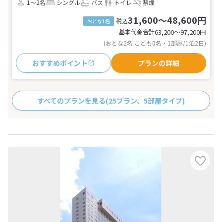
1～2名
シングル
バス
トイレ
禁煙
31,600～48,600円
税込
おとな1名
基本代金合計
63,200〜97,200
円
(おとな2名 こども0名・1部屋/1泊2日)
おすすめポイント
プランの詳細
すべてのプランを見る
(25プラン、5部屋タイプ)