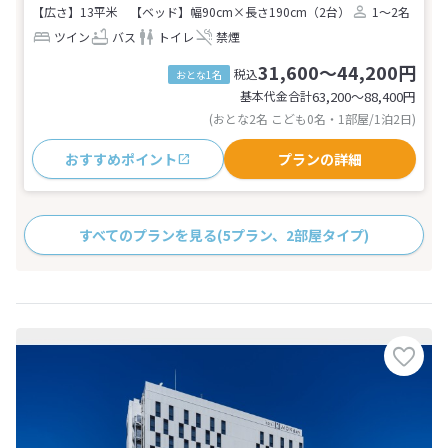
【広さ】13平米
【ベッド】幅90cm×長さ190cm（2台）
1～2名
ツイン
バス
トイレ
禁煙
31,600～44,200円
税込
おとな1名
基本代金合計
63,200〜88,400
円
(おとな2名 こども0名・1部屋/1泊2日)
おすすめポイント
プランの詳細
すべてのプランを見る
(5プラン、2部屋タイプ)