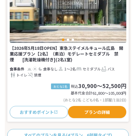
【2026年5月18日OPEN】東急ステイメルキュール広島 開
業応援プラン【2名】（素泊）モデレートセミダブル 禁
煙 [洗濯乾燥機付き](2名1室)
食事なし
1～2名
セミダブル
バス
トイレ
禁煙
30,900～52,500円
税込
おとな1名
基本代金合計
61,800〜105,000
円
(おとな2名 こども0名・1部屋/1泊2日)
おすすめポイント
プランの詳細
すべてのプランを見る
(4プラン、6部屋タイプ)