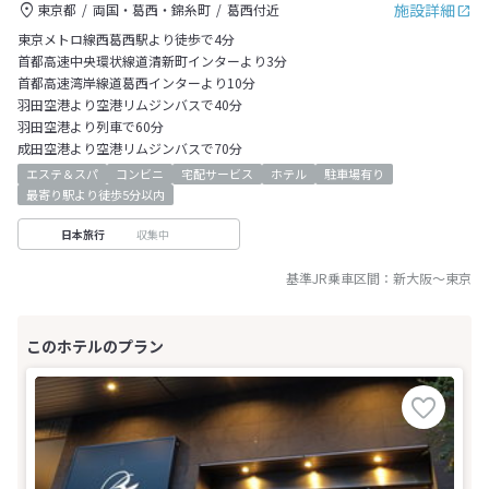
施設詳細
東京都
両国・葛西・錦糸町
葛西付近
東京メトロ線西葛西駅より徒歩で4分
首都高速中央環状線道清新町インターより3分
首都高速湾岸線道葛西インターより10分
羽田空港より空港リムジンバスで40分
羽田空港より列車で60分
成田空港より空港リムジンバスで70分
エステ＆スパ
コンビニ
宅配サービス
ホテル
駐車場有り
最寄り駅より徒歩5分以内
収集中
日本旅行
基準JR乗車区間：
新大阪
～
東京