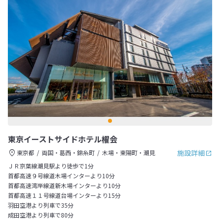
東京イーストサイドホテル櫂会
施設詳細
東京都
両国・葛西・錦糸町
木場・東陽町・潮見
ＪＲ京葉線潮見駅より徒歩で1分
首都高速９号線道木場インターより10分
首都高速湾岸線道新木場インターより10分
首都高速１１号線道台場インターより15分
羽田空港より列車で35分
成田空港より列車で80分