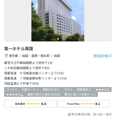
第一ホテル両国
施設詳細
東京都
両国・葛西・錦糸町
両国
都営大江戸線両国駅より徒歩で1分
ＪＲ総武線両国駅より徒歩で8分
首都高速 ６号線道向島インターより15分
首都高速 ７号線道錦糸町インターより15分
羽田空港より列車で50分
コンビニ
宅配サービス
無料WiFiあり
ホテル
駐車場有り
★★★以上
★★★★以上
最寄り駅より徒歩5分以内
館内に車いす利用トイレ
4.0
4.1
日本旅行
TrustYou
基準JR乗車区間：
新大阪
～
東京