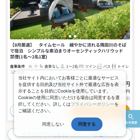
【8月厳選】 タイムセール 緩やかに流れる隅田川のそば
で宿泊 シンプルな素泊まりオーセンティックハリウッド
禁煙(1名～2名1室)
食事なし
1～2名
ツイン
バス
トイレ
禁煙
当社サイト内においてお客様ごとに最適なサービス
35,700～61,300円
税込
を提供する目的及び当社サイト外で最適な広告を表
おとな1名
基本代金合計
71,400〜122,600
円
示することを目的にCookieを使用しています。
Cookieの使用に同意いただける場合は同意するを選
(おとな2名 こども0名・1部屋/1泊2日)
択してください。詳しくは
プライバシーポリシー
を
おすすめポイント
プランの詳細
ご確認ください。
条件変更
同意しない
同意する
すべてのプランを見る
(53プラン、49部屋タイプ)