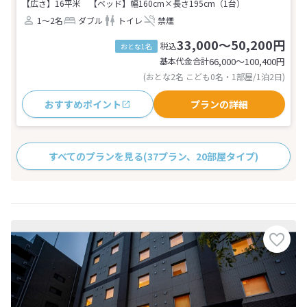
【広さ】16平米
【ベッド】幅160cm×長さ195cm（1台）
1～2名
ダブル
トイレ
禁煙
33,000～50,200円
税込
おとな1名
基本代金合計
66,000〜100,400
円
(おとな2名 こども0名・1部屋/1泊2日)
おすすめポイント
プランの詳細
すべてのプランを見る
(37プラン、20部屋タイプ)