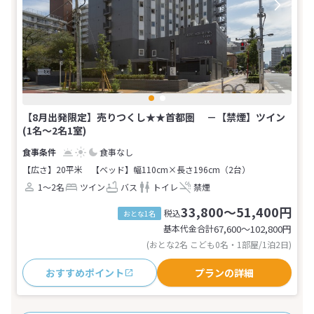
【8月出発限定】売りつくし★★首都圏 －【禁煙】ツイン
(1名～2名1室)
食事なし
【広さ】20平米
【ベッド】幅110cm×長さ196cm（2台）
1～2名
ツイン
バス
トイレ
禁煙
33,800～51,400円
税込
おとな1名
基本代金合計
67,600〜102,800
円
(おとな2名 こども0名・1部屋/1泊2日)
おすすめポイント
プランの詳細