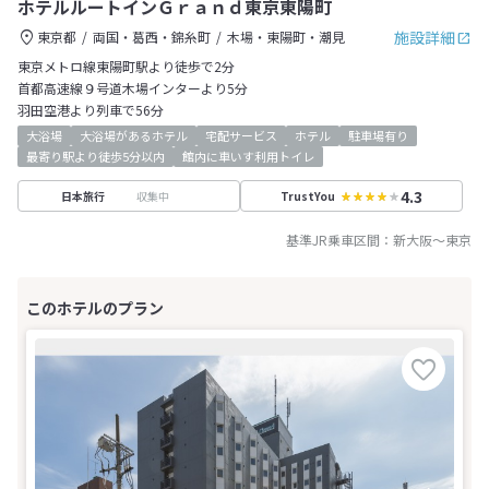
ホテルルートインＧｒａｎｄ東京東陽町
施設詳細
東京都
両国・葛西・錦糸町
木場・東陽町・潮見
東京メトロ線東陽町駅より徒歩で2分
首都高速線９号道木場インターより5分
羽田空港より列車で56分
大浴場
大浴場があるホテル
宅配サービス
ホテル
駐車場有り
最寄り駅より徒歩5分以内
館内に車いす利用トイレ
4.3
収集中
日本旅行
TrustYou
基準JR乗車区間：
新大阪
～
東京