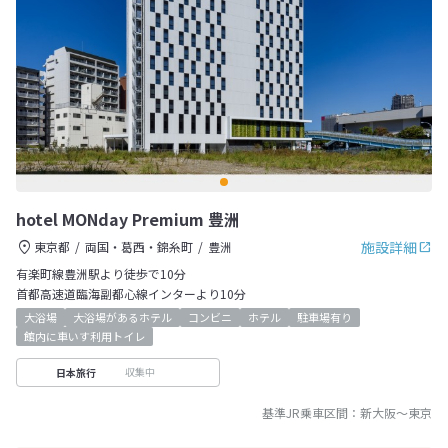
hotel MONday Premium 豊洲
施設詳細
東京都
両国・葛西・錦糸町
豊洲
有楽町線豊洲駅より徒歩で10分
首都高速道臨海副都心線インターより10分
大浴場
大浴場があるホテル
コンビニ
ホテル
駐車場有り
館内に車いす利用トイレ
収集中
日本旅行
基準JR乗車区間：
新大阪
～
東京