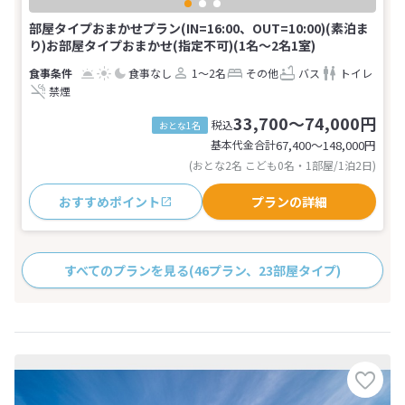
部屋タイプおまかせプラン(IN=16:00、OUT=10:00)(素泊ま
り)お部屋タイプおまかせ(指定不可)(1名～2名1室)
食事なし
1～2名
その他
バス
トイレ
禁煙
33,700～74,000円
税込
おとな1名
基本代金合計
67,400〜148,000
円
(おとな2名 こども0名・1部屋/1泊2日)
おすすめポイント
プランの詳細
すべてのプランを見る
(46プラン、23部屋タイプ)