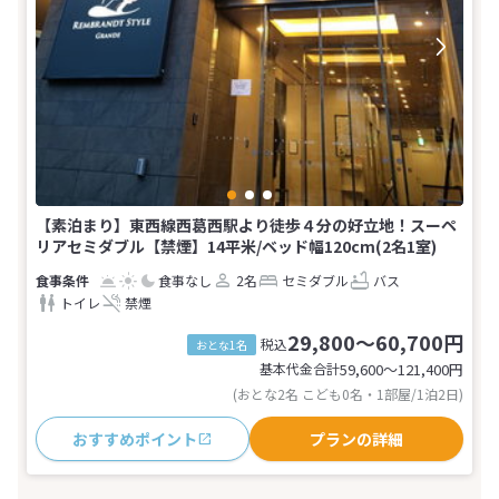
【素泊まり】東西線西葛西駅より徒歩４分の好立地！スーペ
リアセミダブル【禁煙】14平米/ベッド幅120cm(2名1室)
食事なし
2名
セミダブル
バス
トイレ
禁煙
29,800～60,700円
税込
おとな1名
基本代金合計
59,600〜121,400
円
(おとな2名 こども0名・1部屋/1泊2日)
おすすめポイント
プランの詳細