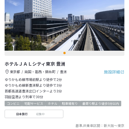
ホテルＪＡＬシティ東京 豊洲
施設詳細
東京都
両国・葛西・錦糸町
豊洲
ゆりかもめ線市場前駅より徒歩で2分
ゆりかもめ線新豊洲駅より徒歩で3分
首都高速道豊洲出口インターより3分
羽田空港より列車で30分
コンビニ
宅配サービス
ホテル
駐車場有り
最寄り駅より徒歩5分以内
収集中
日本旅行
基準JR乗車区間：
新大阪
～
東京