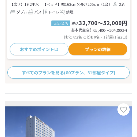
【広さ】19.2平米
【ベッド】幅163cm×長さ205cm（1台）
2名
ダブル
バス
トイレ
禁煙
32,700～52,000円
税込
おとな1名
基本代金合計
65,400〜104,000
円
(おとな2名 こども0名・1部屋/1泊2日)
おすすめポイント
プランの詳細
すべてのプランを見る
(80プラン、31部屋タイプ)