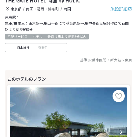
THE GATE HOTEL 両国 by HULIC
施設詳細
東京都
両国・葛西・錦糸町
両国
東京駅：
電車/■電車：東京駅→JR山手線にて秋葉原駅→JR中央総武線各停にて両国
駅より徒歩約3分
宅配サービス
ホテル
最寄り駅より徒歩5分以内
収集中
日本旅行
基準JR乗車区間：
新大阪
～
東京