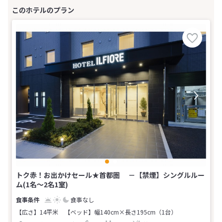
トク赤！お出かけセール★首都圏 －【禁煙】シングルルー
ム(1名～2名1室)
食事なし
【広さ】14平米
【ベッド】幅140cm×長さ195cm（1台）