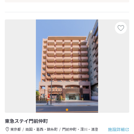
東急ステイ門前仲町
施設詳細
東京都
両国・葛西・錦糸町
門前仲町・深川・清澄