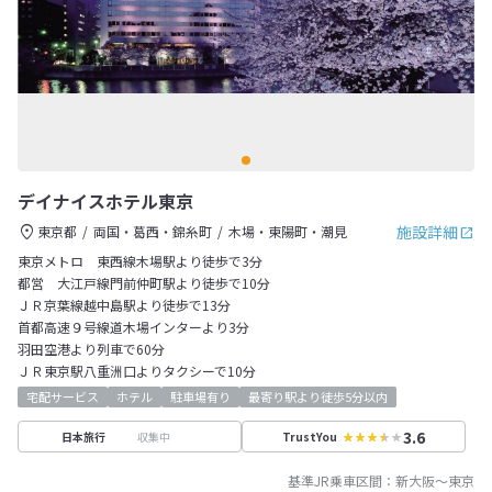
デイナイスホテル東京
施設詳細
東京都
両国・葛西・錦糸町
木場・東陽町・潮見
東京メトロ 東西線木場駅より徒歩で3分
都営 大江戸線門前仲町駅より徒歩で10分
ＪＲ京葉線越中島駅より徒歩で13分
首都高速９号線道木場インターより3分
羽田空港より列車で60分
ＪＲ東京駅八重洲口よりタクシーで10分
宅配サービス
ホテル
駐車場有り
最寄り駅より徒歩5分以内
3.6
収集中
日本旅行
TrustYou
基準JR乗車区間：
新大阪
～
東京