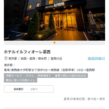
ホテルイルフィオーレ葛西
施設詳細
東京都
両国・葛西・錦糸町
葛西付近
東京駅：
電車/東西線大手町駅まで徒歩5分→東西線（各駅停車）16分→葛西駅
宅配サービス
ホテル
駐車場有り
最寄り駅より徒歩5分以内
館内に車いす利用トイレ
収集中
日本旅行
基準JR乗車区間：
新大阪
～
東京