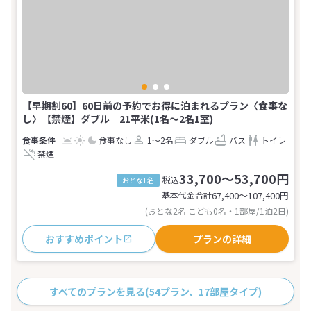
【早期割60】60日前の予約でお得に泊まれるプラン〈食事な
し〉【禁煙】ダブル 21平米(1名～2名1室)
食事なし
1～2名
ダブル
バス
トイレ
禁煙
33,700～53,700円
税込
おとな1名
基本代金合計
67,400〜107,400
円
(おとな2名 こども0名・1部屋/1泊2日)
おすすめポイント
プランの詳細
すべてのプランを見る
(54プラン、17部屋タイプ)