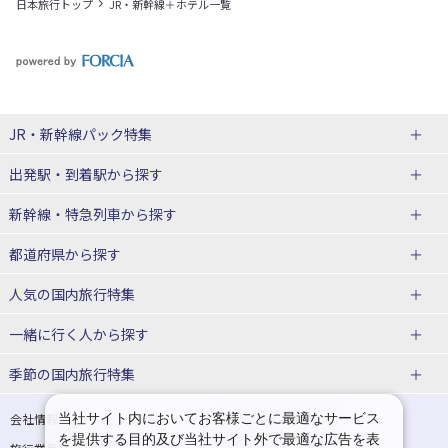
日本旅行トップ
JR・新幹線＋ホテル一覧
JR・新幹線パック
特集
出発駅・到着駅
から探す
JR・新幹線＋ホテルパック
日帰り JR・新幹線 パック
新幹線・特急列車
から探す
出張パック
秋田⇔東京 新幹線パック
山形⇔東京 新幹線パック
都道府県から探す
仙台→東京 新幹線パック
新潟→東京 新幹線パック
北海道新幹線 旅行
東北新幹線 旅行
人気の国内旅行特集
富山⇔東京 新幹線パック
東京→青森 新幹線パック
山形新幹線 旅行
秋田新幹線 旅行
一緒に行く人
から探す
東京→仙台 新幹線パック
東京 新幹線パック
東海道新幹線 旅行
北陸新幹線 旅行
北海道旅行・ツアー
東京ディズニーリゾート®への旅
ユニバーサル・スタジオ・ジャパ
ンへの旅
季節の国内旅行特集
東京→金沢 新幹線パック
東京→新潟 新幹線パック
上越新幹線 旅行
山陽新幹線 旅行
東北
一人旅 国内版
家族・子連れ旅行 国内版
温泉旅行
日帰り旅行
東京⇔軽井沢 新幹線パック
東京→長野 新幹線パック
九州新幹線 旅行
西九州新幹線 旅行
青森旅行・ツアー
岩手旅行・ツアー
カップル・夫婦旅行 国内版
女子旅 国内版
桜・お花見特集
ゴールデンウィーク（GW）の国内
当社サイト内においてお客様ごとに最適なサービス
会社情報
プライバシーポリシー
旅行
を提供する目的及び当社サイト外で最適な広告を表