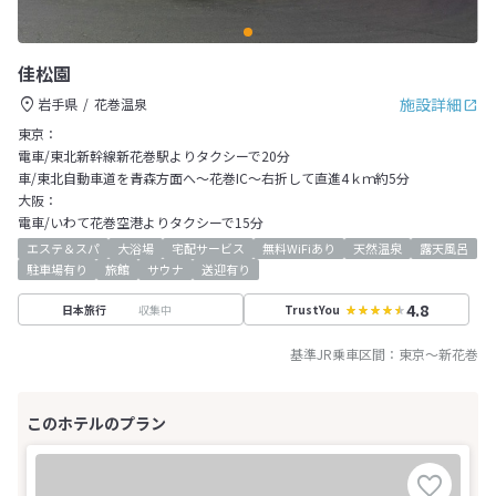
佳松園
施設詳細
岩手県
花巻温泉
東京：
電車/東北新幹線新花巻駅よりタクシーで20分
車/東北自動車道を青森方面へ～花巻IC～右折して直進4ｋｍ約5分
大阪：
電車/いわて花巻空港よりタクシーで15分
エステ＆スパ
大浴場
宅配サービス
無料WiFiあり
天然温泉
露天風呂
駐車場有り
旅館
サウナ
送迎有り
4.8
収集中
日本旅行
TrustYou
基準JR乗車区間：
東京
～
新花巻