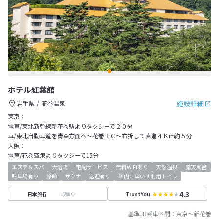
ホテル紅葉館
施設詳細
岩手県
花巻温泉
東京：
電車/東北新幹線新花巻駅よりタクシーで２０分
車/東北自動車道を青森方面へ～花巻ＩＣ～右折して直進４Ｋｍ約５分
大阪：
電車/花巻空港よりタクシーで15分
エステ＆スパ
大浴場
宅配サービス
無料WiFiあり
天然温泉
露天風呂
駐車場有り
旅館
サウナ
送迎有り
館内に車いす利用トイレ
4.3
収集中
日本旅行
TrustYou
基準JR乗車区間：
東京
～
新花巻