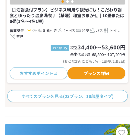
【1泊朝食付プラン】ビジネス利用や観光にも！こだわり朝
食とゆったり温泉満喫♪【禁煙】和室おまかせ｜10畳または
8畳(1名～4名1室)
朝食付き
1～4名
和室
バス
トイレ
禁煙
34,400～53,600円
税込
おとな1名
基本代金合計
68,800〜107,200
円
(おとな2名 こども0名・1部屋/1泊2日)
おすすめポイント
プランの詳細
すべてのプランを見る
(23プラン、18部屋タイプ)