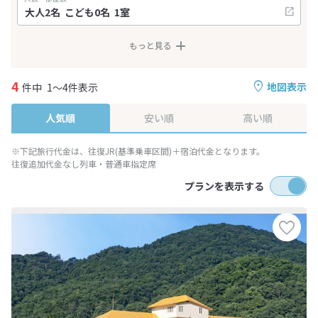
もっと見る
4
地図表示
件中
1～4件表示
人気順
安い順
高い順
※下記旅行代金は、往復JR(基準乗車区間)＋宿泊代金となります。
往復追加代金なし列車・普通車指定席
プランを表示する