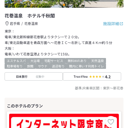
花巻温泉 ホテル千秋閣
施設詳細
岩手県
花巻温泉
東京：
電車/東北新幹線新花巻駅よりタクシーで２０分。
車/東北自動車道を青森方面へ～花巻ＩＣ～右折して直進４Ｋｍ約５分
大阪：
電車/いわて花巻空港よりタクシーで15分。
エステ＆スパ
大浴場
宅配サービス
無料WiFiあり
天然温泉
駐車場有り
旅館
サウナ
送迎有り
館内に車いす利用トイレ
4.2
収集中
日本旅行
TrustYou
基準JR乗車区間：
東京
～
新花巻