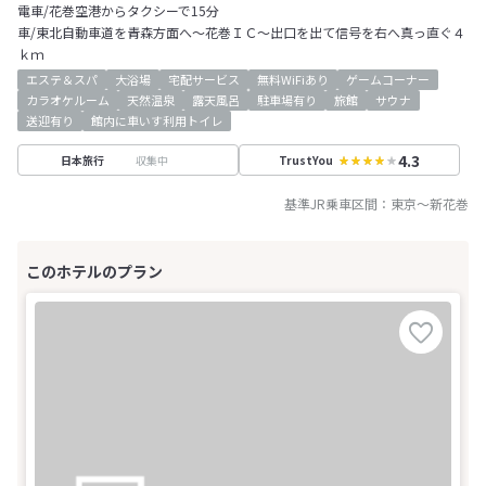
電車/花巻空港からタクシーで15分
車/東北自動車道を青森方面へ～花巻ＩＣ～出口を出て信号を右へ真っ直ぐ４
ｋｍ
エステ＆スパ
大浴場
宅配サービス
無料WiFiあり
ゲームコーナー
カラオケルーム
天然温泉
露天風呂
駐車場有り
旅館
サウナ
送迎有り
館内に車いす利用トイレ
4.3
収集中
日本旅行
TrustYou
基準JR乗車区間：
東京
～
新花巻