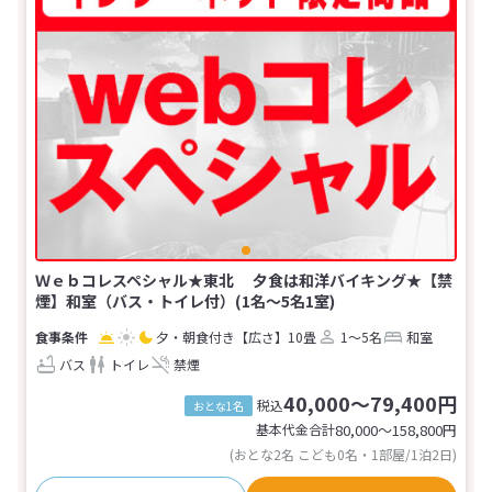
Ｗｅｂコレスペシャル★東北 夕食は和洋バイキング★【禁
煙】和室（バス・トイレ付）(1名～5名1室)
夕・朝食付き
【広さ】10畳
1～5名
和室
バス
トイレ
禁煙
40,000～79,400円
税込
おとな1名
基本代金合計
80,000〜158,800
円
(おとな2名 こども0名・1部屋/1泊2日)