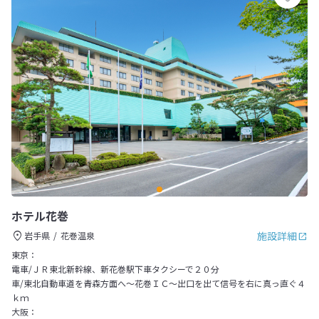
ホテル花巻
施設詳細
岩手県
花巻温泉
東京：
電車/ＪＲ東北新幹線、新花巻駅下車タクシーで２０分
車/東北自動車道を青森方面へ～花巻ＩＣ～出口を出て信号を右に真っ直ぐ４
ｋｍ
大阪：