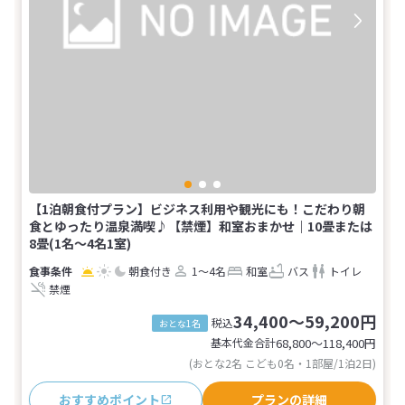
【1泊朝食付プラン】ビジネス利用や観光にも！こだわり朝
食とゆったり温泉満喫♪【禁煙】和室おまかせ｜10畳または
8畳(1名～4名1室)
朝食付き
1～4名
和室
バス
トイレ
禁煙
34,400～59,200円
税込
おとな1名
基本代金合計
68,800〜118,400
円
(おとな2名 こども0名・1部屋/1泊2日)
おすすめポイント
プランの詳細