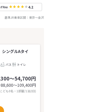
4.2
stYou
基準JR乗車区間：
東京
～
金沢
】シングルAタイ
バス
トイレ
,300～54,700円
88,600〜109,400
円
計
 こども0名・1部屋/1泊2日)