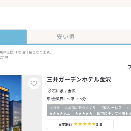
安い順
準乗車区間)＋宿泊代金となります。
指定席
三井ガーデンホテル金沢
石川県
金沢
車/金沢西IC～車で15分
大浴場
大浴場があるホテル
宅配サービス
ホ
★★★★以上
★★★★★
館内に車いす利用ト
5.0
日本旅行