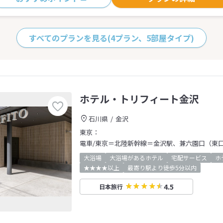
すべてのプランを見る
(4プラン、5部屋タイプ)
ホテル・トリフィート金沢
石川県
金沢
東京：
電車/東京＝北陸新幹線＝金沢駅、兼六園口（東
大浴場
大浴場があるホテル
宅配サービス
ホ
★★★★以上
最寄り駅より徒歩5分以内
4.5
日本旅行