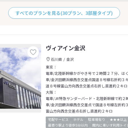
すべてのプランを見る
(30プラン、3部屋タイプ)
ヴィアイン金沢
石川県
金沢
東京：
電車/北陸新幹線かがやき号で２時間２７分、は
車/金沢田鶴浜線西念交差点国道８号線右折約３キロ～金
道８号線富山方向西念交差点右折し直進約２キロ
大阪：
電車/JR特急サンダーバード・北陸新幹線で約２
車/金沢田鶴浜線西念交差点で国道８号線左折約３
富山方向西念交差点右折し直進約２キロ
宅配サービス
ホテル
駐車場有り
★★★以上
最寄り駅より徒歩5分以内
館内に車いす利用トイ