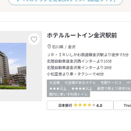
ホテルルートイン金沢駅前
石川県
金沢
ＪＲ・ＩＲいしかわ鉄道線金沢駅より徒歩で5分
北陸自動車道金沢西インターより15分
北陸自動車道金沢東インターより20分
小松空港より車・タクシーで40分
大浴場
大浴場があるホテル
宅配サービス
ホ
★★★以上
★★★★以上
最寄り駅より徒歩5分
館内に車いす利用トイレ
4.0
日本旅行
Tru