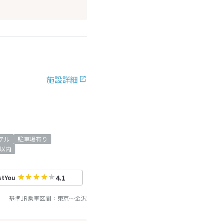
施設詳細
テル
駐車場有り
以内
4.1
stYou
基準JR乗車区間：
東京
～
金沢