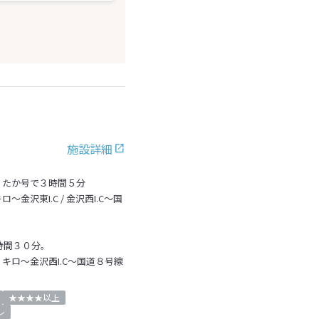
施設詳細
くたか号で３時間５分
沢東I.C / 金沢西I.C～国
時間３０分。
キロ～金沢西I.C～国道８号線
★★★★以上
レ