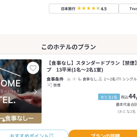
4.5
日本旅行
Tru
【食事なし】スタンダードプラン【禁煙
プ 13平米(1名～2名1室)
食事なし
1～2名
シングル
禁煙
44
おとな1名
税込
基本代金合
(おとな2名
おすすめポイント
プランの詳細