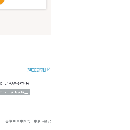
施設詳細
口）から徒歩約4分
テル
★★★以上
基準JR乗車区間：
東京
～
金沢