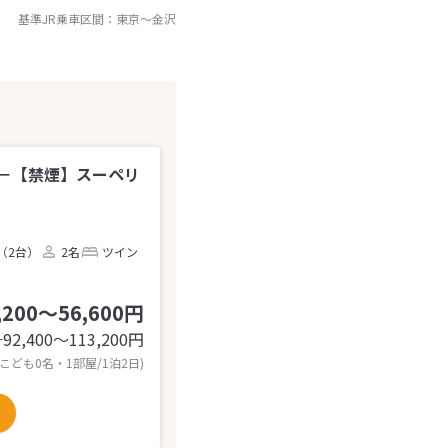
基準JR乗車区間：
東京
～
金沢
－【禁煙】スーペリ
（2台）
2名
ツイン
,200～56,600円
92,400〜113,200
円
計
 こども0名・1部屋/1泊2日)