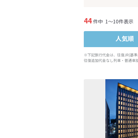
44
件中
1～10件表示
人気順
※下記旅行代金は、往復JR(基
往復追加代金なし列車・普通車