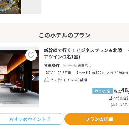
新幹線で行く！ビジネスプラン★北陸 
アツイン(2名1室)
食事なし
【広さ】23.5平米
【ベッド】幅122cm×長さ196cm
バス
トイレ
禁煙
46
おとな1名
税込
基本代金合
(おとな2名
おすすめポイント
プランの詳細