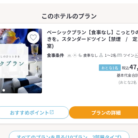
ベーシックプラン【食事なし】こっとり
きを。スタンダードツイン【禁煙 / 定員
室)
食事なし
1～2名
ツイン
47
おとな1名
税込
基本代金合
(おとな2名
おすすめポイント
プランの詳細
すべてのプランを見る
(10プラン、2部屋タイプ)