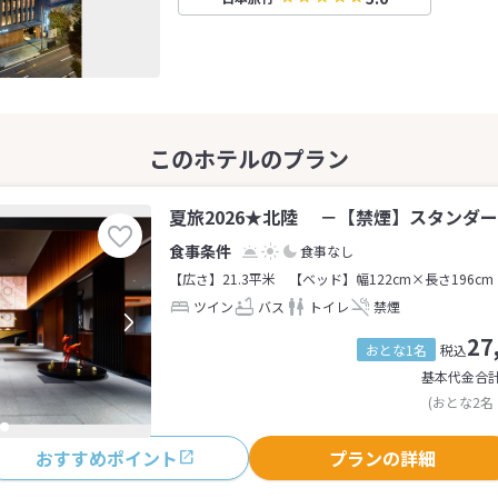
夏旅2026★北陸 －【禁煙】スタンダー
食事なし
【広さ】21.3平米
【ベッド】幅122cm×長さ196cm
ツイン
バス
トイレ
禁煙
27
おとな1名
税込
基本代金合
(おとな2名
おすすめポイント
プランの詳細