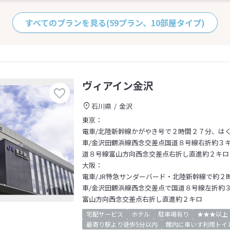
すべてのプランを見る
(59プラン、10部屋タイプ)
ヴィアイン金沢
石川県
金沢
東京：
電車/北陸新幹線かがやき号で２時間２７分、は
車/金沢田鶴浜線西念交差点国道８号線右折約３キロ～金
道８号線富山方向西念交差点右折し直進約２キロ
大阪：
電車/JR特急サンダーバード・北陸新幹線で約２
車/金沢田鶴浜線西念交差点で国道８号線左折約３
富山方向西念交差点右折し直進約２キロ
宅配サービス
ホテル
駐車場有り
★★★以上
最寄り駅より徒歩5分以内
館内に車いす利用トイ