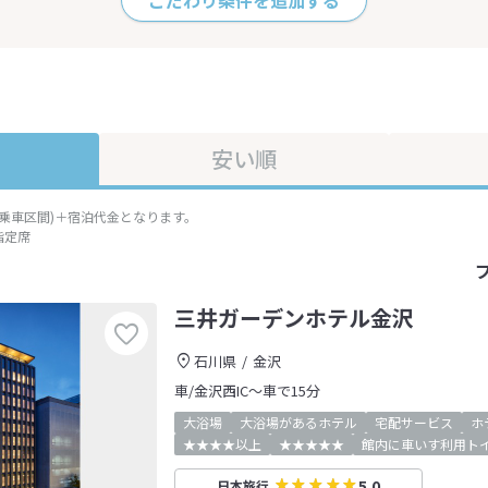
こだわり条件を追加する
安い順
準乗車区間)＋宿泊代金となります。
指定席
三井ガーデンホテル金沢
石川県
金沢
車/金沢西IC～車で15分
大浴場
大浴場があるホテル
宅配サービス
ホ
★★★★以上
★★★★★
館内に車いす利用ト
5.0
日本旅行