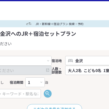
JR・新幹線＋宿泊プラン 検索・予約
金沢へのJR＋宿泊セットプラン
ださい
宿泊地
人数・
部屋数
なし
宿泊期間
泊