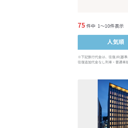
75
件中
1～10件表示
人気順
※下記旅行代金は、往復JR(基
往復追加代金なし列車・普通車