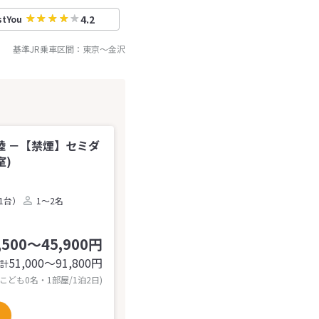
4.2
stYou
基準JR乗車区間：
東京
～
金沢
 －【禁煙】セミダ
室)
1台）
1～2名
,500～45,900円
51,000〜91,800
円
計
 こども0名・1部屋/1泊2日)