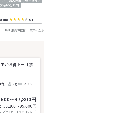
り徒歩5分以内
4.1
stYou
基準JR乗車区間：
東京
～
金沢
までがお得♪－【禁
1台）
2名
ダブル
,600～47,800円
55,200〜95,600
円
計
 こども0名・1部屋/1泊2日)