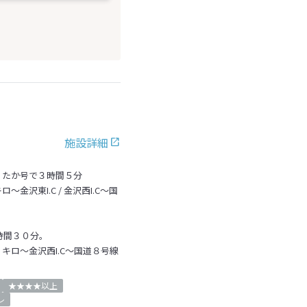
施設詳細
くたか号で３時間５分
沢東I.C / 金沢西I.C～国
時間３０分。
キロ～金沢西I.C～国道８号線
★★★★以上
レ