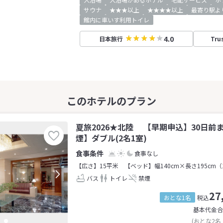
サウナ
★★★以上
★★★★以上
最寄り駅よ
館内に車いす利用トイレ
4.0
日本旅行
Tru
夏旅2026★北陸 【早期申込】30日前
煙】ダブル(2名1室)
食事なし
【広さ】15平米
【ベッド】幅140cm×長さ195cm（
バス
トイレ
禁煙
27
おとな1名
税込
基本代金合
(おとな2名