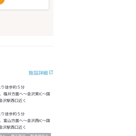
施設詳細
より徒歩約５分
、福井方面へ～金沢東IC～国
金沢駅西口近く
より徒歩約５分
、富山方面へ～金沢西IC～国
金沢駅西口近く
テル
露天風呂
駐車場有り