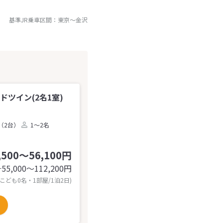
基準JR乗車区間：
東京
～
金沢
ドツイン(2名1室)
（2台）
1～2名
,500～56,100円
55,000〜112,200
円
計
 こども0名・1部屋/1泊2日)