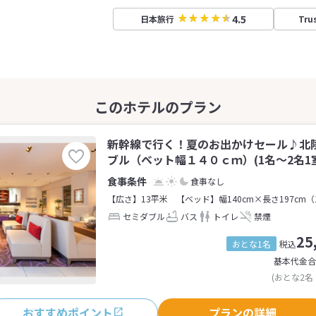
4.5
日本旅行
Tru
新幹線で行く！夏のお出かけセール♪北陸
ブル（ベット幅１４０ｃｍ）(1名～2名1
食事なし
【広さ】13平米
【ベッド】幅140cm×長さ197cm（
セミダブル
バス
トイレ
禁煙
25
おとな1名
税込
基本代金合
(おとな2名
おすすめポイント
プランの詳細