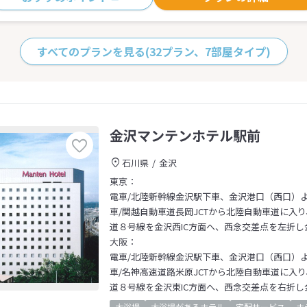
すべてのプランを見る
(32プラン、7部屋タイプ)
金沢マンテンホテル駅前
石川県
金沢
東京：
電車/北陸新幹線金沢駅下車、金沢港口（西口）
車/関越自動車道長岡JCTから北陸自動車道に入り
道８号線を金沢西IC方面へ、西念交差点を左折し
大阪：
電車/北陸新幹線金沢駅下車、金沢港口（西口）
車/名神高速道路米原JCTから北陸自動車道に入り
道８号線を金沢東IC方面へ、西念交差点を右折し
大浴場
大浴場があるホテル
宅配サービス
ホ