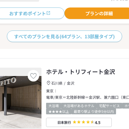
おすすめポイント
プランの詳細
すべてのプランを見る
(64プラン、13部屋タイプ)
ホテル・トリフィート金沢
石川県
金沢
東京：
電車/東京＝北陸新幹線＝金沢駅、兼六園口（東
大浴場
大浴場があるホテル
宅配サービス
ホ
★★★★以上
最寄り駅より徒歩5分以内
4.5
日本旅行